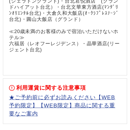
(シェラトングランド)・台北君悦酒店 (グラン
ドハイアット台北）・台北文華東方酒店(ﾏﾝﾀﾞﾘ
ﾝｵﾘｴﾝﾀﾙ台北)・大倉久和大飯店(ｵｰｸﾗﾌﾟﾚｽﾃｰｼﾞ
台北)・圓山大飯店（グランド）
≪20歳未満のお客様のみで宿泊いただけないホ
テル≫
六福居（レオフーレジデンス）・晶華酒店(リー
ジェント台北)
利用運賃に関する注意事項
★ご予約前に必ずお読みください【WEB
予約限定】【WEB限定】商品に関する重
要なご案内