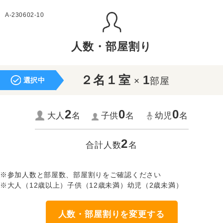
A-230602-10
人数・部屋割り
２名１室
1
×
部屋
選択中
2
0
0
大人
名
子供
名
幼児
名
2
合計人数
名
※参加人数と部屋数、部屋割りをご確認ください
※大人（12歳以上）子供（12歳未満）幼児（2歳未満）
人数・部屋割りを変更する