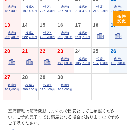
残席9
残席8
残席9
残席9
残席9
残席9
残席9
187,800
187,800
226,700
226,700
218,300
218,300
218,300
円
円
円
円
円
円
円
条件
変更
13
14
15
16
17
18
19
残席9
残席7
残席8
残席9
残席9
222,400
222,400
226,700
226,700
219,700
円
円
円
円
円
20
21
22
23
24
25
26
残席9
残席9
残席9
残席9
190,800
185,700
187,100
185,700
円
円
円
円
27
28
29
30
残席9
残席5
残席7
残席9
189,400
280,200
310,400
187,000
円
円
円
円
空席情報は随時変動しますので目安としてご参照くださ
い。ご予約完了までに満席となる場合がありますので予め
ご了承ください。