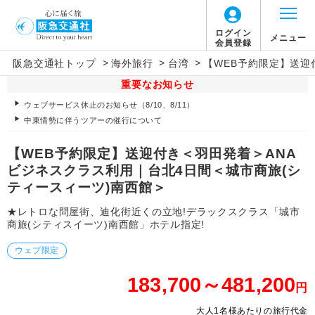
ログイン
メニュー
会員登録
>
>
>
阪急交通社トップ
海外旅行
台湾
【WEB予約限定】送迎
重要なお知らせ
ウェブサービス休止のお知らせ（8/10、8/11）
中東情勢に伴うツアーの催行について
【WEB予約限定】送迎付き＜羽田発着＞ANA
ビジネスクラス利用｜台北4日間＜城市商旅(シ
ティースィーツ)南西館＞
★レトロな問屋街、迪化街近くの立地!デラックスクラス「城市
商旅(シティスイーツ)南西館」ホテル指定!
ウェブ限定
183,700～481,200
円
大人1名様あたりの旅行代金