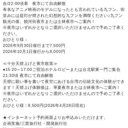
合/22:00頃着 夜市にて自由解散
有名なアニメ映画のモデルになったとも言われている九フン。街
並みには提灯が燈された幻想的な九フンを満喫ください♪九フン
観光の後、饒河街夜市または士林夜市へご案内！
※夜市はいずれかとなりご選択いただけませんので予めご了承く
ださい。
おひとり様：
2026年9月30日催行まで7,500円
2026年10月1日催行から8,000円
≪十分天燈上げと夜市散策≫
●15:20～17:00ご宿泊ホテルロビーまたは台北駅東一門ご集合
21:30頃 夜市にて自由解散
天燈に願い事を書いて夜空にあげる台湾の伝統文化の体験ができ
ます！天燈上げ体験後は、寧夏夜市または士林夜市へご案内！
※夜市はいずれかとなりご選択いただけませんので予めご了承く
ださい。
おひとり様：8,500円(2026年4月28日現在)
★インターネット予約画面よりお申込みいただけます。
企画実施/三普旅行社・開発旅行社