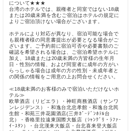
について★★★
台湾のホテルでは、親権者と同室ではない18歳
または20歳未満を含むご宿泊はホテルの規定に
よりご宿泊頂けない場合がございます。
ホテルにより対応が異なり、宿泊可能な場合で
も親権者様の同意書提出が必要となる場合がご
ざいます。ご予約前に宿泊可否や必要書類のご
確認を希望される場合は、ご宿泊希望ホテルに
加え、18歳または20歳未満の方皆様の生年月
日・性別の情報、および同室者に成年の方がい
らっしゃる場合は成年の方の性別・未成年者と
の関係の情報をご用意の上お問合せください。
≪18歳未満のお客様のみで宿泊いただけないホ
テル≫
欧華酒店（リビエラ）・神旺商務酒店（サンワ
ンレジデンス）・和逸台北忠孝館・和逸台北民
生館・和苑三井花園酒店(三井ｶﾞｰﾃﾞﾝﾎﾃﾙ台
北）・香格里拉遠東国際大飯店（ｼｬﾝｸﾞﾘ・ﾗﾌｧｰ
ｲｰｽﾀﾝ）・台北漢来大飯店・台北喜来登大飯店