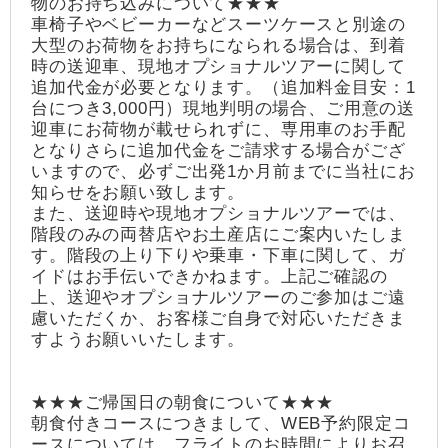
物のお持ち込みについて★★★
車椅子やベビーカーなどスーツケースと別途の
大型のお荷物をお持ちになられる場合は、到着
時の送迎車、現地オプショナルツアーに関して
追加代金が必要となります。（追加料金目安：1
台につき3,000円）現地判明の場合、ご用意の送
迎車にお荷物が載せられずに、専用車のお手配
となりさらに追加代金をご請求する場合がござ
いますので、必ずご出発1か月前までに当社にお
知らせをお願い致します。
また、送迎時や現地オプショナルツアーでは、
階段のみの両替店やお土産店にご案内いたしま
す。階段の上り下りや乗車・下車に関して、ガ
イドはお手伝いできかねます。上記ご確認の
上、送迎やオプショナルツアーのご参加はご遠
慮いただくか、お客様ご自身で対応いただきま
すようお願いいたします。
★★★ご帰国日の朝食について★★★
朝食付きコースにつきまして、WEB予約限定コ
ースについては、フライトのお時間によりお召