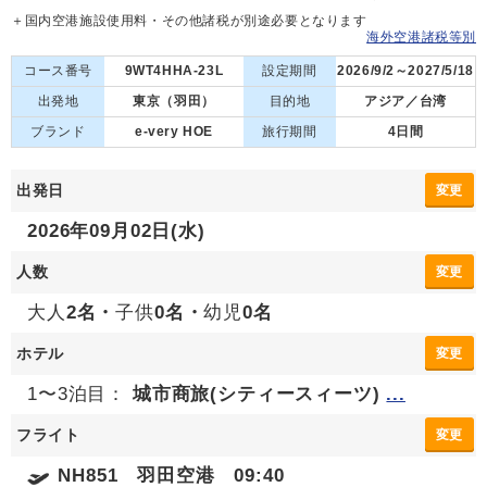
＋国内空港施設使用料・その他諸税が別途必要となります
海外空港諸税等別
コース番号
9WT4HHA-23L
設定期間
2026/9/2～2027/5/18
出発地
東京（羽田）
目的地
アジア／台湾
ブランド
e-very HOE
旅行期間
4日間
出発日
変更
2026年09月02日(水)
人数
変更
大人
2名・
子供
0名・
幼児
0名
ホテル
変更
1〜3泊目：
城市商旅(シティースィーツ)
...
フライト
変更
NH851 羽田空港 09:40