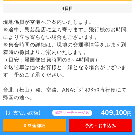
4日目
現地係員が空港へご案内いたします。
※途中、民芸品店に立ち寄ります。飛行機のお時間
により立ち寄らない場合もございます。
※集合時間の詳細は、現地の交通事情等をふまえ到
着時の係員よりご案内いたします。
（目安：帰国便出発時間の3～4時間前）
※送迎車は他のお客様と一緒となる場合がございま
す。予めご了承ください。
台北（松山）発、空路、ANAﾋﾞｼﾞﾈｽｸﾗｽ直行便にて
帰国の途へ。
409,100
羽田空港着。通関後、解散となります。
【お支払い総額】
燃料サーチャージ込
円
～～ おつかれさまでした ～～
¥ 料金詳細
予約・お申込み