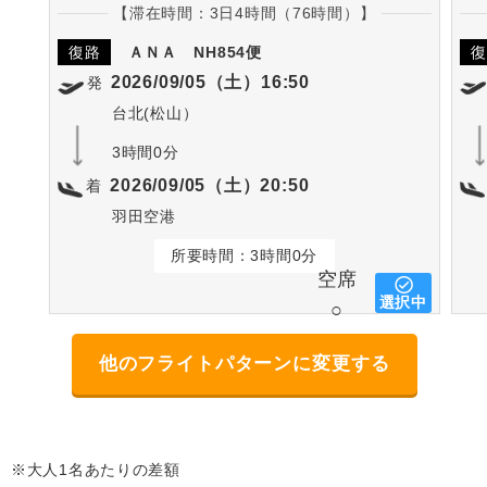
【滞在時間：3日4時間（76時間）】
復路
ＡＮＡ
NH854便
復
2026/09/05（土）16:50
発
台北(松山）
3時間0分
2026/09/05（土）20:50
着
羽田空港
所要時間：3時間0分
空席
選択中
○
他のフライトパターンに変更する
※大人1名あたりの差額