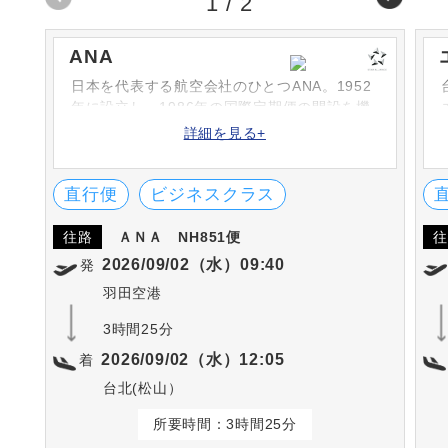
1
/
2
ANA
日本を代表する航空会社のひとつANA。1952
年に設立し、1986年の国際定期便の開設を機
に次々と路線を増やしています。シートや機
詳細を見る+
内食、機内サービスなどは高評です。英国の
SKYTRAX社における「ワールド・エアライ
ン・スター・レーディング」の5-STARに何度
直行便
ビジネスクラス
も選出されています。
往路
ＡＮＡ
NH851便
往
2026/09/02（水）09:40
発
羽田空港
3時間25分
2026/09/02（水）12:05
着
台北(松山）
所要時間：3時間25分