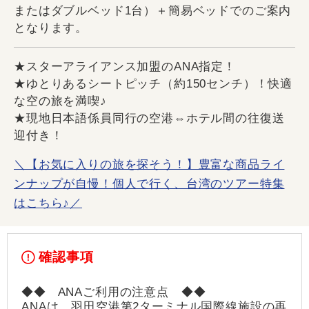
またはダブルベッド1台）＋簡易ベッドでのご案内
となります。
★スターアライアンス加盟のANA指定！
★ゆとりあるシートピッチ（約150センチ）！快適
な空の旅を満喫♪
★現地日本語係員同行の空港⇔ホテル間の往復送
迎付き！
＼【お気に入りの旅を探そう！】豊富な商品ライ
ンナップが自慢！個人で行く、台湾のツアー特集
はこちら♪／
確認事項
◆◆ ANAご利用の注意点 ◆◆
ANAは、羽田空港第2ターミナル国際線施設の再