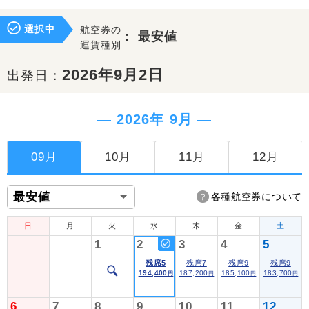
選択中
航空券の
：
最安値
運賃種別
2026年9月2日
出発日：
― 2026年 9月 ―
09月
10月
11月
12月
各種航空券について
日
月
火
水
木
金
土
1
2
3
4
5
残席5
残席7
残席9
残席9
194,400
187,200
185,100
183,700
円
円
円
円
6
7
8
9
10
11
12