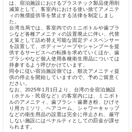
は、宿泊施設におけるプラスチック製品使用削
減策として、客室内における使い捨てアメニテ
ィの無償提供等を禁止する法律を制定しまし
た。
台湾当局では、客室内でのミニボトルや歯ブラ
シなど各種アメニティの設置廃止に伴い、代替
え策として詰め替え可能な固定ディスペンサー
を設置して、ボディーソープやシャンプーを提
供するサービスへの転換を求めていくほか、歯
ブラシやなど個人使用各種衛生用品については
持参するよう呼びかけています。
同令に従い宿泊施設側では、順次アメニティ提
供の停止を開始していますので、予めご留意く
ださい。
なお、2025年1月1日より、台湾の全宿泊施設
（ホテル・民宿など）の客室内には、ミニボト
ルのアメニティ、歯ブラシ・歯磨き粉、ひげそ
り用カミソリ、ヘアコーム、シャワーキャップ
などの衛生用品の設置は完全に停止され、厳守
しない施設にはペナルティとしての罰金が課せ
られます。