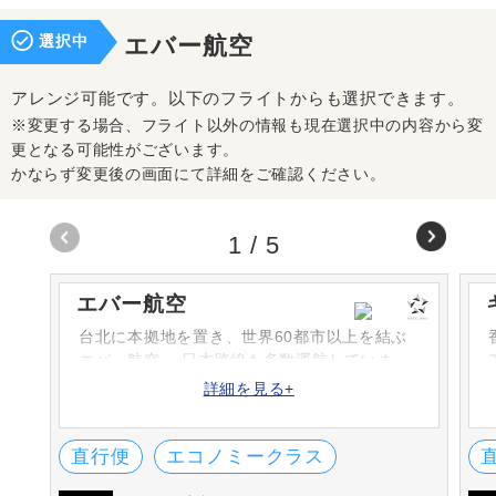
選択中
エバー航空
アレンジ可能です。以下のフライトからも選択できます。
※変更する場合、フライト以外の情報も現在選択中の内容から変
更となる可能性がございます。
かならず変更後の画面にて詳細をご確認ください。
1
/
5
エバー航空
台北に本拠地を置き、世界60都市以上を結ぶ
エバー航空。 日本路線も多数運航していま
す。航空会社としては初めてサンリオと提携
詳細を見る+
しました。
直行便
エコノミークラス