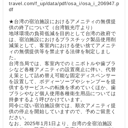
travel.com/f_up/data/pdf/osa_i/osa_i_206947.p
df
★台湾の宿泊施設におけるアメニティの無償提
供の終了について（台湾観光庁より）
地球環境の負荷低減を目的として台湾の政府で
は、宿泊施設におけるプラスチック製品使用削
減策として、客室内における使い捨てアメニテ
ィの無償提供等を禁止する法律を制定しまし
た。
台湾当局では、客室内でのミニボトルや歯ブラ
シなど各種アメニティの設置廃止に伴い、代替
え策として詰め替え可能な固定ディスペンサー
を設置して、ボディーソープやシャンプーを提
供するサービスへの転換を求めていくほか、歯
ブラシやなど個人使用各種衛生用品については
持参するよう呼びかけています。
同令に従い宿泊施設側では、順次アメニティ提
供の停止を開始していますので、予めご留意く
ださい。
なお、2025年1月1日より、台湾の全宿泊施設