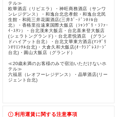
テル≫
欧華酒店（リビエラ）・神旺商務酒店（サンワ
ンレジデンス）・和逸台北忠孝館・和逸台北民
生館・和苑三井花園酒店(三井ｶﾞｰﾃﾞﾝﾎﾃﾙ台
北）・香格里拉遠東国際大飯店（ｼｬﾝｸﾞﾘ・ﾗﾌｧｰ
ｲｰｽﾀﾝ）・台北漢来大飯店・台北喜来登大飯店
(シェラトングランド)・台北君悦酒店 (グラン
ドハイアット台北）・台北文華東方酒店(ﾏﾝﾀﾞﾘ
ﾝｵﾘｴﾝﾀﾙ台北)・大倉久和大飯店(ｵｰｸﾗﾌﾟﾚｽﾃｰｼﾞ
台北)・圓山大飯店（グランド）
≪20歳未満のお客様のみで宿泊いただけないホ
テル≫
六福居（レオフーレジデンス）・晶華酒店(リー
ジェント台北)
利用運賃に関する注意事項