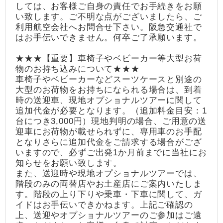
しては、お客様ご自身の責任でお手続きをお願
い致します。ご不明な点がございましたら、ご
利用航空会社へお問合せ下さい。阪急交通社で
はお手伝いできません。何卒ご了承願います。
★★★【重要】車椅子やベビーカー等大型お荷
物のお持ち込みについて★★★
車椅子やベビーカーなどスーツケースと別途の
大型のお荷物をお持ちになられる場合は、到着
時の送迎車、現地オプショナルツアーに関して
追加代金が必要となります。（追加料金目安：1
台につき3,000円）現地判明の場合、ご用意の送
迎車にお荷物が載せられずに、専用車のお手配
となりさらに追加代金をご請求する場合がござ
いますので、必ずご出発1か月前までに当社にお
知らせをお願い致します。
また、送迎時や現地オプショナルツアーでは、
階段のみの両替店やお土産店にご案内いたしま
す。階段の上り下りや乗車・下車に関して、ガ
イドはお手伝いできかねます。上記ご確認の
上、送迎やオプショナルツアーのご参加はご遠