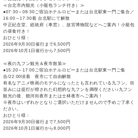
≪台北市内観光（小籠包ランチ付き）≫
●07:30～08:30ご宿泊ホテルロビーまたは台北駅東一門ご集合／
16:00～17:30着 台北駅にて解散
中正紀念堂、総統府（車窓）、故宮博物院などへご案内！小籠包
の昼食付き！
おひとり様：
2026年9月30日催行まで6,500円
2026年10月1日催行から7,500円
≪夜の九フン観光＆夜市散策≫
●15:20～17:00ご宿泊ホテルロビーまたは台北駅東一門ご集
合/22:00頃着 夜市にて自由解散
有名なアニメ映画のモデルになったとも言われている九フン。街
並みには提灯が燈された幻想的な九フンを満喫ください♪九フン
観光の後、饒河街夜市または士林夜市へご案内！
※夜市はいずれかとなりご選択いただけませんので予めご了承く
ださい。
おひとり様：
2026年9月30日催行まで7,500円
2026年10月1日催行から8,000円