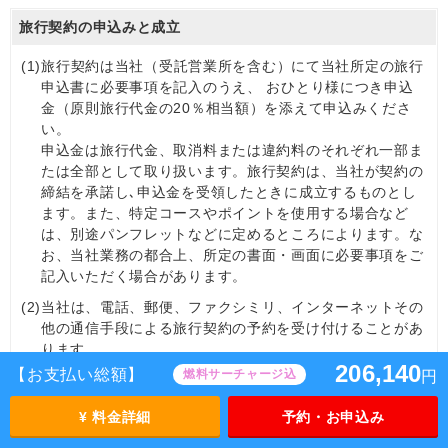
旅行契約の申込みと成立
(1)
旅行契約は当社（受託営業所を含む）にて当社所定の旅行
申込書に必要事項を記入のうえ、 おひとり様につき申込
金（原則旅行代金の20％相当額）を添えて申込みくださ
い。
申込金は旅行代金、取消料または違約料のそれぞれ一部ま
たは全部として取り扱います。旅行契約は、当社が契約の
締結を承諾し､申込金を受領したときに成立するものとし
ます。また、特定コースやポイントを使用する場合など
は、別途パンフレットなどに定めるところによります。な
お、当社業務の都合上、所定の書面・画面に必要事項をご
記入いただく場合があります。
(2)
当社は、電話、郵便、ファクシミリ、インターネットその
他の通信手段による旅行契約の予約を受け付けることがあ
ります。
206,140
この場合､旅行契約は予約の時点では成立しておらず、当
【お支払い総額】
燃料サーチャージ込
円
社が予約の承諾の旨を通知した後、当該通知に記載されて
いる期日までに申込金（旅行代金の一部または全額）を受
¥ 料金詳細
予約・お申込み
領したときに成立するものとします。この期間内に申込金