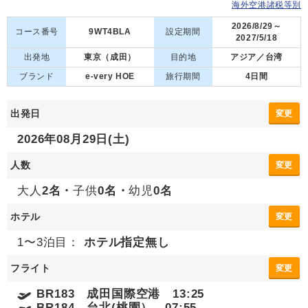
海外空港諸税等別
2026/8/29～
コース番号
9WT4BLA
設定期間
2027/5/18
出発地
東京（成田）
目的地
アジア／台湾
ブランド
e-very HOE
旅行期間
4日間
出発日
変更
2026年08月29日(土)
人数
変更
大人
2名・
子供
0名・
幼児
0名
ホテル
変更
1〜3泊目：
ホテル指定無し
フライト
変更
BR183 成田国際空港 13:25
BR184 台北(桃園） 07:55