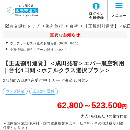
ログイン
メニュー
会員登録
>
>
>
阪急交通社トップ
海外旅行
台湾
【正規割引運賃】＜成
重要なお知らせ
ウェブサービス休止のお知らせ（8/10、8/11）
中東情勢に伴うツアーの催行について
【正規割引運賃】＜成田発着＞エバー航空利用
｜台北4日間＜ホテルクラス選択プラン＞
24時間WEB申込受付中！カード決済も可能♪
ウェブ限定
正規割引運賃
62,800～523,500
円
大人1名様あたりの旅行代金
＋国内空港施設使用料・国内空港旅客保安サービス料・その他諸税が別途
必要となります