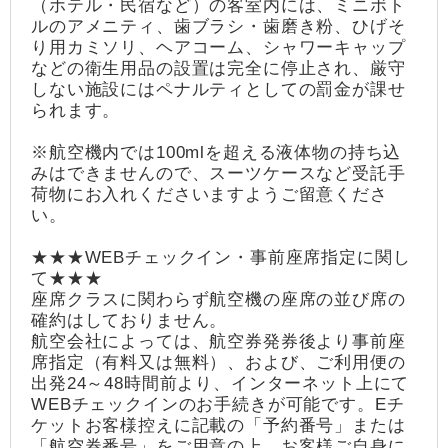
（ホテル・民宿など）の客室内には、ミニボト
ルのアメニティ、歯ブラシ・歯磨き粉、ひげそ
り用カミソリ、ヘアコーム、シャワーキャップ
などの衛生用品の設置は完全に停止され、厳守
しない施設にはペナルティとしての罰金が課せ
られます。
※航空機内では100mlを超える液体物の持ち込
みはできませんので、スーツケースなど受託手
荷物にお入れくださいますようご留意くださ
い。
★★★WEBチェックイン・事前座席指定に関し
て★★★
座席クラスに関わらず航空機の座席の並び席の
確約はしておりません。
航空会社によっては、航空券発券後より事前座
席指定（有料又は無料）、および、ご利用便の
出発24～48時間前より、インターネット上にて
WEBチェックインのお手続きが可能です。Eチ
ケットお客様控えに記載の「予約番号」または
「航空券番号」をご用意の上、お客様ご自身に