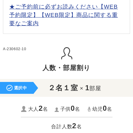
★ご予約前に必ずお読みください【WEB
予約限定】【WEB限定】商品に関する重
要なご案内
A-230602-10
人数・部屋割り
２名１室
1
×
部屋
選択中
2
0
0
大人
名
子供
名
幼児
名
2
合計人数
名