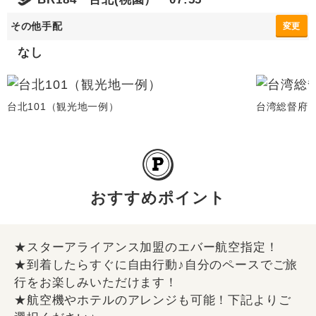
その他手配
変更
なし
台北101（観光地一例）
台湾総督府
おすすめポイント
★スターアライアンス加盟のエバー航空指定！
★到着したらすぐに自由行動♪自分のペースでご旅
行をお楽しみいただけます！
★航空機やホテルのアレンジも可能！下記よりご