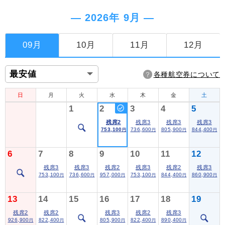
― 2026年 9月 ―
09月
10月
11月
12月
各種航空券について
日
月
火
水
木
金
土
1
2
3
4
5
残席2
残席3
残席3
残席3
753,100
736,600
805,900
844,400
円
円
円
円
6
7
8
9
10
11
12
残席3
残席3
残席2
残席3
残席2
残席3
753,100
736,600
957,000
753,100
844,400
860,900
円
円
円
円
円
円
13
14
15
16
17
18
19
残席2
残席2
残席3
残席2
残席3
926,900
822,400
805,900
822,400
890,400
円
円
円
円
円