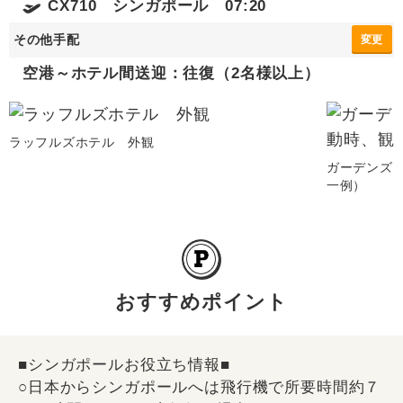
CX710 シンガポール 07:20
その他手配
変更
空港～ホテル間送迎：往復（2名様以上）
ラッフルズホテル 外観
ガーデンズ
一例）
おすすめポイント
■シンガポールお役立ち情報■
○日本からシンガポールへは飛行機で所要時間約７