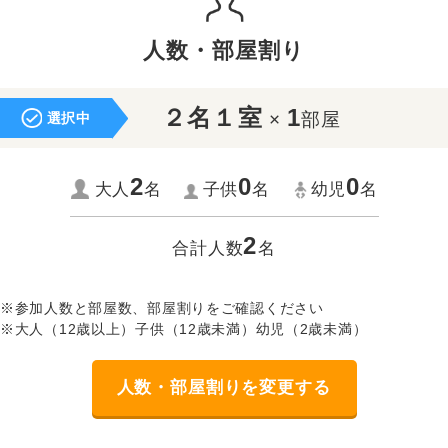
人数・部屋割り
２名１室
1
×
部屋
選択中
2
0
0
大人
名
子供
名
幼児
名
2
合計人数
名
※参加人数と部屋数、部屋割りをご確認ください
※大人（12歳以上）子供（12歳未満）幼児（2歳未満）
人数・部屋割りを変更する