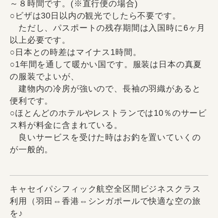
～８時間です。(※直行便の場合)
○ビザは30日以内の観光でしたら不要です。
ただし、パスポートの残存期間は入国時に6ヶ月
以上必要です。
○日本との時差はマイナス1時間。
○1年間を通して暖かい国です。服装は日本の真夏
の服装でよいが、
建物内の冷房が強いので、長袖の羽織があると
便利です。
○ほとんどのホテルやレストランでは10％のサービ
ス料が料金に含まれている。
良いサービスを受けた時はお釣を置いていくの
が一般的。
キャセイパシフィック航空全区間ビジネスクラス
利用（羽田⇔香港⇔シンガポールで快適な空の旅
を♪