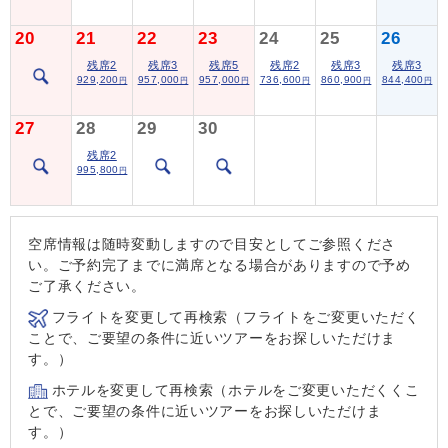
20
21
22
23
24
25
26
残席2
残席3
残席5
残席2
残席3
残席3
929,200
957,000
957,000
736,600
860,900
844,400
円
円
円
円
円
円
27
28
29
30
残席2
995,800
円
空席情報は随時変動しますので目安としてご参照くださ
い。ご予約完了までに満席となる場合がありますので予め
ご了承ください。
フライトを変更して再検索（フライトをご変更いただく
ことで、ご要望の条件に近いツアーをお探しいただけま
す。）
ホテルを変更して再検索（ホテルをご変更いただくくこ
とで、ご要望の条件に近いツアーをお探しいただけま
す。）