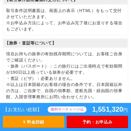
取引条件説明書面は、画面上の表示（HTML）をもって交付
させていただきます。
※お申込み方法によって、お申込み完了後にお送りする場合
もございます。
【旅券・査証等について】
現在お持ちの旅券の有効残存期間については、お客様ご自身
でご確認ください。
・旅券（パスポート）：この旅行にはご出発時点で有効期間
が190日以上残っている旅券が必要です。
・査証（ビザ）：必要ありません。
※以上は日本国籍のお客様の場合の条件です。日本国籍以外
の方は、ご自身で、自国の領事館、渡航先国・経由国の領事
館、入国管理事務所にお問い合わせください。
1,551,320
【お支払い総額】
燃料サーチャージ込
円
旅行契約の申込みと成立
¥ 料金詳細
予約・お申込み
(1)
旅行契約は当社（受託営業所を含む）にて当社所定の旅行
申込書に必要事項を記入のうえ、 おひとり様につき申込