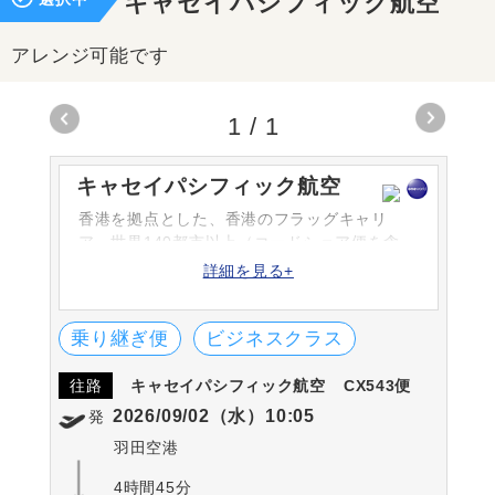
キャセイパシフィック航空
アレンジ可能です
1
/
1
キャセイパシフィック航空
香港を拠点とした、香港のフラッグキャリ
ア。世界140都市以上（コードシェア便を含
む）を結ぶ大きなネットワークを持っていま
詳細を見る+
す。また、数々のエアライン賞を受賞してお
り、サービス面も高い評価を受けています。
乗り継ぎ便
ビジネスクラス
往路
キャセイパシフィック航空
CX543便
2026/09/02（水）10:05
発
羽田空港
4時間45分