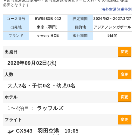
＋国内空港施設使用料・国内空港旅客保安サービス料・その他諸税が別途
必要となります
海外空港諸税等別
コース番号
9WS583B-012
設定期間
2026/9/2～2027/3/27
出発地
東京（羽田）
目的地
アジア／シンガポール
ブランド
e-very HOE
旅行期間
5日間
出発日
変更
2026年09月02日(水)
人数
変更
大人
2名・
子供
0名・
幼児
0名
ホテル
変更
1〜4泊目：
ラッフルズ
フライト
変更
CX543 羽田空港 10:05