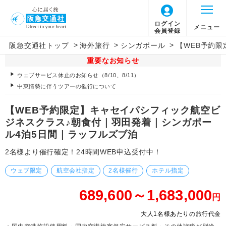
ログイン
メニュー
会員登録
>
>
>
阪急交通社トップ
海外旅行
シンガポール
【WEB予約
重要なお知らせ
ウェブサービス休止のお知らせ（8/10、8/11）
中東情勢に伴うツアーの催行について
【WEB予約限定】キャセイパシフィック航空ビ
ジネスクラス♪朝食付｜羽田発着｜シンガポー
ル4泊5日間｜ラッフルズブ泊
2名様より催行確定！24時間WEB申込受付中！
ウェブ限定
航空会社指定
2名様催行
ホテル指定
689,600～1,683,000
円
大人1名様あたりの旅行代金