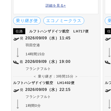
味する「ルフトハンザ」。その名の通り多く
詳細を見る+
の国際線グローバルネットワークを持ち、世
界で最も高い人気の航空会社です。
乗り継ぎ便
エコノミークラス
往路
ルフトハンザドイツ航空
LH717便
往
2026/09/09（水）11:45
発
羽田空港
14時間15分
2026/09/09（水）19:00
着
フランクフルト
＜ 乗り継ぎ：3時間15分 ＞
ルフトハンザドイツ航空
LH1402便
ル
2026/09/09（水）22:15
発
フランクフルト
1時間0分