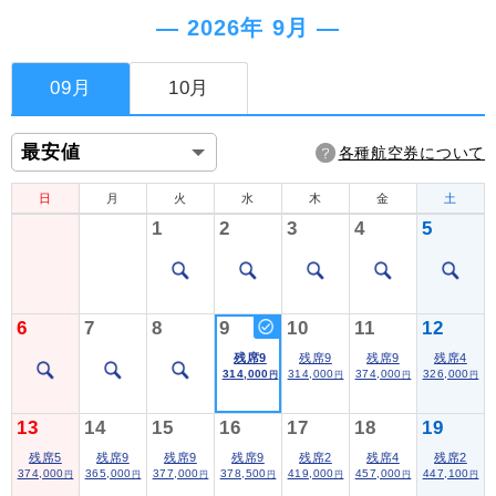
― 2026年 9月 ―
09月
10月
各種航空券について
日
月
火
水
木
金
土
1
2
3
4
5
6
7
8
9
10
11
12
残席9
残席9
残席9
残席4
314,000
314,000
374,000
326,000
円
円
円
円
13
14
15
16
17
18
19
残席5
残席9
残席9
残席9
残席2
残席4
残席2
374,000
365,000
377,000
378,500
419,000
457,000
447,100
円
円
円
円
円
円
円