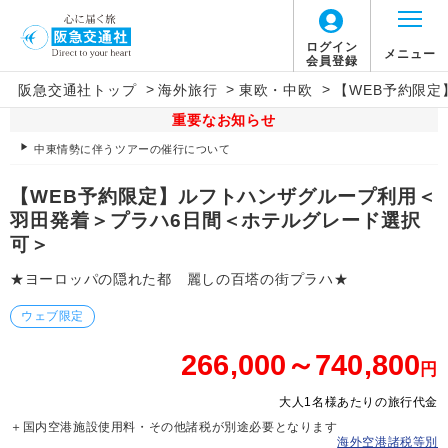
ログイン
メニュー
会員登録
>
>
>
阪急交通社トップ
海外旅行
東欧・中欧
【WEB予約限
重要なお知らせ
中東情勢に伴うツアーの催行について
【WEB予約限定】ルフトハンザグループ利用＜
羽田発着＞プラハ6日間＜ホテルグレード選択
可＞
★ヨーロッパの隠れた都 麗しの百塔の街プラハ★
ウェブ限定
266,000～740,800
円
大人1名様あたりの旅行代金
＋国内空港施設使用料・その他諸税が別途必要となります
海外空港諸税等別