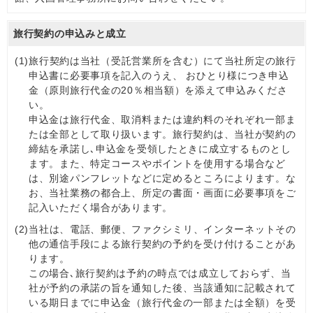
旅行契約の申込みと成立
(1)
旅行契約は当社（受託営業所を含む）にて当社所定の旅行
申込書に必要事項を記入のうえ、 おひとり様につき申込
金（原則旅行代金の20％相当額）を添えて申込みくださ
い。
申込金は旅行代金、取消料または違約料のそれぞれ一部ま
たは全部として取り扱います。旅行契約は、当社が契約の
締結を承諾し､申込金を受領したときに成立するものとし
ます。また、特定コースやポイントを使用する場合など
は、別途パンフレットなどに定めるところによります。な
お、当社業務の都合上、所定の書面・画面に必要事項をご
記入いただく場合があります。
(2)
当社は、電話、郵便、ファクシミリ、インターネットその
他の通信手段による旅行契約の予約を受け付けることがあ
ります。
この場合､旅行契約は予約の時点では成立しておらず、当
社が予約の承諾の旨を通知した後、当該通知に記載されて
いる期日までに申込金（旅行代金の一部または全額）を受