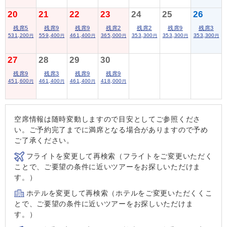
20
21
22
23
24
25
26
残席5
残席9
残席9
残席2
残席2
残席9
残席3
531,200
559,400
461,400
365,000
353,300
353,300
353,300
円
円
円
円
円
円
円
27
28
29
30
残席9
残席3
残席9
残席9
451,600
461,400
461,400
418,000
円
円
円
円
空席情報は随時変動しますので目安としてご参照くださ
い。ご予約完了までに満席となる場合がありますので予め
ご了承ください。
フライトを変更して再検索（フライトをご変更いただく
ことで、ご要望の条件に近いツアーをお探しいただけま
す。）
ホテルを変更して再検索（ホテルをご変更いただくくこ
とで、ご要望の条件に近いツアーをお探しいただけま
す。）