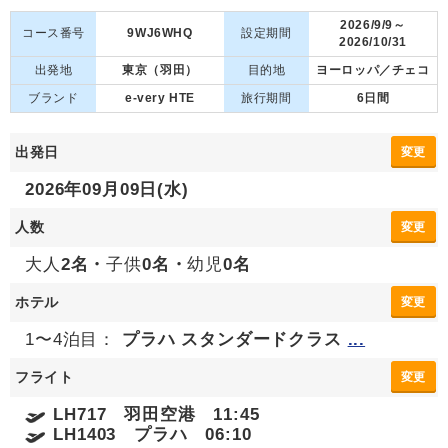
2026/9/9～
コース番号
9WJ6WHQ
設定期間
2026/10/31
出発地
東京（羽田）
目的地
ヨーロッパ／チェコ
ブランド
e-very HTE
旅行期間
6日間
出発日
変更
2026年09月09日(水)
人数
変更
大人
2名・
子供
0名・
幼児
0名
ホテル
変更
1〜4泊目：
プラハ スタンダードクラス
...
フライト
変更
LH717 羽田空港 11:45
LH1403 プラハ 06:10