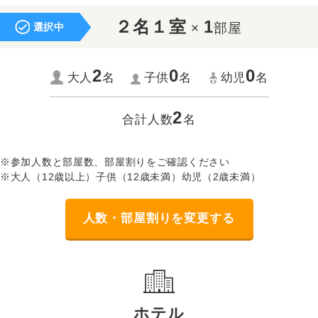
２名１室
1
×
部屋
選択中
2
0
0
大人
名
子供
名
幼児
名
2
合計人数
名
※参加人数と部屋数、部屋割りをご確認ください
※大人（12歳以上）子供（12歳未満）幼児（2歳未満）
人数・部屋割りを変更する
ホテル