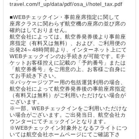
travel.com/f_up/data/pdf/osa_i/hotel_tax.pdf
■WEBチェックイン・事前座席指定に関して
座席クラスに関わらず航空機の座席の並び席の
確約はしておりません。
航空会社によっては、航空券発券後より事前座
席指定（有料又は無料）、および、ご利用便の
出発24～48時間前より、インターネット上にて
WEBチェックインのお手続きが可能です。Eチ
ケットお客様控えに記載の「予約番号」または
「航空券番号」をご用意の上、お客様ご自身に
てお手続き下さい。
※パッケージツアー用の包括運賃利用の場合、
航空会社によって航空券発券後の事前座席指定
（有料又は無料）がご利用いただけない場合が
ございます。
※一部、WEBチェックインをご利用いただけな
い場合がございます。ご出発当日、航空会社カ
ウンターにてチェックインとなります。
※WEBチェックイン対象外となるフライトにつ
いては航空会社ホームページにてご確認下さ