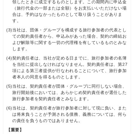
領したときに成立するものとします。この期間内に申込金
（旅行代金の一部または全額）をお支払いいただけない場
合は、予約はなかったものとして取り扱うことがありま
す。
(3)
当社は、団体・グループを構成する旅行参加者の代表とし
ての契約責任者から、申込みがあった場合、契約の締結お
よび解除等に関する一切の代理権を有しているものとみな
します。
(4)
契約責任者は、当社が定める日までに、旅行参加者の名簿
を当社に提出しなければなりません。契約責任者は、第27
項による第三者提供が行なわれることについて、旅行参加
者本人の同意を得るものとします。
(5)
当社は、契約責任者が団体・グループに同行しない場合、
旅行開始後においては、あらかじめ契約責任者が選任した
旅行参加者を契約責任者とみなします。
(6)
当社は、契約責任者が旅行参加者に対して現に負い、また
は将来負うことが予測される債務、義務については、何ら
の責任を負うものではありません。
【重要】