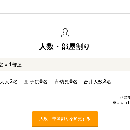
人数・部屋割り
1
室 ×
部屋
2
0
0
2
大人
名
子供
名
幼児
名
合計人数
名
※参
※大人（1
人数・部屋割りを変更する