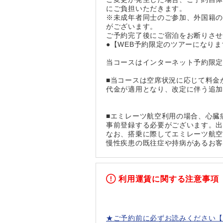
にご負担いただきます。
※未成年者同士のご参加、外国籍の
がございます。
ご予約完了後にご宿泊をお断りさ
●【WEB予約限定のツアーになりま
当コースはインターネット予約限
■当コースは空席状況に応じて料金
代金が適用となり、改定に伴う追
■エミレーツ航空利用の場合、心臓
事前登録する必要がございます。
なお、搭乗に際してエミレーツ航
慢性疾患の既往症や持病があるお客
利用運賃に関する注意事項
★ご予約前に必ずお読みください【