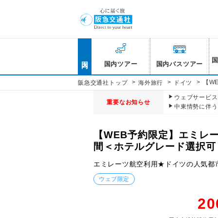
国内
国内ツアー
国内バスツアー
>
>
>
【W
阪急交通社トップ
海外旅行
ドイツ
ウェブサービス休
重要なお知らせ
中東情勢に伴う
【WEB予約限定】エミレ
間＜ホテルグレード選択可
エミレーツ航空利用★ドイツの人気都
ウェブ限定
20