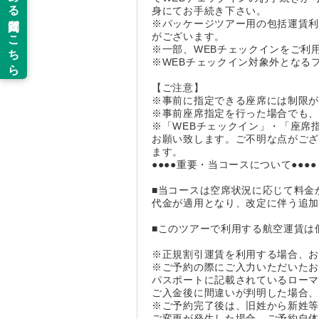
身にてお手続き下さい。
※パッケージツアー用の包括運賃
がございます。
※一部、WEBチェックインをご利
※WEBチェックイン対象外となる
【ご注意】
※事前に指定できる座席には制限
※事前座席指定を行った場合でも
※「WEBチェックイン」・「座席
お願い致します。ご不明な点がご
ます。
●●●●重要・当コースについて●●●●
■当コースは空席状況に応じて料金
代金が適用となり、改定に伴う追
■このツアーで利用する航空運賃は
※正規割引運賃を利用する場合、
※ご予約の際にご入力いただいた
パスポートに記載されているロー
ご入金後に間違いが判明した場合
※ご予約完了後は、旧姓から新姓
ご変更が発生した場合、ご予約自