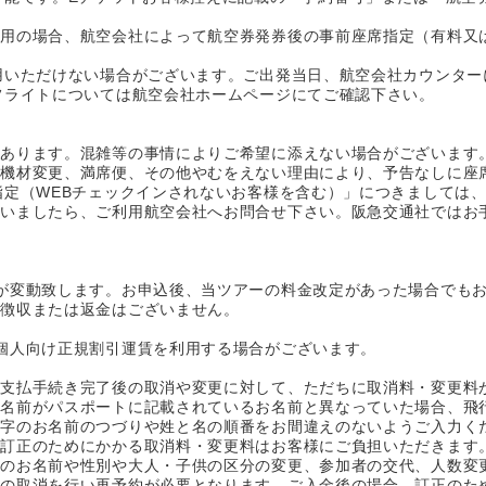
利用の場合、航空会社によって航空券発券後の事前座席指定（有料又
用いただけない場合がございます。ご出発当日、航空会社カウンター
フライトについては航空会社ホームページにてご確認下さい。
があります。混雑等の事情によりご希望に添えない場合がございます
、機材変更、満席便、その他やむをえない理由により、予告なしに座
指定（WEBチェックインされないお客様を含む）」につきましては
ざいましたら、ご利用航空会社へお問合せ下さい。阪急交通社ではお
が変動致します。お申込後、当ツアーの料金改定があった場合でも
加徴収または返金はございません。
個人向け正規割引運賃を利用する場合がございます。
お支払手続き完了後の取消や変更に対して、ただちに取消料・変更料
お名前がパスポートに記載されているお名前と異なっていた場合、飛
マ字のお名前のつづりや姓と名の順番をお間違えのないようご入力く
、訂正のためにかかる取消料・変更料はお客様にご負担いただきます
等のお名前や性別や大人・子供の区分の変更、参加者の交代、人数変
体の取消を行い再予約が必要となります。ご入金後の場合、訂正のた