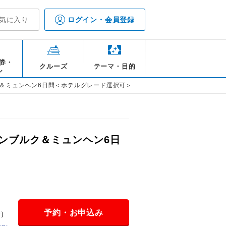
気に入り
ログイン・会員登録
券・
クルーズ
テーマ・目的
ル
＆ミュンヘン6日間＜ホテルグレード選択可＞
ンブルク＆ミュンヘン6日
予約・お申込み
金）