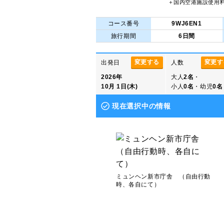
＋国内空港施設使用
コース番号
9WJ6EN1
旅行期間
6日間
変更する
変更す
出発日
人数
2026年
大人
2名
・
10月 1日(木)
小人
0名
・幼児
0名
現在選択中の情報
ミュンヘン新市庁舎 （自由行動
時、各自にて）