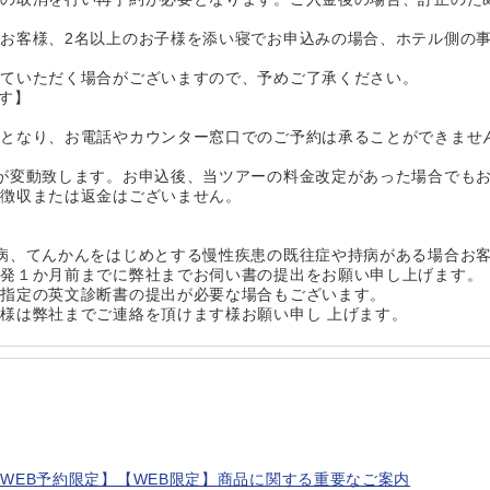
お客様、2名以上のお子様を添い寝でお申込みの場合、ホテル側の
せていただく場合がございますので、予めご了承ください。
す】
定となり、お電話やカウンター窓口でのご予約は承ることができませ
が変動致します。お申込後、当ツアーの料金改定があった場合でも
加徴収または返金はございません。
病、てんかんをはじめとする慢性疾患の既往症や持病がある場合お客
出発１か月前までに弊社までお伺い書の提出をお願い申し上げます。
空指定の英文診断書の提出が必要な場合もございます。
様は弊社までご連絡を頂けます様お願い申し 上げます。
WEB予約限定】【WEB限定】商品に関する重要なご案内