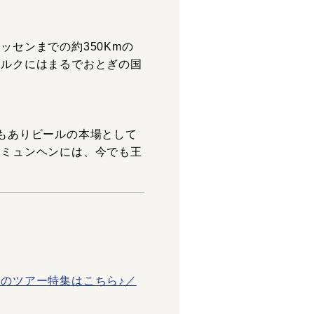
センまでの約350Kmの
ブルクにはまるでおとぎの国
もありビールの本場として
たミュンヘンには、今でも王
のツアー特集はこちら♪／