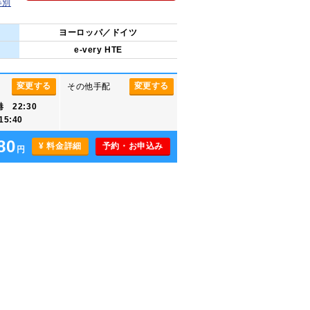
等別
ヨーロッパ／ドイツ
e-very HTE
変更する
変更する
その他手配
 22:30
5:40
80
¥ 料金詳細
予約・お申込み
円