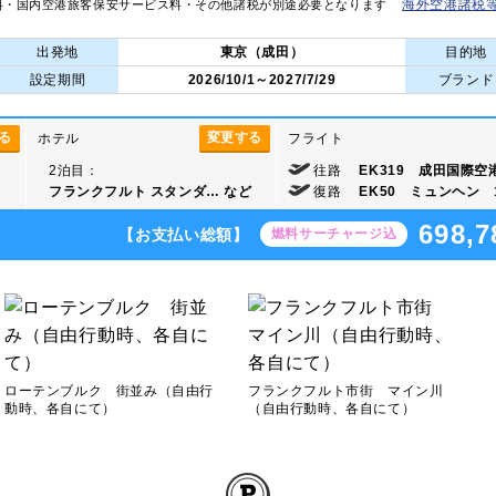
海外空港諸税
料・国内空港旅客保安サービス料・その他諸税が別途必要となります
出発地
東京（成田）
目的地
設定期間
2026/10/1～2027/7/29
ブランド
る
変更する
ホテル
フライト
2泊目：
往路
EK319 成田国際空港
フランクフルト スタンダ…
など
復路
EK50 ミュンヘン 1
698,7
【お支払い総額】
燃料サーチャージ込
ローテンブルク 街並み（自由行
フランクフルト市街 マイン川
動時、各自にて）
（自由行動時、各自にて）