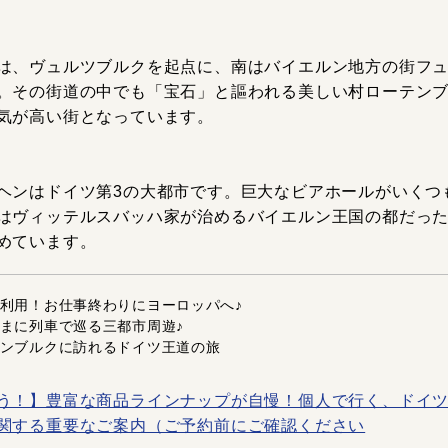
は、ヴュルツブルクを起点に、南はバイエルン地方の街フュッ
。その街道の中でも「宝石」と謳われる美しい村ローテン
気が高い街となっています。
ヘンはドイツ第3の大都市です。巨大なビアホールがいくつ
はヴィッテルスバッハ家が治めるバイエルン王国の都だっ
めています。
利用！お仕事終わりにヨーロッパへ♪
まに列車で巡る三都市周遊♪
ンブルクに訪れるドイツ王道の旅
う！】豊富な商品ラインナップが自慢！個人で行く、ドイツ
関する重要なご案内（ご予約前にご確認ください