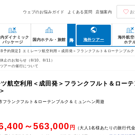
お
ウェブのお悩みガイド
よくある質問
店舗案内
海外
国内ダイナミック
海外航空
国内ホテル・旅館
海外ツアー
パッケージ
ホテ
EB予約限定】エミレーツ航空利用＜成田発＞フランクフルト＆ローテンブルク
止のお知らせ（8/10、8/11）
ツアーの催行について
ーツ航空利用＜成田発＞フランクフルト＆ローテ
＞
市フランクフルト＆ローテンブルク＆ミュンヘン周遊
6,400～563,000
円
（大人1名様あたりの旅行代