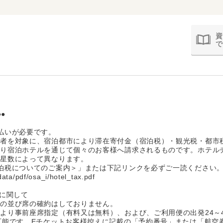
資
で
●
払いが必要です。
行者を対象に、宿泊都市により滞在寄付金（宿泊税）・観光税・都市
より宿泊ホテルを通じて個々のお客様へ請求されるものです。ホテル
の星数によって異なります。
泊税についてのご案内＞」または下記リンクを必ずご一読ください
data/pdf/osa_i/hotel_tax.pdf
定に関して
席の並び席の確約はしておりません。
より事前座席指定（有料又は無料）、および、ご利用便の出発24～
可能です。Eチケットお客様控えに記載の「予約番号」または「航空