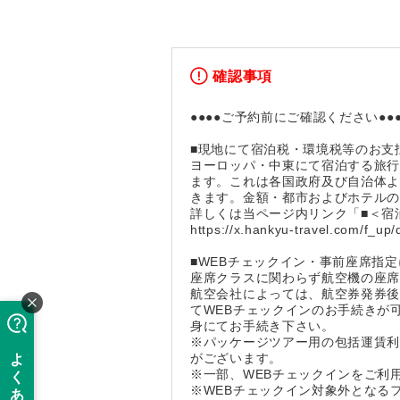
確認事項
●●●●ご予約前にご確認ください●●●
■現地にて宿泊税・環境税等のお支
ヨーロッパ・中東にて宿泊する旅
ます。これは各国政府及び自治体
きます。金額・都市およびホテル
詳しくは当ページ内リンク「■＜宿
https://x.hankyu-travel.com/f_up/
■WEBチェックイン・事前座席指
座席クラスに関わらず航空機の座
航空会社によっては、航空券発券後
てWEBチェックインのお手続きが
身にてお手続き下さい。
※パッケージツアー用の包括運賃
がございます。
※一部、WEBチェックインをご利
※WEBチェックイン対象外となる