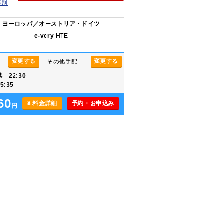
等別
ヨーロッパ／オーストリア・ドイツ
e-very HTE
変更する
変更する
その他手配
 22:30
:35
60
¥ 料金詳細
予約・お申込み
円