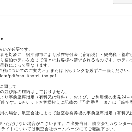
●
払いが必要です。
行者を対象に、宿泊都市により滞在寄付金（宿泊税）・観光税・都市
より宿泊ホテルを通じて個々のお客様へ請求されるものです。ホテル
の星数によって異なります。
泊税についてのご案内＞」または下記リンクを必ずご一読ください
data/pdf/osa_i/hotel_tax.pdf
定に関して
席の並び席の確約はしておりません。
より事前座席指定（有料又は無料）、および、ご利用便の出発24～
可能です。Eチケットお客様控えに記載の「予約番号」または「航空
利用の場合、航空会社によって航空券発券後の事前座席指定（有料又
用いただけない場合がございます。ご出発当日、航空会社カウンター
フライトについては航空会社ホームページにてご確認下さい。