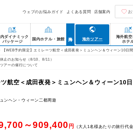
お
ウェブのお悩みガイド
よくある質問
店舗案内
海外
国内ダイナミック
海外航空
国内ホテル・旅館
海外ツアー
パッケージ
ホテ
>
【WEB予約限定】エミレーツ航空＜成田夜発＞ミュンヘン＆ウィーン10日
止のお知らせ（8/10、8/11）
ツアーの催行について
ーツ航空＜成田夜発＞ミュンヘン＆ウィーン10
ミュンヘン・ウィーン二都周遊
9,700～909,400
円
（大人1名様あたりの旅行代