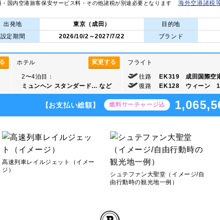
海外空港諸税
料・国内空港旅客保安サービス料・その他諸税が別途必要となります
出発地
東京（成田）
目的地
設定期間
2026/10/2～2027/7/22
ブランド
る
変更する
ホテル
フライト
2〜4泊目：
往路
EK319 成田国際空港
ミュンヘン スタンダード…
など
復路
EK128 ウィーン 15
1,065,5
【お支払い総額】
燃料サーチャージ込
高速列車レイルジェット（イメー
ジ）
シュテファン大聖堂（イメージ/自
由行動時の観光地一例）