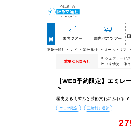
国内
国内ツアー
国内バスツアー
>
>
阪急交通社トップ
海外旅行
オーストリア
ウェブサービス休
重要なお知らせ
中東情勢に伴う
【WEB予約限定】エミレ
＞
歴史ある街並みと芸術文化にふれる 
ウェブ限定
正規割引運賃
27