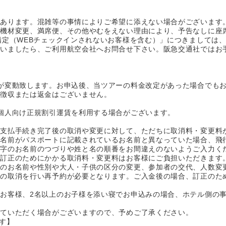
があります。混雑等の事情によりご希望に添えない場合がございます
、機材変更、満席便、その他やむをえない理由により、予告なしに座
指定（WEBチェックインされないお客様を含む）」につきましては
ざいましたら、ご利用航空会社へお問合せ下さい。阪急交通社ではお
が変動致します。お申込後、当ツアーの料金改定があった場合でも
加徴収または返金はございません。
個人向け正規割引運賃を利用する場合がございます。
お支払手続き完了後の取消や変更に対して、ただちに取消料・変更料
お名前がパスポートに記載されているお名前と異なっていた場合、飛
マ字のお名前のつづりや姓と名の順番をお間違えのないようご入力く
、訂正のためにかかる取消料・変更料はお客様にご負担いただきます
等のお名前や性別や大人・子供の区分の変更、参加者の交代、人数変
体の取消を行い再予約が必要となります。ご入金後の場合、訂正のた
お客様、2名以上のお子様を添い寝でお申込みの場合、ホテル側の
せていただく場合がございますので、予めご了承ください。
す】