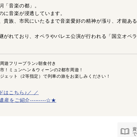
詞「音楽の都」。
のに音楽が浸透しています。
、貴族、市民にいたるまで音楽愛好の精神が漲り、才能あ
継がれており、オペラやバレエ公演が行われる「国立オペ
周遊フリープラン♪朝食付き
市！ミュンヘン＆ウィーンの2都市周遊！
ジェット（2等指定）で列車の旅をお楽しみください！
ドはこちら♪／ ／
遺産をご紹介---------☆★
資
で