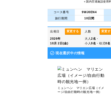
＋国内空港施設使用
コース番号
9WJ0EN4
旅行期間
10日間
変更する
変更す
出発日
人数
2026年
大人
2名
・
10月 2日(金)
小人
0名
・幼児
0名
現在選択中の情報
ミュンヘン マリエン広場（イメ
ージ/自由行動時の観光地一例）