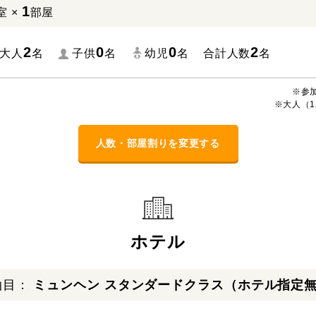
1
室 ×
部屋
2
0
0
2
大人
名
子供
名
幼児
名
合計人数
名
※参
※大人（1
人数・部屋割りを変更する
ホテル
泊目：
ミュンヘン スタンダードクラス（ホテル指定