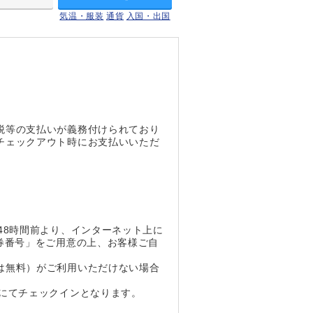
気温・服装
通貨
入国・出国
税等の支払いが義務付けられており
チェックアウト時にお支払いいただ
。
48時間前より、インターネット上に
券番号」をご用意の上、お客様ご自
は無料）がご利用いただけない場合
にてチェックインとなります。