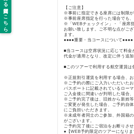
【ご注意】
※事前に指定できる座席には制限
※事前座席指定を行った場合でも
※「WEBチェックイン」・「座席
お願い致します。ご不明な点がご
ます。
●●●●重要・当コースについて●●●●
■当コースは空席状況に応じて料金
代金が適用となり、改定に伴う追
■このツアーで利用する航空運賃は
※正規割引運賃を利用する場合、
※ご予約の際にご入力いただいた
パスポートに記載されているロー
ご入金後に間違いが判明した場合
※ご予約完了後は、旧姓から新姓
ご変更が発生した場合、ご予約自
にご負担いただきます。
※未成年者同士のご参加、外国籍の
がございます。
ご予約完了後にご宿泊をお断りさ
●【WEB予約限定のツアーになりま