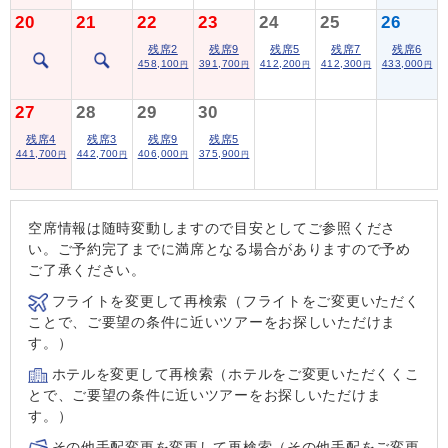
20
21
22
23
24
25
26
残席2
残席9
残席5
残席7
残席6
458,100
391,700
412,200
412,300
433,000
円
円
円
円
円
27
28
29
30
残席4
残席3
残席9
残席5
441,700
442,700
406,000
375,900
円
円
円
円
空席情報は随時変動しますので目安としてご参照くださ
い。ご予約完了までに満席となる場合がありますので予め
ご了承ください。
フライトを変更して再検索（フライトをご変更いただく
ことで、ご要望の条件に近いツアーをお探しいただけま
す。）
ホテルを変更して再検索（ホテルをご変更いただくくこ
とで、ご要望の条件に近いツアーをお探しいただけま
す。）
その他手配変更を変更して再検索（その他手配をご変更