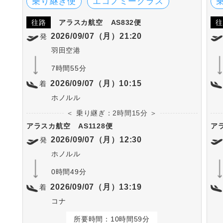
乗り継ぎ便
エコノミークラス
往路
アラスカ航空
AS832便
往
2026/09/07（月）21:20
発
羽田空港
7時間55分
2026/09/07（月）10:15
着
ホノルル
＜ 乗り継ぎ：2時間15分 ＞
アラスカ航空
AS1128便
ア
2026/09/07（月）12:30
発
ホノルル
0時間49分
2026/09/07（月）13:19
着
コナ
所要時間：10時間59分