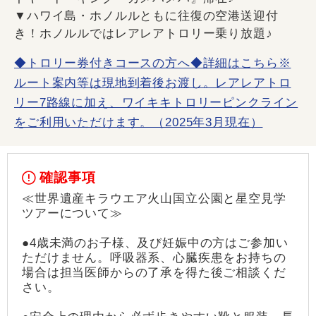
▼ハワイ島・ホノルルともに往復の空港送迎付
き！ホノルルではレアレアトロリー乗り放題♪
◆トロリー券付きコースの方へ◆詳細はこちら※
ルート案内等は現地到着後お渡し。レアレアトロ
リー7路線に加え、ワイキキトロリーピンクライン
をご利用いただけます。（2025年3月現在）
確認事項
≪世界遺産キラウエア火山国立公園と星空見学
ツアーについて≫
●4歳未満のお子様、及び妊娠中の方はご参加い
ただけません。呼吸器系、心臓疾患をお持ちの
場合は担当医師からの了承を得た後ご相談くだ
さい。