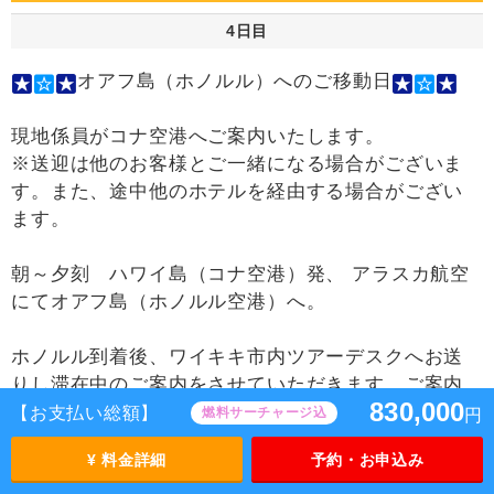
4日目
オアフ島（ホノルル）へのご移動日
現地係員がコナ空港へご案内いたします。
※送迎は他のお客様とご一緒になる場合がございま
す。また、途中他のホテルを経由する場合がござい
ます。
朝～夕刻 ハワイ島（コナ空港）発、 アラスカ航空
にてオアフ島（ホノルル空港）へ。
ホノルル到着後、ワイキキ市内ツアーデスクへお送
りし滞在中のご案内をさせていただきます。ご案内
830,000
終了後徒歩にてホテルへ。（ご希望の方はホテルま
【お支払い総額】
燃料サーチャージ込
円
での無料シャトルをご利用いただけます【現地申
¥ 料金詳細
予約・お申込み
込】）