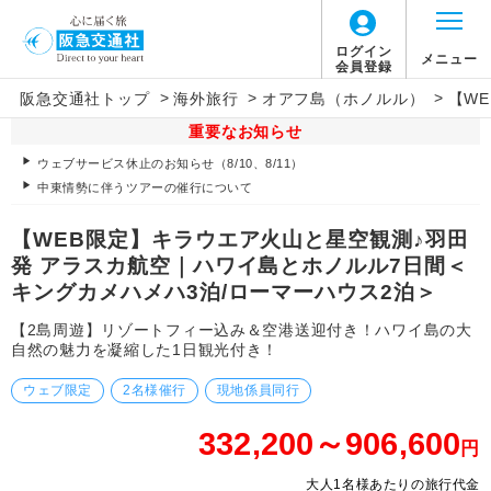
ログイン
メニュー
会員登録
>
>
>
阪急交通社トップ
海外旅行
オアフ島（ホノルル）
【W
重要なお知らせ
ウェブサービス休止のお知らせ（8/10、8/11）
中東情勢に伴うツアーの催行について
【WEB限定】キラウエア火山と星空観測♪羽田
発 アラスカ航空｜ハワイ島とホノルル7日間＜
キングカメハメハ3泊/ローマーハウス2泊＞
【2島周遊】リゾートフィー込み＆空港送迎付き！ハワイ島の大
自然の魅力を凝縮した1日観光付き！
ウェブ限定
2名様催行
現地係員同行
332,200～906,600
円
大人1名様あたりの旅行代金