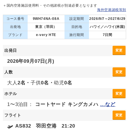
＋国内空港施設使用料・その他諸税が別途必要となります
海外空港諸税等別
コース番号
9WH74NA-08A
設定期間
2026/9/7～2027/6/29
出発地
東京（羽田）
目的地
ハワイ／ハワイ(米国)
ブランド
e-very HTE
旅行期間
7日間
出発日
変更
2026年09月07日(月)
人数
変更
大人
2名・
子供
0名・
幼児
0名
ホテル
変更
1〜3泊目：
コートヤード キングカメハ
...など
フライト
変更
AS832 羽田空港 21:20