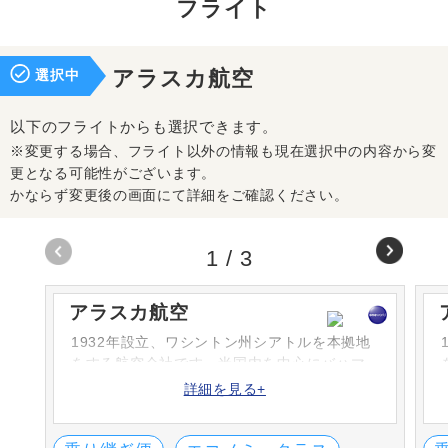
フライト
選択中
アラスカ航空
以下のフライトからも選択できます。
※変更する場合、フライト以外の情報も現在選択中の内容から変
更となる可能性がございます。
かならず変更後の画面にて詳細をご確認ください。
1
/
3
アラスカ航空
1932年設立、ワシントン州シアトルを本拠地
をする航空会社です。米国内を中心にバハマ
やカナダ、メキシコまで、120を超える都市に
詳細を見る+
就航しています。