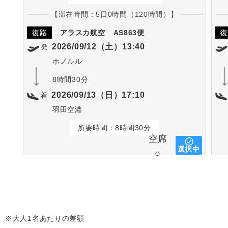
【滞在時間：5日0時間（120時間）】
復路
アラスカ航空
AS863便
復
2026/09/12（土）13:40
発
ホノルル
8時間30分
2026/09/13（日）17:10
着
羽田空港
所要時間：8時間30分
空席
選択中
○
※大人1名あたりの差額