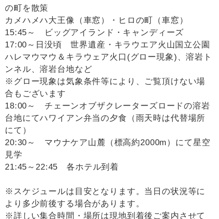
の町を散策
カメハメハ大王像（車窓）・ヒロの町（車窓）
15:45～ ビッグアイランド・キャンディーズ
17:00～日没頃 世界遺産・キラウエア火山国立公園
ハレマウマウ＆キラウェア火口(グロー現象)、溶岩ト
ンネル、溶岩台地など
※グロー現象は気象条件等により、ご覧頂けない場
合もございます
18:00～ チェーンオブザクレーターズロードの溶岩
台地にてハワイアン弁当の夕食（雨天時は代替場所
にて）
20:30～ マウナケア山麓（標高約2000m）にて星空
見学
21:45～22:45 各ホテル到着
※スケジュールは目安となります。当日の状況等に
より多少前後する場合があります。
※詳しい集合時間・場所は現地到着後ご案内させて