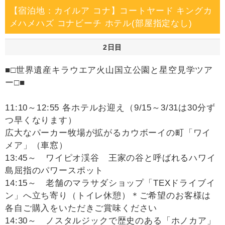
【宿泊地：カイルア コナ】コートヤード キングカ
メハメハズ コナビーチ ホテル(部屋指定なし)
2日目
■□世界遺産キラウエア火山国立公園と星空見学ツア
ー□■
11:10～12:55 各ホテルお迎え（9/15～3/31は30分ず
つ早くなります）
広大なパーカー牧場が拡がるカウボーイの町「ワイ
メア」（車窓）
13:45～ ワイピオ渓谷 王家の谷と呼ばれるハワイ
島屈指のパワースポット
14:15～ 老舗のマラサダショップ「TEXドライブイ
ン」へ立ち寄り（トイレ休憩）＊ご希望のお客様は
各自ご購入をいただきご賞味ください
14:30～ ノスタルジックで歴史のある「ホノカア」