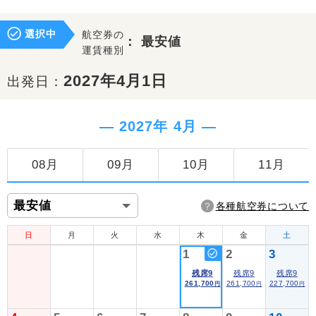
選択中
航空券の
：
最安値
運賃種別
2027年4月1日
出発日：
― 2027年 4月 ―
08月
09月
10月
11月
各種航空券について
日
月
火
水
木
金
土
1
2
3
残席9
残席9
残席9
261,700
261,700
227,700
円
円
円