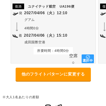
復路
ユナイテッド航空
UA196便
復
2027/04/06（火）12:10
発
グアム
4時間0分
2027/04/06（火）15:10
着
成田国際空港
所要時間：4時間0分
空席
選択中
○
他のフライトパターンに変更する
※大人1名あたりの差額