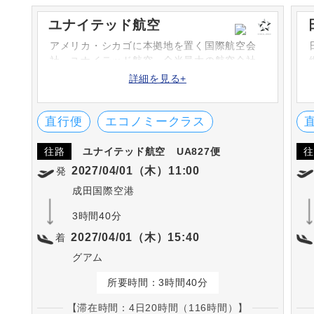
ユナイテッド航空
アメリカ・シカゴに本拠地を置く国際航空会
社・ユナイテッド航空。全米最大の航空会社
であり、スターアライアンスの中心的な航空
詳細を見る+
会社です。スターアライアンス加盟航空会社
とのコードシェア便を運航しています。
直行便
エコノミークラス
往路
ユナイテッド航空
UA827便
往
2027/04/01（木）11:00
発
成田国際空港
3時間40分
2027/04/01（木）15:40
着
グアム
所要時間：3時間40分
【滞在時間：4日20時間（116時間）】