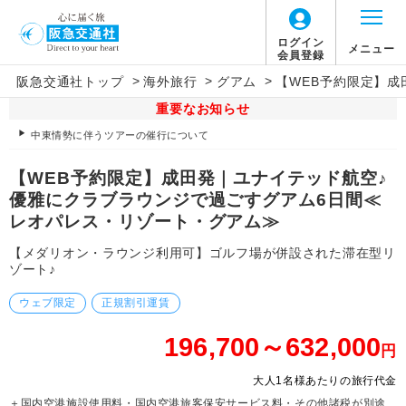
ログイン
メニュー
会員登録
>
>
>
阪急交通社トップ
海外旅行
グアム
【WEB予約限定】
重要なお知らせ
中東情勢に伴うツアーの催行について
【WEB予約限定】成田発｜ユナイテッド航空♪
優雅にクラブラウンジで過ごすグアム6日間≪
レオパレス・リゾート・グアム≫
【メダリオン・ラウンジ利用可】ゴルフ場が併設された滞在型リ
ゾート♪
ウェブ限定
正規割引運賃
196,700～632,000
円
大人1名様あたりの旅行代金
＋国内空港施設使用料・国内空港旅客保安サービス料・その他諸税が別途