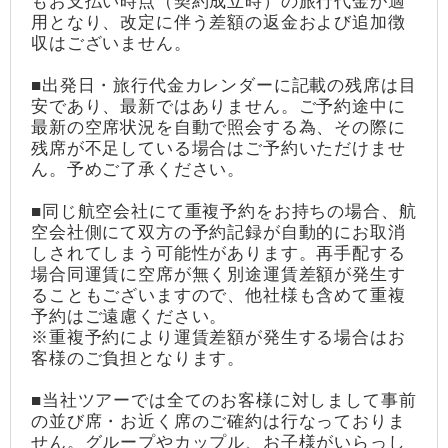
もお支払い時点（契約成立時）の旅行代金が適
用となり、改定に伴う差額の返金および追加徴
収はございません。
■出発日・旅行代金カレンダーに記載の残席は目
安であり、最新ではありません。ご予約途中に
最新の空席状況を自動で照会する為、その際に
残席が不足している場合はご予約いただけませ
ん。予めご了承ください。
■同じ航空会社にて重複予約をお持ちの場合、航
空会社側にて双方の予約記録が自動的にお取消
しされてしまう可能性があります。再手配する
場合同運賃に空席が無く別途運賃差額が発生す
ることもございますので、他社様も含めて重複
予約はご遠慮ください。
※重複予約により運賃差額が発生する場合はお
客様のご負担となります。
■当社ツアーでは全てのお客様に対しまして事前
の並び席・お近く席のご確約は行なっておりま
せん。グループやカップル、お子様がいらっし