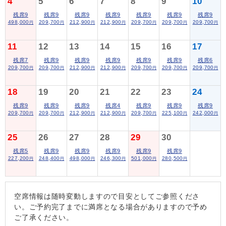
4
5
6
7
8
9
10
残席9
残席9
残席9
残席9
残席9
残席9
残席9
498,000
209,700
212,900
212,900
209,700
209,700
209,700
円
円
円
円
円
円
円
11
12
13
14
15
16
17
残席7
残席9
残席9
残席9
残席9
残席9
残席6
209,700
209,700
212,900
212,900
209,700
209,700
209,700
円
円
円
円
円
円
円
18
19
20
21
22
23
24
残席9
残席9
残席9
残席4
残席9
残席9
残席9
209,700
209,700
212,900
212,900
209,700
225,100
242,000
円
円
円
円
円
円
円
25
26
27
28
29
30
残席5
残席9
残席9
残席9
残席9
残席9
227,200
248,400
498,000
246,300
501,000
280,500
円
円
円
円
円
円
空席情報は随時変動しますので目安としてご参照くださ
い。ご予約完了までに満席となる場合がありますので予め
ご了承ください。