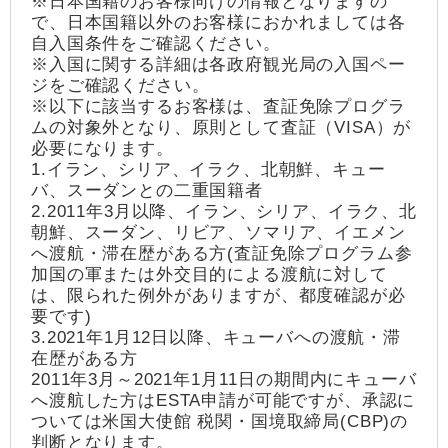
※日本国籍のお客様向けの情報となりますの
で、日本国籍以外のお客様におかれましては各
自入国条件をご確認ください。
※入国に関する詳細は各政府観光局の入国ペー
ジをご確認ください。
※以下に該当するお客様は、査証免除プログラ
ムの対象外となり、原則として査証（VISA）が
必要になります。
1.イラン、シリア、イラク、北朝鮮、キュー
バ、スーダンとの二重国籍者
2.2011年3月以降、イラン、シリア、イラク、北
朝鮮、スーダン、リビア、ソマリア、イエメン
へ渡航・滞在歴がある方(査証免除プログラム参
加国の軍または外交目的による渡航に対して
は、限られた例外がありますが、都度確認が必
要です)
3.2021年1月12日以降、キューバへの渡航・滞
在歴がある方
2011年3月～2021年1月11日の期間内にキューバ
へ渡航した方はESTA申請が可能ですが、承認に
ついては米国大使館 税関・国境取締局(CBP)の
判断となります。