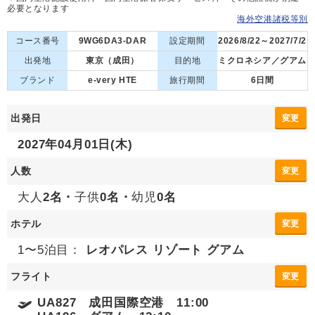
必要となります
海外空港諸税等別
コース番号
9WG6DA3-DAR
設定期間
2026/8/22～2027/7/2
出発地
東京（成田）
目的地
ミクロネシア／グアム
ブランド
e-very HTE
旅行期間
6日間
出発日
変更
2027年04月01日(木)
人数
変更
大人
2名・
子供
0名・
幼児
0名
ホテル
変更
1〜5泊目：
レオパレス リゾート グアム
フライト
変更
UA827 成田国際空港 11:00