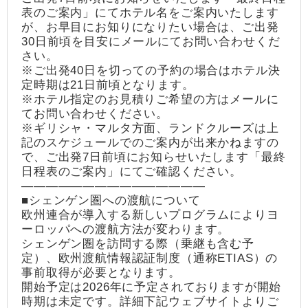
表のご案内」にてホテル名をご案内いたします
が、お早目にお知りになりたい場合は、ご出発
30日前頃を目安にメールにてお問い合わせくだ
さい。
※ご出発40日を切っての予約の場合はホテル決
定時期は21日前頃となります。
※ホテル指定のお見積りご希望の方はメールに
てお問い合わせください。
※ギリシャ・マルタ方面、ランドクルーズは上
記のスケジュールでのご案内が出来かねますの
で、ご出発7日前頃にお知らせいたします「最終
日程表のご案内」にてご確認ください。
―――――――――――――――
■シェンゲン圏への渡航について
欧州連合が導入する新しいプログラムによりヨ
ーロッパへの渡航方法が変わります。
シェンゲン圏を訪問する際（乗継も含む予
定）、欧州渡航情報認証制度（通称ETIAS）の
事前取得が必要となります。
開始予定は2026年に予定されておりますが開始
時期は未定です。詳細下記ウェブサイトよりご