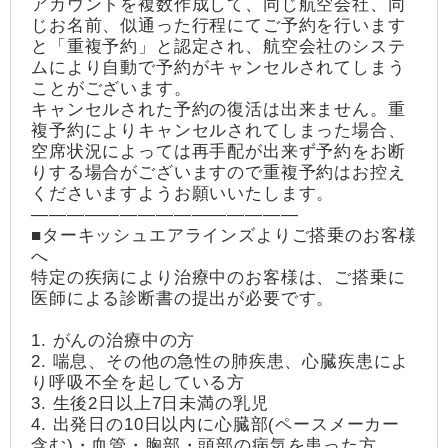
アカウントを複数作成して、同じ航空会社、同
じお名前、似通った行程にてご予約を行います
と「重複予約」と認定され、航空会社のシステ
ムにより自動で予約がキャンセルされてしまう
ことがございます。
キャンセルされた予約の復活は出来ません。重
複予約によりキャンセルされてしまった場合、
空席状況によっては再手配が出来ず予約をお断
りする場合がございますので重複予約はお控え
くださいますようお願いいたします。
―――――――――――――――
■ターキッシュエアラインズよりご搭乗のお客様
へ
特定の疾病により治療中のお客様は、ご搭乗に
医師による診断書の提出が必要です。
1. がんの治療中の方
2. 喘息、その他の急性の肺疾患、心臓疾患によ
り呼吸不全を起している方
3. 生後2日以上7日未満の乳児
4. 出発日の10日以内に心臓部(ペースメーカー
含む)・血管・胸部・頭部の病気を患った方、