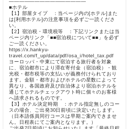
―――――――――――――――
■ホテル
【1】部屋タイプ ：当ページ内の[ホテル]また
は[利用ホテル]の注意事項を必ずご一読くださ
い。
【2】宿泊税・環境税等 ：下記リンクまたは当
ページ内リンク「■■宿泊税について■■」を必ず
ご一読ください。
https://x.hankyu-
travel.com/f_up/data/pdf/osa_i/hotel_tax.pdf
ヨーロッパ・中東にて宿泊する旅行者を対象
に、宿泊都市により滞在寄付金（宿泊税）・観
光税・都市税等の支払いが義務付けられており
ます。金額・都市およびホテルの星数によって
異なり、各国政府及び自治体より宿泊ホテルを
通じてホテルチェックアウト時に個々のお客様
へ請求されるものです。
【3】ホテル決定時期 ：ホテル指定無しのコー
スの場合、ご出発30日前頃に決定いたします。
（日本語係員同行コースは早期ご案内できませ
ん。日程表にてご案内となります。）
ご出発7日前頃にお知らせいたします「最終日程