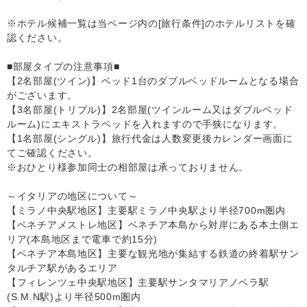
※ホテル候補一覧は当ページ内の[旅行条件]のホテルリストを確
認ください。
■部屋タイプの注意事項■
【2名部屋(ツイン)】ベッド1台のダブルベッドルームとなる場合
がございます。
【3名部屋(トリプル)】2名部屋(ツインルーム又はダブルベッド
ルーム)にエキストラベッドを入れますので手狭になります。
【1名部屋(シングル)】旅行代金は人数変更後カレンダー画面に
てご確認ください。
※おひとり様参加同士の相部屋は承っておりません。
～イタリアの地区について～
【ミラノ中央駅地区】主要駅ミラノ中央駅より半径700m圏内
【ベネチアメストレ地区】ベネチア本島から対岸にある本土側エ
リア(本島地区まで電車で約15分)
【ベネチア本島地区】主要な観光地が集結する鉄道の終着駅サン
タルチア駅があるエリア
【フィレンツェ中央駅地区】主要駅サンタマリアノベラ駅
(S.M.N駅)より半径500m圏内