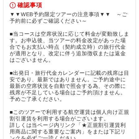
確認事項
▼▼WEB予約限定ツアーの注意事項▼▼ ～ご
予約前に必ずご確認ください～
■当コースは空席状況に応じて料金が変動致しま
す。お申込後、当ツアーの料金改定があった場
合でもお支払い時点（契約成立時）の旅行代金
が適用となり、改定に伴う追加徴収または返金
はございません。
■出発日・旅行代金カレンダーに記載の残席は目
安であり、最新ではありません。ご予約途中に
最新の空席状況を自動で照会する為、その際に
残席が不足している場合はご予約頂けません。
予めご了承ください。
■このツアーで利用する航空運賃は個人向け正規
割引運賃を利用する場合がございます。
詳しくは当ページ内リンク「★正規割引運賃利
用商品に関する重要なご案内」をまたは下記リ
ンクを必ずご一読ください。