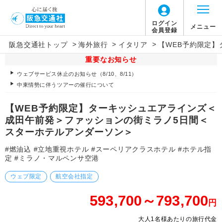
ログイン
メニュー
会員登録
>
>
>
阪急交通社トップ
海外旅行
イタリア
【WEB予約限定
重要なお知らせ
ウェブサービス休止のお知らせ（8/10、8/11）
中東情勢に伴うツアーの催行について
【WEB予約限定】ターキッシュエアラインズ＜
成田午前発＞ファッションの街ミラノ5日間＜
スターホテルアンダーソン＞
#燃油込 #立地重視ホテル #スーペリアクラスホテル #ホテル指
定 #ミラノ・マルペンサ空港
ウェブ限定
航空会社指定
593,700～793,700
円
大人1名様あたりの旅行代金