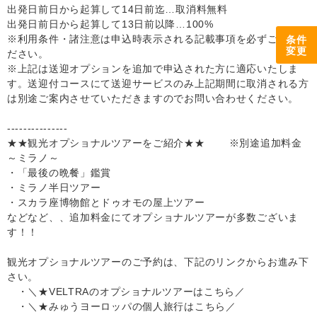
出発日前日から起算して14日前迄…取消料無料
出発日前日から起算して13日前以降…100%
※利用条件・諸注意は申込時表示される記載事項を必ずご確認く
条件
変更
ださい。
※上記は送迎オプションを追加で申込された方に適応いたしま
す。送迎付コースにて送迎サービスのみ上記期間に取消される方
は別途ご案内させていただきますのでお問い合わせください。
---------------
★★観光オプショナルツアーをご紹介★★ ※別途追加料金
～ミラノ～
・「最後の晩餐」鑑賞
・ミラノ半日ツアー
・スカラ座博物館とドゥオモの屋上ツアー
などなど、、追加料金にてオプショナルツアーが多数ございま
す！！
観光オプショナルツアーのご予約は、下記のリンクからお進み下
さい。
・＼★VELTRAのオプショナルツアーはこちら／
・＼★みゅうヨーロッパの個人旅行はこちら／