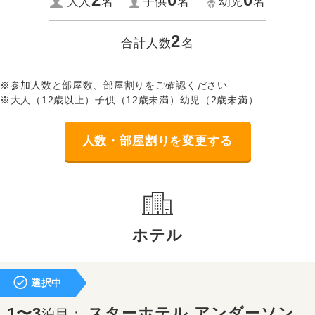
大人
名
子供
名
幼児
名
2
合計人数
名
※参加人数と部屋数、部屋割りをご確認ください
※大人（12歳以上）子供（12歳未満）幼児（2歳未満）
人数・部屋割りを変更する
ホテル
選択中
1〜3
スターホテル アンダーソン
泊目：