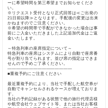
ーに希望時間を第三希望までお知らせくださ
い。
※リクエスト受付となり正式回答は≪ご出発の
21日前以降≫となります。手配後の変更は出来
かねますのでご注意ください。
※希望の時間帯で手配ができなかった場合は事
前にご入金いただきました上記追加代金はご返
金いたします。
～特急列車の座席指定について～
特急列車の座席はシステムにより自動で座席番
号が割り当てられます。並び席の指定はできま
せんので予めご了承ください。
―――――――――――――――
■重複予約にご注意ください
最近重複予約により、当社で手配した航空券が
自動でキャンセルされるケースが増えておりま
す。
当社の予約記録がある状態で他の旅行代理店様
や航空会社ウェブサイト等、または当社お客様