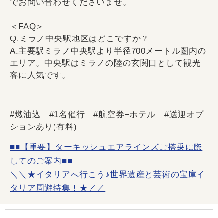
でお問い合わせくださいませ。
＜FAQ＞
Q.ミラノ中央駅地区はどこですか？
A.主要駅ミラノ中央駅より半径700メートル圏内の
エリア。中央駅はミラノの陸の玄関口として観光
客に人気です。
#燃油込 #1名催行 #航空券+ホテル #送迎オプ
ションあり(有料)
■■【重要】ターキッシュエアラインズご搭乗に際
してのご案内■■
＼＼★イタリアへ行こう♪世界遺産と芸術の宝庫イ
タリア周遊特集！★／／