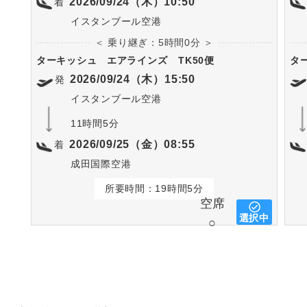
2026/09/24（木）10:50
着
イスタンブール空港
＜ 乗り継ぎ：5時間0分 ＞
ターキッシュ エアラインズ
TK50便
タ
2026/09/24（木）15:50
発
イスタンブール空港
11時間5分
2026/09/25（金）08:55
着
成田国際空港
所要時間：19時間5分
空席
選択中
○