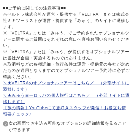
■■ご予約に関しての注意事項■■
※ベルトラ株式会社が運営・提供する「VELTRA」または株式会
社ミキツーリストが運営・提供する「みゅう」のサイトに遷移し
ます。
※「VELTRA」または「みゅう」でご予約されたオプショナルツ
アーに関するご質問はそれぞれの窓口へ直接お問い合わせくださ
い。
※「VELTRA」または「みゅう」が提供するオプショナルツアー
は当社が企画・実施するものではありません。
※取消料などの各種詳細・旅行条件は運営・提供元の各社が定め
たものが適用となりますのでオプショナルツアー予約時に必ずご
確認ください。
＼★VELTRAのオプショナルツアーはこちら／ （外部サイトに
遷移します）
＼★みゅうヨーロッパの個人旅行はこちら／ （外部サイトに遷
移します）
【旅の情報】YouTubeにて旅好きスタッフが発信！お役立ち情
報要チェック♪
次の画面でお申込み可能なオプションの詳細情報を見ること
ができます