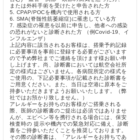
または外科手術を受けたと申告された方
5. CPAP/POCを機内で使用される方
6. SMA(脊髄性筋萎縮症)に罹患している方
7. 感染症の罹患を以前に申告し、他者への感染
の恐れがないと診断された方 （例Covid-19、イ
ンフルエンザ）
上記内容に該当されるお客様は、搭乗予約記録
に必要事項を事前に登録する必要がございます
ので予め弊社までご連絡を頂けます様お願い申
し上げます。尚、診断書においては航空会社所
定の様式はございません。各病院所定の様式を
ご使用の、下記必要事項が記載された診断書を
ご用意ください。また、当日は空港に原本をご
持参いただきますようお願いいたします。（弊
社ではお預かり致しません。）
アレルギーをお持ちのお客様がご搭乗される
際、医師の診断書のご提出は必須ではありませ
んが、エピペン等を携行される場合には、保安
検査時の 提示や機内での緊急対応に備え、診断
書をご持参いただくことを推奨しております。
その際の診断書は、「アレルギーをお持ちであ