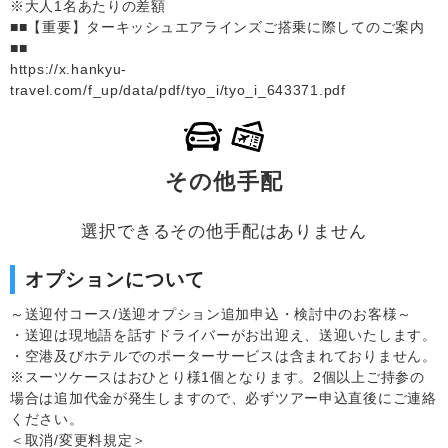
※大人1名あたりの差額
■■【重要】ターキッシュエアラインズご搭乗に際してのご案内
■■
https://x.hankyu-
travel.com/f_up/data/pdf/tyo_i/tyo_i_643371.pdf
その他手配
選択できるその他手配はありません
オプションについて
～送迎付コース/送迎オプション追加申込・検討中のお客様～
・送迎は現地語を話すドライバーがお出迎え、送迎いたします。
・空港及びホテルでのポーターサービスは含まれておりません。
※スーツケースはおひとり様1個となります。2個以上ご持参の
場合は追加代金が発生しますので、必ずツアー申込直後にご連絡
ください。
＜取消/変更料規定＞