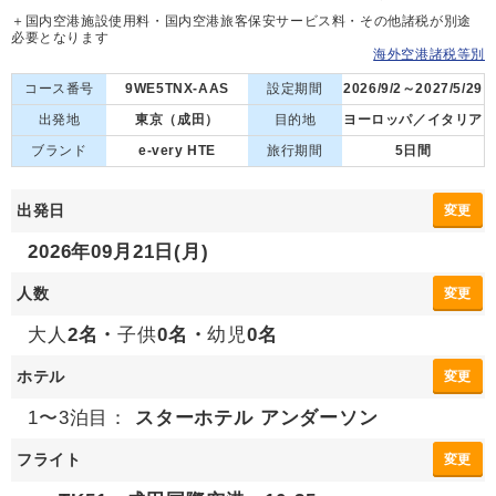
＋国内空港施設使用料・国内空港旅客保安サービス料・その他諸税が別途
必要となります
海外空港諸税等別
コース番号
9WE5TNX-AAS
設定期間
2026/9/2～2027/5/29
出発地
東京（成田）
目的地
ヨーロッパ／イタリア
ブランド
e-very HTE
旅行期間
5日間
出発日
変更
2026年09月21日(月)
人数
変更
大人
2名・
子供
0名・
幼児
0名
ホテル
変更
1〜3泊目：
スターホテル アンダーソン
フライト
変更