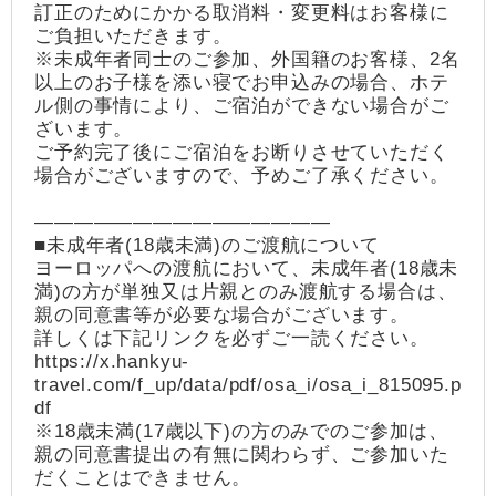
訂正のためにかかる取消料・変更料はお客様に
ご負担いただきます。
※未成年者同士のご参加、外国籍のお客様、2名
以上のお子様を添い寝でお申込みの場合、ホテ
ル側の事情により、ご宿泊ができない場合がご
ざいます。
ご予約完了後にご宿泊をお断りさせていただく
場合がございますので、予めご了承ください。
―――――――――――――――
■未成年者(18歳未満)のご渡航について
ヨーロッパへの渡航において、未成年者(18歳未
満)の方が単独又は片親とのみ渡航する場合は、
親の同意書等が必要な場合がございます。
詳しくは下記リンクを必ずご一読ください。
https://x.hankyu-
travel.com/f_up/data/pdf/osa_i/osa_i_815095.p
df
※18歳未満(17歳以下)の方のみでのご参加は、
親の同意書提出の有無に関わらず、ご参加いた
だくことはできません。