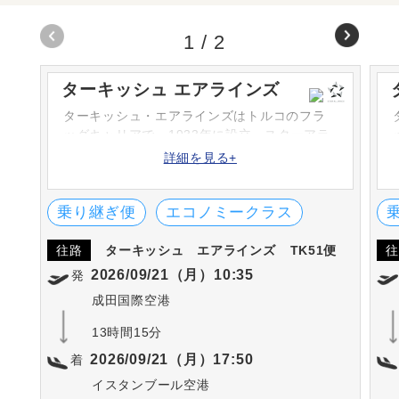
1
/
2
ターキッシュ エアラインズ
ターキッシュ・エアラインズはトルコのフラ
ッグキャリアで、1933年に設立。スターアラ
イアンスに加盟し、世界の各航空会社とのネ
詳細を見る+
ットワークを広げています。数々の賞に輝い
たサービスで空の旅をおもてなしいたしま
す。
乗り継ぎ便
エコノミークラス
往路
ターキッシュ エアラインズ
TK51便
往
2026/09/21（月）10:35
発
成田国際空港
13時間15分
2026/09/21（月）17:50
着
イスタンブール空港