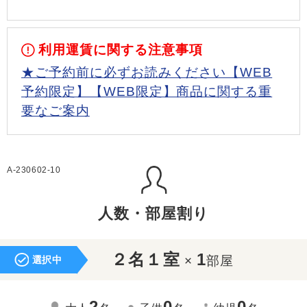
利用運賃に関する注意事項
★ご予約前に必ずお読みください【WEB
予約限定】【WEB限定】商品に関する重
要なご案内
A-230602-10
人数・部屋割り
２名１室
1
×
部屋
選択中
2
0
0