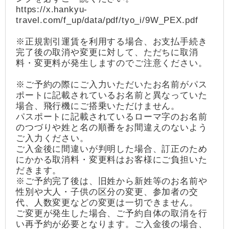
https://x.hankyu-
travel.com/f_up/data/pdf/tyo_i/9W_PEX.pdf
※正規割引運賃を利用する場合、お支払手続き
完了後の取消や変更に対して、ただちに取消
料・変更料が発生しますのでご注意ください。
※ご予約の際にご入力いただいたお名前がパス
ポートに記載されているお名前と異なっていた
場合、飛行機にご搭乗いただけません。
パスポートに記載されているローマ字のお名前
のつづりや姓と名の順番をお間違えのないよう
ご入力ください。
ご入金後に間違いが判明した場合、訂正のため
にかかる取消料・変更料はお客様にご負担いた
だきます。
※ご予約完了後は、旧姓から新姓等のお名前や
性別や大人・子供の区分の変更、参加者の交
代、人数変更などの変更は一切できません。
ご変更が発生した場合、ご予約自体の取消を行
い再予約が必要となります。ご入金後の場合、