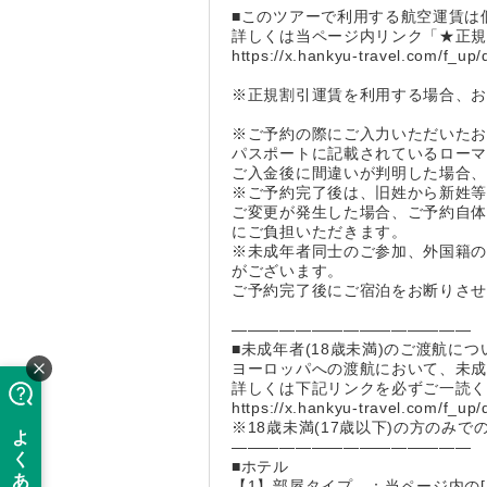
■このツアーで利用する航空運賃は
詳しくは当ページ内リンク「★正
https://x.hankyu-travel.com/f_up
※正規割引運賃を利用する場合、
※ご予約の際にご入力いただいた
パスポートに記載されているロー
ご入金後に間違いが判明した場合
※ご予約完了後は、旧姓から新姓
ご変更が発生した場合、ご予約自
にご負担いただきます。
※未成年者同士のご参加、外国籍の
がございます。
ご予約完了後にご宿泊をお断りさ
―――――――――――――――
■未成年者(18歳未満)のご渡航につ
ヨーロッパへの渡航において、未成
詳しくは下記リンクを必ずご一読
https://x.hankyu-travel.com/f_up
※18歳未満(17歳以下)の方の
―――――――――――――――
■ホテル
【1】部屋タイプ ：当ページ内の[