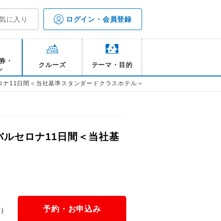
気に入り
ログイン・会員登録
券・
クルーズ
テーマ・目的
ル
ロナ11日間＜当社基準スタンダードクラスホテル＞
バルセロナ11日間＜当社基
予約・お申込み
金）