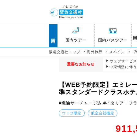
国内
国内ツアー
国内バスツアー
>
>
>
【
阪急交通社トップ
海外旅行
スペイン
ウェブサービス休
重要なお知らせ
中東情勢に伴う
【WEB予約限定】エミレ
準スタンダードクラスホテ
#燃油サーチャージ込 #イタリア・フラ
ウェブ限定
航空会社指定
911