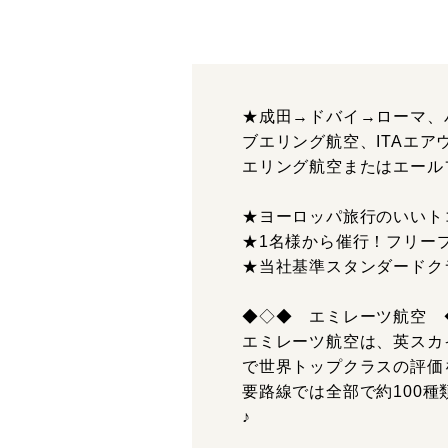
★成田→ドバイ→ローマ、
ブエリング航空、ITAエ
エリング航空またはエール
★ヨーロッパ旅行のいいト
★1名様から催行！フリー
★当社基準スタンダードク
◆◇◆ エミレーツ航空 
エミレーツ航空は、英スカイ
で世界トップクラスの評価
要路線では全部で約100
♪