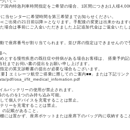
について～
ア国内特急列車時間指定をご希望の場合、1区間につきお1人様4,0
）
でに当センターに希望時間を第三希望までお知らせください。
≪ご出発の21日前以降≫となります。手配後の変更は出来かねます
った場合は事前にご入金いただきました上記追加代金はご返金いたし
自動で座席番号が割り当てられます。並び席の指定はできませんので
様へ
めとする慢性疾患の既往症や持病がある場合お客様は、 搭乗予約
当社までお伺い書の提出をお願い申し上げます。
空指定の英文診断書の提出が必要な場合もございます。
重要】エミレーツ航空ご搭乗に際してのご案内■■」または下記リン
ata/pdf/osa_i/fit_medical_infomation.pdf
のモバイルバッテリーの使用が禁止されます。
満のものを1つのみ持ち込み可能。
用して個人デバイスを充電することは禁止。
ッテリーを充電することは禁止。
）の記載があること。
納棚には置かず、座席ポケットまたは座席下のバッグ内に収納するこ