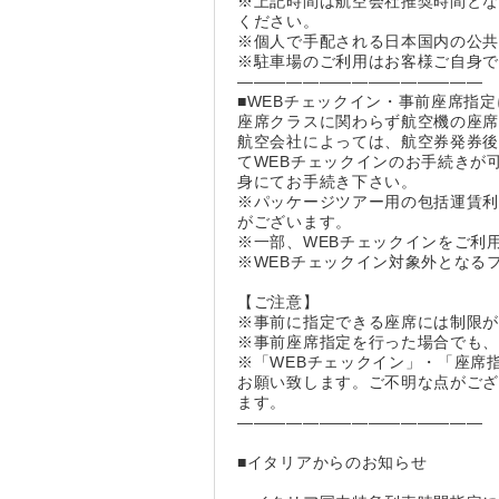
※上記時間は航空会社推奨時間とな
ください。
※個人で手配される日本国内の公
※駐車場のご利用はお客様ご自身
―――――――――――――――
■WEBチェックイン・事前座席指
座席クラスに関わらず航空機の座
航空会社によっては、航空券発券後
てWEBチェックインのお手続きが
身にてお手続き下さい。
※パッケージツアー用の包括運賃
がございます。
※一部、WEBチェックインをご利
※WEBチェックイン対象外となる
【ご注意】
※事前に指定できる座席には制限
※事前座席指定を行った場合でも
※「WEBチェックイン」・「座席
お願い致します。ご不明な点がご
ます。
―――――――――――――――
■イタリアからのお知らせ