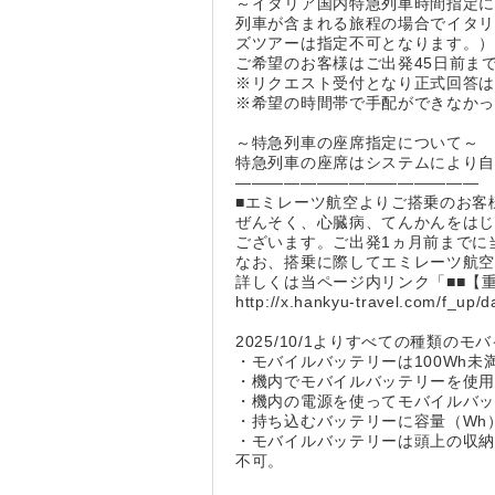
～イタリア国内特急列車時間指定
列車が含まれる旅程の場合でイタリ
ズツアーは指定不可となります。
ご希望のお客様はご出発45日前ま
※リクエスト受付となり正式回答は
※希望の時間帯で手配ができなか
～特急列車の座席指定について～
特急列車の座席はシステムにより
―――――――――――――――
■エミレーツ航空よりご搭乗のお客
ぜんそく、心臓病、てんかんをはじ
ございます。ご出発1ヵ月前までに
なお、搭乗に際してエミレーツ航
詳しくは当ページ内リンク「■■【
http://x.hankyu-travel.com/f_up/d
2025/10/1よりすべての種類
・モバイルバッテリーは100Wh未
・機内でモバイルバッテリーを使
・機内の電源を使ってモバイルバ
・持ち込むバッテリーに容量（Wh
・モバイルバッテリーは頭上の収
不可。