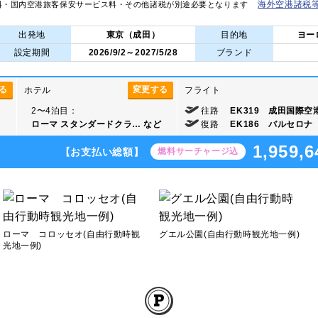
海外空港諸税
料・国内空港旅客保安サービス料・その他諸税が別途必要となります
出発地
東京（成田）
目的地
ヨー
設定期間
2026/9/2～2027/5/28
ブランド
る
変更する
ホテル
フライト
2〜4泊目：
往路
EK319 成田国際空港
ローマ スタンダードクラ…
など
復路
EK186 バルセロナ 1
1,959,6
【お支払い総額】
燃料サーチャージ込
ローマ コロッセオ(自由行動時観
グエル公園(自由行動時観光地一例)
光地一例)