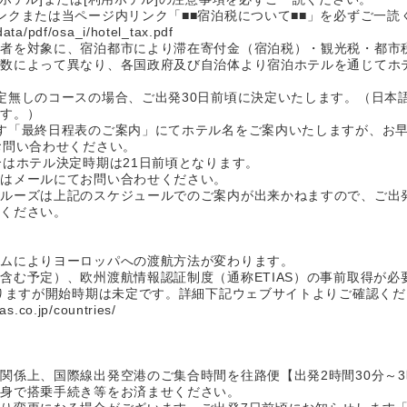
ンクまたは当ページ内リンク「■■宿泊税について■■」を必ずご一読
data/pdf/osa_i/hotel_tax.pdf
行者を対象に、宿泊都市により滞在寄付金（宿泊税）・観光税・都市
星数によって異なり、各国政府及び自治体より宿泊ホテルを通じてホ
定無しのコースの場合、ご出発30日前頃に決定いたします。（日本
ます。）
す「最終日程表のご案内」にてホテル名をご案内いたしますが、お
お問い合わせください。
合はホテル決定時期は21日前頃となります。
方はメールにてお問い合わせください。
ルーズは上記のスケジュールでのご案内が出来かねますので、ご出
認ください。
ラムによりヨーロッパへの渡航方法が変わります。
含む予定）、欧州渡航情報認証制度（通称ETIAS）の事前取得が必
おりますが開始時期は未定です。詳細下記ウェブサイトよりご確認く
co.jp/countries/
関係上、国際線出発空港のご集合時間を往路便【出発2時間30分～
自身で搭乗手続き等をお済ませください。