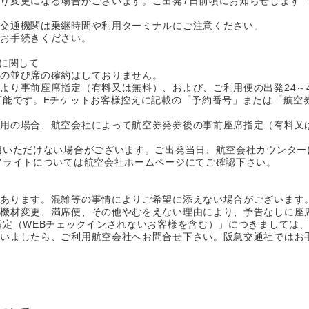
り変更になる場合がございます。ご出発7日前頃にお知らせします
共交通機関は乗継時間や利用ターミナルにご注意ください。
でお手続きください。
定に関して
席の並び席の確約はしておりません。
より事前座席指定（有料又は無料）、および、ご利用便の出発24～
可能です。Eチケットお客様控えに記載の「予約番号」または「航空
利用の場合、航空会社によって航空券発券後の事前座席指定（有料又
用いただけない場合がございます。ご出発当日、航空会社カウンター
フライトについては航空会社ホームページにてご確認下さい。
があります。混雑等の事情によりご希望に添えない場合がございます
、機材変更、満席便、その他やむをえない理由により、予告なしに座
指定（WEBチェックインされないお客様を含む）」につきましては
ざいましたら、ご利用航空会社へお問合せ下さい。阪急交通社ではお