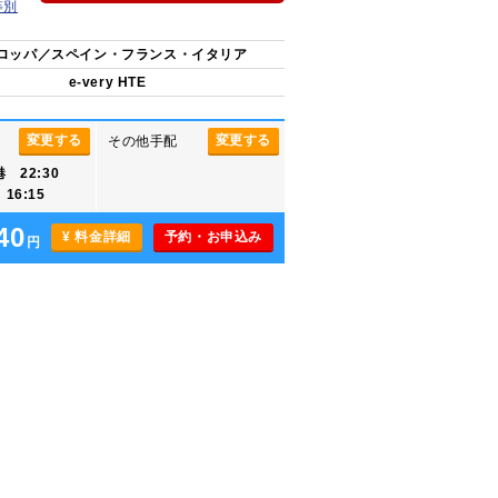
等別
ロッパ／スペイン・フランス・イタリア
e-very HTE
変更する
変更する
その他手配
 22:30
6:15
40
¥ 料金詳細
予約・お申込み
円