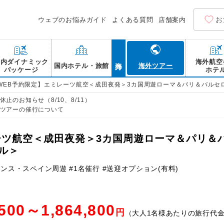
お
ウェブのお悩みガイド
よくある質問
店舗案内
海外
国内ダイナミック
海外航空
国内ホテル・旅館
海外ツアー
パッケージ
ホテ
WEB予約限定】エミレーツ航空＜成田夜発＞3カ国周遊ローマ＆パリ＆バルセ
止のお知らせ（8/10、8/11）
ツアーの催行について
ーツ航空＜成田夜発＞3カ国周遊ローマ＆パリ＆
ル＞
ンス・スペイン周遊 #1名催行 #送迎オプション(有料)
,500～1,864,800
円
（大人1名様あたりの旅行代