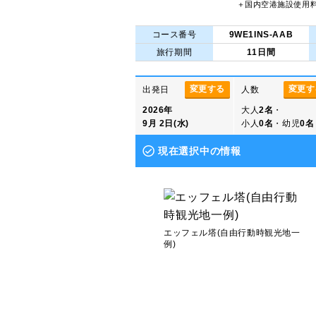
＋国内空港施設使用
コース番号
9WE1INS-AAB
旅行期間
11日間
変更する
変更す
出発日
人数
2026年
大人
2名
・
9月 2日(水)
小人
0名
・幼児
0名
現在選択中の情報
エッフェル塔(自由行動時観光地一
例)