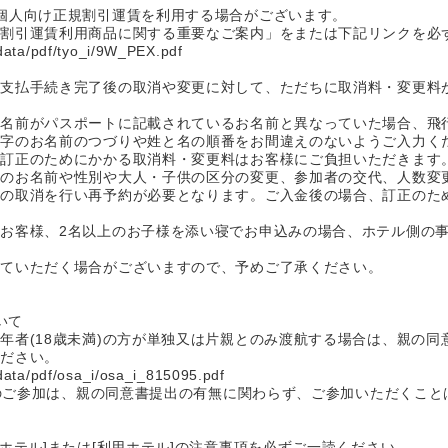
個人向け正規割引運賃を利用する場合がございます。
規割引運賃利用商品に関する重要なご案内」をまたは下記リンクを必
/data/pdf/tyo_i/9W_PEX.pdf
お支払手続き完了後の取消や変更に対して、ただちに取消料・変更料
お名前がパスポートに記載されているお名前と異なっていた場合、飛
マ字のお名前のつづりや姓と名の順番をお間違えのないようご入力く
、訂正のためにかかる取消料・変更料はお客様にご負担いただきます
等のお名前や性別や大人・子供の区分の変更、参加者の交代、人数変
体の取消を行い再予約が必要となります。ご入金後の場合、訂正のた
お客様、2名以上のお子様を添い寝でお申込みの場合、ホテル側の
せていただく場合がございますので、予めご了承ください。
いて
年者(18歳未満)の方が単独又は片親とのみ渡航する場合は、親の
ください。
/data/pdf/osa_i/osa_i_815095.pdf
みでのご参加は、親の同意書提出の有無に関わらず、ご参加いただくこ
ホテル]または[利用ホテル]の注意事項を必ずご一読ください。