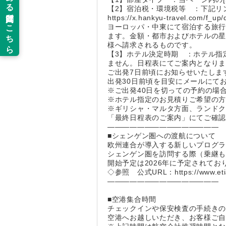
【2】宿泊税・環境税等 ：下記リ
https://x.hankyu-travel.com/f_up/
ヨーロッパ・中東にて宿泊する旅
ます。金額・都市およびホテルの
様へ請求されるものです。
【3】ホテル決定時期 ：ホテル指
ません。日程表にてご案内となり
ご出発7日前頃にお知らせいたしま
出発30日前頃を目安にメールにて
※ご出発40日を切っての予約の場
※ホテル指定のお見積りご希望の
※ギリシャ・マルタ方面、ランドク
「最終日程表のご案内」にてご確
―――――――――――――――
■シェンゲン圏への渡航について
欧州連合が導入する新しいプログ
シェンゲン圏を訪問する際（乗継も
開始予定は2026年に予定されて
◇参照 公式URL：https://www.etias.
―――――――――――――――
■空港集合時間
チェックインや保安検査の手続きの
空港へお越しいただき、お客様ご