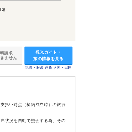
周遊
観光ガイド・
料請求
きません
旅の情報を見る
気温・服装
通貨
入国・出国
お支払い時点（契約成立時）の旅行
空席状況を自動で照会する為、その