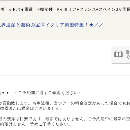
着 #ドバイ乗継 #朝食付 #イタリア+フランス+スペイン3か国
世界遺産と芸術の宝庫イタリア周遊特集！★／／
資
で
項▼▼ ～ご予約前に必ずご確認ください～
が変動致します。お申込後、当ツアーの料金改定があった場合でも
加徴収または返金はございません。
載の残席は目安であり、最新ではありません。ご予約途中に最新の
予約頂けません。予めご了承ください。