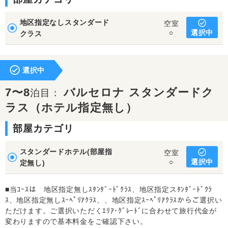
地区指定なしスタンダード
空室
選択中
○
クラス
選択中
7〜8
バルセロナ スタンダードク
泊目：
ラス（ホテル指定無し）
部屋カテゴリ
スタンダードホテル(部屋指
空室
選択中
○
定無し)
■当ｺｰｽは 地区指定無しｽﾀﾝﾀﾞｰﾄﾞｸﾗｽ、地区指定スﾀﾝﾀﾞｰﾄﾞｸﾗ
ｽ、地区指定無しｽｰﾍﾟﾘｱｸﾗｽ、、地区指定ｽｰﾍﾟﾘｱｸﾗｽからご選択い
ただけます。ご選択いただくｴﾘｱ･ｸﾞﾚｰﾄﾞに合わせて旅行代金が
変わりますので基本料金をご確認下さい。