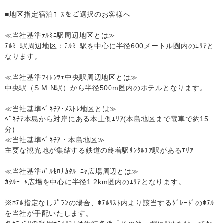
■地区指定宿泊ｺｰｽをご選択のお客様へ
≪当社基準ﾃﾙﾐﾆ駅周辺地区とは≫
ﾃﾙﾐﾆ駅周辺地区：ﾃﾙﾐﾆ駅を中心に半径600メートル圏内のｴﾘｱと
なります。
≪当社基準ﾌｨﾚﾝﾂｪ中央駅周辺地区とは≫
中央駅（S.M.N駅）から半径500m圏内のホテルとなります。
≪当社基準ﾍﾞﾈﾁｱ･ﾒｽﾄﾚ地区とは≫
ﾍﾞﾈﾁｱ本島から対岸にある本土側ｴﾘｱ(本島地区まで電車で約15
分)
≪当社基準ﾍﾞﾈﾁｱ・本島地区≫
主要な観光地が集結する鉄道の終着駅ｻﾝﾀﾙﾁｱ駅があるｴﾘｱ
≪当社基準ﾊﾞﾙｾﾛﾅｶﾀﾙｰﾆｬ広場周辺とは≫
ｶﾀﾙｰﾆｬ広場を中心に半径1.2km圏内のｴﾘｱとなります。
※ﾎﾃﾙ指定なしﾌﾟﾗﾝの場合、ﾎﾃﾙﾘｽﾄ内より該当するｸﾞﾚｰﾄﾞのﾎﾃﾙ
を当社が手配いたします。