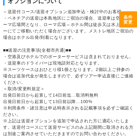
オプションについて
～送迎付コース/送迎オプション追加申込・検討中のお客様～
条件
・ベネチアの送迎は本島地区にご宿泊の場合、送迎車は空港⇔ロ
変更
ーマ広場間となり、ローマ広場⇔ホテル間は徒歩又は水上タクシ
ーにてご移動いただく場合がございます。メストレ地区ご宿泊の
場合はホテル出発/到着になります。
■■送迎の注意事項(全都市共通)■■
・空港及びホテルでのポーターサービスは含まれておりません。
・送迎車のドライバーは現地語対応となります。
※スーツケースはおひとり様1個となります。2個以上ご持参の
場合は追加代金が発生しますので、必ずツアー申込直後にご連絡
ください。
＜取消/変更料規定＞
出発日前日から起算して14日前迄…取消料無料
出発日前日から起算して13日前以降…100%
※利用条件・諸注意は申込時表示される記載事項を必ずご確認く
ださい。
※上記は送迎オプションを追加で申込された方に適応いたしま
す。送迎付コースにて送迎サービスのみ上記期間に取消される方
は別途ご案内させていただきますのでお問い合わせください。