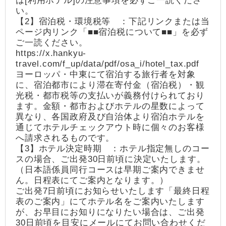
は[利用ホテル]の注意事項を必ずご一読くださ
い。
【2】宿泊税・環境税等 ：下記リンクまたは当
ページ内リンク「■■宿泊税について■■」を必ず
ご一読ください。
https://x.hankyu-
travel.com/f_up/data/pdf/osa_i/hotel_tax.pdf
ヨーロッパ・中東にて宿泊する旅行者を対象
に、宿泊都市により滞在寄付金（宿泊税）・観
光税・都市税等の支払いが義務付けられており
ます。金額・都市およびホテルの星数によって
異なり、各国政府及び自治体より宿泊ホテルを
通じてホテルチェックアウト時に個々のお客様
へ請求されるものです。
【3】ホテル決定時期 ：ホテル指定無しのコー
スの場合、ご出発30日前頃に決定いたします。
（日本語係員同行コースは早期ご案内できませ
ん。日程表にてご案内となります。）
ご出発7日前頃にお知らせいたします「最終日程
表のご案内」にてホテル名をご案内いたします
が、お早目にお知りになりたい場合は、ご出発
30日前頃を目安にメールにてお問い合わせくだ