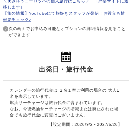
＼★みゅうヨーロッパの個人旅行はこちら／ （外部サイトに遷
移します）
【旅の情報】YouTubeにて旅好きスタッフが発信！お役立ち情
報要チェック♪
次の画面でお申込み可能なオプションの詳細情報を見ること
ができます
出発日・旅行代金
カレンダーの旅行代金は
２名１室
ご利用の場合の 大人1
名を表示しています。
燃油サーチャージは旅行代金に含まれています。
なお、今後燃油サーチャージの増減または廃止された場
合でも旅行代金に変更はございません。
【設定期間：2026/9/2～2027/5/26】