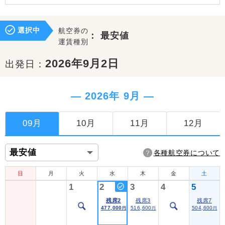
選択中
航空券の
：
最安値
運賃種別
2026年9月2日
出発日：
― 2026年 9月 ―
09月
10月
11月
12月
各種航空券について
日
月
火
水
木
金
土
1
2
3
4
5
残席2
残席3
残席7
477,000
516,600
504,600
円
円
円