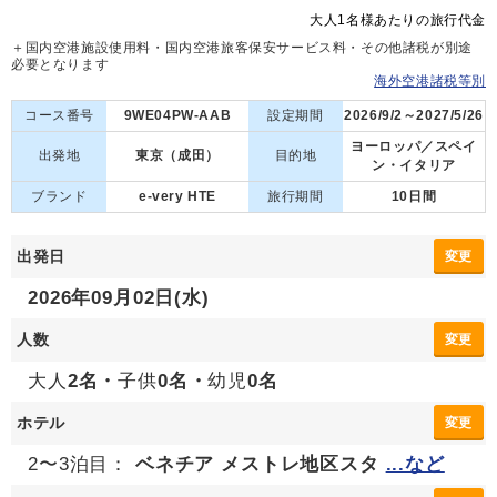
大人1名様あたりの旅行代金
＋国内空港施設使用料・国内空港旅客保安サービス料・その他諸税が別途
必要となります
海外空港諸税等別
コース番号
9WE04PW-AAB
設定期間
2026/9/2～2027/5/26
ヨーロッパ／スペイ
出発地
東京（成田）
目的地
ン・イタリア
ブランド
e-very HTE
旅行期間
10日間
出発日
変更
2026年09月02日(水)
人数
変更
大人
2名・
子供
0名・
幼児
0名
ホテル
変更
2〜3泊目：
ベネチア メストレ地区スタ
...など