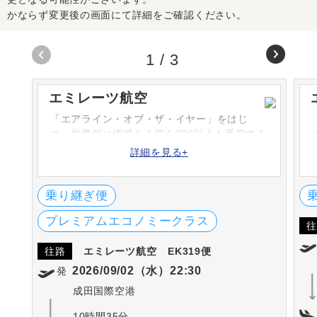
かならず変更後の画面にて詳細をご確認ください。
1
/
3
エミレーツ航空
「エアライン・オブ・ザ・イヤー」をはじ
め、世界的に権威ある賞を300以上も受賞する
エミレーツ航空。1985年に設立し、アラブ首
詳細を見る+
長国連邦のドバイを本拠地としています。ア
ジア・アフリカ・ヨーロッパ・北米・中南米
など世界各国へ就航をしています。
乗り継ぎ便
プレミアムエコノミークラス
往
往路
エミレーツ航空
EK319便
2026/09/02（水）22:30
発
成田国際空港
10時間35分