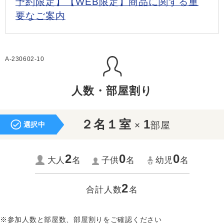
予約限定】【WEB限定】商品に関する重
要なご案内
A-230602-10
人数・部屋割り
２名１室
1
×
部屋
選択中
2
0
0
大人
名
子供
名
幼児
名
2
合計人数
名
※参加人数と部屋数、部屋割りをご確認ください