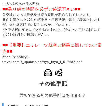
※大人1名あたりの差額
■■乗り継ぎ時間を必ずご確認下さい■■
各空港によって最低乗り継ぎ時間が定められております。
条件を満たしたﾌﾗｲﾄが搭乗日・空席状況に応じて表示されます
が、乗り継ぎ時間の長さに幅がございます。
ﾂｱｰ申込後の変更はできかねますので、[予約・お申込み]前に必
ずﾌﾗｲﾄ詳細をご確認ください。
■■【重要】エミレーツ航空ご搭乗に際してのご案
内■■
https://x.hankyu-
travel.com/f_up/data/pdf/tyo_i/tyo_i_517687.pdf
その他手配
選択できるその他手配はありません