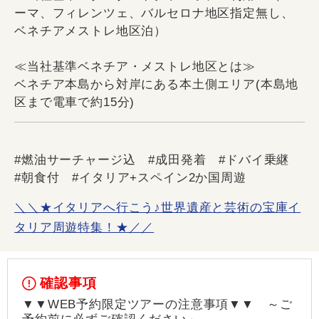
ーマ、フィレンツェ、バルセロナ地区指定無し、
ベネチアメストレ地区泊）
≪当社基準ベネチア・メストレ地区とは≫
ベネチア本島から対岸にある本土側エリア(本島地
区まで電車で約15分)
#燃油サーチャージ込 #成田発着 #ドバイ乗継
#朝食付 #イタリア+スペイン2か国周遊
＼＼★イタリアへ行こう♪世界遺産と芸術の宝庫イ
タリア周遊特集！★／／
確認事項
▼▼WEB予約限定ツアーの注意事項▼▼ ～ご