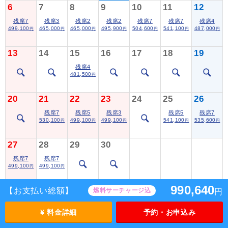
6
7
8
9
10
11
12
残席7
残席3
残席2
残席2
残席7
残席7
残席4
499,100
465,000
465,000
495,900
504,600
541,100
487,000
円
円
円
円
円
円
円
13
14
15
16
17
18
19
残席4
481,500
円
20
21
22
23
24
25
26
残席7
残席5
残席3
残席5
残席7
530,100
499,100
499,100
541,100
535,600
円
円
円
円
円
27
28
29
30
残席7
残席7
499,100
499,100
円
円
990,640
【お支払い総額】
燃料サーチャージ込
円
空席情報は随時変動しますので目安としてご参照くださ
¥ 料金詳細
予約・お申込み
い。ご予約完了までに満席となる場合がありますので予め
ご了承ください。