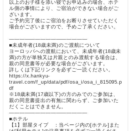
以上のお子様を添い寝でお申込みの場合、ホテ
ル側の事情により、ご宿泊ができない場合がご
ざいます。
ご予約完了後にご宿泊をお断りさせていただく
場合がございますので、予めご了承ください。
―――――――――――――――
■未成年者(18歳未満)のご渡航について
ヨーロッパへの渡航において、未成年者(18歳未
満)の方が単独又は片親とのみ渡航する場合は、
親の同意書等が必要な場合がございます。
詳しくは下記リンクを必ずご一読ください。
https://x.hankyu-
travel.com/f_up/data/pdf/osa_i/osa_i_815095.p
df
※18歳未満(17歳以下)の方のみでのご参加は、
親の同意書提出の有無に関わらず、ご参加いた
だくことはできません。
―――――――――――――――
■ホテル
【1】部屋タイプ ：当ページ内の[ホテル]また