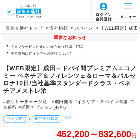
ログイン
メニュー
会員登録
>
>
>
阪急交通社トップ
海外旅行
スペイン
【WEB限定】成田
重要なお知らせ
ウェブサービス休止のお知らせ（8/10、8/11）
中東情勢に伴うツアーの催行について
【WEB限定】成田⇔ドバイ間プレミアムエコノ
ミー ベネチア＆フィレンツェ＆ローマ＆バルセ
ロナ10日/当社基準スタンダードクラス・ベネ
チアメストレ泊
#燃油サーチャージ込 #成田発着 #イタリア・スペイン周遊 #1
名催行 #送迎オプション(有料)
ウェブ限定
航空会社指定
452,200～832,600
円