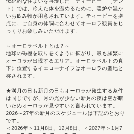
伝統的な住まいを再現した「ティーピー」（テン
ト）では、冷えた体を温めるために、暖炉や温か
いお飲み物が用意されています。ティーピーを拠
点に、ご自身の体調に合わせてオーロラ観賞をじ
っくりお楽しみいただけます。
～オーロラベルトとは？～
地球の磁極を取り巻くように拡がり、最も頻繁に
オーロラが出現するエリア。オーロラベルトの真
下に位置するイエローナイフはオーロラの聖地と
称されます。
★満月の日も新月の日もオーロラが発生する条件
は同じですが、月の光が少ない新月の夜は空が暗
いためオーロラが見やすいと言われています。
2026～27年の新月のスケジュールは下記のとおり
です。
＜2026年＞11月8日、12月8日、＜2027年＞1月7