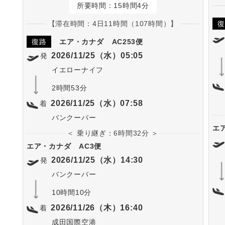
所要時間：15時間4分
【滞在時間：4日11時間（107時間）】
復
復路
エア・カナダ
AC253便
2026/11/25（水）05:05
発
イエローナイフ
2時間53分
2026/11/25（水）07:58
着
バンクーバー
エ
＜ 乗り継ぎ：6時間32分 ＞
エア・カナダ
AC3便
2026/11/25（水）14:30
発
バンクーバー
10時間10分
2026/11/26（木）16:40
着
成田国際空港