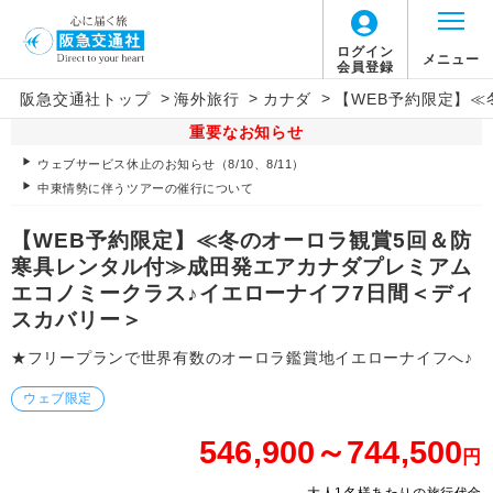
ログイン
メニュー
会員登録
>
>
>
阪急交通社トップ
海外旅行
カナダ
【WEB予約限定】
重要なお知らせ
ウェブサービス休止のお知らせ（8/10、8/11）
中東情勢に伴うツアーの催行について
【WEB予約限定】≪冬のオーロラ観賞5回＆防
寒具レンタル付≫成田発エアカナダプレミアム
エコノミークラス♪イエローナイフ7日間＜ディ
スカバリー＞
★フリープランで世界有数のオーロラ鑑賞地イエローナイフへ♪
ウェブ限定
546,900～744,500
円
大人1名様あたりの旅行代金