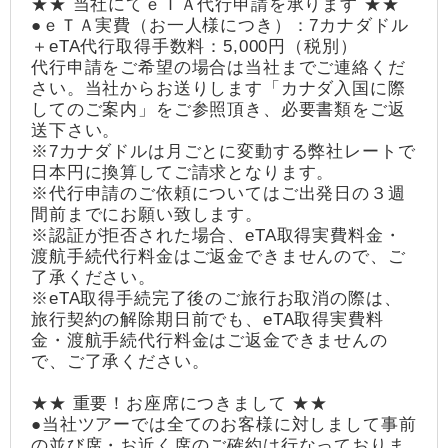
★★ 当社にてｅＴＡ代行申請を承ります ★★
●ｅＴＡ実費（お一人様につき）：7カナダドル
＋eTA代行取得手数料：5,000円（税別）
代行申請をご希望の場合は当社までご連絡くだ
さい。当社からお送りします「カナダ入国に際
してのご案内」をご参照頂き、必要書類をご返
送下さい。
※7カナダドルは月ごとに変動する弊社レートで
日本円に換算してご請求となります。
※代行申請のご依頼についてはご出発日の３週
間前までにお願い致します。
※認証が拒否された場合、eTA取得実費料金・
渡航手続代行料金はご返金できませんので、ご
了承ください。
※eTA取得手続完了後のご旅行お取消の際は、
旅行契約の解除期日前でも、eTA取得実費料
金・渡航手続代行料金はご返金できませんの
で、ご了承ください。
★★ 重要！お座席につきまして ★★
●当社ツアーでは全てのお客様に対しまして事前
の並び席・お近く席のご確約は行なっておりま