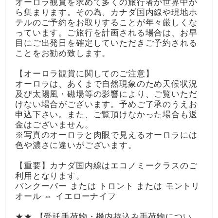
オーロラ観賞を求めて多くの旅行者が世界中か
ら集まります。その為、カナダ国内線や現地ホ
テルのご予約をお取りすることが年々厳しくな
っています。ご旅行を計画される場合は、お早
目にご出発日を確定していただきご予約される
ことをお勧め致します。
【オーロラ観賞に関してのご注意】
オーロラは、あくまで自然現象のため天候状況
及び太陽風・磁場等の影響により、ご覧いただ
けない場合がございます。予めご了承のうえお
申込下さい。また、ご覧頂けなかった場合も返
金はございません。
※写真のオーロラと肉眼で見えるオーロラには
色や濃さに違いがございます。
【重要】カナダ国内線はエコノミークラスのご
利用となります。
バンクーバー または トロント または モントリ
オール ⇔ イエローナイフ
★★ 【受託手荷物・機内持込み手荷物につい