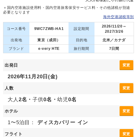
＋国内空港施設使用料・国内空港旅客保安サービス料・その他諸税が別途
必要となります
海外空港諸税等別
2026/11/20～
コース番号
9WC7ZWB-HA1
設定期間
2027/3/26
出発地
東京（成田）
目的地
北米／カナダ
ブランド
e-very HTE
旅行期間
7日間
出発日
変更
2026年11月20日(金)
人数
変更
大人
2名・
子供
0名・
幼児
0名
ホテル
変更
1〜5泊目：
ディスカバリー イン
フライト
変更