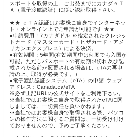
スポートを取得の上、ご出発までにカナダｅＴ
Ａ（電子渡航認証）に従い認証取得下さい。
★★ ｅＴＡ認証はお客様ご自身でインターネッ
ト・オンライン上でご申請が可能です ★★
●申請費用：7カナダドル ※指定されたクレジッ
トカード（マスターカード・ビザカード・アメ
リカンエクスプレス）による決済。
●有効期間：5年間(有効期間中は何度でも入国が
可能。ただしパスポートの有効期限切れ及び記
載された名前が変更される場合は、eTAの再申
請の上、取得が必要です。）
●電子渡航認証システム（eTA）の申請 ウェブ
アドレス：Canada.ca/eTA
※必ず上記URLの公式サイトをご利用下さい。
※当社ではお客様ご自身で取得されたeTAに関
しましては、一切責任を負いかねます。
※当社ではお客様自身で取得される際、パソコ
ンの操作方法に関するご質問は、一切受け付け
ておりませんので、予めご了承ください。