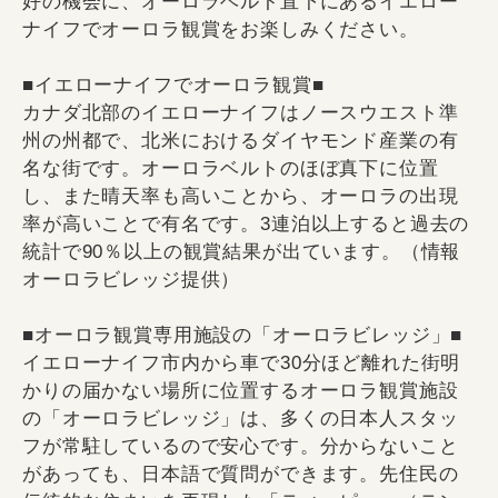
好の機会に、オーロラベルト直下にあるイエロー
ナイフでオーロラ観賞をお楽しみください。
■イエローナイフでオーロラ観賞■
カナダ北部のイエローナイフはノースウエスト準
州の州都で、北米におけるダイヤモンド産業の有
名な街です。オーロラベルトのほぼ真下に位置
し、また晴天率も高いことから、オーロラの出現
率が高いことで有名です。3連泊以上すると過去の
統計で90％以上の観賞結果が出ています。（情報
オーロラビレッジ提供）
■オーロラ観賞専用施設の「オーロラビレッジ」■
イエローナイフ市内から車で30分ほど離れた街明
かりの届かない場所に位置するオーロラ観賞施設
の「オーロラビレッジ」は、多くの日本人スタッ
フが常駐しているので安心です。分からないこと
があっても、日本語で質問ができます。先住民の