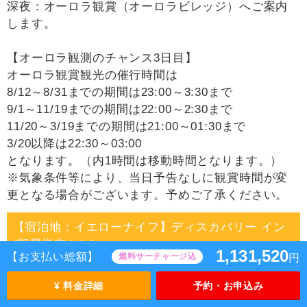
深夜：オーロラ観賞（オーロラビレッジ）へご案内
します。
【オーロラ観測のチャンス3日目】
オーロラ観賞観光の催行時間は
8/12～8/31までの期間は23:00～3:30まで
9/1～11/19までの期間は22:00～2:30まで
11/20～3/19までの期間は21:00～01:30まで
3/20以降は22:30～03:00
となります。（内1時間は移動時間となります。）
※気象条件等により、当日予告なしに観賞時間が変
更となる場合がございます。予めご了承ください。
【宿泊地：イエローナイフ】ディスカバリー イン
(部屋指定なし)
1,131,520
【お支払い総額】
燃料サーチャージ込
円
4日目
¥ 料金詳細
予約・お申込み