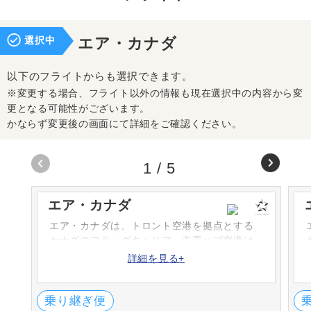
選択中
エア・カナダ
以下のフライトからも選択できます。
※変更する場合、フライト以外の情報も現在選択中の内容から変
更となる可能性がございます。
かならず変更後の画面にて詳細をご確認ください。
1
/
5
エア・カナダ
エア・カナダは、トロント空港を拠点とする
カナダのフラッグキャリア。主要ハブ空港は
トロントピアソン空港、バンクーバー空港は
詳細を見る+
太平洋のハブ空港です。ANAとコードシェア
便を運航しています。
乗り継ぎ便