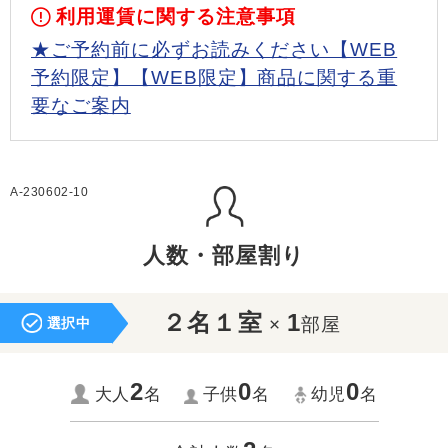
利用運賃に関する注意事項
★ご予約前に必ずお読みください【WEB
予約限定】【WEB限定】商品に関する重
要なご案内
A-230602-10
人数・部屋割り
２名１室
1
×
部屋
選択中
2
0
0
大人
名
子供
名
幼児
名