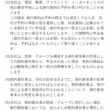
(2)
当社は、電話、郵便、ファクシミリ、インターネットその
他の通信手段による旅行契約の予約を受け付けることがあ
ります。
この場合､旅行契約は予約の時点では成立しておらず、当
社が予約の承諾の旨を通知した後、当該通知に記載されて
いる期日までに申込金（旅行代金の一部または全額）を受
領したときに成立するものとします。この期間内に申込金
（旅行代金の一部または全額）をお支払いいただけない場
合は、予約はなかったものとして取り扱うことがありま
す。
(3)
当社は、団体・グループを構成する旅行参加者の代表とし
ての契約責任者から、申込みがあった場合、契約の締結お
よび解除等に関する一切の代理権を有しているものとみな
します。
(4)
契約責任者は、当社が定める日までに、旅行参加者の名簿
を当社に提出しなければなりません。契約責任者は、第27
項による第三者提供が行なわれることについて、旅行参加
者本人の同意を得るものとします。
(5)
当社は、契約責任者が団体・グループに同行しない場合、
旅行開始後においては、あらかじめ契約責任者が選任した