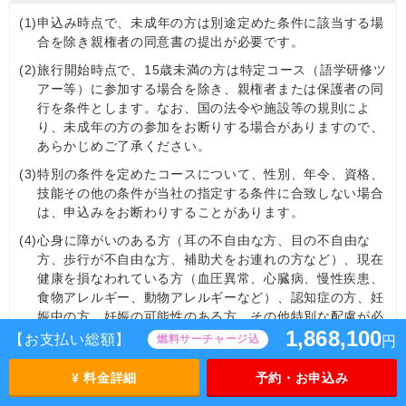
(1)
申込み時点で、未成年の方は別途定めた条件に該当する場
合を除き親権者の同意書の提出が必要です。
(2)
旅行開始時点で、15歳未満の方は特定コース（語学研修ツ
アー等）に参加する場合を除き、親権者または保護者の同
行を条件とします。なお、国の法令や施設等の規則によ
り、未成年の方の参加をお断りする場合がありますので、
あらかじめご了承ください。
(3)
特別の条件を定めたコースについて、性別、年令、資格、
技能その他の条件が当社の指定する条件に合致しない場合
は、申込みをお断わりすることがあります。
(4)
心身に障がいのある方（耳の不自由な方、目の不自由な
方、歩行が不自由な方、補助犬をお連れの方など）、現在
健康を損なわれている方（血圧異常、心臓病、慢性疾患、
食物アレルギー、動物アレルギーなど）、認知症の⽅、妊
娠中の方、妊娠の可能性のある方、その他特別な配慮が必
1,868,100
要とされる方は、その旨を旅行契約の申込み時にお申し出
【お支払い総額】
燃料サーチャージ込
円
ください。当社は可能かつ合理的な範囲内でこれに応じま
す。お客様の状況および旅行中に必要とされる措置につい
¥ 料金詳細
予約・お申込み
ては、あらためて当社よりお伺いします。（旅行契約の成