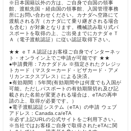
※日本国籍以外の方は、ご自身で自国の領事
館、渡航先国・経由国の領事館、入国管理事務
所にお問い合わせください。カナダへ空路にて
渡航される方（カナダにて乗り継ぎされる場合
も含む）が対象となります。機械読み取り式パ
スポートを取得の上、ご出発までにカナダｅＴ
Ａ（電子渡航認証）に従い認証取得下さい。
★★ ｅＴＡ認証はお客様ご自身でインターネッ
ト・オンライン上でご申請が可能です ★★
●申請費用：7カナダドル ※指定されたクレジッ
トカード（マスターカード・ビザカード・アメ
リカンエクスプレス）による決済。
●有効期間：5年間(有効期間中は何度でも入国が
可能。ただしパスポートの有効期限切れ及び記
載された名前が変更される場合は、eTAの再申
請の上、取得が必要です。）
●電子渡航認証システム（eTA）の申請 ウェブ
アドレス：Canada.ca/eTA
※必ず上記URLの公式サイトをご利用下さい。
※当社ではお客様ご自身で取得されたeTAに関