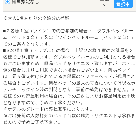
部屋指定なし
選択中
○
※大人1名あたりの全泊分の差額
■２名様１室（ツイン）でのご参加の場合：「ダブルベッドルー
ム（ベッド１台）」又は「ツインベッドルーム（ベッド２台）」
でのご案内となります。
■３名様１室（トリプル）の場合：上記２名様１室のお部屋を３
名様でご利用頂きます。ダブルベッドルームのご利用となる場合
もございますため、簡易ベッドをリクエスト致しますが、ホテル
側の都合によりご用意できない場合もございます。簡易ベッド
は、元々備え付けられているお部屋のソファーベッドが代用され
る場合もございます。簡易ベッドの搬入の可否については現地ホ
テルチェックイン時の判明となり、事前の確約はできません。３
名様でのお部屋利用の場合は、その広さによりお部屋利用は手狭
となりますので、予めご了承ください。
※ホテルのグレードは弊社基準によります。
※ご出発前の人数様分のベッド台数の確約・リクエストは承れま
せんので予めご了承下さい。