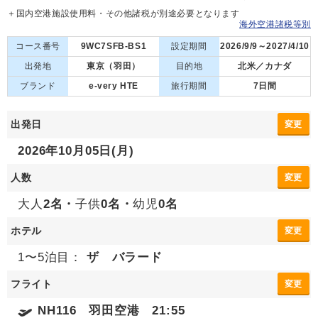
＋国内空港施設使用料・その他諸税が別途必要となります
海外空港諸税等別
コース番号
9WC7SFB-BS1
設定期間
2026/9/9～2027/4/10
出発地
東京（羽田）
目的地
北米／カナダ
ブランド
e-very HTE
旅行期間
7日間
出発日
変更
2026年10月05日(月)
人数
変更
大人
2名・
子供
0名・
幼児
0名
ホテル
変更
1〜5泊目：
ザ バラード
フライト
変更
NH116 羽田空港 21:55