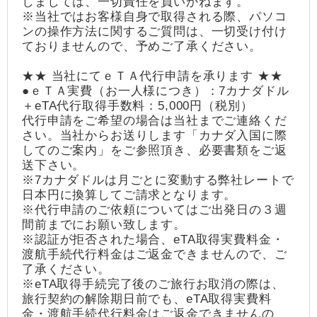
しましては、一切責任を負いかねます。
※当社ではお客様自身で取得される際、パソコ
ンの操作方法に関するご質問は、一切受け付け
ておりませんので、予めご了承ください。
★★ 当社にてｅＴＡ代行申請を承ります ★★
●ｅＴＡ実費（お一人様につき）：7カナダドル
＋eTA代行取得手数料：5,000円（税別）
代行申請をご希望の場合は当社までご連絡くだ
さい。当社からお送りします「カナダ入国に際
してのご案内」をご参照頂き、必要書類をご返
送下さい。
※7カナダドルは月ごとに変動する弊社レートで
日本円に換算してご請求となります。
※代行申請のご依頼についてはご出発日の３週
間前までにお願い致します。
※認証が拒否された場合、eTA取得実費料金・
渡航手続代行料金はご返金できませんので、ご
了承ください。
※eTA取得手続完了後のご旅行お取消の際は、
旅行契約の解除期日前でも、eTA取得実費料
金・渡航手続代行料金はご返金できませんの