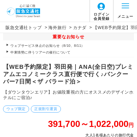
ログイン
メニュー
会員登録
>
>
>
阪急交通社トップ
海外旅行
カナダ
【WEB予約限定】羽
重要なお知らせ
ウェブサービス休止のお知らせ（8/10、8/11）
中東情勢に伴うツアーの催行について
【WEB予約限定】羽田発｜ANA(全日空)プレミ
アムエコノミークラス直行便で行く♪バンクー
バー7日間＜ザ バラード泊＞
【ダウンタウンエリア】お値段重視の方にオススメのデザインホ
テルにご宿泊♪
ウェブ限定
正規割引運賃
391,700～1,022,000
円
大人1名様あたりの旅行代金