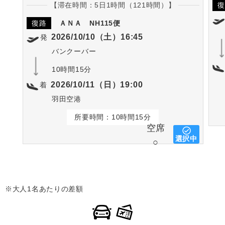
【滞在時間：5日1時間（121時間）】
復
復路
ＡＮＡ
NH115便
2026/10/10（土）16:45
発
バンクーバー
10時間15分
2026/10/11（日）19:00
着
羽田空港
所要時間：10時間15分
空席
選択中
○
※大人1名あたりの差額