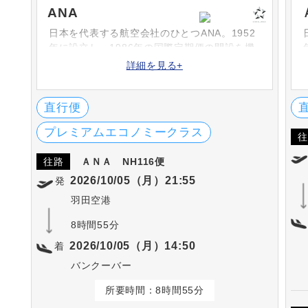
ANA
日本を代表する航空会社のひとつANA。1952
年に設立し、1986年の国際定期便の開設を機
に次々と路線を増やしています。シートや機
詳細を見る+
内食、機内サービスなどは高評です。英国の
SKYTRAX社における「ワールド・エアライ
ン・スター・レーディング」の5-STARに何度
直行便
も選出されています。
プレミアムエコノミークラス
往
往路
ＡＮＡ
NH116便
2026/10/05（月）21:55
発
羽田空港
8時間55分
2026/10/05（月）14:50
着
バンクーバー
所要時間：8時間55分