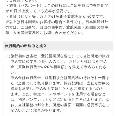
でご確認ください。
・旅券（パスポート）：この旅行にはご出発時点で有効期間
が10日以上残っている旅券が必要です。
・査証（ビザ）等：カナダeTA(電子渡航認証)が必要です。
※以上は日本国籍のお客様の場合の条件です。日本国籍以外
の方は、ご自身で、自国の領事館、渡航先国・経由国の領事
館、入国管理事務所にお問い合わせください。
旅行契約の申込みと成立
(1)
旅行契約は当社（受託営業所を含む）にて当社所定の旅行
申込書に必要事項を記入のうえ、 おひとり様につき申込
金（原則旅行代金の20％相当額）を添えて申込みくださ
い。
申込金は旅行代金、取消料または違約料のそれぞれ一部ま
たは全部として取り扱います。旅行契約は、当社が契約の
締結を承諾し､申込金を受領したときに成立するものとし
ます。また、特定コースやポイントを使用する場合など
は、別途パンフレットなどに定めるところによります。な
お、当社業務の都合上、所定の書面・画面に必要事項をご
記入いただく場合があります。