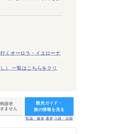
≫
で行くオーロラ・イエローナ
し） 一覧はこちらをクリ
観光ガイド・
料請求
きません
旅の情報を見る
気温・服装
通貨
入国・出国