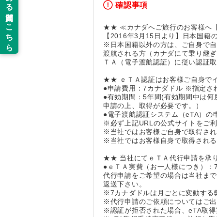
確認事項
★★ ≪カナダへご旅行のお客様へ【
【2016年3月15日より】日本国
※日本国籍以外の方は、ご自身で
渡航される方（カナダにて乗り継
ＴＡ（電子渡航認証）に従い認証
★★ ｅＴＡ認証はお客様ご自身で
●申請費用：7カナダドル ※指定
●有効期間：5年間(有効期間中は
申請の上、取得が必要です。）
●電子渡航認証システム（eTA）の申請
※必ず上記URLの公式サイトをご
※当社ではお客様ご自身で取得され
※当社ではお客様自身で取得され
★★ 当社にてｅＴＡ代行申請を承り
●ｅＴＡ実費（お一人様につき）：7
代行申請をご希望の場合は当社ま
返送下さい。
※7カナダドルは月ごとに変動する
※代行申請のご依頼についてはご
※認証が拒否された場合、eTA取