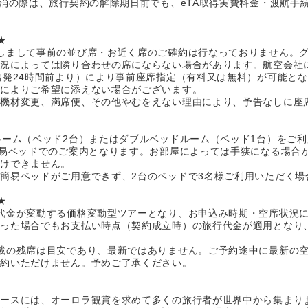
取消の際は、旅行契約の解除期日前でも、eTA取得実費料金・渡航手
★
しまして事前の並び席・お近く席のご確約は行なっておりません。
状況によっては隣り合わせの席にならない場合があります。航空会社
出発24時間前より）により事前座席指定（有料又は無料）が可能と
情によりご希望に添えない場合がございます。
、機材変更、満席便、その他やむをえない理由により、予告なしに座
ルーム（ベッド2台）またはダブルベッドルーム（ベッド1台）をご
簡易ベッドでのご案内となります。お部屋によっては手狭になる場合
受けできません。
簡易ベッドがご用意できず、2台のベッドで3名様ご利用いただく場
★
代金が変動する価格変動型ツアーとなり、お申込み時期・空席状況
あった場合でもお支払い時点（契約成立時）の旅行代金が適用となり
載の残席は目安であり、最新ではありません。ご予約途中に最新の
予約いただけません。予めご了承ください。
ホースには、オーロラ観賞を求めて多くの旅行者が世界中から集まり