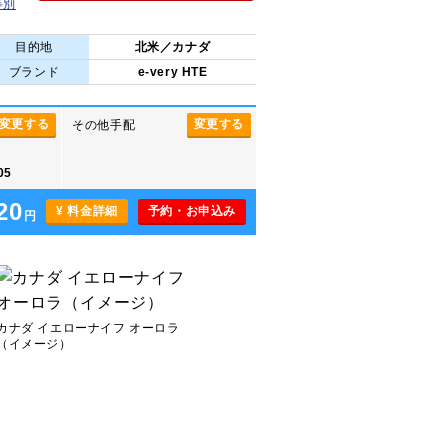
等別
目的地
北米／カナダ
ブランド
e-very HTE
変更する
変更する
その他手配
05
20
¥ 料金詳細
予約・お申込み
円
カナダ イエローナイフ オーロラ
（イメージ）