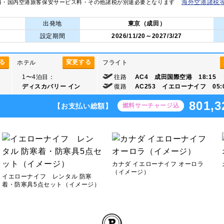
海外空港諸税
料・国内空港旅客保安サービス料・その他諸税が別途必要となります
出発地
東京（成田）
設定期間
2026/11/20～2027/3/27
る
変更する
ホテル
フライト
1〜4泊目：
往路
AC4 成田国際空港 18:15
ディスカバリー イン
復路
AC253 イエローナイフ 05:
801,3
【お支払い総額】
燃料サーチャージ込
カナダ イエローナイフ オーロラ
（イメージ）
イエローナイフ レンタル 防寒
着・防寒具5点セット（イメージ）