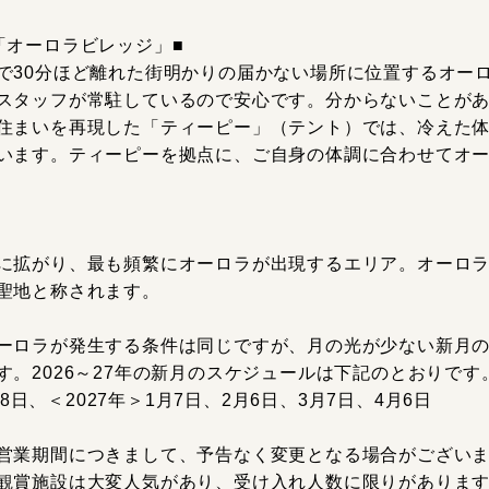
「オーロラビレッジ」■
で30分ほど離れた街明かりの届かない場所に位置するオー
スタッフが常駐しているので安心です。分からないことが
住まいを再現した「ティーピー」（テント）では、冷えた
います。ティーピーを拠点に、ご自身の体調に合わせてオ
に拡がり、最も頻繁にオーロラが出現するエリア。オーロ
聖地と称されます。
ーロラが発生する条件は同じですが、月の光が少ない新月
。2026～27年の新月のスケジュールは下記のとおりです
月8日、＜2027年＞1月7日、2月6日、3月7日、4月6日
営業期間につきまして、予告なく変更となる場合がござい
観賞施設は大変人気があり、受け入れ人数に限りがありま