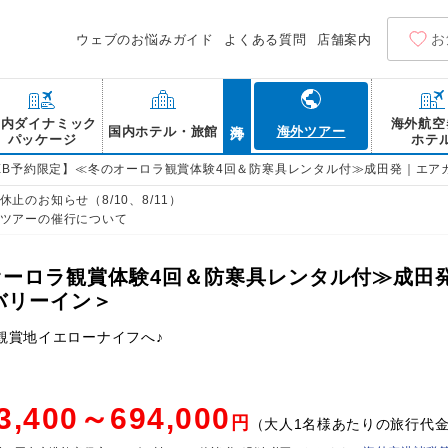
お
ウェブのお悩みガイド
よくある質問
店舗案内
海外
国内ダイナミック
海外航空
国内ホテル・旅館
海外ツアー
パッケージ
ホテ
EB予約限定】≪冬のオーロラ観賞体験4回＆防寒具レンタル付≫成田発｜エア
止のお知らせ（8/10、8/11）
ツアーの催行について
オーロラ観賞体験4回＆防寒具レンタル付≫成田
バリーイン＞
観賞地イエローナイフへ♪
3,400～694,000
円
（大人1名様あたりの旅行代