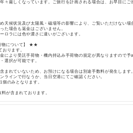
が年々厳しくなっています。ご旅行を計画される場合は、お早目にご
】
ため天候状況及び太陽風・磁場等の影響により、ご覧いただけない場
かった場合も返金はございません。
オーロラには色や濃さに違いがございます。
荷物について】 ★★
ております。
代金により受託手荷物・機内持込み手荷物の規定が異なりますので予
認・選択が可能です。
が含まれていないため、お預けになる場合は別途手数料が発生します
オンラインで行なうか、当日空港にてご確認ください。
1個のみとなります。
手数料が含まれております。