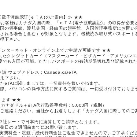
電子渡航認証(ｅＴＡ)のご案内】≫ ★★
籍のお客様はカナダ入国の際、「ｅＴＡ(電子渡航認証)」の取得が必要
自国の領事館、渡航先国・経由国の領事館、入国管理事務所にお問い
ぎされる場合も含む）が対象となります。機械読み取り式パスポート
取得下さい。
インターネット・オンライン上でご申請が可能です ★★
されたクレジットカード（マスターカード・ビザカード・アメリカン
何度でも入国が可能。ただしパスポートの有効期限切れ及び記載された
 ウェブアドレス：Canada.ca/eTA
利用下さい。
たeTAに関しましては、一切責任を負いかねます。
る際、パソコンの操作方法に関するご質問は、一切受け付けておりま
ます ★★
カナダドル＋eTA代行取得手数料：5,000円（税別）
でご連絡ください。当社からお送りします「カナダ入国に際してのご
弊社レートで日本円に換算してご請求となります。
出発日の３週間前までにお願い致します。
得実費料金・渡航手続代行料金はご返金できませんので、ご了承くだ