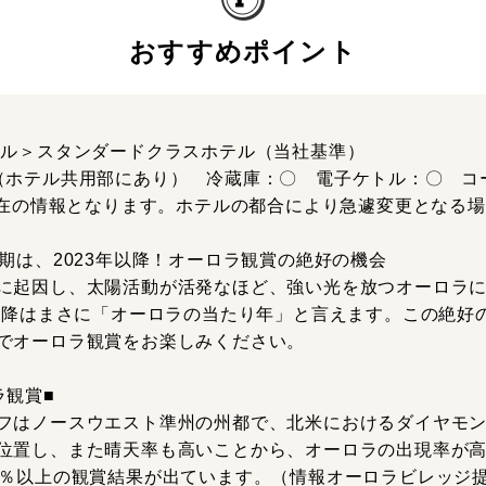
おすすめポイント
テル＞スタンダードクラスホテル（当社基準）
（ホテル共用部にあり） 冷蔵庫：〇 電子ケトル：〇 コ
月現在の情報となります。ホテルの都合により急遽変更となる
大期は、2023年以降！オーロラ観賞の絶好の機会
に起因し、太陽活動が活発なほど、強い光を放つオーロラ
年以降はまさに「オーロラの当たり年」と言えます。この絶好
でオーロラ観賞をお楽しみください。
ラ観賞■
フはノースウエスト準州の州都で、北米におけるダイヤモ
位置し、また晴天率も高いことから、オーロラの出現率が高
0％以上の観賞結果が出ています。（情報オーロラビレッジ