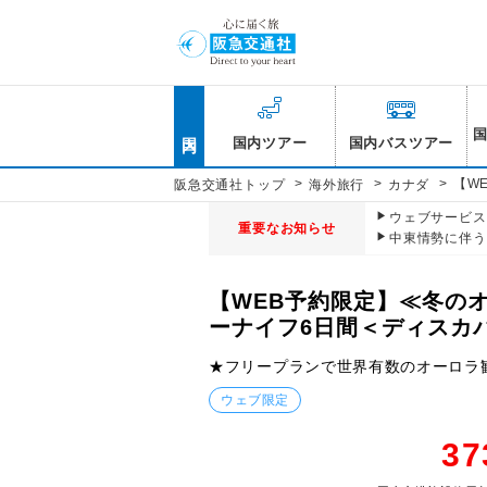
国内
国内ツアー
国内バスツアー
>
>
>
【W
阪急交通社トップ
海外旅行
カナダ
ウェブサービス休
重要なお知らせ
中東情勢に伴う
【WEB予約限定】≪冬の
ーナイフ6日間＜ディスカ
★フリープランで世界有数のオーロラ
ウェブ限定
37