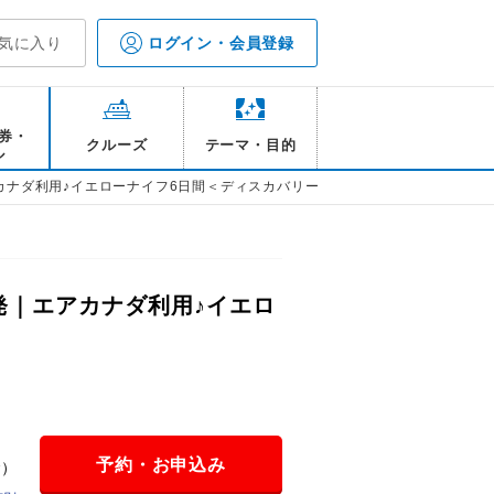
気に入り
ログイン・会員登録
券・
クルーズ
テーマ・目的
ル
カナダ利用♪イエローナイフ6日間＜ディスカバリーイン＞
発｜エアカナダ利用♪イエロ
予約・お申込み
金）