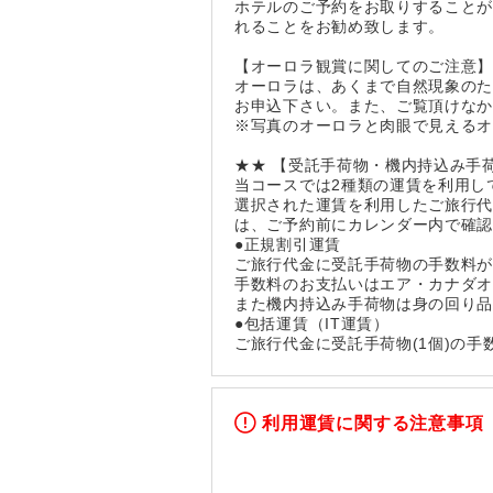
ホテルのご予約をお取りすること
れることをお勧め致します。
【オーロラ観賞に関してのご注意
オーロラは、あくまで自然現象の
お申込下さい。また、ご覧頂けな
※写真のオーロラと肉眼で見える
★★ 【受託手荷物・機内持込み手
当コースでは2種類の運賃を利用し
選択された運賃を利用したご旅行
は、ご予約前にカレンダー内で確
●正規割引運賃
ご旅行代金に受託手荷物の手数料
手数料のお支払いはエア・カナダ
また機内持込み手荷物は身の回り品
●包括運賃（IT運賃）
ご旅行代金に受託手荷物(1個)の
利用運賃に関する注意事項