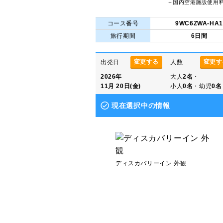
＋国内空港施設使用
コース番号
9WC6ZWA-HA1
旅行期間
6日間
変更する
変更す
出発日
人数
2026年
大人
2名
・
11月 20日(金)
小人
0名
・幼児
0名
現在選択中の情報
ディスカバリーイン 外観