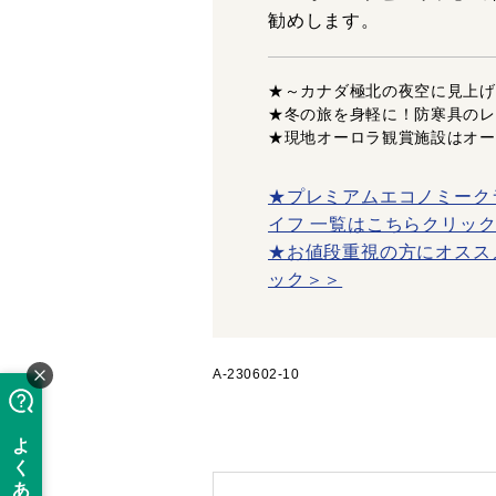
勧めします。
★～カナダ極北の夜空に見上げ
★冬の旅を身軽に！防寒具のレ
★現地オーロラ観賞施設はオー
★プレミアムエコノミーク
イフ 一覧はこちらクリッ
★お値段重視の方にオスス
ック＞＞
A-230602-10