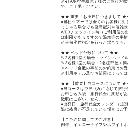
※eTA取得手続完了後のご旅行お
で、ご了承ください。
★★ 重要！お座席につきまして ★
●当社ツアーでは全てのお客様に対
っしゃる場合でも座席配列や混雑
WEBチェックイン時（ご利用便の
は制限がありますので混雑等の事
※事前座席指定を行った場合でも
★★ ベッド台数について ★★
※2名様1室の場合：ツインベッド
※3名様1室の場合：2名様部屋＋
※ベッド台数の事前のお約束はお
※利用ホテル及びお部屋によっては
★★ 【重要】当コースについて ★
●当コースは空席状況に応じて旅行
お申し込み後、旅行代金に変動が
徴収はございません。
●出発日・旅行代金カレンダーに記
際に残席が不足している場合はご
【ご予約に関してのご注意】
例年、イエローナイフやホワイト