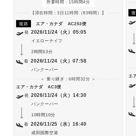
所要時間：15時間4分
【滞在時間：3日11時間（83時間）】
復
復路
エア・カナダ
AC253便
2026/11/24（火）05:05
発
イエローナイフ
2時間53分
2026/11/24（火）07:58
着
バンクーバー
エ
＜ 乗り継ぎ：6時間32分 ＞
エア・カナダ
AC3便
2026/11/24（火）14:30
発
バンクーバー
10時間10分
2026/11/25（水）16:40
着
成田国際空港