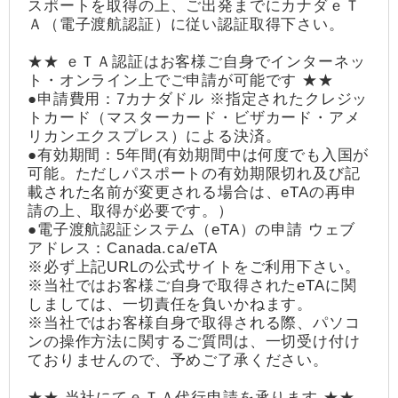
スポートを取得の上、ご出発までにカナダｅＴ
Ａ（電子渡航認証）に従い認証取得下さい。
★★ ｅＴＡ認証はお客様ご自身でインターネッ
ト・オンライン上でご申請が可能です ★★
●申請費用：7カナダドル ※指定されたクレジッ
トカード（マスターカード・ビザカード・アメ
リカンエクスプレス）による決済。
●有効期間：5年間(有効期間中は何度でも入国が
可能。ただしパスポートの有効期限切れ及び記
載された名前が変更される場合は、eTAの再申
請の上、取得が必要です。）
●電子渡航認証システム（eTA）の申請 ウェブ
アドレス：Canada.ca/eTA
※必ず上記URLの公式サイトをご利用下さい。
※当社ではお客様ご自身で取得されたeTAに関
しましては、一切責任を負いかねます。
※当社ではお客様自身で取得される際、パソコ
ンの操作方法に関するご質問は、一切受け付け
ておりませんので、予めご了承ください。
★★ 当社にてｅＴＡ代行申請を承ります ★★