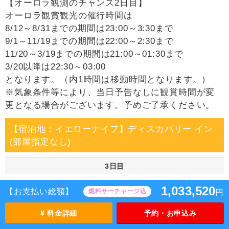
【オーロラ観測のチャンス2日目】
オーロラ観賞観光の催行時間は
8/12～8/31までの期間は23:00～3:30まで
9/1～11/19までの期間は22:00～2:30まで
11/20～3/19までの期間は21:00～01:30まで
3/20以降は22:30～03:00
となります。（内1時間は移動時間となります。）
※気象条件等により、当日予告なしに観賞時間が変
更となる場合がございます。予めご了承ください。
【宿泊地：イエローナイフ】ディスカバリー イン
(部屋指定なし)
3日目
1,033,520
午前～夕刻：自由行動となります。
【お支払い総額】
燃料サーチャージ込
円
¥ 料金詳細
予約・お申込み
深夜：オーロラ観賞（オーロラビレッジ）へご案内
します。