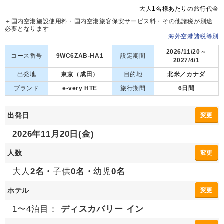
大人1名様あたりの旅行代金
＋国内空港施設使用料・国内空港旅客保安サービス料・その他諸税が別途
必要となります
海外空港諸税等別
2026/11/20～
コース番号
9WC6ZAB-HA1
設定期間
2027/4/1
出発地
東京（成田）
目的地
北米／カナダ
ブランド
e-very HTE
旅行期間
6日間
出発日
変更
2026年11月20日(金)
人数
変更
大人
2名・
子供
0名・
幼児
0名
ホテル
変更
1〜4泊目：
ディスカバリー イン