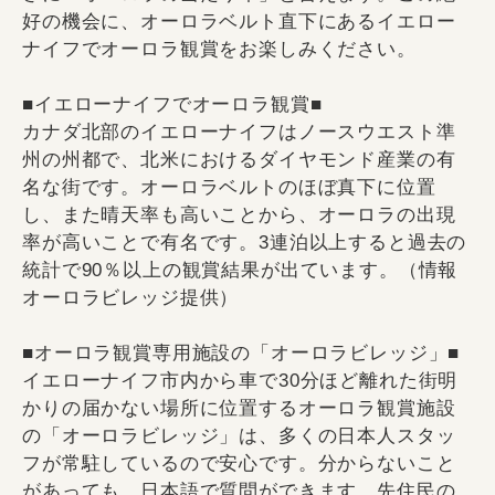
好の機会に、オーロラベルト直下にあるイエロー
ナイフでオーロラ観賞をお楽しみください。
■イエローナイフでオーロラ観賞■
カナダ北部のイエローナイフはノースウエスト準
州の州都で、北米におけるダイヤモンド産業の有
名な街です。オーロラベルトのほぼ真下に位置
し、また晴天率も高いことから、オーロラの出現
率が高いことで有名です。3連泊以上すると過去の
統計で90％以上の観賞結果が出ています。（情報
オーロラビレッジ提供）
■オーロラ観賞専用施設の「オーロラビレッジ」■
イエローナイフ市内から車で30分ほど離れた街明
かりの届かない場所に位置するオーロラ観賞施設
の「オーロラビレッジ」は、多くの日本人スタッ
フが常駐しているので安心です。分からないこと
があっても、日本語で質問ができます。先住民の