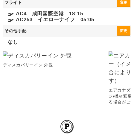
フライト
変更
AC4 成田国際空港 18:15
AC253 イエローナイフ 05:05
その他手配
変更
なし
ディスカバリーイン 外観
エアカナダ 
ジ/機材変
る場合がご