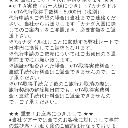
●ｅＴＡ実費（お一人様につき）：7カナダドル
＋eTA代行取得手数料：5,000円（税別）
代行申請をご希望の場合は当社までご連絡くだ
さい。当社からお送りします「カナダ入国に際
してのご案内」をご参照頂き、必要書類をご返
送下さい。
※7カナダドルは月ごとに変動する弊社レートで
日本円に換算してご請求となります。
※代行申請のご依頼についてはご出発日の３週
間前までにお願い致します。
※認証が拒否された場合、eTA取得実費料金・
渡航手続代行料金はご返金できませんので、ご
了承ください。
※eTA取得手続完了後のご旅行お取消の際は、
旅行契約の解除期日前でも、eTA取得実費料
金・渡航手続代行料金はご返金できませんの
で、ご了承ください。
★★ 重要！お座席につきまして ★★
●当社ツアーでは全てのお客様に対しまして事前
の並び席・お近く席のご確約は行なっておりま