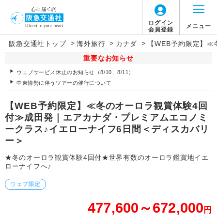
ログイン
メニュー
会員登録
>
>
>
阪急交通社トップ
海外旅行
カナダ
【WEB予約限定】
重要なお知らせ
ウェブサービス休止のお知らせ（8/10、8/11）
中東情勢に伴うツアーの催行について
【WEB予約限定】≪冬のオーロラ観賞体験4回
付≫成田発｜エアカナダ・プレミアムエコノミ
ークラス♪イエローナイフ6日間＜ディスカバリ
ー＞
★冬のオーロラ観賞体験4回付★世界有数のオーロラ鑑賞地イエ
ローナイフへ♪
ウェブ限定
477,600～672,000
円