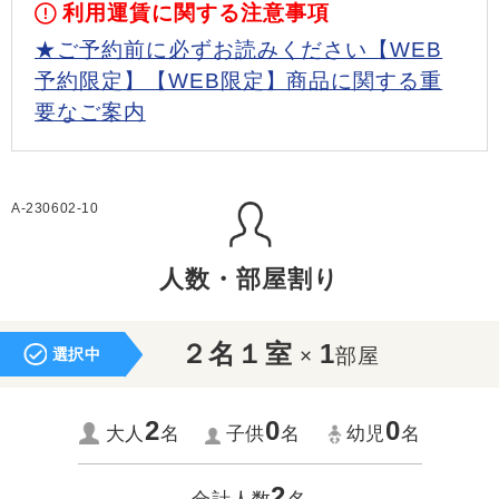
利用運賃に関する注意事項
★ご予約前に必ずお読みください【WEB
予約限定】【WEB限定】商品に関する重
要なご案内
A-230602-10
人数・部屋割り
２名１室
1
×
部屋
選択中
2
0
0
大人
名
子供
名
幼児
名
2