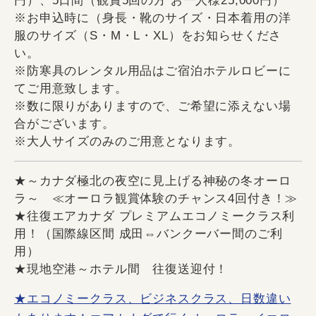
円）、5日間（観賞5回の方 お一人様25,000円）
※お申込時に（身長・靴のサイズ・日本着用の洋
服のサイズ（S・M・L・XL）をお知らせくださ
い。
※防寒具のレンタル用品はご宿泊ホテルロビーに
てご用意致します。
※数に限りがありますので、ご希望に添えない場
合がございます。
※大人サイズのみのご用意となります。
★～カナダ極北の夜空に見上げる神秘の冬オーロ
ラ～ ≪オーロラ観賞体験のチャンス4回付き！≫
★往復エアカナダ プレミアムエコノミークラス利
用！（国際線区間 成田⇔バンクーバー間のご利
用）
★現地空港～ホテル間 往復送迎付！
★エコノミークラス、ビジネスクラス、日数違い