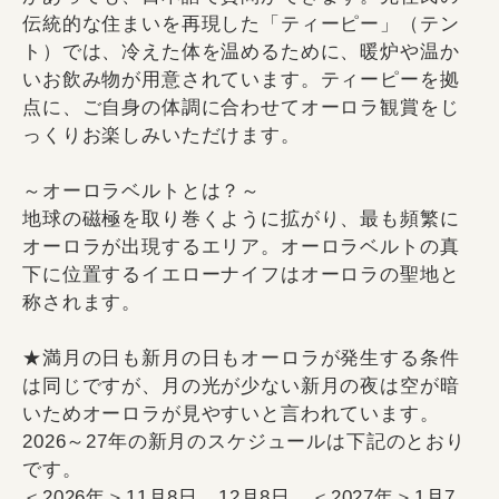
伝統的な住まいを再現した「ティーピー」（テン
ト）では、冷えた体を温めるために、暖炉や温か
いお飲み物が用意されています。ティーピーを拠
点に、ご自身の体調に合わせてオーロラ観賞をじ
っくりお楽しみいただけます。
～オーロラベルトとは？～
地球の磁極を取り巻くように拡がり、最も頻繁に
オーロラが出現するエリア。オーロラベルトの真
下に位置するイエローナイフはオーロラの聖地と
称されます。
★満月の日も新月の日もオーロラが発生する条件
は同じですが、月の光が少ない新月の夜は空が暗
いためオーロラが見やすいと言われています。
2026～27年の新月のスケジュールは下記のとおり
です。
＜2026年＞11月8日、12月8日、＜2027年＞1月7