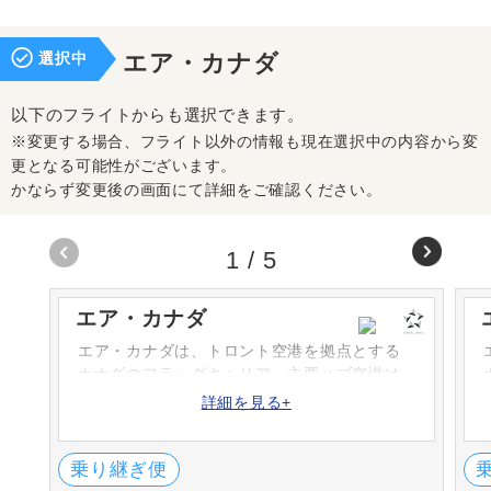
選択中
エア・カナダ
以下のフライトからも選択できます。
※変更する場合、フライト以外の情報も現在選択中の内容から変
更となる可能性がございます。
かならず変更後の画面にて詳細をご確認ください。
1
/
5
エア・カナダ
エア・カナダは、トロント空港を拠点とする
カナダのフラッグキャリア。主要ハブ空港は
トロントピアソン空港、バンクーバー空港は
詳細を見る+
太平洋のハブ空港です。ANAとコードシェア
便を運航しています。
乗り継ぎ便