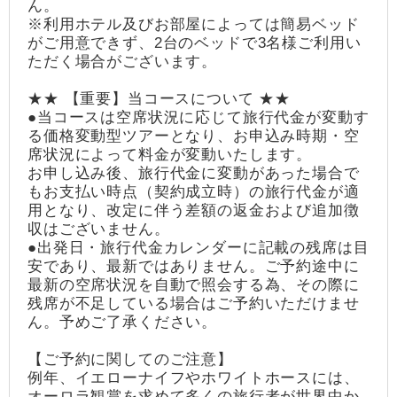
ん。
※利用ホテル及びお部屋によっては簡易ベッド
がご用意できず、2台のベッドで3名様ご利用い
ただく場合がございます。
★★ 【重要】当コースについて ★★
●当コースは空席状況に応じて旅行代金が変動す
る価格変動型ツアーとなり、お申込み時期・空
席状況によって料金が変動いたします。
お申し込み後、旅行代金に変動があった場合で
もお支払い時点（契約成立時）の旅行代金が適
用となり、改定に伴う差額の返金および追加徴
収はございません。
●出発日・旅行代金カレンダーに記載の残席は目
安であり、最新ではありません。ご予約途中に
最新の空席状況を自動で照会する為、その際に
残席が不足している場合はご予約いただけませ
ん。予めご了承ください。
【ご予約に関してのご注意】
例年、イエローナイフやホワイトホースには、
オーロラ観賞を求めて多くの旅行者が世界中か