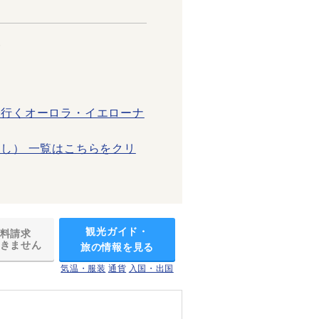
≫
で行くオーロラ・イエローナ
し） 一覧はこちらをクリ
観光ガイド・
料請求
きません
旅の情報を見る
気温・服装
通貨
入国・出国