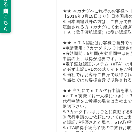
★★ ≪カナダへご旅行のお客様へ【
【2016年3月15日より】日本国
※日本国籍以外の方は、ご自身で
渡航される方（カナダにて乗り継
ＴＡ（電子渡航認証）に従い認証
★★ ｅＴＡ認証はお客様ご自身で
●申請費用：7カナダドル ※指定
●有効期間：5年間(有効期間中は
申請の上、取得が必要です。）
●電子渡航認証システム（eTA）の申請
※必ず上記URLの公式サイトをご
※当社ではお客様ご自身で取得され
※当社ではお客様自身で取得され
★★ 当社にてｅＴＡ代行申請を承り
●ｅＴＡ実費（お一人様につき）：7
代行申請をご希望の場合は当社ま
返送下さい。
※7カナダドルは月ごとに変動する
※代行申請のご依頼についてはご
※認証が拒否された場合、eTA取
※eTA取得手続完了後のご旅行お