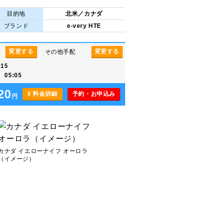
目的地
北米／カナダ
ブランド
e-very HTE
変更する
変更する
その他手配
15
05:05
20
¥ 料金詳細
予約・お申込み
円
カナダ イエローナイフ オーロラ
（イメージ）