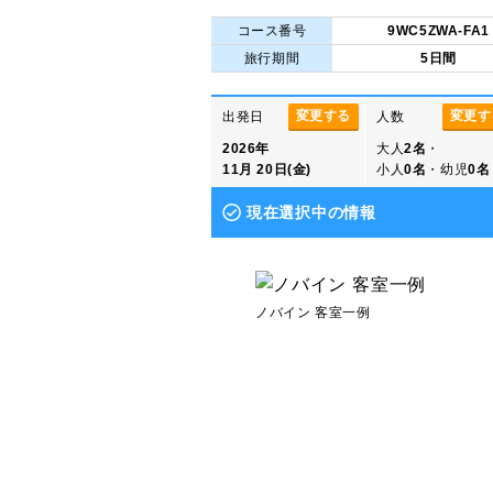
コース番号
9WC5ZWA-FA1
旅行期間
5日間
変更する
変更す
出発日
人数
2026年
大人
2名
・
11月 20日(金)
小人
0名
・幼児
0名
現在選択中の情報
ノバイン 客室一例