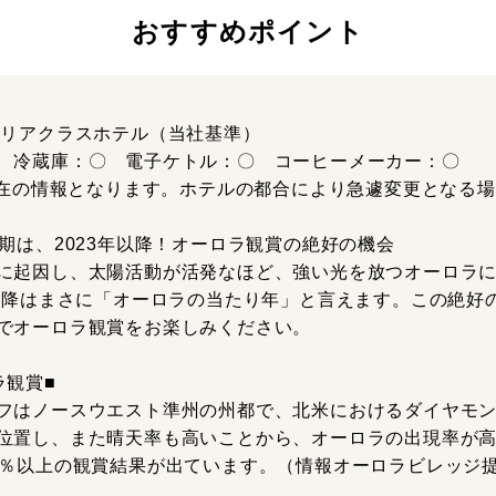
おすすめポイント
ペリアクラスホテル（当社基準）
 冷蔵庫：〇 電子ケトル：〇 コーヒーメーカー：〇
月現在の情報となります。ホテルの都合により急遽変更となる
大期は、2023年以降！オーロラ観賞の絶好の機会
に起因し、太陽活動が活発なほど、強い光を放つオーロラ
年以降はまさに「オーロラの当たり年」と言えます。この絶好
でオーロラ観賞をお楽しみください。
ラ観賞■
フはノースウエスト準州の州都で、北米におけるダイヤモ
位置し、また晴天率も高いことから、オーロラの出現率が高
0％以上の観賞結果が出ています。（情報オーロラビレッジ