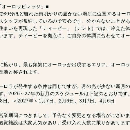
「オーロラビレッジ」■
で30分ほど離れた街明かりの届かない場所に位置するオー
スタッフが常駐しているので安心です。分からないことが
住まいを再現した「ティーピー」（テント）では、冷えた
います。ティーピーを拠点に、ご自身の体調に合わせてオ
に拡がり、最も頻繁にオーロラが出現するエリア。オーロ
聖地と称されます。
ーロラが発生する条件は同じですが、月の光が少ない新月
。2026～27年の新月のスケジュールは下記のとおりです
月8日、＜2027年＞1月7日、2月6日、3月7日、4月6日
営業期間につきまして、予告なく変更となる場合がござい
観賞施設は大変人気があり、受け入れ人数に限りがありま