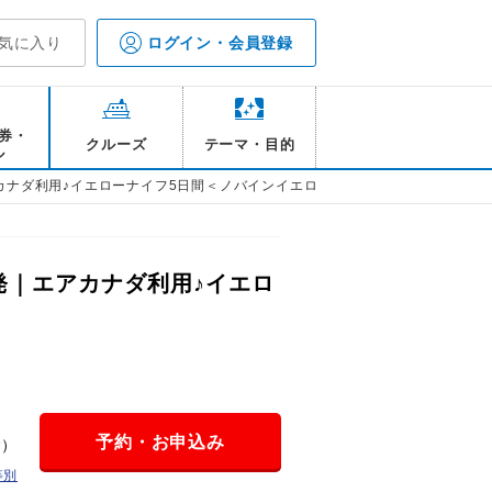
気に入り
ログイン・会員登録
券・
クルーズ
テーマ・目的
ル
カナダ利用♪イエローナイフ5日間＜ノバインイエローナイフ＞
発｜エアカナダ利用♪イエロ
予約・お申込み
金）
等別