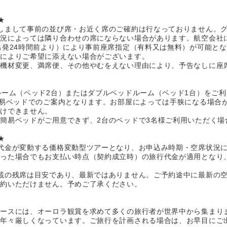
★
しまして事前の並び席・お近く席のご確約は行なっておりません。
状況によっては隣り合わせの席にならない場合があります。航空会社
出発24時間前より）により事前座席指定（有料又は無料）が可能と
情によりご希望に添えない場合がございます。
、機材変更、満席便、その他やむをえない理由により、予告なしに座
ルーム（ベッド2台）またはダブルベッドルーム（ベッド1台）をご
簡易ベッドでのご案内となります。お部屋によっては手狭になる場合
受けできません。
簡易ベッドがご用意できず、2台のベッドで3名様ご利用いただく場
★
代金が変動する価格変動型ツアーとなり、お申込み時期・空席状況
あった場合でもお支払い時点（契約成立時）の旅行代金が適用となり
載の残席は目安であり、最新ではありません。ご予約途中に最新の
予約いただけません。予めご了承ください。
ホースには、オーロラ観賞を求めて多くの旅行者が世界中から集まり
が年々厳しくなっています。ご旅行を計画される場合は、お早目にご