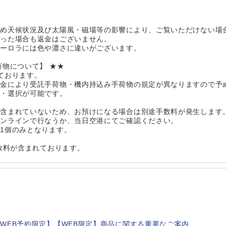
】
ため天候状況及び太陽風・磁場等の影響により、ご覧いただけない場
かった場合も返金はございません。
オーロラには色や濃さに違いがございます。
荷物について】 ★★
ております。
代金により受託手荷物・機内持込み手荷物の規定が異なりますので予
認・選択が可能です。
が含まれていないため、お預けになる場合は別途手数料が発生します
オンラインで行なうか、当日空港にてご確認ください。
1個のみとなります。
手数料が含まれております。
WEB予約限定】【WEB限定】商品に関する重要なご案内