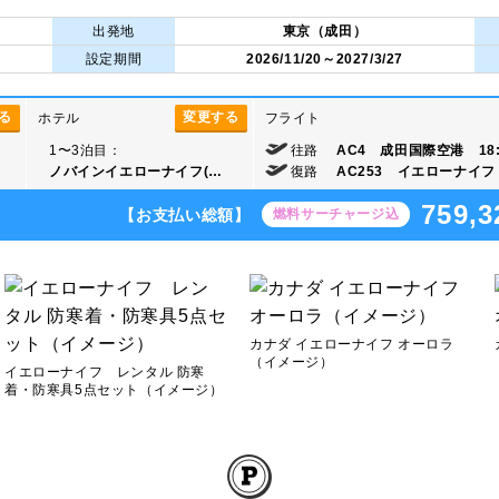
出発地
東京（成田）
設定期間
2026/11/20～2027/3/27
る
変更する
ホテル
フライト
1〜3泊目：
往路
AC4 成田国際空港 18:
ノバインイエローナイフ(…
復路
AC253 イエローナイフ 
759,3
【お支払い総額】
燃料サーチャージ込
カナダ イエローナイフ オーロラ
（イメージ）
イエローナイフ レンタル 防寒
着・防寒具5点セット（イメージ）