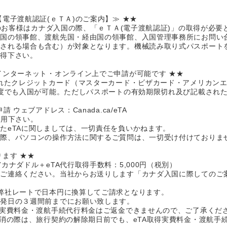
電子渡航認証(ｅＴＡ)のご案内】≫ ★★
籍のお客様はカナダ入国の際、「ｅＴＡ(電子渡航認証)」の取得が必要
自国の領事館、渡航先国・経由国の領事館、入国管理事務所にお問い
ぎされる場合も含む）が対象となります。機械読み取り式パスポート
取得下さい。
インターネット・オンライン上でご申請が可能です ★★
されたクレジットカード（マスターカード・ビザカード・アメリカン
何度でも入国が可能。ただしパスポートの有効期限切れ及び記載された
 ウェブアドレス：Canada.ca/eTA
利用下さい。
たeTAに関しましては、一切責任を負いかねます。
る際、パソコンの操作方法に関するご質問は、一切受け付けておりま
ます ★★
カナダドル＋eTA代行取得手数料：5,000円（税別）
でご連絡ください。当社からお送りします「カナダ入国に際してのご
弊社レートで日本円に換算してご請求となります。
出発日の３週間前までにお願い致します。
得実費料金・渡航手続代行料金はご返金できませんので、ご了承くだ
取消の際は、旅行契約の解除期日前でも、eTA取得実費料金・渡航手