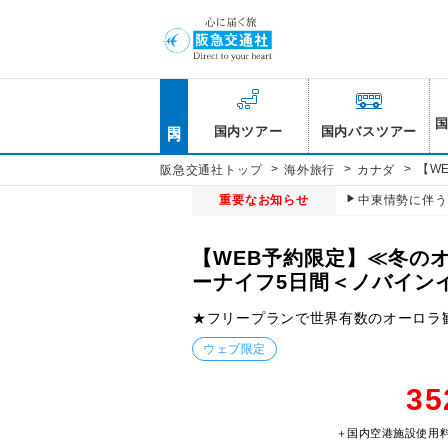
国内
国内ツアー
国内バスツアー
>
>
>
【W
阪急交通社トップ
海外旅行
カナダ
重要なお知らせ
中東情勢に伴う
【WEB予約限定】≪冬の
ーナイフ5日間＜ノバイン
★フリープランで世界有数のオーロラ
ウェブ限定
35
＋国内空港施設使用