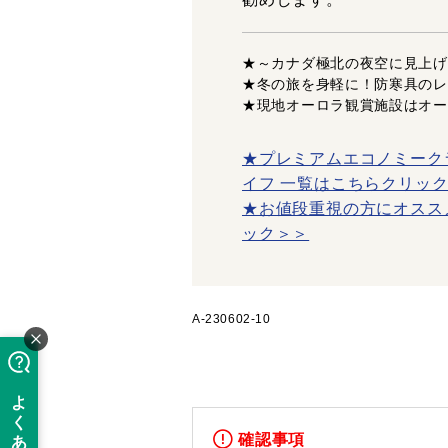
★～カナダ極北の夜空に見上げ
★冬の旅を身軽に！防寒具のレ
★現地オーロラ観賞施設はオー
★プレミアムエコノミーク
イフ 一覧はこちらクリッ
★お値段重視の方にオスス
ック＞＞
A-230602-10
確認事項