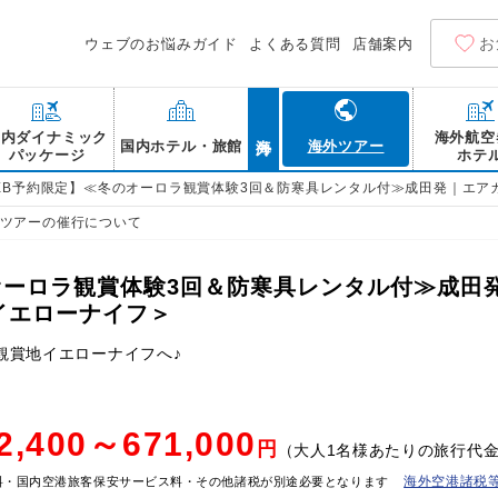
お
ウェブのお悩みガイド
よくある質問
店舗案内
海外
国内ダイナミック
海外航空
国内ホテル・旅館
海外ツアー
パッケージ
ホテ
EB予約限定】≪冬のオーロラ観賞体験3回＆防寒具レンタル付≫成田発｜エア
ツアーの催行について
オーロラ観賞体験3回＆防寒具レンタル付≫成田
イエローナイフ＞
観賞地イエローナイフへ♪
2,400～671,000
円
（大人1名様あたりの旅行代
海外空港諸税
料・国内空港旅客保安サービス料・その他諸税が別途必要となります