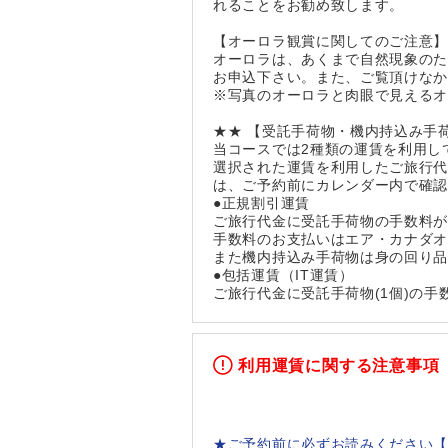
れることをお勧め致します。
【オーロラ観賞に関してのご注意
オーロラは、あくまで自然現象の
お申込下さい。また、ご覧頂けな
※写真のオーロラと肉眼で見える
★★ 【受託手荷物・機内持込み手
当コースでは2種類の運賃を利用し
選択された運賃を利用したご旅行
は、ご予約前にカレンダー内で確
●正規割引運賃
ご旅行代金に受託手荷物の手数料
手数料のお支払いはエア・カナダ
また機内持込み手荷物は身の回り品
●包括運賃（IT運賃）
ご旅行代金に受託手荷物(1個)の
利用運賃に関する注意事項
★ご予約前に必ずお読みください【