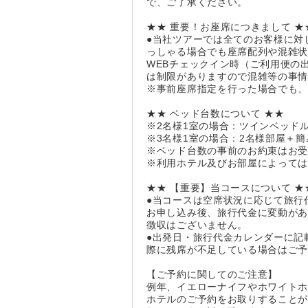
で、ご了承ください。
★★ 重要！お座席につきまして ★
●当社ツアーでは全てのお客様に対
っしゃる場合でも座席配列や混雑
WEBチェックイン時（ご利用便の
は制限がありますので混雑等の事
※事前座席指定を行った場合でも
★★ ベッド台数について ★★
※2名様1室の場合：ツインベッド
※3名様1室の場合：2名様部屋＋
※ベッド台数の事前のお約束はお
※利用ホテル及びお部屋によっては
★★ 【重要】当コースについて ★
●当コースは空席状況に応じて旅行
お申し込み後、旅行代金に変動が
徴収はございません。
●出発日・旅行代金カレンダーに記
際に残席が不足している場合はご
【ご予約に関してのご注意】
例年、イエローナイフやホワイト
ホテルのご予約をお取りすること