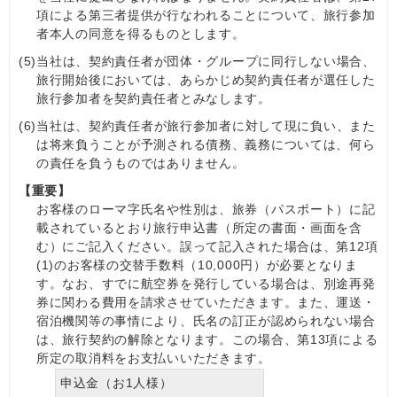
項による第三者提供が行なわれることについて、旅行参加
者本人の同意を得るものとします。
(5)
当社は、契約責任者が団体・グループに同行しない場合、
旅行開始後においては、あらかじめ契約責任者が選任した
旅行参加者を契約責任者とみなします。
(6)
当社は、契約責任者が旅行参加者に対して現に負い、また
は将来負うことが予測される債務、義務については、何ら
の責任を負うものではありません。
【重要】
お客様のローマ字氏名や性別は、旅券（パスポート）に記
載されているとおり旅行申込書（所定の書面・画面を含
む）にご記入ください。誤って記入された場合は、第12項
(1)のお客様の交替手数料（10,000円）が必要となりま
す。なお、すでに航空券を発行している場合は、別途再発
券に関わる費用を請求させていただきます。また、運送・
宿泊機関等の事情により、氏名の訂正が認められない場合
は、旅行契約の解除となります。この場合、第13項による
所定の取消料をお支払いいただきます。
申込金（お1人様）