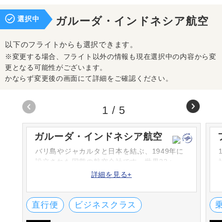
選択中
ガルーダ・インドネシア航空
以下のフライトからも選択できます。
※変更する場合、フライト以外の情報も現在選択中の内容から変
更となる可能性がございます。
かならず変更後の画面にて詳細をご確認ください。
1
/
5
ガルーダ・インドネシア航空
バリ島やジャカルタと日本を結ぶ、1949年に
設立された国営の航空会社です。世界23ヶ
国、インドネシア国内の65都市を結んでいま
詳細を見る+
す。
直行便
ビジネスクラス