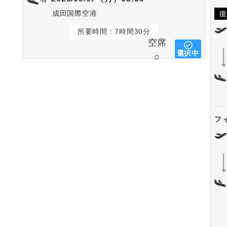
成田国際空港
復
所要時間：7時間30分
空席
選択中
○
フ