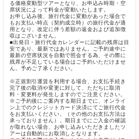
る価格変動型ツアーとなり、お申込み時期・空
席状況によって料金が変動いたします。
お申し込み後、旅行代金に変動があった場合で
もお支払い時点（契約成立時）の旅行代金が適
用となり、改定に伴う差額の返金および追加徴
収はございません。
■出発日・旅行代金カレンダーに記載の残席は目
安であり、最新ではありません。ご予約途中に
最新の空席状況を自動で照会する為、その際に
残席が不足している場合はご予約いただけませ
ん。予めご了承ください。
※正規割引運賃を利用する場合、お支払手続き
完了後の取消や変更に対して、ただちに取消
料・変更料が発生しますのでご注意ください。
※ご予約後にご案内する期日までに、オンライ
ン上でのクレジットカード決済にてご旅行代金
をお支払いください。（その他のお支払方法は
承っておりません）。期日までにご入金の確認
が取れない場合、お申し込みいただきましたツ
アーは自動的にお取消しとなります。