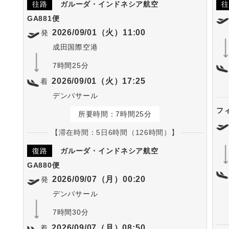
往路
ガルーダ・インドネシア航空
往
GA881便
2026/09/01（火）11:00
発
成田国際空港
7時間25分
2026/09/01（火）17:25
着
デンパサール
フ
所要時間：7時間25分
【滞在時間：5日6時間（126時間）】
復路
ガルーダ・インドネシア航空
GA880便
2026/09/07（月）00:20
発
デンパサール
7時間30分
2026/09/07（月）08:50
着