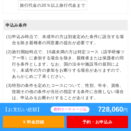
旅行代金の20％以上旅行代金まで
申込み条件
(1)
申込み時点で、未成年の方は別途定めた条件に該当する場
合を除き親権者の同意書の提出が必要です。
(2)
旅行開始時点で、15歳未満の方は特定コース（語学研修ツ
アー等）に参加する場合を除き、親権者または保護者の同
行を条件とします。なお、国の法令や施設等の規則によ
り、未成年の方の参加をお断りする場合がありますので、
あらかじめご了承ください。
(3)
特別の条件を定めたコースについて、性別、年令、資格、
技能その他の条件が当社の指定する条件に合致しない場合
は、申込みをお断わりすることがあります。
(4)
心身に障がいのある方（耳の不自由な方、目の不自由な
728,060
【お支払い総額】
燃料サーチャージ込
円
方、歩行が不自由な方、補助犬をお連れの方など）、現在
健康を損なわれている方（血圧異常、心臓病、慢性疾患、
¥ 料金詳細
予約・お申込み
食物アレルギー、動物アレルギーなど）、認知症の⽅、妊