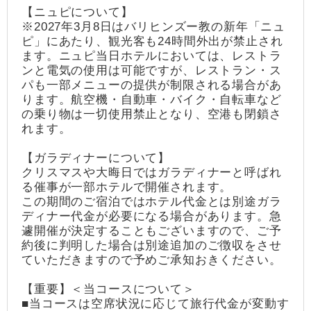
【ニュピについて】
※2027年3月8日はバリヒンズー教の新年「ニュ
ピ」にあたり、観光客も24時間外出が禁止され
ます。ニュピ当日ホテルにおいては、レストラ
ンと電気の使用は可能ですが、レストラン・ス
パも一部メニューの提供が制限される場合があ
ります。航空機・自動車・バイク・自転車など
の乗り物は一切使用禁止となり、空港も閉鎖さ
れます。
【ガラディナーについて】
クリスマスや大晦日ではガラディナーと呼ばれ
る催事が一部ホテルで開催されます。
この期間のご宿泊ではホテル代金とは別途ガラ
ディナー代金が必要になる場合があります。急
遽開催が決定することもございますので、ご予
約後に判明した場合は別途追加のご徴収をさせ
ていただきますので予めご承知おきください。
【重要】＜当コースについて＞
■当コースは空席状況に応じて旅行代金が変動す