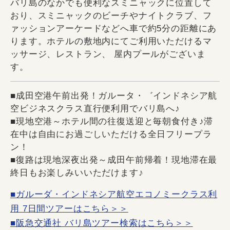
バリ島のなかでも便利なスミニャックに位置して
おり、スミニャックのビーチやナイトクラブ、フ
ァッションアーケードなどへ車で約5分の距離にあ
ります。ホテルの敷地内にてご利用いただけるマ
ッサージ、レストラン、 屋内プールがございま
す。
■成田空港午前出発！ガルータ・゛インドネシア航
空ビジネスクラス直行便利用でバリ島へ♪
■現地空港～ホテル間の往復送迎と毎朝食付き♪滞
在中は自由にお過ごしいただける全日フリープラ
ン！
■復路は現地深夜出発～成田午前帰着！現地滞在最
終日もお楽しみいいただけます♪
■ガルーダ・インドネシア航空エコノミークラス利
用 7日間ツアーはこちら＞＞
■阪急交通社 バリ島ツアー検索はこちら＞＞