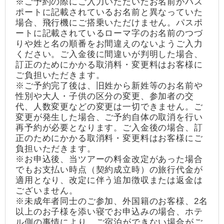
※ご予約の際にご入力いただいたお名前がパス
ポートに記載されているお名前と異なっていた
場合、飛行機にご搭乗いただけません。パスポ
ートに記載されているローマ字のお名前のつづ
りや姓と名の順番をお間違えのないようご入力
ください。ご入金後に間違いが判明した場合、
訂正のためにかかる取消料・変更料はお客様に
ご負担いただきます。
※ご予約完了後は、旧姓から新姓等のお名前や
性別や大人・子供の区分の変更、参加者の交
代、人数変更などの変更は一切できません。ご
変更が発生した場合、ご予約自体の取消を行い
再予約が必要となります。ご入金後の場合、訂
正のためにかかる取消料・変更料はお客様にご
負担いただきます。
※お申込後、当ツアーの料金改定があった場合
でもお支払い時点（契約成立時）の旅行代金が
適用となり、改定に伴う追加徴収または返金は
ございません。
※未成年者同士のご参加、外国籍のお客様、2名
以上のお子様を添い寝でお申込みの場合、ホテ
ル側の事情により、ご宿泊ができない場合がご