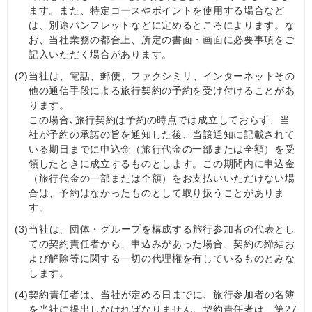
ます。また、特定コースやポイントを使用する場合など
は、別途パンフレットなどに定めるところによります。な
お、当社業務の都合上、所定の書面・画面に必要事項をご
記入いただく場合があります。
(2)
当社は、電話、郵便、ファクシミリ、インターネットその
他の通信手段による旅行契約の予約を受け付けることがあ
ります。
この場合､旅行契約は予約の時点では成立しておらず、当
社が予約の承諾の旨を通知した後、当該通知に記載されて
いる期日までに申込金（旅行代金の一部または全額）を受
領したときに成立するものとします。この期間内に申込金
（旅行代金の一部または全額）をお支払いいただけない場
合は、予約はなかったものとして取り扱うことがありま
す。
(3)
当社は、団体・グループを構成する旅行参加者の代表とし
ての契約責任者から、申込みがあった場合、契約の締結お
よび解除等に関する一切の代理権を有しているものとみな
します。
(4)
契約責任者は、当社が定める日までに、旅行参加者の名簿
を当社に提出しなければなりません。契約責任者は、第27