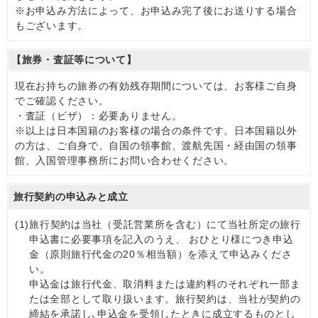
※お申込み方法によって、お申込み完了後にお送りする場合
もございます。
【旅券・査証等について】
現在お持ちの旅券の有効残存期間については、お客様ご自身
でご確認ください。
・査証（ビザ）：必要ありません。
※以上は日本国籍のお客様の場合の条件です。日本国籍以外
の方は、ご自身で、自国の領事館、渡航先国・経由国の領事
館、入国管理事務所にお問い合わせください。
旅行契約の申込みと成立
(1)
旅行契約は当社（受託営業所を含む）にて当社所定の旅行
申込書に必要事項を記入のうえ、 おひとり様につき申込
金（原則旅行代金の20％相当額）を添えて申込みくださ
い。
申込金は旅行代金、取消料または違約料のそれぞれ一部ま
たは全部として取り扱います。旅行契約は、当社が契約の
締結を承諾し､申込金を受領したときに成立するものとし