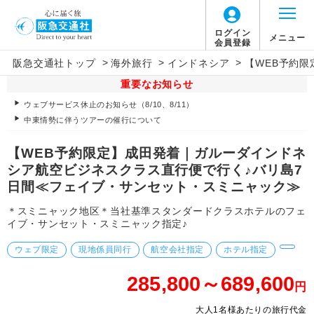
ログイン
メニュー
会員登録
>
>
>
阪急交通社トップ
海外旅行
インドネシア
【WEB予約
重要なお知らせ
ウェブサービス休止のお知らせ（8/10、8/11）
中東情勢に伴うツアーの催行について
【WEB予約限定】成田発着｜ガルーダインドネ
シア航空ビジネスクラス直行便で行く♪バリ島7
日間≪フェイブ・サンセット・スミニャック≫
＊スミニャック地区＊当社基準スタンダードクラスホテルのフェ
イブ・サンセット・スミニャック指定♪
ウェブ限定
現地係員同行
航空会社指定
ホテル指定
285,800～689,600
円
大人1名様あたりの旅行代金