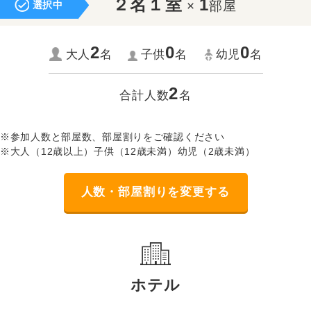
２名１室
1
×
部屋
選択中
2
0
0
大人
名
子供
名
幼児
名
2
合計人数
名
※参加人数と部屋数、部屋割りをご確認ください
※大人（12歳以上）子供（12歳未満）幼児（2歳未満）
人数・部屋割りを変更する
ホテル