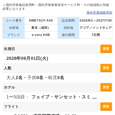
＋国内空港施設使用料・国内空港旅客保安サービス料・その他諸税が別途
必要となります
海外空港諸税等別
コース番号
9WB7ACF-A5S
設定期間
2026/9/1～2027/7/30
出発地
東京（成田）
目的地
アジア／インドネシア
ブランド
e-very HOE
旅行期間
7日間
出発日
変更
2026年09月01日(火)
人数
変更
大人
2名・
子供
0名・
幼児
0名
ホテル
変更
1〜5泊目：
フェイブ・サンセット・スミ
...
フライト
変更