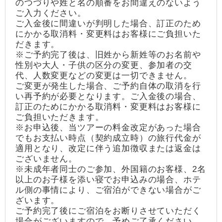
のつづりや姓と名の順番をお間違えのないよう
ご入力ください。
ご入金後に間違いが判明した場合、訂正のため
にかかる取消料・変更料はお客様にご負担いた
だきます。
※ご予約完了後は、旧姓から新姓等のお名前や
性別や大人・子供の区分の変更、参加者の交
代、人数変更などの変更は一切できません。
ご変更が発生した場合、ご予約自体の取消を行
い再予約が必要となります。ご入金後の場合、
訂正のためにかかる取消料・変更料はお客様に
ご負担いただきます。
※お申込後、当ツアーの料金改定があった場合
でもお支払い時点（契約成立時）の旅行代金が
適用となり、改定に伴う追加徴収または返金は
ございません。
※未成年者同士のご参加、外国籍のお客様、2名
以上のお子様を添い寝でお申込みの場合、ホテ
ル側の事情により、ご宿泊ができない場合がご
ざいます。
ご予約完了後にご宿泊をお断りさせていただく
場合がございますので、予めご了承ください。