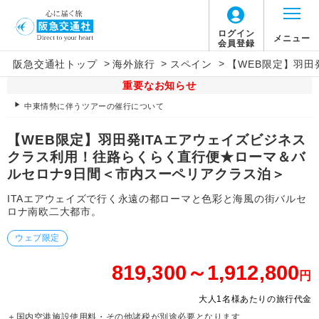
ログイン
メニュー
会員登録
>
>
>
阪急交通社トップ
海外旅行
スペイン
【WEB限定】羽田
重要なお知らせ
中東情勢に伴うツアーの催行について
【WEB限定】羽田発ITAエアウェイズビジネス
クラス利用！往路らくらく直行便★ローマ＆バ
ルセロナ9日間＜市内スーペリアクラス泊＞
ITAエアウェイズで行く永遠の都ローマと色彩と海風の街バルセ
ロナ南欧二大都市。
ウェブ限定
819,300～1,912,800
円
大人1名様あたりの旅行代金
＋国内空港施設使用料・その他諸税が別途必要となります