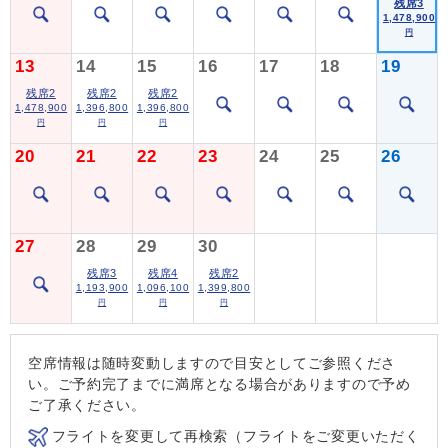
残席3
1,478,900
円
13
14
15
16
17
18
19
残席2
残席2
残席2
1,478,900
1,396,800
1,396,800
円
円
円
20
21
22
23
24
25
26
27
28
29
30
残席3
残席4
残席2
1,193,900
1,096,100
1,399,800
円
円
円
空席情報は随時変動しますので目安としてご参照くださ
い。ご予約完了までに満席となる場合がありますので予め
ご了承ください。
フライトを変更して再検索（フライトをご変更いただく