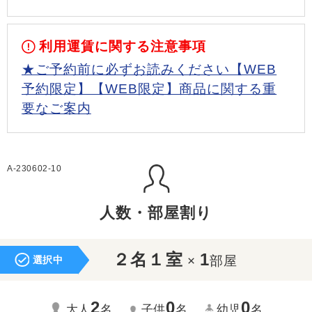
利用運賃に関する注意事項
★ご予約前に必ずお読みください【WEB
予約限定】【WEB限定】商品に関する重
要なご案内
A-230602-10
人数・部屋割り
２名１室
1
×
部屋
選択中
2
0
0
大人
名
子供
名
幼児
名