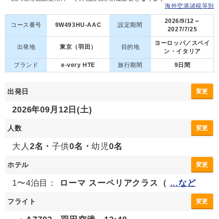
海外空港諸税等別
2026/9/12～
コース番号
9W493HU-AAC
設定期間
2027/7/25
ヨーロッパ／スペイ
出発地
東京（羽田）
目的地
ン・イタリア
ブランド
e-very HTE
旅行期間
9日間
出発日
変更
2026年09月12日(土)
人数
変更
大人
2名・
子供
0名・
幼児
0名
ホテル
変更
1〜4泊目：
ローマ スーペリアクラス（
...など
フライト
変更