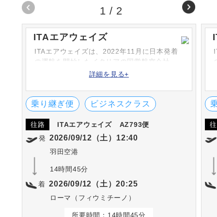
1
/
2
ITAエアウェイズ
ITAエアウェイズは、2022年11月に日本発着
の運航を開始したイタリアの国営航空会社。
詳細を見る+
乗り継ぎ便
ビジネスクラス
往路
ITAエアウェイズ
AZ793便
往
2026/09/12（土）12:40
発
羽田空港
14時間45分
2026/09/12（土）20:25
着
ローマ（フィウミチーノ）
所要時間：14時間45分