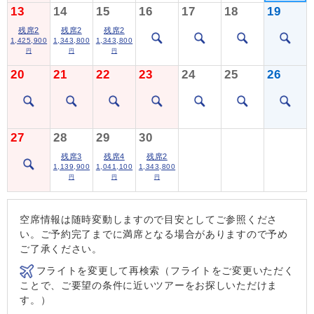
13
14
15
16
17
18
19
残席2
残席2
残席2
1,425,900
1,343,800
1,343,800
円
円
円
20
21
22
23
24
25
26
27
28
29
30
残席3
残席4
残席2
1,139,900
1,041,100
1,343,800
円
円
円
空席情報は随時変動しますので目安としてご参照くださ
い。ご予約完了までに満席となる場合がありますので予め
ご了承ください。
フライトを変更して再検索（フライトをご変更いただく
ことで、ご要望の条件に近いツアーをお探しいただけま
す。）