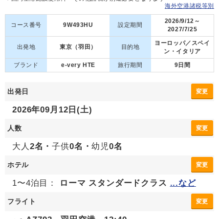
海外空港諸税等別
2026/9/12～
コース番号
9W493HU
設定期間
2027/7/25
ヨーロッパ／スペイ
出発地
東京（羽田）
目的地
ン・イタリア
ブランド
e-very HTE
旅行期間
9日間
出発日
変更
2026年09月12日(土)
人数
変更
大人
2名・
子供
0名・
幼児
0名
ホテル
変更
1〜4泊目：
ローマ スタンダードクラス
...など
フライト
変更