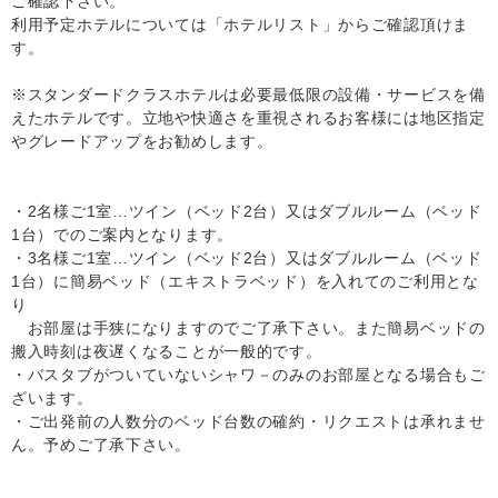
ご確認下さい。
利用予定ホテルについては「ホテルリスト」からご確認頂けま
す。
※スタンダードクラスホテルは必要最低限の設備・サービスを備
えたホテルです。立地や快適さを重視されるお客様には地区指定
やグレードアップをお勧めします。
・2名様ご1室…ツイン（ベッド2台）又はダブルルーム（ベッド
1台）でのご案内となります。
・3名様ご1室…ツイン（ベッド2台）又はダブルルーム（ベッド
1台）に簡易ベッド（エキストラベッド）を入れてのご利用とな
り
お部屋は手狭になりますのでご了承下さい。また簡易ベッドの
搬入時刻は夜遅くなることが一般的です。
・バスタブがついていないシャワ－のみのお部屋となる場合もご
ざいます。
・ご出発前の人数分のベッド台数の確約・リクエストは承れませ
ん。予めご了承下さい。