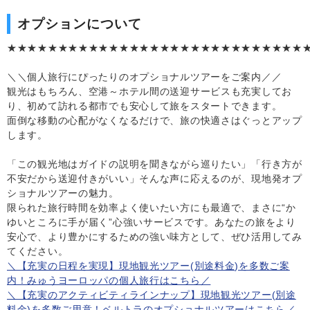
オプションについて
★★★★★★★★★★★★★★★★★★★★★★★★★★★★★
＼＼個人旅行にぴったりのオプショナルツアーをご案内／／
観光はもちろん、空港～ホテル間の送迎サービスも充実してお
り、初めて訪れる都市でも安心して旅をスタートできます。
面倒な移動の心配がなくなるだけで、旅の快適さはぐっとアップ
します。
「この観光地はガイドの説明を聞きながら巡りたい」「行き方が
不安だから送迎付きがいい」そんな声に応えるのが、現地発オプ
ショナルツアーの魅力。
限られた旅行時間を効率よく使いたい方にも最適で、まさに“か
ゆいところに手が届く”心強いサービスです。あなたの旅をより
安心で、より豊かにするための強い味方として、ぜひ活用してみ
てください。
＼【充実の日程を実現】現地観光ツアー(別途料金)を多数ご案
内！みゅうヨーロッパの個人旅行はこちら／
＼【充実のアクティビティラインナップ】現地観光ツアー(別途
料金)を多数ご用意！ベルトラのオプショナルツアーはこちら／