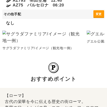
AZ793 羽田空港 12:40
AZ75 バルセロナ 06:20
その他手配
変更
なし
グエル公園/
サグラダファミリア/イメージ（観光地一例）
おすすめポイント
【ローマ】
古代の栄華を今に伝える歴史の街ローマ。