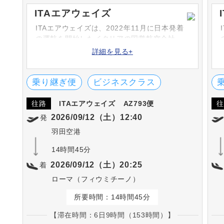
ITAエアウェイズ
ITAエアウェイズは、2022年11月に日本発着
の運航を開始したイタリアの国営航空会社。
詳細を見る+
乗り継ぎ便
ビジネスクラス
往路
ITAエアウェイズ
AZ793便
往
2026/09/12（土）12:40
発
羽田空港
14時間45分
2026/09/12（土）20:25
着
ローマ（フィウミチーノ）
所要時間：14時間45分
【滞在時間：6日9時間（153時間）】