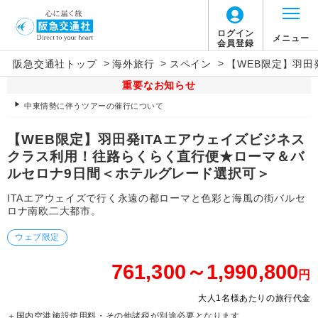
ログイン
メニュー
会員登録
>
>
>
阪急交通社トップ
海外旅行
スペイン
【WEB限定】羽田
重要なお知らせ
中東情勢に伴うツアーの催行について
【WEB限定】羽田発ITAエアウェイズビジネス
クラス利用！往路らくらく直行便★ローマ＆バ
ルセロナ9日間＜ホテルグレード選択可＞
ITAエアウェイズで行く永遠の都ローマと色彩と海風の街バルセ
ロナ南欧二大都市。
ウェブ限定
761,300～1,990,800
円
大人1名様あたりの旅行代金
＋国内空港施設使用料・その他諸税が別途必要となります