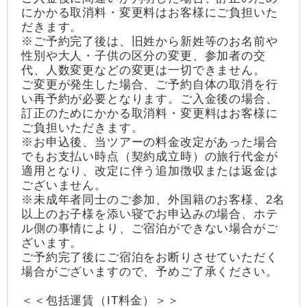
にかかる取消料・変更料はお客様にご負担いた
だきます。
※ご予約完了後は、旧姓から新姓等のお名前や
性別や大人・子供の区分の変更、参加者の交
代、人数変更などの変更は一切できません。
ご変更が発生した場合、ご予約自体の取消を行
い再予約が必要となります。ご入金後の場合、
訂正のためにかかる取消料・変更料はお客様に
ご負担いただきます。
※お申込後、当ツアーの料金改定があった場合
でもお支払い時点（契約成立時）の旅行代金が
適用となり、改定に伴う追加徴収または返金は
ございません。
※未成年者同士のご参加、外国籍のお客様、2名
以上のお子様を添い寝でお申込みの場合、ホテ
ル側の事情により、ご宿泊ができない場合がご
ざいます。
ご予約完了後にご宿泊をお断りさせていただく
場合がございますので、予めご了承ください。
＜＜包括運賃（IT料金）＞＞