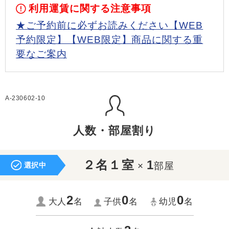
利用運賃に関する注意事項
★ご予約前に必ずお読みください【WEB
予約限定】【WEB限定】商品に関する重
要なご案内
A-230602-10
人数・部屋割り
２名１室
1
×
部屋
選択中
2
0
0
大人
名
子供
名
幼児
名