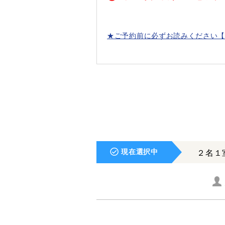
★ご予約前に必ずお読みください【
現在選択中
２名１