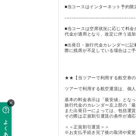
■当コースはインターネット予約限
-----------------------------------------
■当コースは空席状況に応じて料金
代金が適用となり、改定に伴う追
■出発日・旅行代金カレンダーに記
際に残席が不足している場合はご
★★【当ツアーで利用する航空券
ツアーで利用する航空運賃は、個人向
基本の料金表示は「最安値」とな
旅行代金のカレンダー左上部の「
また出発日ーによっては、包括運
その際は正規割引運賃の条件が適
＜＜正規割引運賃＞＞
※お支払手続き完了後の取消や変