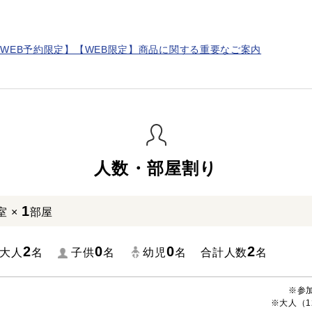
WEB予約限定】【WEB限定】商品に関する重要なご案内
人数・部屋割り
1
室 ×
部屋
2
0
0
2
大人
名
子供
名
幼児
名
合計人数
名
※参
※大人（1