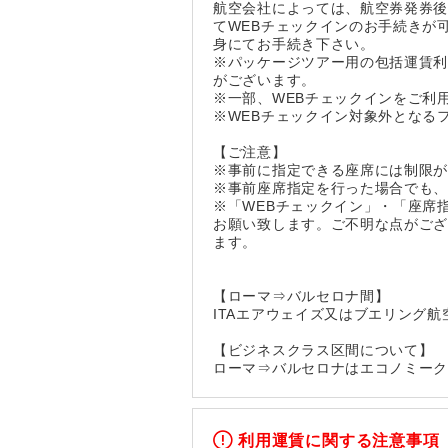
航空会社によっては、航空券発券後
てWEBチェックインのお手続きが
身にてお手続き下さい。
※パッケージツアー用の包括運賃
がございます。
※一部、WEBチェックインをご利
※WEBチェックイン対象外となる
【ご注意】
※事前に指定できる座席には制限
※事前座席指定を行った場合でも
※「WEBチェックイン」・「座席
お願い致します。ご不明な点がご
ます。
【ローマ⇒バルセロナ間】
ITAエアウェイズ又はブエリング
【ビジネスクラス区間について】
ローマ⇒バルセロナはエコノミー
利用運賃に関する注意事項