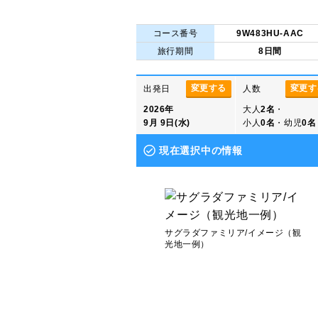
コース番号
9W483HU-AAC
旅行期間
8日間
変更する
変更す
出発日
人数
2026年
大人
2名
・
9月 9日(水)
小人
0名
・幼児
0名
現在選択中の情報
サグラダファミリア/イメージ（観
光地一例）