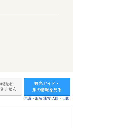
観光ガイド・
料請求
きません
旅の情報を見る
気温・服装
通貨
入国・出国