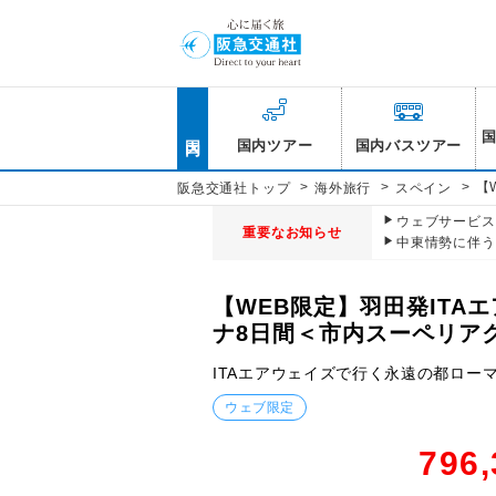
国内
国内ツアー
国内バスツアー
>
>
>
【
阪急交通社トップ
海外旅行
スペイン
ウェブサービス休
重要なお知らせ
中東情勢に伴う
【WEB限定】羽田発IT
ナ8日間＜市内スーペリア
ITAエアウェイズで行く永遠の都ロー
ウェブ限定
796