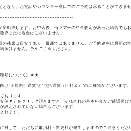
定となり、お電話やカウンター窓口でのご予約は承ることができま
--------------------------------------------
が変動致します。お申込後、当ツアーの料金改定があった場合でも
加徴収または返金はございません。
載の残席は目安であり、最新ではありません。ご予約途中に最新の
予約頂けません。予めご了承ください。
の種類について】★★
け“正規割引運賃”と“包括運賃（IT料金）”の二種類がございます
っております。
最安値▼」をクリック頂きますと、それぞれの基本料金がご確認頂け
賃が設定されていない場合もございます。
応されます。
更に対して、ただちに取消料・変更料が発生しますのでご注意くださ