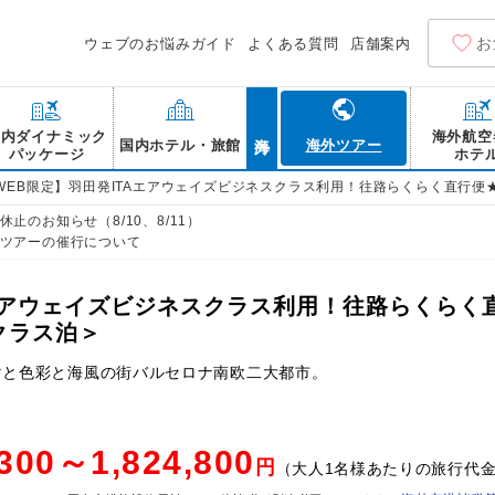
お
ウェブのお悩みガイド
よくある質問
店舗案内
海外
国内ダイナミック
海外航空
国内ホテル・旅館
海外ツアー
パッケージ
ホテ
WEB限定】羽田発ITAエアウェイズビジネスクラス利用！往路らくらく直行
止のお知らせ（8/10、8/11）
ツアーの催行について
Aエアウェイズビジネスクラス利用！往路らくらく
クラス泊＞
マと色彩と海風の街バルセロナ南欧二大都市。
,300～1,824,800
円
（大人1名様あたりの旅行代