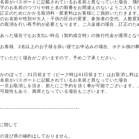
お名前がパスポートに記載されているお名前と異なっていた場合、飛
マ字のお名前のつづりや姓と名の順番をお間違えのないようご入力く
、訂正のためにかかる取消料・変更料はお客様にご負担いただきます
等のお名前や性別や大人・子供の区分の変更、参加者の交代、人数変
体の取消を行い再予約が必要となります。ご入金後の場合、訂正のた
があった場合でもお支払い時点（契約成立時）の旅行代金が適用とな
お客様、2名以上のお子様を添い寝でお申込みの場合、ホテル側の
せていただく場合がございますので、予めご了承ください。
かのぼって、31日前まで（ピーク時は41日前まで）はお取消し料
お名前がパスポートに記載されているお名前と異なっていた場合
一旦お取消しを頂き、新たにご予約を頂く事が可能でございます。
可能性もあり、満席となっている場合もございます。
---------------------------------------------
定に関して
席の並び席の確約はしておりません。