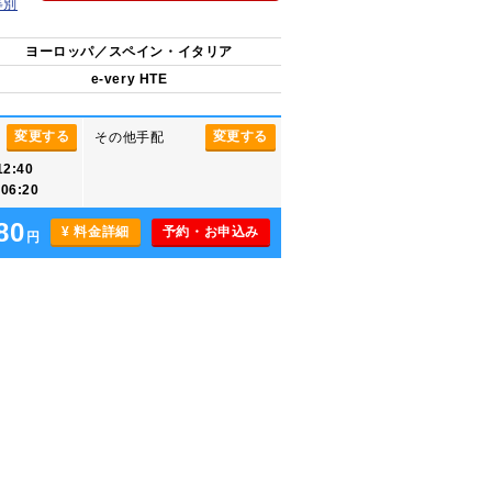
等別
ヨーロッパ／スペイン・イタリア
e-very HTE
変更する
変更する
その他手配
:40
6:20
80
¥ 料金詳細
予約・お申込み
円