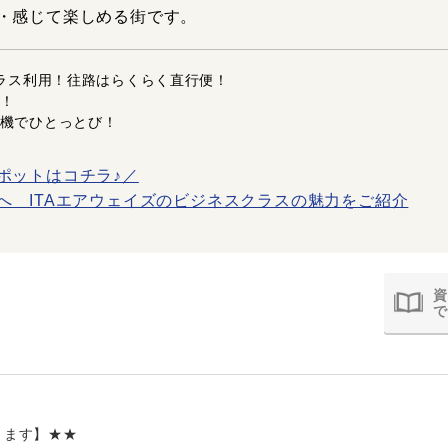
・感じて楽しめる街です。
クラス利用！往路はらくらく直行便！
！
機でひとっとび！
ポットはコチラ♪／
へ ITAエアウェイズのビジネスクラスの魅力をご紹介
資
で
ります】★★