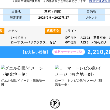
海外空港諸税
＋国内空港施設使用料・その他諸税が別途必要となります
出発地
東京（羽田）
目的地
設定期間
2026/9/9～2027/7/27
ブランド
る
変更する
ホテル
フライト
1〜3泊目：
往路
AZ793 羽田空港 12
ローマ スーペリアクラス…
など
復路
AZ75 バルセロナ 0
2,210,2
【お支払い総額】
燃料サーチャージ込
グエル公園/イメージ（観光地一
ローマ トレビの泉/イメージ（観
例）
光地一例）