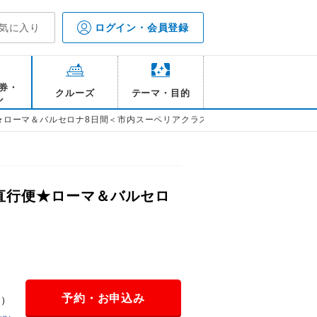
気に入り
ログイン・会員登録
券・
クルーズ
テーマ・目的
ル
便★ローマ＆バルセロナ8日間＜市内スーペリアクラス泊＞
直行便★ローマ＆バルセロ
予約・お申込み
金）