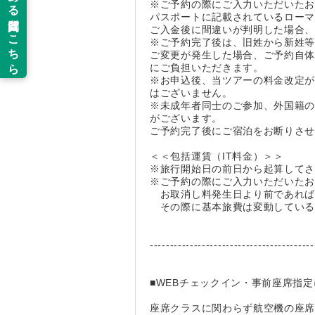
※ご予約の際にご入力いただいた
パスポートに記載されているロー
ご入金後に間違いが判明した場合
※ご予約完了後は、旧姓から新姓
ご変更が発生した場合、ご予約自
にご負担いただきます。
※お申込後、当ツアーの料金改定
はございません。
※未成年者同士のご参加、外国籍の
がございます。
ご予約完了後にご宿泊をお断りさ
＜＜包括運賃（IT料金）＞＞
※旅行開始日の前日から起算してさ
※ご予約の際にご入力いただいた
お取消し料発生日より前であれば
その際に基本旅費は変動している
-----------------------------------------
■WEBチェックイン・事前座席指
座席クラスに関わらず航空機の座