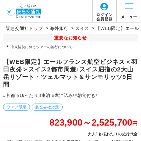
ログイン
メニュー
会員登録
>
>
>
阪急交通社トップ
海外旅行
スイス
【WEB限定】エール
重要なお知らせ
中東情勢に伴うツアーの催行について
【WEB限定】エールフランス航空ビジネス＜羽
田夜発＞スイス2都市周遊♪スイス屈指の2大山
岳リゾート・ツェルマット＆サンモリッツ9日
間
#各都市ゆったり3連泊!#燃油込み!#朝食付き!
ウェブ限定
航空会社指定
823,900～2,525,700
円
大人1名様あたりの旅行代金