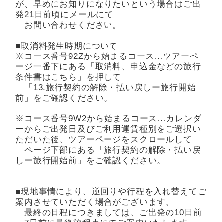
が、早めにお知りになりたいという場合はご出
発21日前頃にメールにて
お問い合わせください。
■取消料発生時期について
※コース番号92Zから始まるコース…ツアーペ
ージ一番下にある「取消料、申込金などの旅行
条件書はこちら」を押して
「13.旅行契約の解除・払い戻しー旅行開始
前」をご確認ください。
※コース番号9W2から始まるコース…カレンダ
ーからご出発日及びご利用運賃種別をご選択い
ただいた後、ツアーページをスクロールして
ページ下部にある「旅行契約の解除・払い戻
しー旅行開始前」をご確認ください。
■現地事情により、逆回りや行程を入れ替えてご
案内させていただく場合がございます。
最終の日程につきましては、ご出発の10日前