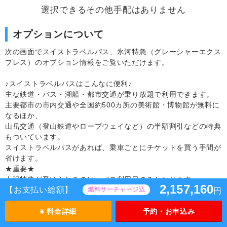
選択できるその他手配はありません
オプションについて
次の画面でスイストラベルパス、氷河特急（グレーシャーエクス
プレス）のオプション情報をご覧いただけます。
♪スイストラベルパスはこんなに便利♪
主な鉄道・バス・湖船・都市交通が乗り放題で利用できます。
主要都市の市内交通や全国約500カ所の美術館・博物館が無料に
なるほか、
山岳交通（登山鉄道やロープウェイなど）の半額割引などの特典
もついています。
スイストラベルパスがあれば、乗車ごとにチケットを買う手間が
省けます。
★重要★
上記特典が受けられるのは、パス利用日のみとなります。
2,157,160
【お支払い総額】
燃料サーチャージ込
利用日以外は特典が受けられませんので、ご注意ください。
円
次の画面でお申込み可能なオプションの詳細情報を見ること
¥ 料金詳細
予約・お申込み
ができます