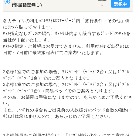
選択中
○
(部屋指定無し)
各カテゴリの利用ﾎﾃﾙﾘｽﾄはﾂｱｰﾍﾟｰｼﾞ内「旅行条件・その他」欄
にﾘﾝｸを貼っております。
ﾎﾃﾙ指定なしﾌﾟﾗﾝの場合、ﾎﾃﾙﾘｽﾄ内より該当するｸﾞﾚｰﾄﾞのﾎﾃﾙを
当社が手配いたします。
ﾎﾃﾙの指定・ご希望はお受けできません。利用ﾎﾃﾙはご出発の10
日前～7日前に最終旅程表にてご案内いたします。
2名様1室でのご参加の場合、ﾂｲﾝﾍﾞｯﾄﾞ（ﾍﾞｯﾄﾞ2台）又はﾀﾞﾌﾞﾙ
ﾍﾞｯﾄﾞ（ﾍﾞｯﾄﾞ1台）でのご案内となります。
3名様1室でのご参加の場合、ﾂｲﾝﾍﾞｯﾄﾞ（ﾍﾞｯﾄﾞ2台）又はﾀﾞﾌﾞﾙ
ﾍﾞｯﾄﾞ（ﾍﾞｯﾄﾞ1台）+簡易ベッドでのご案内となります。
その為、お部屋は手狭になりますので、あらかじめご了承くださ
い。
また、いずれの場合もご出発前の人数様分のベッド台数の確約・
ﾘｸｴｽﾄは承れませんので、あらかじめご了承ください。
1名様部屋をご利用の場合は、「ｼﾝｸﾞﾙ旅行代金」にてご案内が