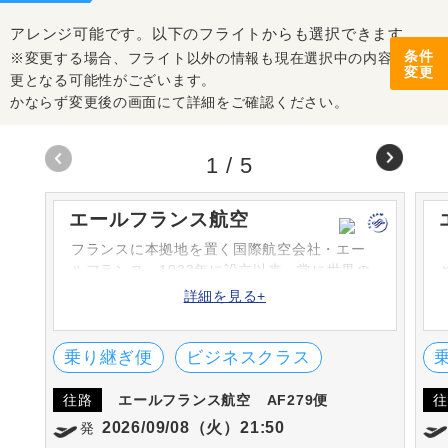
アレンジ可能です。以下のフライトからも選択できます。
条件
※変更する場合、フライト以外の情報も現在選択中の内容から変
変更
更となる可能性がございます。
かならず変更後の画面にて詳細をご確認ください。
1
/
5
エールフランス航空
フランスに本拠地を置く国際航空会社・エー
ルフランス。1933年に設立以来、常に世界の
先頭をゆく航空会社です。多くのお客さまが
詳細を見る+
安心できるおもてなしのサービスをご提供し
ます。500以上の世界各都市へ就航していま
す。
乗り継ぎ便
ビジネスクラス
往路
エールフランス航空
AF279便
往
2026/09/08（火）21:50
発