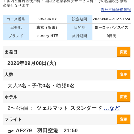
＋国内空港施設使用料・国内空港旅客保安サービス料・その他諸税が別途
必要となります
海外空港諸税等別
コース番号
9W29RHY
設定期間
2026/9/8～2027/7/24
出発地
東京（羽田）
目的地
ヨーロッパ／スイス
ブランド
e-very HTE
旅行期間
9日間
出発日
変更
2026年09月08日(火)
人数
変更
大人
2名・
子供
0名・
幼児
0名
ホテル
変更
2〜4泊目：
ツェルマット スタンダード
...など
フライト
変更
AF279 羽田空港 21:50