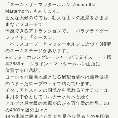
「ズーム・ザ・マッターホルン Zooom the
Matterhorn」もあります。
どんな天候の時でも、壮大な山々の絶景をさまざ
まなアプローチで
体感できるアトラクションで、「パラグライダー
フライト」「シーズン」
「ペリスコープ」とマッターホルンに近づく3段階
のズームステージがあります。
●マッターホルングレーシャーパラダイス・・・標
高3883ｍ、クライン・マッターホルン山頂に
位置する山岳駅。
ヨーロッパ最高地点となる展望台駅へは最新技術
のつまったロープウェイで結んでいます。
イタリアとスイスの国境から流れるテオデゥール
氷河を中心としてゴルナー氷河へと続く、
アルプス最大級の氷原が広がる万年雪の世界。38
の4000ｍ級の山々と
14の氷河に囲まれた壮大な景色は見るものを圧倒