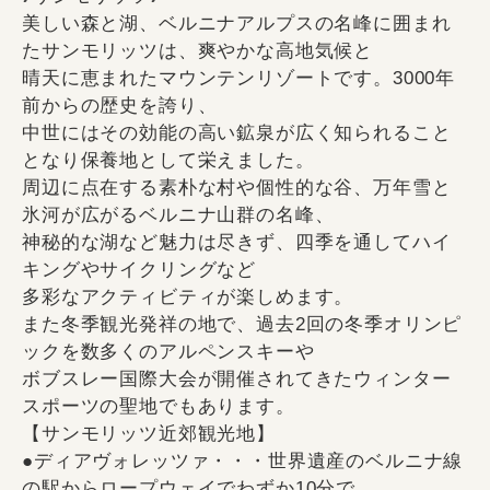
美しい森と湖、ベルニナアルプスの名峰に囲まれ
たサンモリッツは、爽やかな高地気候と
晴天に恵まれたマウンテンリゾートです。3000年
前からの歴史を誇り、
中世にはその効能の高い鉱泉が広く知られること
となり保養地として栄えました。
周辺に点在する素朴な村や個性的な谷、万年雪と
氷河が広がるベルニナ山群の名峰、
神秘的な湖など魅力は尽きず、四季を通してハイ
キングやサイクリングなど
多彩なアクティビティが楽しめます。
また冬季観光発祥の地で、過去2回の冬季オリンピ
ックを数多くのアルペンスキーや
ボブスレー国際大会が開催されてきたウィンター
スポーツの聖地でもあります。
【サンモリッツ近郊観光地】
●ディアヴォレッツァ・・・世界遺産のベルニナ線
の駅からロープウェイでわずか10分で