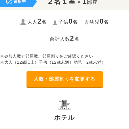
２名１室
1
×
部屋
選択中
2
0
0
大人
名
子供
名
幼児
名
2
合計人数
名
※参加人数と部屋数、部屋割りをご確認ください
※大人（12歳以上）子供（12歳未満）幼児（2歳未満）
人数・部屋割りを変更する
ホテル