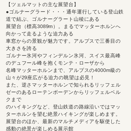
【ツェルマットの主な展望台】
●ゴルナーグラード・・・通年運行している登山鉄
道で結ぶ、ゴルナーグラート山稜にある
展望台（標高3089m）。まるでマッターホルンへ
向かって走るような迫力ある
車窓からの景観が魅力です。アルプスで三番目の
大きさを誇る
ゴルナー氷河やフィンデルン氷河、スイス最高峰
のデュフール峰を抱くモンテ・ローザから
名峰マッターホルンまで、アルプスの4000m級の
山々が29座広がる迫力の眺望は必見！
また、逆さマッターホルンで知られるリッフェル
ゼーのあるローテンボーデンからリッフェルベル
クまで
のハイキングなど、登山鉄道の路線沿いではマッ
ターホルンを望む絶景ハイキングが楽しめます。
展望台のほか、最新のマルチメディアを駆使した
感動の絶景が楽しめる展示館