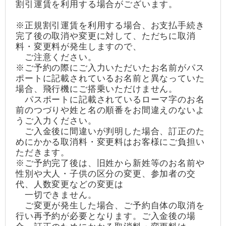
割引運賃を利用する場合がございます。
※正規割引運賃を利用する場合、お支払手続き
完了後の取消や変更に対して、ただちに取消
料・変更料が発生しますので、
ご注意ください。
※ご予約の際にご入力いただいたお名前がパス
ポートに記載されているお名前と異なっていた
場合、飛行機にご搭乗いただけません。
パスポートに記載されているローマ字のお名
前のつづりや姓と名の順番をお間違えのないよ
うご入力ください。
ご入金後に間違いが判明した場合、訂正のた
めにかかる取消料・変更料はお客様にご負担い
ただきます。
※ご予約完了後は、旧姓から新姓等のお名前や
性別や大人・子供の区分の変更、参加者の交
代、人数変更などの変更は
一切できません。
ご変更が発生した場合、ご予約自体の取消を
行い再予約が必要となります。ご入金後の場