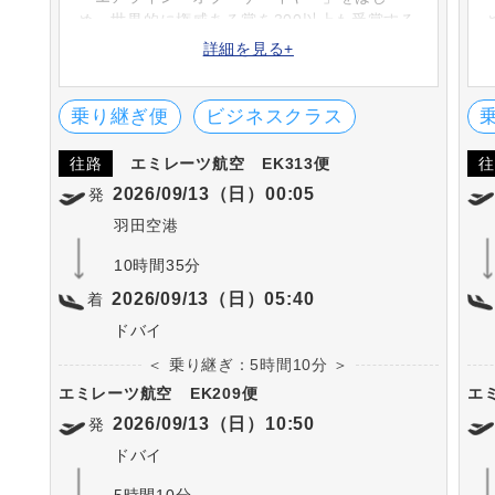
め、世界的に権威ある賞を300以上も受賞する
エミレーツ航空。1985年に設立し、アラブ首
詳細を見る+
長国連邦のドバイを本拠地としています。ア
ジア・アフリカ・ヨーロッパ・北米・中南米
など世界各国へ就航をしています。
乗り継ぎ便
ビジネスクラス
往路
エミレーツ航空
EK313便
往
2026/09/13（日）00:05
発
羽田空港
10時間35分
2026/09/13（日）05:40
着
ドバイ
＜ 乗り継ぎ：5時間10分 ＞
エミレーツ航空
EK209便
エ
2026/09/13（日）10:50
発
ドバイ
5時間10分