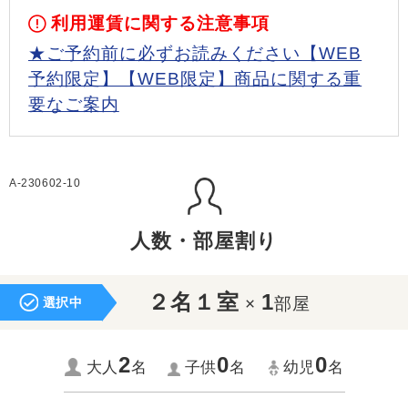
利用運賃に関する注意事項
★ご予約前に必ずお読みください【WEB
予約限定】【WEB限定】商品に関する重
要なご案内
A-230602-10
人数・部屋割り
２名１室
1
×
部屋
選択中
2
0
0
大人
名
子供
名
幼児
名