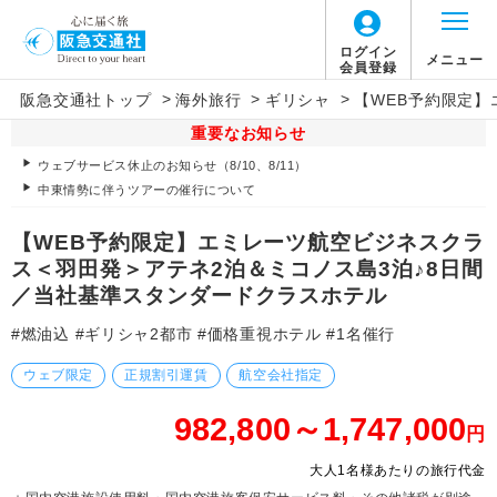
ログイン
メニュー
会員登録
>
>
>
阪急交通社トップ
海外旅行
ギリシャ
【WEB予約限定
重要なお知らせ
ウェブサービス休止のお知らせ（8/10、8/11）
中東情勢に伴うツアーの催行について
【WEB予約限定】エミレーツ航空ビジネスクラ
ス＜羽田発＞アテネ2泊＆ミコノス島3泊♪8日間
／当社基準スタンダードクラスホテル
#燃油込 #ギリシャ2都市 #価格重視ホテル #1名催行
ウェブ限定
正規割引運賃
航空会社指定
982,800～1,747,000
円
大人1名様あたりの旅行代金