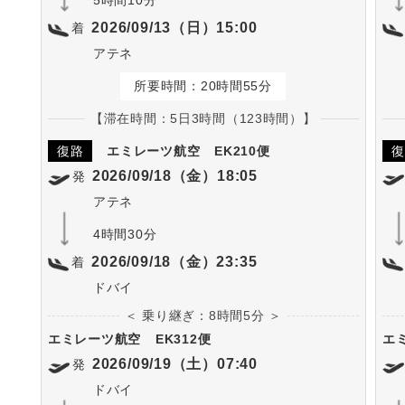
2026/09/13（日）15:00
着
アテネ
所要時間：20時間55分
【滞在時間：5日3時間（123時間）】
復路
エミレーツ航空
EK210便
復
2026/09/18（金）18:05
発
アテネ
4時間30分
2026/09/18（金）23:35
着
ドバイ
＜ 乗り継ぎ：8時間5分 ＞
エミレーツ航空
EK312便
エ
2026/09/19（土）07:40
発
ドバイ