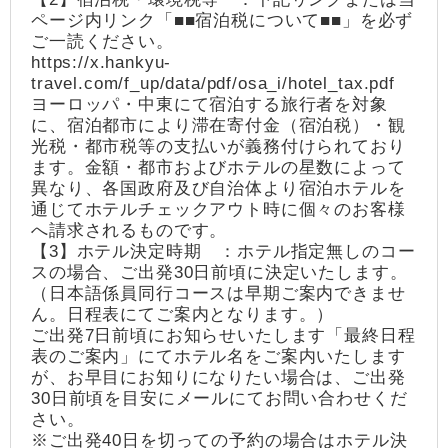
ページ内リンク「■■宿泊税について■■」を必ず
ご一読ください。
https://x.hankyu-
travel.com/f_up/data/pdf/osa_i/hotel_tax.pdf
ヨーロッパ・中東にて宿泊する旅行者を対象
に、宿泊都市により滞在寄付金（宿泊税）・観
光税・都市税等の支払いが義務付けられており
ます。金額・都市およびホテルの星数によって
異なり、各国政府及び自治体より宿泊ホテルを
通じてホテルチェックアウト時に個々のお客様
へ請求されるものです。
【3】ホテル決定時期 ：ホテル指定無しのコー
スの場合、ご出発30日前頃に決定いたします。
（日本語係員同行コースは早期ご案内できませ
ん。日程表にてご案内となります。）
ご出発7日前頃にお知らせいたします「最終日程
表のご案内」にてホテル名をご案内いたします
が、お早目にお知りになりたい場合は、ご出発
30日前頃を目安にメールにてお問い合わせくだ
さい。
※ご出発40日を切っての予約の場合はホテル決