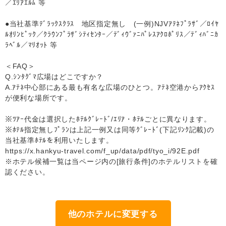
／ｴﾘｱｴﾙﾑ 等
●当社基準ﾃﾞﾗｯｸｽｸﾗｽ 地区指定無し (一例)NJVｱﾃﾈﾌﾟﾗｻﾞ／ﾛｲﾔ
ﾙｵﾘﾝﾋﾟｯｸ／ｸﾗｳﾝﾌﾟﾗｻﾞｼﾃｨｾﾝﾀｰ／ﾃﾞｨｳﾞｧﾆﾊﾟﾚｽｱｸﾛﾎﾟﾘｽ／ﾃﾞｨﾊﾞﾆｶ
ﾗﾍﾞﾙ／ﾏﾘｵｯﾄ 等
＜FAQ＞
Q.ｼﾝﾀｸﾞﾏ広場はどこですか？
A.ｱﾃﾈ中心部にある最も有名な広場のひとつ。ｱﾃﾈ空港からｱｸｾｽ
が便利な場所です。
※ﾂｱｰ代金は選択したﾎﾃﾙｸﾞﾚｰﾄﾞ/ｴﾘｱ・ﾎﾃﾙごとに異なります。
※ﾎﾃﾙ指定無しﾌﾟﾗﾝは上記一例又は同等ｸﾞﾚｰﾄﾞ(下記ﾘﾝｸ記載)の
当社基準ﾎﾃﾙを利用いたします。
https://x.hankyu-travel.com/f_up/data/pdf/tyo_i/92E.pdf
※ホテル候補一覧は当ページ内の[旅行条件]のホテルリストを確
認ください。
他のホテルに変更する