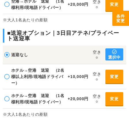
空港→ホテル 送迎 （1名
空き
+20,000円
変更
○
様利用/現地語ドライバー）
条件
※大人1名あたりの差額
変更
■送迎オプション｜3日目アテネ/プライベー
ト送迎車
空き
送迎なし
選択中
○
ホテル→空港 送迎 （2名
空き
様以上利用/現地語ドライバ
+10,000円
変更
○
ー）
ホテル→空港 送迎 （1名
空き
+20,000円
変更
○
様利用/現地語ドライバー）
※大人1名あたりの差額