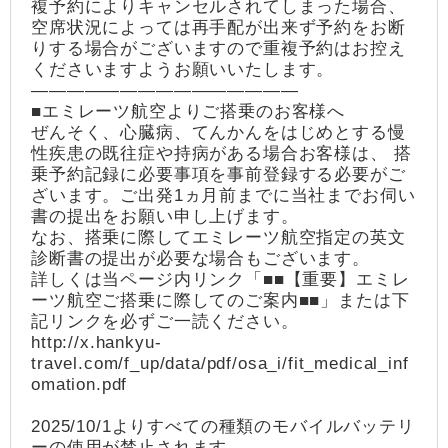
複予約によりキャンセルされてしまった場合、
空席状況によっては再手配が出来ず予約をお断
りする場合がございますので重複予約はお控え
くださいますようお願いいたします。
―――――――――――――――
■エミレーツ航空よりご搭乗のお客様へ
ぜんそく、心臓病、てんかんをはじめとする慢
性疾患の既往症や持病がある場合お客様は、 搭
乗予約記録に必要事項を事前登録する必要がご
ざいます。ご出発1ヵ月前までに当社までお伺い
書の提出をお願い申し上げます。
なお、搭乗に際してエミレーツ航空指定の英文
診断書の提出が必要な場合もございます。
詳しくは当ページ内リンク「■■【重要】エミレ
ーツ航空ご搭乗に際してのご案内■■」または下
記リンクを必ずご一読ください。
http://x.hankyu-
travel.com/f_up/data/pdf/osa_i/fit_medical_inf
omation.pdf
2025/10/1よりすべての種類のモバイルバッテリ
ーの使用が禁止されます。