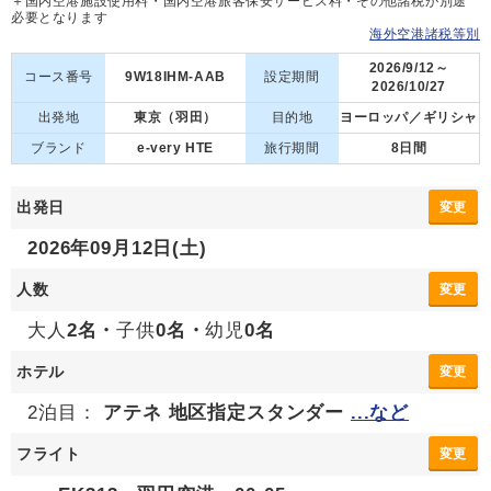
＋国内空港施設使用料・国内空港旅客保安サービス料・その他諸税が別途
必要となります
海外空港諸税等別
2026/9/12～
コース番号
9W18IHM-AAB
設定期間
2026/10/27
出発地
東京（羽田）
目的地
ヨーロッパ／ギリシャ
ブランド
e-very HTE
旅行期間
8日間
出発日
変更
2026年09月12日(土)
人数
変更
大人
2名・
子供
0名・
幼児
0名
ホテル
変更
2泊目：
アテネ 地区指定スタンダー
...など
フライト
変更