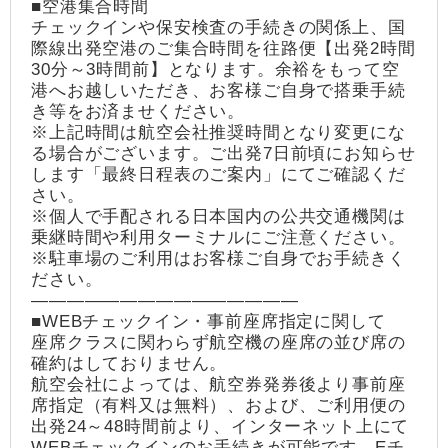
■空港集合時間
チェックインや保安検査の手続きの関係上、国
際線出発空港のご集合時間を往路便【出発2時間
30分～3時間前】となります。余裕をもって空
港へお越しいただき、お客様ご自身で搭乗手続
き等をお済ませください。
※上記時間は航空会社推奨時間となり変更にな
る場合がございます。ご出発7日前頃にお知らせ
します「最終日程表のご案内」にてご確認くだ
さい。
※個人で手配される日本国内の公共交通機関は
乗継時間や利用ターミナルにご注意ください。
※駐車場のご利用はお客様ご自身でお手続きく
ださい。
―――――――――――――――
■WEBチェックイン・事前座席指定に関して
座席クラスに関わらず航空機の座席の並び席の
確約はしておりません。
航空会社によっては、航空券発券後より事前座
席指定（有料又は無料）、および、ご利用便の
出発24～48時間前より、インターネット上にて
WEBチェックインのお手続きが可能です。Eチ