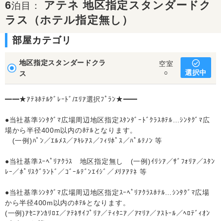
6
アテネ 地区指定スタンダードク
泊目：
ラス（ホテル指定無し）
部屋カテゴリ
地区指定スタンダードクラ
空室
選択中
○
ス
━━★ｱﾃﾈﾎﾃﾙｸﾞﾚｰﾄﾞ/ｴﾘｱ選択ﾌﾟﾗﾝ★━━
●当社基準ｼﾝﾀｸﾞﾏ広場周辺地区指定ｽﾀﾝﾀﾞｰﾄﾞｸﾗｽﾎﾃﾙ…ｼﾝﾀｸﾞﾏ広
場から半径400m以内のﾎﾃﾙとなります。
(一例)ﾊﾟﾝ／ｴﾙﾒｽ／ｱｷﾚｱｽ／ﾌｨﾘﾎﾟｽ／ﾊﾟﾙﾃﾉﾝ 等
●当社基準ｽｰﾍﾟﾘｱｸﾗｽ 地区指定無し (一例)ｲﾘｼｱ／ｻﾞﾌｫﾘｱ／ｽﾀﾝ
ﾚｰ／ﾎﾟﾘｽｸﾞﾗﾝﾄﾞ／ｺﾞｰﾙﾃﾞﾝｴｲｼﾞ／ﾒﾘｱｱﾃﾈ 等
●当社基準ｼﾝﾀｸﾞﾏ広場周辺地区指定ｽｰﾍﾟﾘｱｸﾗｽﾎﾃﾙ…ｼﾝﾀｸﾞﾏ広場
から半径400m以内のﾎﾃﾙとなります。
(一例)ｱｾﾆｱﾝｶﾘﾛｴ／ｱﾃﾈｻｲﾌﾟﾘｱ／ﾃｨﾀﾆｱ／ｱﾏﾘｱ／ｱｽﾄｰﾙ／ﾍﾛﾃﾞｨｵﾝ