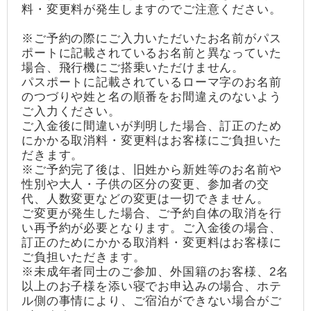
料・変更料が発生しますのでご注意ください。
※ご予約の際にご入力いただいたお名前がパス
ポートに記載されているお名前と異なっていた
場合、飛行機にご搭乗いただけません。
パスポートに記載されているローマ字のお名前
のつづりや姓と名の順番をお間違えのないよう
ご入力ください。
ご入金後に間違いが判明した場合、訂正のため
にかかる取消料・変更料はお客様にご負担いた
だきます。
※ご予約完了後は、旧姓から新姓等のお名前や
性別や大人・子供の区分の変更、参加者の交
代、人数変更などの変更は一切できません。
ご変更が発生した場合、ご予約自体の取消を行
い再予約が必要となります。ご入金後の場合、
訂正のためにかかる取消料・変更料はお客様に
ご負担いただきます。
※未成年者同士のご参加、外国籍のお客様、2名
以上のお子様を添い寝でお申込みの場合、ホテ
ル側の事情により、ご宿泊ができない場合がご