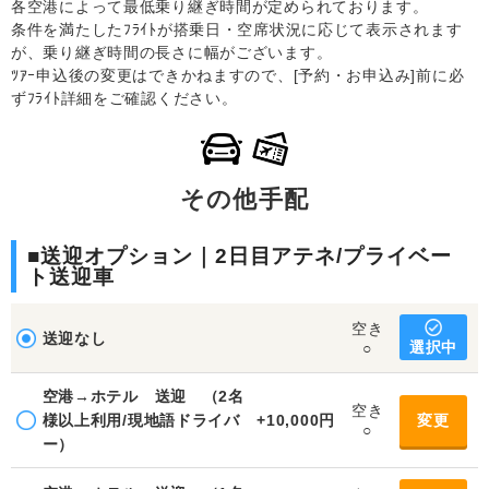
各空港によって最低乗り継ぎ時間が定められております。
条件を満たしたﾌﾗｲﾄが搭乗日・空席状況に応じて表示されます
が、乗り継ぎ時間の長さに幅がございます。
ﾂｱｰ申込後の変更はできかねますので、[予約・お申込み]前に必
ずﾌﾗｲﾄ詳細をご確認ください。
その他手配
■送迎オプション｜2日目アテネ/プライベー
ト送迎車
空き
送迎なし
選択中
○
空港→ホテル 送迎 （2名
空き
様以上利用/現地語ドライバ
+10,000円
変更
○
ー）