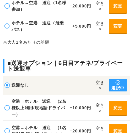
ホテル→空港 送迎（1名様
空き
+20,000円
変更
○
参加）
ホテル→空港 送迎（混乗
空き
+5,000円
変更
○
バス）
※大人1名あたりの差額
■送迎オプション｜6日目アテネ/プライベー
ト送迎車
空き
送迎なし
選択中
○
空港→ホテル 送迎 （2名
空き
様以上利用/現地語ドライバ
+10,000円
変更
○
ー）
空港→ホテル 送迎 （1名
空き
+20,000円
変更