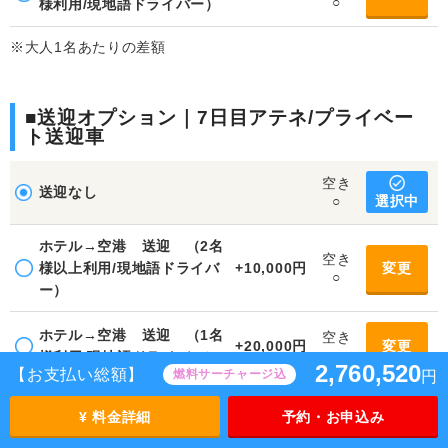
○
様利用/現地語ドライバー）
※大人1名あたりの差額
■送迎オプション｜7日目アテネ/プライベー
ト送迎車
空き
送迎なし
選択中
○
ホテル→空港 送迎 （2名
空き
様以上利用/現地語ドライバ
+10,000円
変更
○
ー）
ホテル→空港 送迎 （1名
空き
+20,000円
変更
○
様利用/現地語ドライバー）
2,760,520
【お支払い総額】
燃料サーチャージ込
円
※大人1名あたりの差額
¥ 料金詳細
予約・お申込み