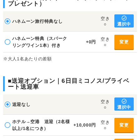
プレゼント）
空き
ハネムーン旅行特典なし
選択中
○
ハネムーン特典（スパーク
空き
+0円
変更
○
リングワイン1本）付き
※大人1名あたりの差額
■送迎オプション｜6日目ミコノス/プライベ
ート送迎車
空き
送迎なし
選択中
○
ホテル→空港 送迎（2名様
空き
+10,000円
変更
○
以上/1名につき）