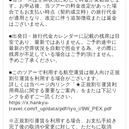
す。お申込後、当ツアーの料金改定があった場
合でもお支払い時点（契約成立時）の旅行代金
が適用となり、改定に伴う追加徴収または返金
はございません。
■出発日・旅行代金カレンダーに記載の残席は目
安であり、最新ではありません。ご予約途中に
最新の空席状況を自動で照会する為、その際に
残席が不足している場合はご予約頂けません。
予めご了承ください。
■このツアーで利用する航空運賃は個人向け正規
割引運賃を利用する場合がございます。
詳しくは当ページ内リンク「★正規割引運賃利
用商品に関する重要なご案内」をまたは下記リ
ンクを必ずご一読ください。
https://x.hankyu-
travel.com/f_up/data/pdf/tyo_i/9W_PEX.pdf
※正規割引運賃を利用する場合、お支払手続き
完了後の取消や変更に対して、ただちに取消