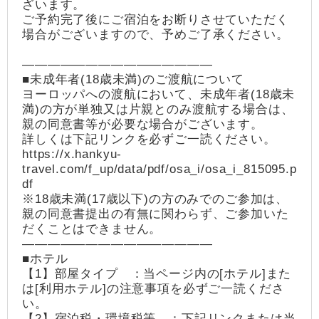
ざいます。
ご予約完了後にご宿泊をお断りさせていただく
場合がございますので、予めご了承ください。
―――――――――――――――
■未成年者(18歳未満)のご渡航について
ヨーロッパへの渡航において、未成年者(18歳未
満)の方が単独又は片親とのみ渡航する場合は、
親の同意書等が必要な場合がございます。
詳しくは下記リンクを必ずご一読ください。
https://x.hankyu-
travel.com/f_up/data/pdf/osa_i/osa_i_815095.p
df
※18歳未満(17歳以下)の方のみでのご参加は、
親の同意書提出の有無に関わらず、ご参加いた
だくことはできません。
―――――――――――――――
■ホテル
【1】部屋タイプ ：当ページ内の[ホテル]また
は[利用ホテル]の注意事項を必ずご一読くださ
い。
【2】宿泊税・環境税等 ：下記リンクまたは当