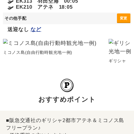
EK313 羽田空港 00:05
EK210 アテネ 18:05
その他手配
変更
送迎なし
など
ミコノス島(自由行動時観光地一例)
ギリシャ ミ
おすすめポイント
■阪急交通社のギリシャ2都市アテネ＆ミコノス島
フリープラン♪