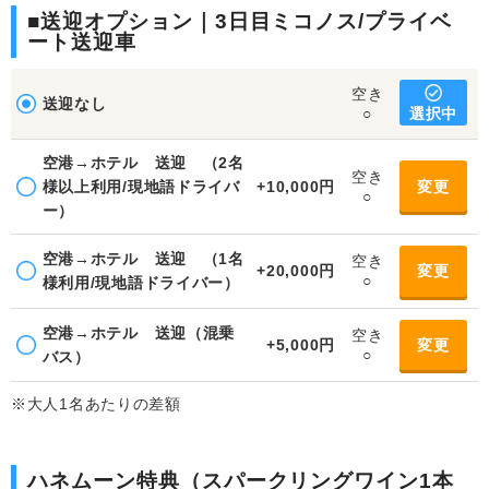
■送迎オプション｜3日目ミコノス/プライベ
ート送迎車
空き
送迎なし
選択中
○
空港→ホテル 送迎 （2名
空き
様以上利用/現地語ドライバ
+10,000円
変更
○
ー）
空港→ホテル 送迎 （1名
空き
+20,000円
変更
○
様利用/現地語ドライバー）
空港→ホテル 送迎（混乗
空き
+5,000円
変更
○
バス）
※大人1名あたりの差額
ハネムーン特典（スパークリングワイン1本