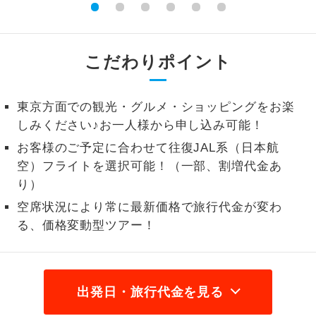
1名様から出発可能な個人型プランで
1名様催行
す。
こだわりポイント
2名様から出発可能な個人型プランで
2名様催行
す。
東京方面での観光・グルメ・ショッピングをお楽
おひとり様参
おひとり様限定でご参加いただけるコー
しみください♪お一人様から申し込み可能！
加限定
スです。
お客様のご予定に合わせて往復JAL系（日本航
1名様1室同代
1名様1室利用でも追加料金がかからない
空）フライトを選択可能！（一部、割増代金あ
金
コースです。
り）
空席状況により常に最新価格で旅行代金が変わ
ご夫婦限定でご参加いただけるコースで
ご夫婦限定
る、価格変動型ツアー！
す。
女性限定でご参加いただけるコースで
女性限定
す。
出発日・旅行代金を見る
ご参加にあたり年齢に制限があるコース
年齢制限あり
です。