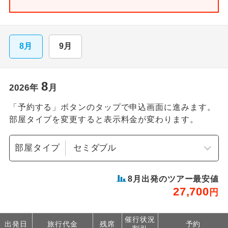
8月
9月
8
2026
年
月
「予約する」ボタンのタップで申込画面に進みます。
部屋タイプを変更すると表示料金が変わります。
部屋タイプ
8
月出発のツアー最安値
27,700
円
催行状況
出発日
旅行代金
残席
予約