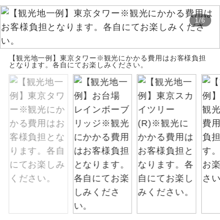
お支払いは、クレジットカード決済のみとな
絶景
絶景スポットに立ち寄るコースです。
1
/
6
ります。
お申し込みの最後にクレジットカード決済を
温泉
温泉地にも宿泊するコースです。
していただき、決済手続き完了をもちまし
【観光地一例】東京タワー※観光にかかる費用はお客様負担
て、ご旅行の契約が成立となります。
となります。各自にてお楽しみください。
ご宿泊ホテルに露天風呂が付いていま
露天風呂
す。
ご予約方法について
大浴場
ご宿泊ホテルに大浴場が付いています。
ウェブ限定コースとなりますので、コールセ
ンター及びカウンターでのお申し込みはでき
全てのお食事が付いていますので、お食
ません。
全食事付き
事の心配はいりません。（機内食を除
く）
お部屋にてゆっくりとお召し上がりいた
お部屋食
だけます。
トラベルイヤ
周りの音を気にせず、ガイドさんの説明
ホン
をじっくり聞くことができます。