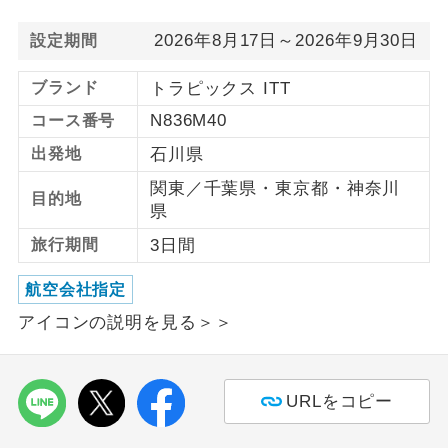
2026年8月17日～2026年9月30日
設定期間
利用航空会社が指定なので、ご出発の計
航空会社指定
画にとても便利です。
ブランド
トラピックス ITT
ご紹介するホテルを指定したコースで
ホテル指定
N836M40
コース番号
す。
出発地
石川県
おひとり様バ
おひとり様でバス席を2席利⽤できま
ス2席利用
関東／千葉県・東京都・神奈川
す。
目的地
県
旅行期間
3日間
航空会社指定
アイコンの説明を見る＞＞
URLをコピー