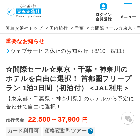
「価格変動型ツアー」に関するご案内
ログイン
メニュー
会員登録
>
>
>
阪急交通社トップ
国内旅行
千葉
☆間際セール☆東京・千
アイコン
説明
重要なお知らせ
価格変動型ツアーとは
往路出発空港（駅）から復路到着空港
ウェブサービス休止のお知らせ（8/10、8/11）
添乗員同行
（駅）まで同行します。
航空会社が設定する「個人包括旅行運
☆間際セール☆東京・千葉・神奈川の
現地添乗員同
賃」を利用したツアーです。
現地到着空港（駅）から最終日出発空港
行
（駅）まで添乗員が同行します。
ホテルを自由に選択！ 首都圏フリープ
お申し込み時期・ご利用便の空席状況に
ラン 1泊3日間（初泊付）＜JAL利用＞
よって料金が変動いたします。
バスガイド乗
バスガイドが乗務し、車内での観光案内
務
【東京都・千葉県・神奈川県】のホテルから予定に
があります。
合わせて自由に選択！
以下の注意事項をあらかじめご了承いただき
新コース
初登場のコースです。
ますようお願いいたします。
22,500～37,900
円
旅行代金
ユネスコに登録されている文化遺産や自
カード利用可
価格変動型ツアー
世界遺産
お支払いについて
然遺産を訪ねるコースです。