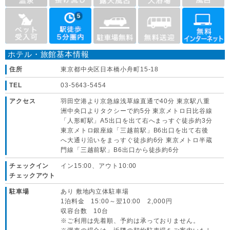
ホテル・旅館基本情報
住所
東京都中央区日本橋小舟町15-18
TEL
03-5643-5454
アクセス
羽田空港より京急線浅草線直通で40分 東京駅八重
洲中央口よりタクシーで約5分 東京メトロ日比谷線
「人形町駅」A5出口を出て右へまっすぐ徒歩約3分
東京メトロ銀座線「三越前駅」B6出口を出て右後
へ大通り沿いをまっすぐ徒歩約6分 東京メトロ半蔵
門線「三越前駅」B6出口から徒歩約6分
チェックイン
イン15:00、アウト10:00
チェックアウト
駐車場
あり 敷地内立体駐車場
1泊料金 15:00～翌10:00 2,000円
収容台数 10台
※ご利用は先着順、予約は承っておりません。