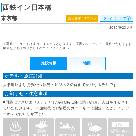
西鉄イン日本橋
東京都
当社基準：Bランク
ランクについて
2026/6/23更新
※写真・イラストはすべてイメージとなります。実際のツアーにてご提供いたしますお
部屋などとは限りませんのでご了承ください。
施設情報
地図
ホテル・旅館詳細
人形町駅より徒歩3分♪観光・ビジネスの両面で便利なホテルです。
お知らせ・注意事項
■門限はございません、ただし深夜0時以降は防犯の為、入口を施錠させ
ていただきます。,※施錠後はお部屋のカードキーで開錠するか、インタ
ーホンでお知らせ下さい。