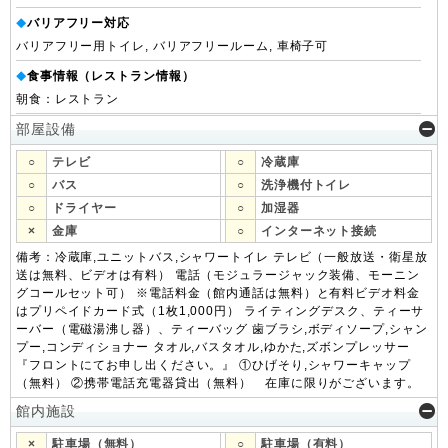
バリアフリー対応
◆
バリアフリー用トイレ, バリアフリールーム, 車椅子可
食事情報（レストラン情報）
◆
朝食：レストラン
部屋設備
○
テレビ
○
冷蔵庫
○
バス
○
洗浄機付トイレ
○
ドライヤー
○
加湿器
×
金庫
○
インターネット接続
備考：冷蔵庫,ユニットバス,シャワートイレ テレビ（一般放送・衛星放
送は無料、ビデオは有料） 電話（モジュラージャック装備、モーニン
グコールセット可） ※電話料金（館内通話は無料）と有料ビデオ料金
はプリペイドカード式（1枚1,000円） ライティングデスク、ティーサ
ーバー（電磁湯沸し器）、ティーバッグ 歯ブラシ,ボディソープ,シャン
プー,コンディショナー タオル,バスタオル,ゆかた,ズボンプレッサー
『フロントにてお申し出ください。』 ①ひげそり,シャワーキャップ
（無料） ②携帯電話充電器貸出（無料） 在庫に限りがございます。
館内施設
×
駐車場（無料）
○
駐車場（有料）