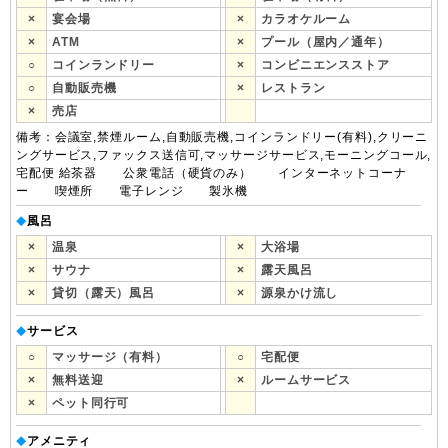
×
宴会場
×
カラオケルーム
×
ATM
×
プール（屋内／通年）
○
コインランドリー
×
コンビニエンスストア
○
自動販売機
×
レストラン
×
売店
備考：会議室,禁煙ルーム,自動販売機,コインランドリー(有料),クリーニ
ングサービス,ファックス送信可,マッサージサービス,モーニングコール,
宅配便 給茶器 公衆電話（硬貨のみ） インターネットコーナ
ー 喫煙所 電子レンジ 製氷機
風呂
◆
×
温泉
×
大浴場
×
サウナ
×
露天風呂
×
貸切（露天）風呂
×
源泉かけ流し
サービス
◆
○
マッサージ（有料）
○
宅配便
×
無料送迎
×
ルームサービス
×
ペット同行可
アメニティ
◆