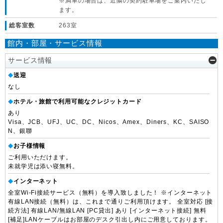
※満車の場合は、近隣の契約駐車場をご案内いたし
ます。
総客室数
263室
館内・部屋・サービス情報
サービス情報
送迎
◆
なし
ホテル・旅館で利用可能なクレジットカード
◆
あり
Visa、JCB、UFJ、UC、DC、Nicos、Amex、Diners、KC、SAISO
N、銀聯
お子様情報
◆
ご利用いただけます。
未就学児は添い寝無料。
インターネット
◆
全室Wi-Fi接続サービス（無料）を導入致しました！ ※インターネット
有線LAN接続（無料）は、これまで通りご利用頂けます。 全室対応 [接
続方法] 有線LAN/無線LAN [PC貸出] あり [インターネット接続] 無料
[補足]LANケーブルはお部屋のデスク引出し内にご用意しております。