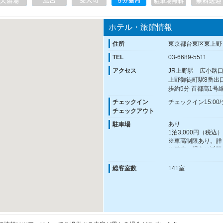
ホテル・旅館情報
住所
東京都台東区東上野
TEL
03-6689-5511
アクセス
JR上野駅 広小路
上野御徒町駅8番出
歩約5分 首都高1号線
チェックイン
チェックイン15:00
チェックアウト
あり
駐車場
1泊3,000円（税
※車高制限あり。詳
※満車の場合は近隣
総客室数
141室