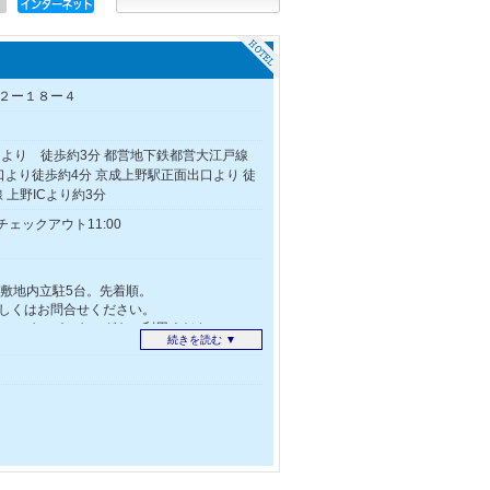
２ー１８ー４
口より 徒歩約3分 都営地下鉄都営大江戸線
口より徒歩約4分 京成上野駅正面出口より 徒
 上野ICより約3分
/チェックアウト11:00
込）敷地内立駐5台。先着順。
しくはお問合せください。
のコインパーキングをご利用ください。
続きを読む ▼