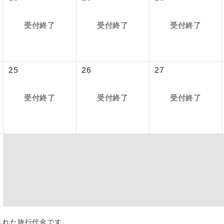
項をあらかじめご了承いただきますようお願いいたします。
初登場のコースです。
ース
受付終了
受付終了
受付終了
いて
ユネスコに登録されている文化遺産や自然遺産
クレジットカード決済のみとなります。
遺産
スです。
最後にクレジットカード決済をしていただき、決済手続き完了を
が成立となります。
25
26
27
絶景スポットに立ち寄るコースです。
景
ついて
受付終了
受付終了
受付終了
温泉地にも宿泊するコースです。
泉
ースとなりますので、コールセンター及びカウンターでのお申し
ご宿泊ホテルに露天風呂が付いています。
風呂
ご宿泊ホテルに大浴場が付いています。
場
全てのお食事が付いていますので、お食事の心
付き
ん。（機内食を除く）
お部屋にてゆっくりとお召し上がりいただけま
屋食
出された旅行代金です。