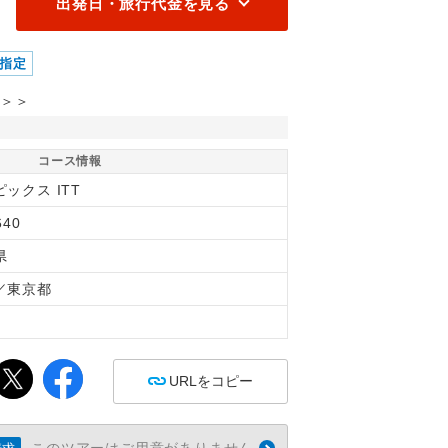
出発日・旅行代金を見る
指定
＞＞
コース情報
ックス ITT
640
県
／東京都
間
URLをコピー
このツアーはご用意がありません