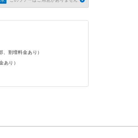
請求
部、割増料金あり）
金あり）