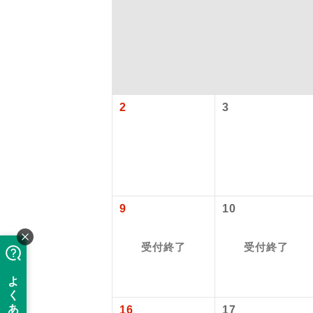
2
3
「価格変動
アイ
9
10
添乗員
価格変動型ツ
受付終了
受付終了
航空会社が
現地添乗
お申し込み
バスガイ
16
17