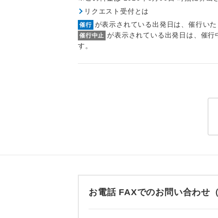
トラベル
リクエスト受付とは
が表示されている出発日は、催行いた
催行
1名様
が表示されている出発日は、催行
催行中止
す。
2名様
おひとり様
1名様1
ご夫婦
女性
年齢制
お電話 FAXでのお問い合わ
航空会