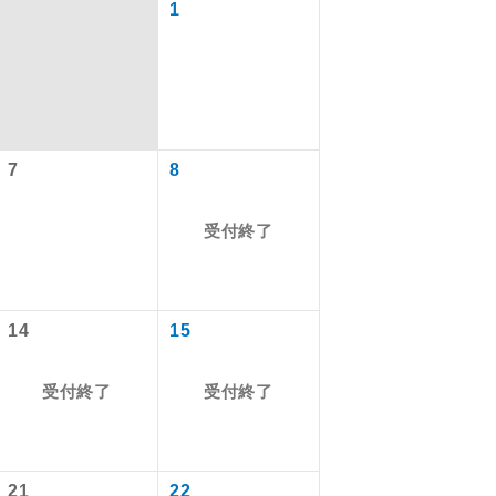
1
7
8
受付終了
で同行しま
14
15
受付終了
受付終了
まで添乗員が
ます。
21
22