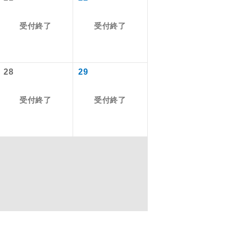
受付終了
受付終了
を訪ねるコー
もちまして、
28
29
受付終了
受付終了
込みはできま
配はいりませ
す。