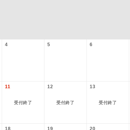
4
5
6
型ツアー」に関するご案内
コン
説明
往路出発空港（駅）から復路到着空港（駅）ま
11
12
13
同行
す。
アーとは
受付終了
受付終了
受付終了
現地到着空港（駅）から最終日出発空港（駅）
設定する「個人包括旅行運賃」を利用したツアーです。
員同行
同行します。
時期・ご利用便の空席状況によって料金が変動いたします。
バスガイドが乗務し、車内での観光案内があり
ド乗務
18
19
20