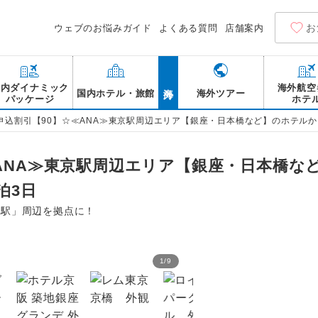
お
ウェブのお悩みガイド
よくある質問
店舗案内
海外
国内ダイナミック
海外航空
国内ホテル・旅館
海外ツアー
パッケージ
ホテ
申込割引【90】☆≪ANA≫東京駅周辺エリア【銀座・日本橋など】のホテルか
≪ANA≫東京駅周辺エリア【銀座・日本橋な
泊3日
京駅」周辺を拠点に！
1
/
9
ザ・ペニンシュラ東京