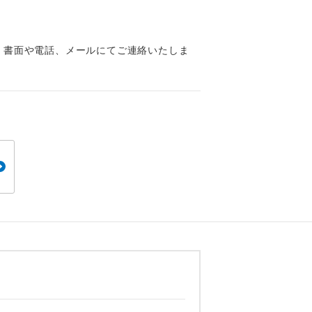
くり聞くこと
、書面や電話、メールにてご連絡いたしま
。
です。
ても便利で