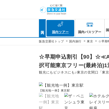
国内
国内ツアー
国内バスツアー
>
>
>
阪急交通社トップ
国内旅行
東京
☆早期
☆早期申込割引【90】☆
択可能東京フリー(最終泊)1
観光にもビジネスにも♪東京の玄関口「東
【観光地一例】東京駅