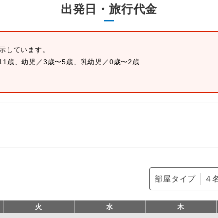
出発日・旅行代金
表示しています。
11歳、幼児／3歳〜5歳、乳幼児／0歳〜2歳
部屋タイプ
火
水
木