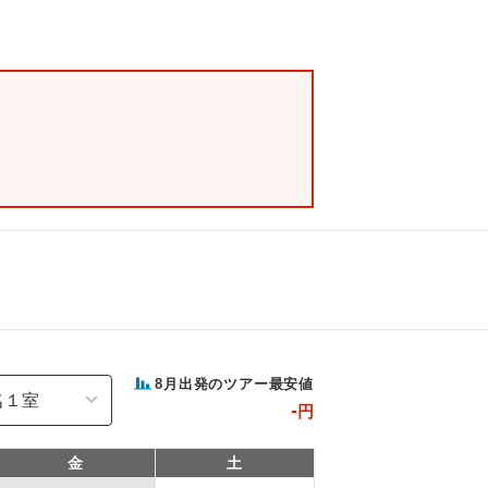
8
月出発のツアー最安値
-
円
金
土