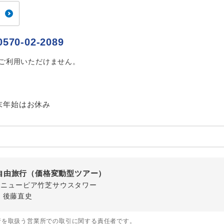
ご紹介するホテルを指定したコースです。
指定
おひとり様でバス席を2席利⽤できます。
ス2席利用
0570-02-2089
はご利用いただけません。
末年始はお休み
自由旅行（価格変動型ツアー）
-1 ニューピア竹芝サウスタワー
・後藤直史
行を取扱う営業所での取引に関する責任者です。