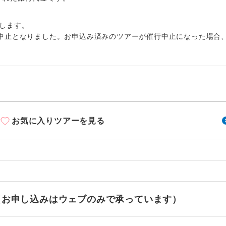
周りの音を気にせず、ガイドさんの説明をじっ
イヤホン
ができます。
します。
1名様から出発可能な個人型プランです。
催行
中止となりました。お申込み済みのツアーが催行中止になった場合
2名様から出発可能な個人型プランです。
催行
おひとり様限定でご参加いただけるコースです
参加限定
1名様1室利用でも追加料金がかからないコース
室同代金
お気に入りツアーを見る
ご夫婦限定でご参加いただけるコースです。
限定
女性限定でご参加いただけるコースです。
限定
ご参加にあたり年齢に制限があるコースです。
限あり
利用航空会社が指定なので、ご出発の計画にと
せ（お申し込みはウェブのみで承っています）
社指定
す。