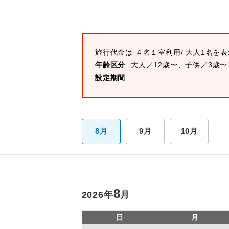
旅行代金は
４名１室
利用/ 大人1名を
年齢区分
大人／12歳〜、子供／3歳〜
設定期間
8月
9月
10月
8
2026
年
月
日
月