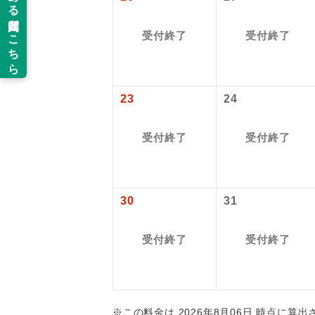
以下の注意事
新コ
受付終了
受付終了
お支払いにつ
お支払いは、
世界
お申し込みの
ご旅行の契約
23
24
絶
ご予約方法に
受付終了
受付終了
温
ウェブ限定コ
せん。
露天
30
31
大浴
受付終了
受付終了
全食事
お部
※この料金は 2026年8月06日 時点に算