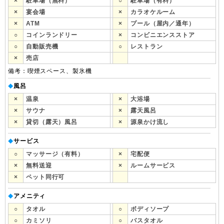
×
駐車場（無料）
○
駐車場（有料）
×
宴会場
×
カラオケルーム
×
ATM
×
プール（屋内／通年）
○
コインランドリー
×
コンビニエンスストア
○
自動販売機
○
レストラン
×
売店
備考：喫煙スペース、製氷機
風呂
◆
×
温泉
×
大浴場
×
サウナ
×
露天風呂
×
貸切（露天）風呂
×
源泉かけ流し
サービス
◆
○
マッサージ（有料）
×
宅配便
×
無料送迎
×
ルームサービス
×
ペット同行可
アメニティ
◆
○
タオル
○
ボディソープ
○
カミソリ
○
バスタオル