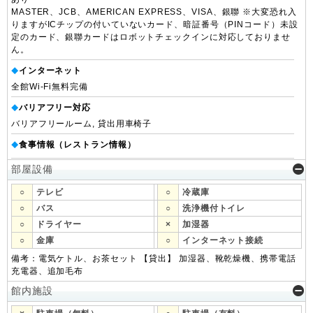
MASTER、JCB、AMERICAN EXPRESS、VISA、銀聯 ※大変恐れ入
りますがICチップの付いていないカード、暗証番号（PINコード）未設
定のカード、銀聯カードはロボットチェックインに対応しておりませ
ん。
インターネット
◆
全館Wi-Fi無料完備
バリアフリー対応
◆
バリアフリールーム, 貸出用車椅子
食事情報（レストラン情報）
◆
部屋設備
○
テレビ
○
冷蔵庫
○
バス
○
洗浄機付トイレ
○
ドライヤー
×
加湿器
○
金庫
○
インターネット接続
備考：電気ケトル、お茶セット 【貸出】 加湿器、靴乾燥機、携帯電話
充電器、追加毛布
館内施設