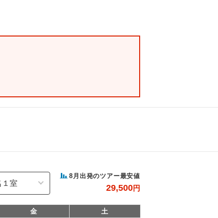
8
月出発のツアー最安値
29,500
円
金
土