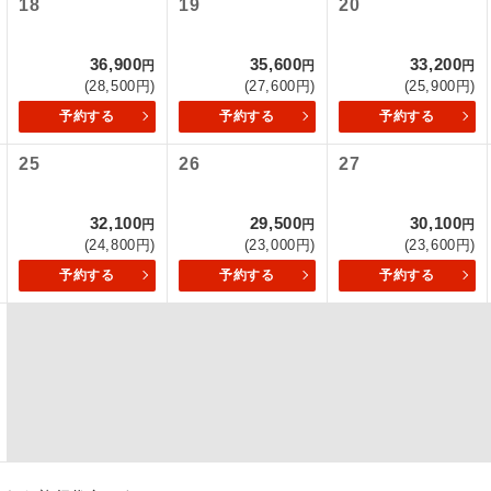
18
19
20
項をあらかじめご了承いただきますようお願いいたします。
初登場のコースです。
ース
36,900
35,600
33,200
いて
円
円
円
(28,500円)
(27,600円)
(25,900円)
ユネスコに登録されている文化遺産や自然遺産
クレジットカード決済のみとなります。
遺産
スです。
予約する
予約する
予約する
最後にクレジットカード決済をしていただき、決済手続き完了を
が成立となります。
25
26
27
絶景スポットに立ち寄るコースです。
景
ついて
温泉地にも宿泊するコースです。
泉
32,100
29,500
30,100
円
円
円
ースとなりますので、コールセンター及びカウンターでのお申し
(24,800円)
(23,000円)
(23,600円)
ご宿泊ホテルに露天風呂が付いています。
風呂
予約する
予約する
予約する
ご宿泊ホテルに大浴場が付いています。
場
全てのお食事が付いていますので、お食事の心
付き
ん。（機内食を除く）
お部屋にてゆっくりとお召し上がりいただけま
屋食