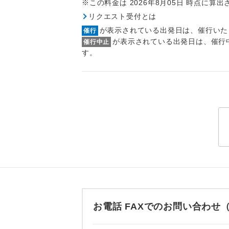
※この料金は 2026年8月05日 時点に算
トラベル
リクエスト受付とは
が表示されている出発日は、催行いた
催行
1名様
が表示されている出発日は、催行
催行中止
す。
2名様
おひとり様
1名様1
ご夫婦
女性
年齢制
お電話 FAXでのお問い合わ
航空会