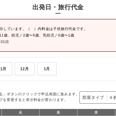
出発日・旅行代金
表示しています。
（ ）内料金は子供旅行代金です。
11歳、幼児／2歳〜5歳、乳幼児／0歳〜1歳
月31日
11月
12月
1月
る」ボタンのクリックで申込画面に進みます。
部屋タイプ
プを変更すると表示料金が変わります。
火
水
木