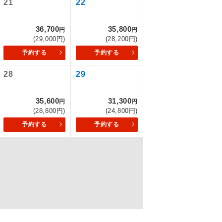
21
22
36,700
35,800
円
円
(29,000円)
(28,200円)
を訪ねるコー
予約する
予約する
もちまして、
28
29
35,600
31,300
円
円
込みはできま
(28,800円)
(24,800円)
予約する
予約する
配はいりませ
す。