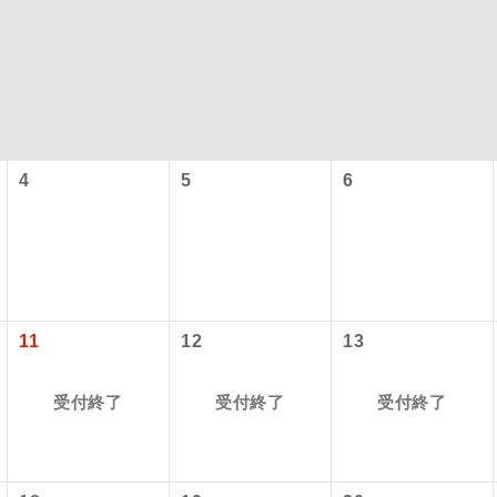
4
5
6
型ツアー」に関するご案内
コン
説明
往路出発空港（駅）から復路到着空港（駅）ま
11
12
13
同行
す。
アーとは
受付終了
受付終了
受付終了
現地到着空港（駅）から最終日出発空港（駅）
設定する「個人包括旅行運賃」を利用したツアーです。
員同行
同行します。
時期・ご利用便の空席状況によって料金が変動いたします。
バスガイドが乗務し、車内での観光案内があり
ド乗務