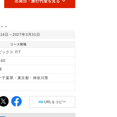
出発日・旅行代金を見る
＞＞
月14日～2027年3月31日
コース情報
ックス ITT
460
県
／千葉県・東京都・神奈川県
間
URLをコピー