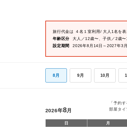
旅行代金は
４名１室
利用/ 大人1名を
年齢区分
大人／12歳〜、子供／2歳〜
設定期間
2026年8月14日～2027年3
8月
9月
10月
「予約す
8
部屋タイ
2026
年
月
日
月