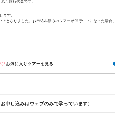
周りの音を気にせず、ガイドさんの説明をじっ
出された旅行代金です。
イヤホン
ができます。
します。
1名様から出発可能な個人型プランです。
催行
中止となりました。お申込み済みのツアーが催行中止になった場合
2名様から出発可能な個人型プランです。
催行
おひとり様限定でご参加いただけるコースです
参加限定
1名様1室利用でも追加料金がかからないコース
室同代金
お気に入りツアーを見る
ご夫婦限定でご参加いただけるコースです。
限定
女性限定でご参加いただけるコースです。
限定
ご参加にあたり年齢に制限があるコースです。
限あり
利用航空会社が指定なので、ご出発の計画にと
せ（お申し込みはウェブのみで承っています）
社指定
す。