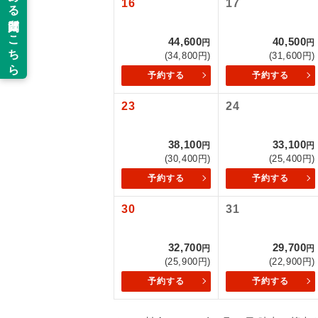
16
17
以下の注意事
新コ
44,600
40,500
お支払いにつ
円
円
(34,800円)
(31,600円)
お支払いは、
世界
予約する
予約する
お申し込みの
ご旅行の契約
23
24
絶
ご予約方法に
温
38,100
33,100
円
円
ウェブ限定コ
(30,400円)
(25,400円)
せん。
露天
予約する
予約する
大浴
30
31
全食事
32,700
29,700
円
円
(25,900円)
(22,900円)
予約する
予約する
お部