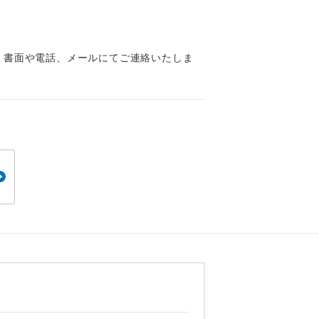
くり聞くこと
、書面や電話、メールにてご連絡いたしま
。
です。
ても便利で