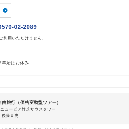
ご紹介するホテルを指定したコースです。
指定
おひとり様でバス席を2席利⽤できます。
ス2席利用
0570-02-2089
はご利用いただけません。
末年始はお休み
自由旅行（価格変動型ツアー）
-1 ニューピア竹芝サウスタワー
・後藤直史