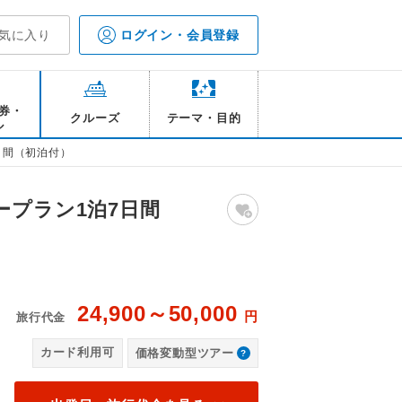
気に入り
ログイン・会員登録
券・
クルーズ
テーマ・目的
ル
日間（初泊付）
ープラン1泊7日間
24,900～50,000
円
旅行代金
カード利用可
価格変動型ツアー
インボーブリッジ※観光にかかる費用はお客様負担となります。各自
【
し