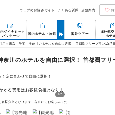
お
ウェブのお悩みガイド
よくある質問
店舗案内
海外
国内ダイナミック
海外航空
国内ホテル・旅館
海外ツアー
パッケージ
ホテ
A利用≫東京・千葉・神奈川のホテルを自由に選択！ 首都圏フリープラン1泊7
神奈川のホテルを自由に選択！ 首都圏フリ
ら予定に合わせて自由に選択！
1
/
7
お客様負担となります。各自にてお楽しみくだ
【観光地一例】お台場 レ
にてお楽しみください。