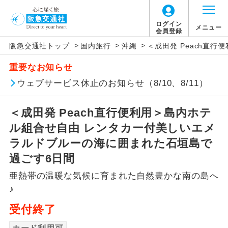
ログイン
メニュー
会員登録
>
>
>
阪急交通社トップ
国内旅行
沖縄
＜成田発 Peach直
アイコン
説明
重要なお知らせ
往路出発空港（駅）から復路到着空港
ウェブサービス休止のお知らせ（8/10、8/11）
添乗員同行
（駅）まで同行します。
＜成田発 Peach直行便利用＞島内ホテ
現地添乗員同
現地到着空港（駅）から最終日出発空港
行
（駅）まで添乗員が同行します。
ル組合せ自由 レンタカー付美しいエメ
ラルドブルーの海に囲まれた石垣島で
バスガイド乗
バスガイドが乗務し、車内での観光案内
過ごす6日間
務
があります。
亜熱帯の温暖な気候に育まれた自然豊かな南の島へ
新コース
初登場のコースです。
♪
受付終了
ユネスコに登録されている文化遺産や自
世界遺産
然遺産を訪ねるコースです。