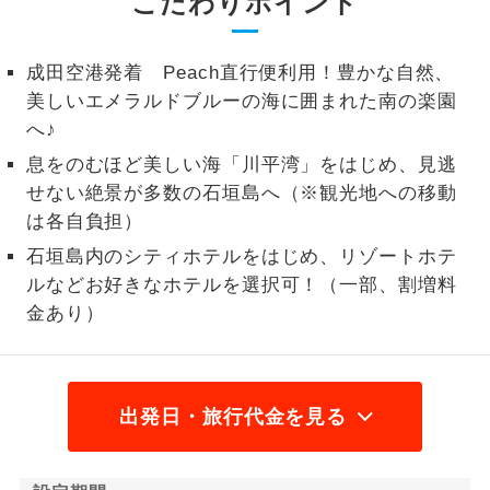
こだわりポイント
1名様から出発可能な個人型プランで
1名様催行
す。
成田空港発着 Peach直行便利用！豊かな自然、
美しいエメラルドブルーの海に囲まれた南の楽園
2名様から出発可能な個人型プランで
2名様催行
す。
へ♪
息をのむほど美しい海「川平湾」をはじめ、見逃
おひとり様参
おひとり様限定でご参加いただけるコー
せない絶景が多数の石垣島へ（※観光地への移動
加限定
スです。
は各自負担）
1名様1室同代
石垣島内のシティホテルをはじめ、リゾートホテ
1名様1室利用でも追加料金がかからない
金
コースです。
ルなどお好きなホテルを選択可！（一部、割増料
金あり）
ご夫婦限定でご参加いただけるコースで
ご夫婦限定
す。
女性限定でご参加いただけるコースで
女性限定
出発日・旅行代金を見る
す。
ご参加にあたり年齢に制限があるコース
年齢制限あり
です。