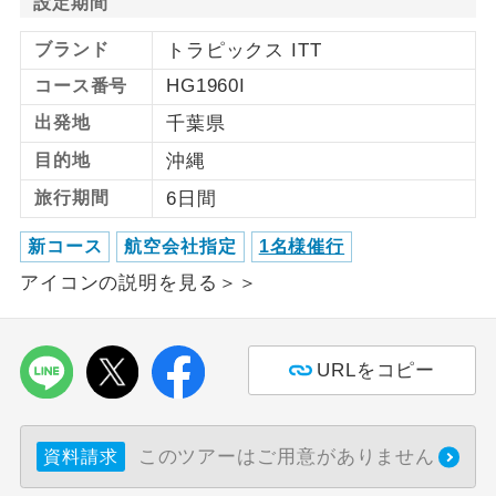
設定期間
利用航空会社が指定なので、ご出発の計
ブランド
トラピックス ITT
航空会社指定
画にとても便利です。
HG1960I
コース番号
ご紹介するホテルを指定したコースで
出発地
千葉県
ホテル指定
す。
目的地
沖縄
おひとり様バ
おひとり様でバス席を2席利⽤できま
旅行期間
6日間
ス2席利用
す。
新コース
航空会社指定
1名様催行
アイコンの説明を見る＞＞
URLをコピー
このツアーはご用意がありません
資料請求