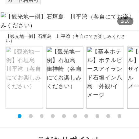
カード利用可
絶景
絶景スポットに立ち寄るコースです。
1
/
10
温泉
温泉地にも宿泊するコースです。
【観光地一例】石垣島 川平湾（各自にてお楽しみくださ
い）
ご宿泊ホテルに露天風呂が付いていま
露天風呂
す。
大浴場
ご宿泊ホテルに大浴場が付いています。
全てのお食事が付いていますので、お食
全食事付き
事の心配はいりません。（機内食を除
く）
お部屋にてゆっくりとお召し上がりいた
お部屋食
だけます。
トラベルイヤ
周りの音を気にせず、ガイドさんの説明
ホン
をじっくり聞くことができます。