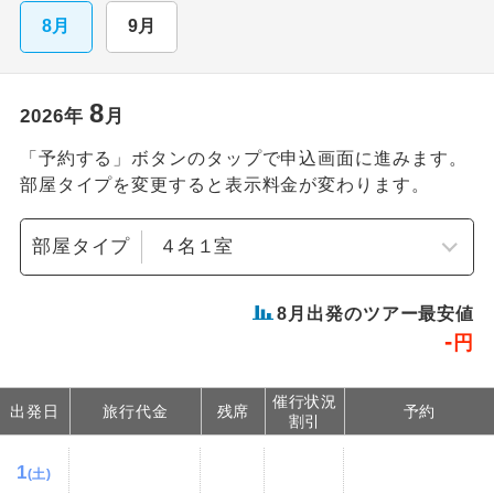
8月
9月
8
2026
年
月
「予約する」ボタンのタップで申込画面に進みます。
部屋タイプを変更すると表示料金が変わります。
部屋タイプ
8
月出発のツアー最安値
-
円
催行状況
出発日
旅行代金
残席
予約
割引
1
(土)