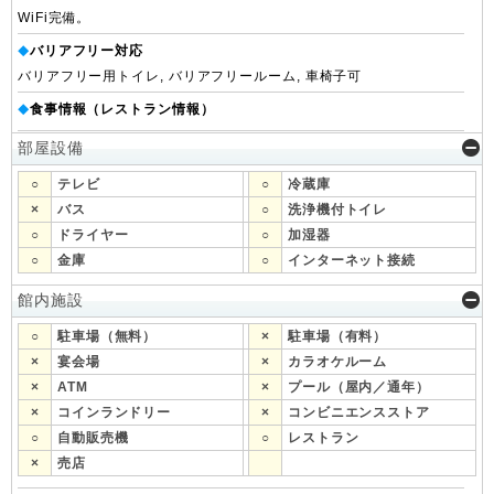
WiFi完備。
バリアフリー対応
◆
バリアフリー用トイレ, バリアフリールーム, 車椅子可
食事情報（レストラン情報）
◆
部屋設備
○
テレビ
○
冷蔵庫
×
バス
○
洗浄機付トイレ
○
ドライヤー
○
加湿器
○
金庫
○
インターネット接続
館内施設
○
駐車場（無料）
×
駐車場（有料）
×
宴会場
×
カラオケルーム
×
ATM
×
プール（屋内／通年）
×
コインランドリー
×
コンビニエンスストア
○
自動販売機
○
レストラン
×
売店