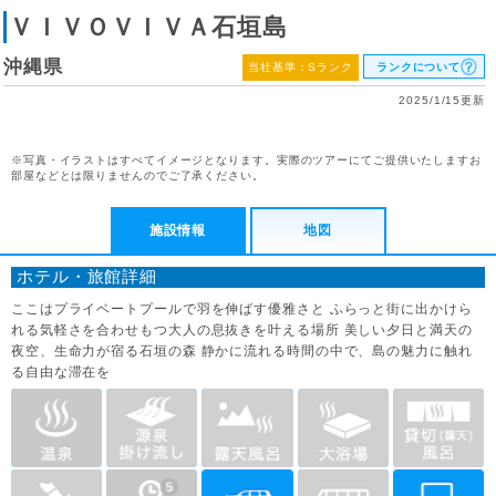
ＶＩＶＯＶＩＶＡ石垣島
沖縄県
当社基準：Sランク
ランクについて
2025/1/15更新
※写真・イラストはすべてイメージとなります。実際のツアーにてご提供いたしますお
部屋などとは限りませんのでご了承ください。
施設情報
地図
ホテル・旅館詳細
ここはプライベートプールで羽を伸ばす優雅さと ふらっと街に出かけら
れる気軽さを合わせもつ大人の息抜きを叶える場所 美しい夕日と満天の
夜空、生命力が宿る石垣の森 静かに流れる時間の中で、島の魅力に触れ
る自由な滞在を