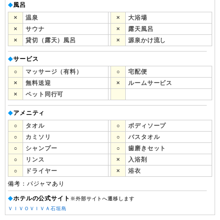
風呂
◆
×
温泉
×
大浴場
×
サウナ
×
露天風呂
×
貸切（露天）風呂
×
源泉かけ流し
サービス
◆
○
マッサージ（有料）
○
宅配便
×
無料送迎
×
ルームサービス
×
ペット同行可
アメニティ
◆
○
タオル
○
ボディソープ
○
カミソリ
○
バスタオル
○
シャンプー
○
歯磨きセット
○
リンス
×
入浴剤
○
ドライヤー
×
浴衣
備考：パジャマあり
ホテルの公式サイト
◆
※外部サイトへ遷移します
ＶＩＶＯＶＩＶＡ石垣島