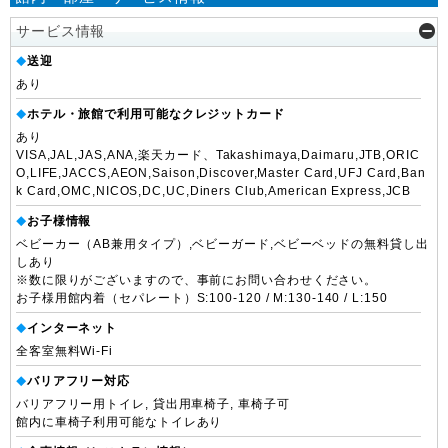
サービス情報
送迎
◆
あり
ホテル・旅館で利用可能なクレジットカード
◆
あり
VISA,JAL,JAS,ANA,楽天カード、Takashimaya,Daimaru,JTB,ORIC
O,LIFE,JACCS,AEON,Saison,Discover,Master Card,UFJ Card,Ban
k Card,OMC,NICOS,DC,UC,Diners Club,American Express,JCB
お子様情報
◆
ベビーカー（AB兼用タイプ）,ベビーガード,ベビーベッドの無料貸し出
しあり
※数に限りがございますので、事前にお問い合わせください。
お子様用館内着（セパレート）S:100-120 / M:130-140 / L:150
インターネット
◆
全客室無料Wi-Fi
バリアフリー対応
◆
バリアフリー用トイレ, 貸出用車椅子, 車椅子可
館内に車椅子利用可能なトイレあり