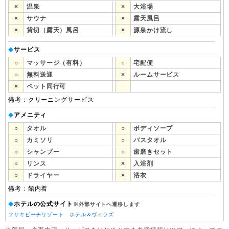
×
温泉
×
大浴場
×
サウナ
×
露天風呂
×
貸切（露天）風呂
×
源泉かけ流し
サービス
◆
○
マッサージ（有料）
○
宅配便
○
無料送迎
×
ルームサービス
×
ペット同行可
備考：クリーニングサービス
アメニティ
◆
○
タオル
○
ボディソープ
○
カミソリ
○
バスタオル
○
シャンプー
○
歯磨きセット
○
リンス
×
入浴剤
○
ドライヤー
×
浴衣
備考：館内着
ホテルの公式サイト
◆
※外部サイトへ遷移します
フサキビーチリゾート ホテル＆ヴィラズ