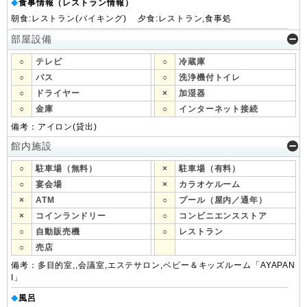
食事情報（レストラン情報）
◆
朝食:レストラン(バイキング) 夕食:レストラン,食事処
部屋設備
○
テレビ
○
冷蔵庫
○
バス
○
洗浄機付トイレ
○
ドライヤー
×
加湿器
○
金庫
○
インターネット接続
備考：アイロン(貸出)
館内施設
○
駐車場（無料）
×
駐車場（有料）
○
宴会場
×
カラオケルーム
×
ATM
○
プール（屋内／通年）
×
コインランドリー
○
コンビニエンスストア
○
自動販売機
○
レストラン
○
売店
備考：多目的室,,会議室,エステサロン,ベビー＆キッズルーム「AYAPAN
I」
風呂
◆