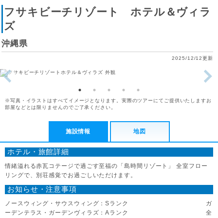
フサキビーチリゾート ホテル＆ヴィラ
ズ
沖縄県
2025/12/12更新
※写真・イラストはすべてイメージとなります。実際のツアーにてご提供いたしますお
部屋などとは限りませんのでご了承ください。
施設情報
地図
ホテル・旅館詳細
情緒溢れる赤瓦コテージで過ごす至福の「島時間リゾート」 全室フロー
リングで、別荘感覚でお過ごしいただけます。
お知らせ・注意事項
ノースウィング・サウスウィング：Sランク ガ
ーデンテラス・ガーデンヴィラズ：Aランク 全