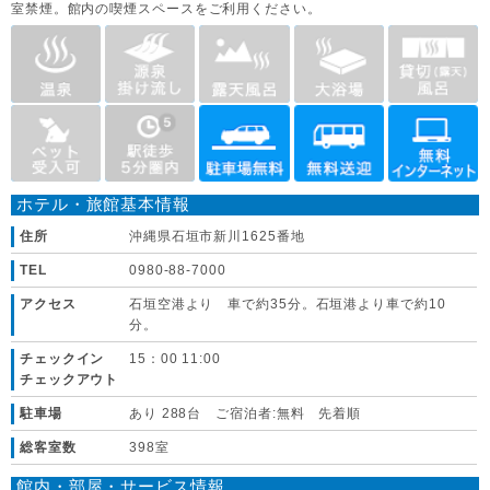
室禁煙。館内の喫煙スペースをご利用ください。
ホテル・旅館基本情報
住所
沖縄県石垣市新川1625番地
TEL
0980-88-7000
アクセス
石垣空港より 車で約35分。石垣港より車で約10
分。
チェックイン
15：00 11:00
チェックアウト
駐車場
あり 288台 ご宿泊者:無料 先着順
総客室数
398室
館内・部屋・サービス情報