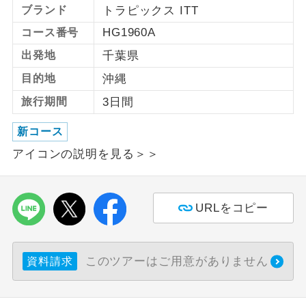
ブランド
トラピックス ITT
利用航空会社が指定なので、ご出発の計
HG1960A
コース番号
航空会社指定
画にとても便利です。
出発地
千葉県
ご紹介するホテルを指定したコースで
ホテル指定
目的地
沖縄
す。
旅行期間
3日間
おひとり様バ
おひとり様でバス席を2席利⽤できま
ス2席利用
新コース
す。
アイコンの説明を見る＞＞
URLをコピー
このツアーはご用意がありません
資料請求