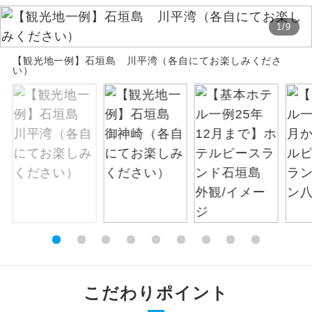
絶景
1
/
9
絶景スポットに立ち寄るコースです。
【観光地一例】石垣島 川平湾（各自にてお楽しみくださ
温泉
温泉地にも宿泊するコースです。
い）
ご宿泊ホテルに露天風呂が付いていま
露天風呂
す。
大浴場
ご宿泊ホテルに大浴場が付いています。
全てのお食事が付いていますので、お食
全食事付き
事の心配はいりません。（機内食を除
く）
お部屋にてゆっくりとお召し上がりいた
お部屋食
だけます。
トラベルイヤ
周りの音を気にせず、ガイドさんの説明
こだわりポイント
ホン
をじっくり聞くことができます。