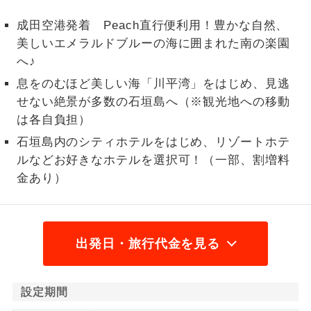
1名様から出発可能な個人型プランで
成田空港発着 Peach直行便利用！豊かな自然、
1名様催行
す。
美しいエメラルドブルーの海に囲まれた南の楽園
へ♪
2名様から出発可能な個人型プランで
2名様催行
す。
息をのむほど美しい海「川平湾」をはじめ、見逃
せない絶景が多数の石垣島へ（※観光地への移動
おひとり様参
おひとり様限定でご参加いただけるコー
は各自負担）
加限定
スです。
石垣島内のシティホテルをはじめ、リゾートホテ
ルなどお好きなホテルを選択可！（一部、割増料
1名様1室同代
1名様1室利用でも追加料金がかからない
金
コースです。
金あり）
ご夫婦限定でご参加いただけるコースで
ご夫婦限定
す。
出発日・旅行代金を見る
女性限定でご参加いただけるコースで
女性限定
す。
設定期間
ご参加にあたり年齢に制限があるコース
年齢制限あり
です。