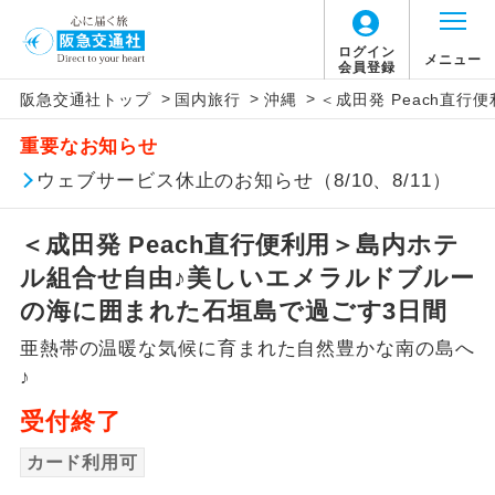
ログイン
メニュー
会員登録
>
>
>
阪急交通社トップ
国内旅行
沖縄
＜成田発 Peach直
アイコン
説明
重要なお知らせ
往路出発空港（駅）から復路到着空港
ウェブサービス休止のお知らせ（8/10、8/11）
添乗員同行
（駅）まで同行します。
＜成田発 Peach直行便利用＞島内ホテ
現地添乗員同
現地到着空港（駅）から最終日出発空港
行
（駅）まで添乗員が同行します。
ル組合せ自由♪美しいエメラルドブルー
の海に囲まれた石垣島で過ごす3日間
バスガイド乗
バスガイドが乗務し、車内での観光案内
務
亜熱帯の温暖な気候に育まれた自然豊かな南の島へ
があります。
♪
新コース
初登場のコースです。
受付終了
ユネスコに登録されている文化遺産や自
カード利用可
世界遺産
然遺産を訪ねるコースです。