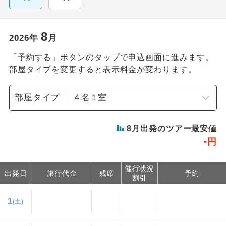
8
2026
年
月
「予約する」ボタンのタップで申込画面に進みます。
部屋タイプを変更すると表示料金が変わります。
部屋タイプ
8
月出発のツアー最安値
-
円
催行状況
出発日
旅行代金
残席
予約
割引
1
(土)