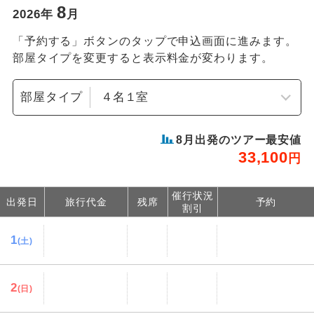
8
2026
年
月
「予約する」ボタンのタップで申込画面に進みます。
部屋タイプを変更すると表示料金が変わります。
部屋タイプ
8
月出発のツアー最安値
33,100
円
催行状況
出発日
旅行代金
残席
予約
割引
1
(土)
2
(日)