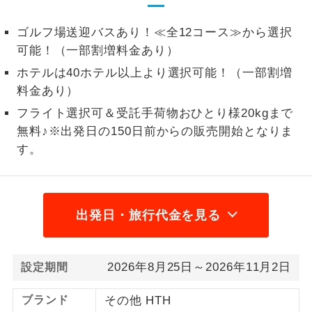
1名様から出発可能な個人型プランで
1名様催行
ゴルフ場送迎バスあり！≪全12コース≫から選択
す。
可能！（一部割増料金あり）
2名様から出発可能な個人型プランで
2名様催行
ホテルは40ホテル以上より選択可能！（一部割増
す。
料金あり）
フライト選択可＆受託手荷物おひとり様20kgまで
おひとり様参
おひとり様限定でご参加いただけるコー
加限定
スです。
無料♪※出発日の150日前からの販売開始となりま
す。
1名様1室同代
1名様1室利用でも追加料金がかからない
金
コースです。
ご夫婦限定でご参加いただけるコースで
出発日・旅行代金を見る
ご夫婦限定
す。
女性限定でご参加いただけるコースで
女性限定
2026年8月25日～2026年11月2日
設定期間
す。
ご参加にあたり年齢に制限があるコース
ブランド
その他 HTH
年齢制限あり
です。