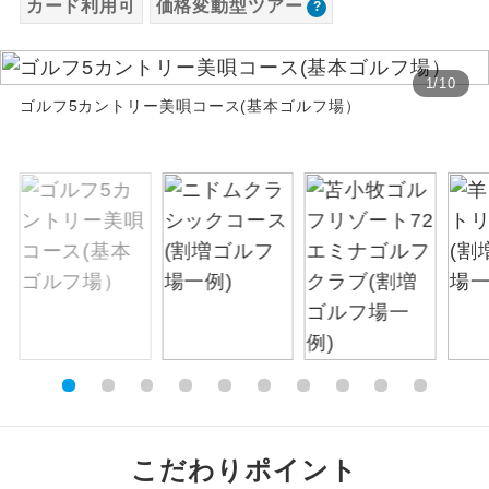
カード利用可
価格変動型ツアー
お支払いは、クレジットカード決済のみとな
絶景
絶景スポットに立ち寄るコースです。
ります。
お申し込みの最後にクレジットカード決済を
1
/
10
温泉
温泉地にも宿泊するコースです。
ゴルフ5カントリー美唄コース(基本ゴルフ場）
していただき、決済手続き完了をもちまし
て、ご旅行の契約が成立となります。
ご宿泊ホテルに露天風呂が付いていま
露天風呂
す。
ご予約方法について
大浴場
ご宿泊ホテルに大浴場が付いています。
ウェブ限定コースとなりますので、コールセ
ンター及びカウンターでのお申し込みはでき
全てのお食事が付いていますので、お食
ません。
全食事付き
事の心配はいりません。（機内食を除
く）
お部屋にてゆっくりとお召し上がりいた
お部屋食
だけます。
トラベルイヤ
周りの音を気にせず、ガイドさんの説明
こだわりポイント
ホン
をじっくり聞くことができます。