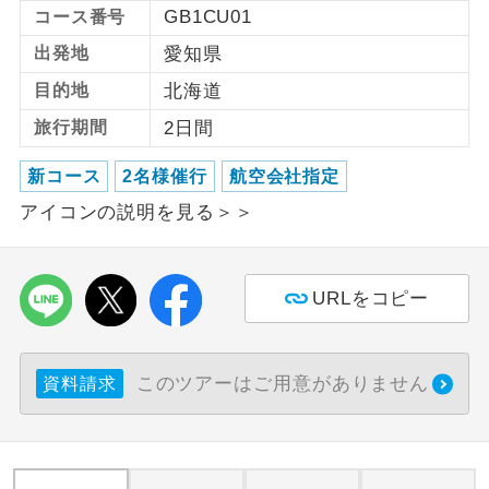
GB1CU01
コース番号
利用航空会社が指定なので、ご出発の計
航空会社指定
出発地
愛知県
画にとても便利です。
目的地
北海道
ご紹介するホテルを指定したコースで
ホテル指定
旅行期間
2日間
す。
新コース
2名様催行
航空会社指定
おひとり様バ
おひとり様でバス席を2席利⽤できま
ス2席利用
す。
アイコンの説明を見る＞＞
URLをコピー
このツアーはご用意がありません
資料請求