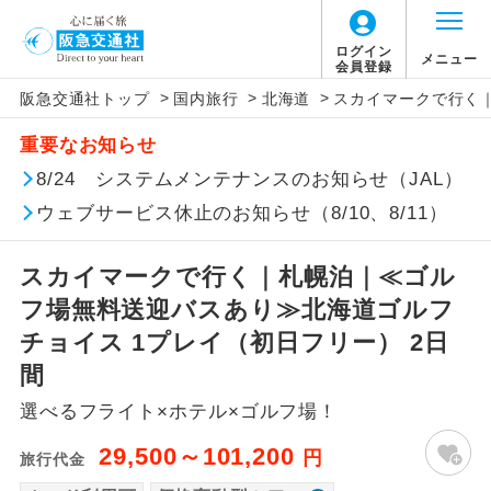
「価格変動型ツアー」に関するご案内
ログイン
メニュー
会員登録
>
>
>
阪急交通社トップ
国内旅行
北海道
スカイマークで行く｜
アイコン
説明
重要なお知らせ
価格変動型ツアーとは
往路出発空港（駅）から復路到着空港
8/24 システムメンテナンスのお知らせ（JAL）
添乗員同行
（駅）まで同行します。
ウェブサービス休止のお知らせ（8/10、8/11）
航空会社が設定する「個人包括旅行運
現地添乗員同
賃」を利用したツアーです。
現地到着空港（駅）から最終日出発空港
行
（駅）まで添乗員が同行します。
スカイマークで行く｜札幌泊｜≪ゴル
お申し込み時期・ご利用便の空席状況に
フ場無料送迎バスあり≫北海道ゴルフ
よって料金が変動いたします。
バスガイド乗
バスガイドが乗務し、車内での観光案内
チョイス 1プレイ（初日フリー） 2日
務
があります。
間
以下の注意事項をあらかじめご了承いただき
新コース
初登場のコースです。
選べるフライト×ホテル×ゴルフ場！
ますようお願いいたします。
29,500～101,200
円
ユネスコに登録されている文化遺産や自
旅行代金
世界遺産
お支払いについて
然遺産を訪ねるコースです。