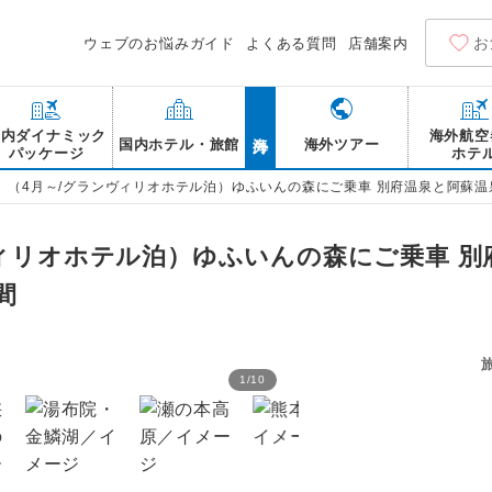
お
ウェブのお悩みガイド
よくある質問
店舗案内
海外
国内ダイナミック
海外航空
国内ホテル・旅館
海外ツアー
パッケージ
ホテ
】（4月～/グランヴィリオホテル泊）ゆふいんの森にご乗車 別府温泉と阿蘇温
ヴィリオホテル泊）ゆふいんの森にご乗車 別
間
1
/
10
ゆふいんの森 車内／イメ