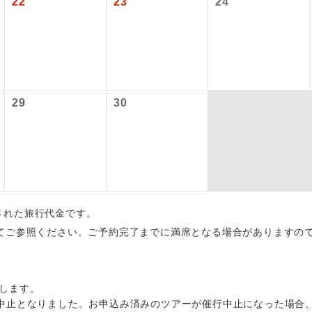
22
23
24
初登場のコースです。
ース
ユネスコに登録されている文化遺産や自然遺産
遺産
スです。
29
30
絶景スポットに立ち寄るコースです。
景
温泉地にも宿泊するコースです。
泉
ご宿泊ホテルに露天風呂が付いています。
風呂
ご宿泊ホテルに大浴場が付いています。
場
出された旅行代金です。
全てのお食事が付いていますので、お食事の心
てご参照ください。ご予約完了までに満席となる場合がありますの
付き
ん。（機内食を除く）
お部屋にてゆっくりとお召し上がりいただけま
屋食
します。
中止となりました。お申込み済みのツアーが催行中止になった場合