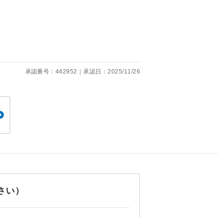
くり聞くこと
承認番号：442952｜承認日：2025/11/26
。
です。
さい）
ても便利で