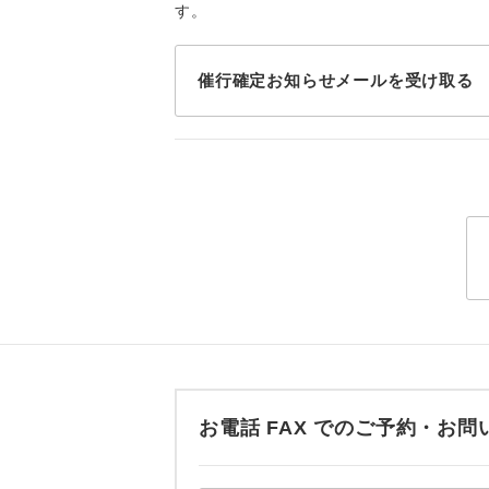
す。
トラベル
1名様
催行確定お知らせメールを受け取る
2名様
おひとり様
1名様1
ご夫婦
女性
年齢制
お電話 FAX でのご予約・
航空会