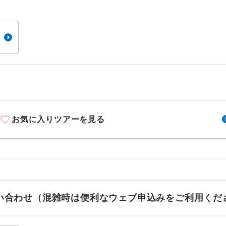
周りの音を気にせず、ガイドさんの説明をじっ
イヤホン
ができます。
1名様から出発可能な個人型プランです。
催行
2名様から出発可能な個人型プランです。
催行
おひとり様限定でご参加いただけるコースです
参加限定
1名様1室利用でも追加料金がかからないコース
室同代金
お気に入りツアーを見る
ご夫婦限定でご参加いただけるコースです。
限定
女性限定でご参加いただけるコースです。
限定
ご参加にあたり年齢に制限があるコースです。
限あり
お問い合わせ（混雑時は便利なウェブ申込みをご利用くだ
利用航空会社が指定なので、ご出発の計画にと
社指定
す。