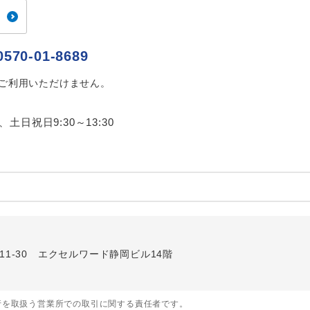
ご紹介するホテルを指定したコースです。
指定
おひとり様でバス席を2席利⽤できます。
ス2席利用
0570-01-8689
はご利用いただけません。
0、土日祝日9:30～13:30
内
町11-30 エクセルワード静岡ビル14階
行を取扱う営業所での取引に関する責任者です。