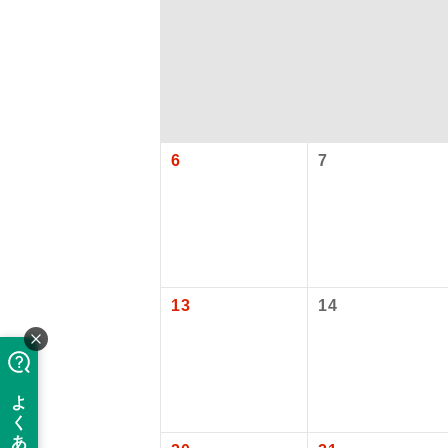
6
7
アイ
13
14
添乗員
現地添乗
バスガイ