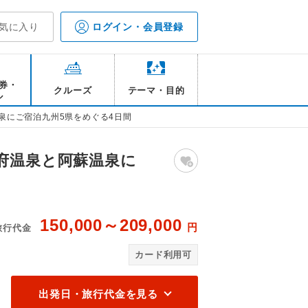
気に入り
ログイン・会員登録
券・
クルーズ
テーマ・目的
ル
泉にご宿泊九州5県をめぐる4日間
府温泉と阿蘇温泉に
150,000～209,000
円
旅行代金
ージ
高
カード利用可
出発日・旅行代金を見る