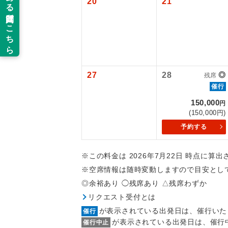
20
21
新コ
世界
27
28
◎
残席
絶
催行
温
150,000
円
(150,000円)
露天
予約する
大浴
※この料金は 2026年7月22日 時点に算
※空席情報は随時変動しますので目安とし
全食事
◎余裕あり ◯残席あり △残席わずか
リクエスト受付とは
お部
が表示されている出発日は、催行いた
催行
が表示されている出発日は、催行
催行中止