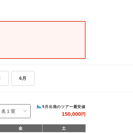
月
6月
9
月出発のツアー最安値
150,000
円
金
土