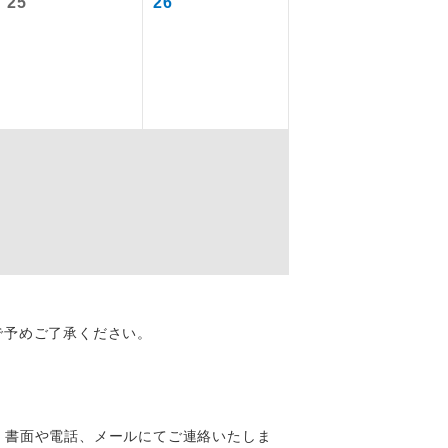
25
26
を訪ねるコー
配はいりませ
で予めご了承ください。
す。
、書面や電話、メールにてご連絡いたしま