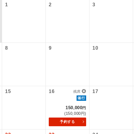
1
2
3
8
9
10
コン
説明
往路出発空港（駅）から復路到着空港（駅）ま
15
16
◎
17
残席
同行
す。
催行
150,000
円
現地到着空港（駅）から最終日出発空港（駅）
(150,000円)
員同行
同行します。
予約する
バスガイドが乗務し、車内での観光案内があり
ド乗務