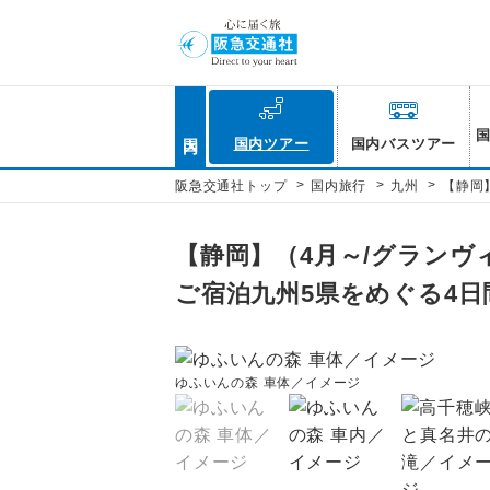
国内
国内ツアー
国内バスツアー
>
>
>
阪急交通社トップ
国内旅行
九州
【静岡
【静岡】（4月～/グラン
ご宿泊九州5県をめぐる4日
ゆふいんの森 車体／イメージ