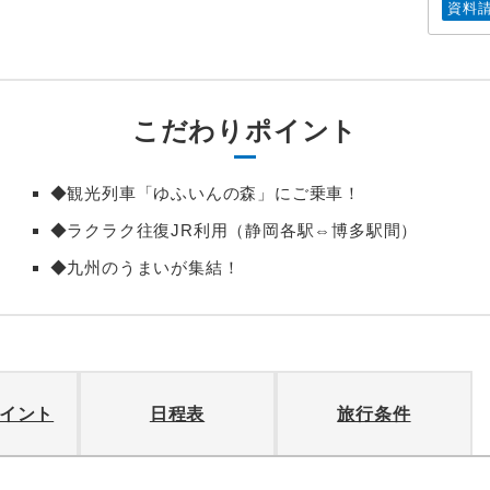
資料
こだわりポイント
◆観光列車「ゆふいんの森」にご乗車！
◆ラクラク往復JR利用（静岡各駅⇔博多駅間）
◆九州のうまいが集結！
イント
日程表
旅行条件