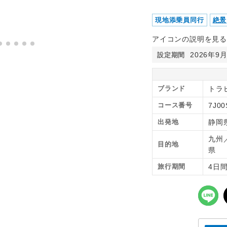
現地添乗員同行
絶景
アイコンの説明を見る
2026年9
設定期間
ブランド
トラピ
コース番号
7J00
出発地
静岡
九州
目的地
県
旅行期間
4日