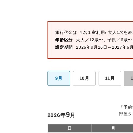
旅行代金は
４名１室
利用/ 大人1名を
年齢区分
大人／12歳〜、子供／6歳〜
設定期間
2026年9月16日～2027年6
9月
10月
11月
「予約
9
部屋タ
2026
年
月
日
月