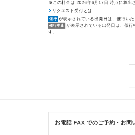
※この料金は 2026年6月17日 時点に算
トラベル
リクエスト受付とは
が表示されている出発日は、催行いた
催行
1名様
が表示されている出発日は、催行
催行中止
す。
2名様
おひとり様
1名様1
ご夫婦
女性
年齢制
航空会
お電話 FAX でのご予約・