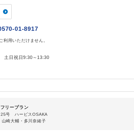
ご紹介するホテルを指定したコースです。
指定
おひとり様でバス席を2席利⽤できます。
ス2席利用
0570-01-8917
はご利用いただけません。
0 土日祝日9:30～13:30
内フリープラン
番25号 ハービスOSAKA
・山崎大輔・多川奈緒子