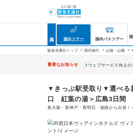
国内
国内ツアー
国内バスツアー
>
>
>
阪急交通社トップ
国内旅行
山陰・山陽
重要なお知らせ
ウェブサービス休止のお知
▼きっぷ駅受取り▼選べる
口 紅葉の湯＞広島3日間
新大阪・新神戸・西明石・姫路から出発！