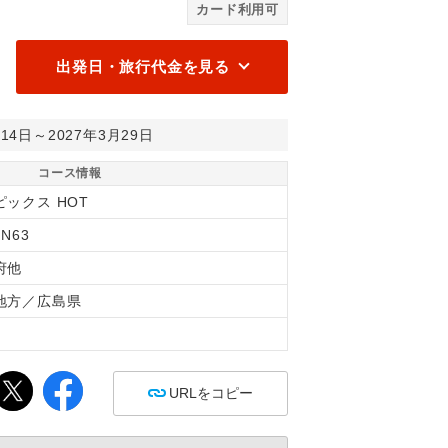
カード利用可
ルズ ヴィアインプライム広島新幹線口 客室 シングル/イメージ
J
出発日・旅行代金を見る
月14日～2027年3月29日
コース情報
ピックス HOT
6N63
府他
地方／広島県
間
URLをコピー