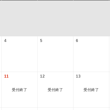
4
5
6
コン
説明
往路出発空港（駅）から復路到着空港（駅）ま
11
12
13
同行
す。
受付終了
受付終了
受付終了
現地到着空港（駅）から最終日出発空港（駅）
員同行
同行します。
バスガイドが乗務し、車内での観光案内があり
ド乗務