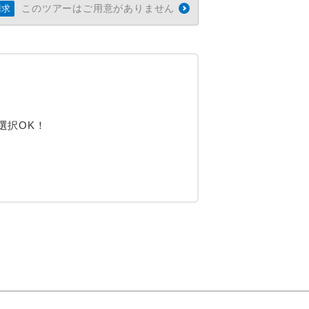
このツアーはご用意がありません
請求
選択OK！