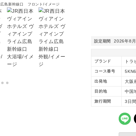
ム広島新幹線口 フロント/イメージ
JR西日本ヴィアインホテ
2026年8
設定期間
ブランド
トラ
コース番号
5KN
出発地
大阪
目的地
中国
旅行期間
3日