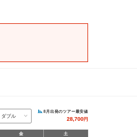
8
月出発のツアー最安値
28,700
円
金
土