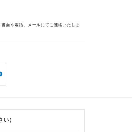
くり聞くこと
、書面や電話、メールにてご連絡いたしま
。
です。
ても便利で
さい）