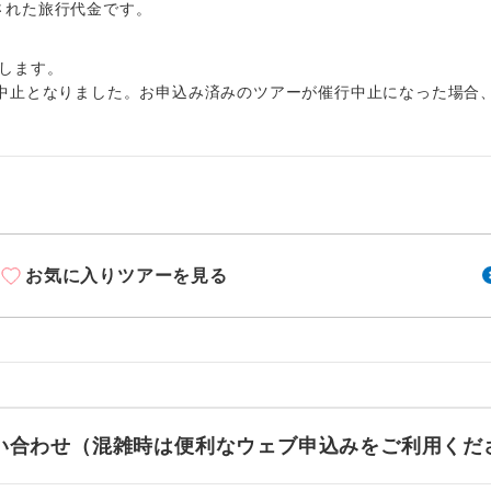
周りの音を気にせず、ガイドさんの説明をじっ
出された旅行代金です。
イヤホン
ができます。
します。
1名様から出発可能な個人型プランです。
催行
中止となりました。お申込み済みのツアーが催行中止になった場合
2名様から出発可能な個人型プランです。
催行
おひとり様限定でご参加いただけるコースです
参加限定
1名様1室利用でも追加料金がかからないコース
室同代金
お気に入りツアーを見る
ご夫婦限定でご参加いただけるコースです。
限定
女性限定でご参加いただけるコースです。
限定
ご参加にあたり年齢に制限があるコースです。
限あり
利用航空会社が指定なので、ご出発の計画にと
社指定
お問い合わせ（混雑時は便利なウェブ申込みをご利用くだ
す。