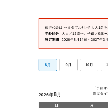
旅行代金は
セミダブル
利用/ 大人1名
年齢区分
大人／12歳〜、子供／0歳〜
設定期間
2026年8月14日～2027年3
8月
9月
10月
「予約す
8
部屋タイ
2026
年
月
日
月