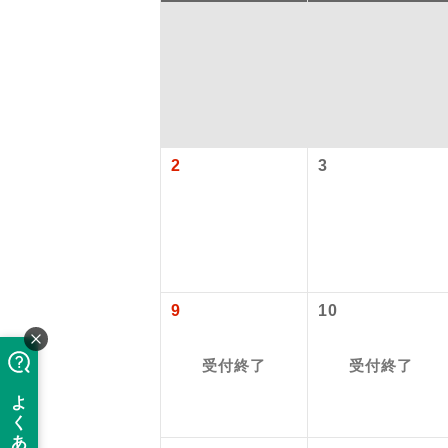
2
3
アイ
9
10
添乗員
受付終了
受付終了
現地添乗
バスガイ