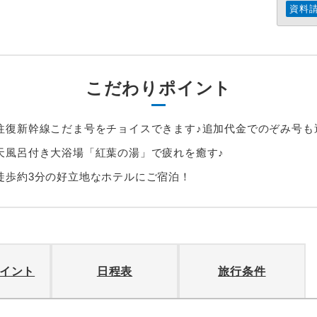
資料
こだわりポイント
往復新幹線こだま号をチョイスできます♪追加代金でのぞみ号も
天風呂付き大浴場「紅葉の湯」で疲れを癒す♪
徒歩約3分の好立地なホテルにご宿泊！
イント
日程表
旅行条件