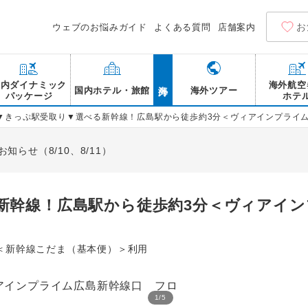
お
ウェブのお悩みガイド
よくある質問
店舗案内
海外
国内ダイナミック
海外航空
国内ホテル・旅館
海外ツアー
パッケージ
ホテ
▼きっぷ駅受取り▼選べる新幹線！広島駅から徒歩約3分＜ヴィアインプライ
らせ（8/10、8/11）
新幹線！広島駅から徒歩約3分＜ヴィアイン
＜新幹線こだま（基本便）＞利用
1
/
5