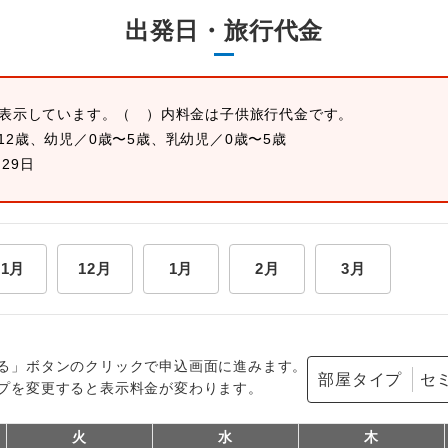
出発日・旅行代金
を表示しています。
（ ）内料金は子供旅行代金です。
12歳、幼児／0歳〜5歳、乳幼児／0歳〜5歳
月29日
11月
12月
1月
2月
3月
る」ボタンのクリックで申込画面に進みます。
部屋タイプ
プを変更すると表示料金が変わります。
火
水
木