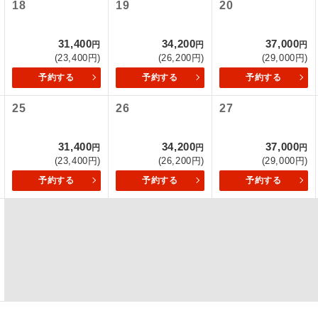
18
19
20
初登場のコースです。
ース
31,400
34,200
37,000
円
円
円
ユネスコに登録されている文化遺産や自然遺産
(23,400円)
(26,200円)
(29,000円)
遺産
スです。
予約する
予約する
予約する
絶景スポットに立ち寄るコースです。
景
25
26
27
温泉地にも宿泊するコースです。
泉
31,400
34,200
37,000
円
円
円
(23,400円)
(26,200円)
(29,000円)
ご宿泊ホテルに露天風呂が付いています。
風呂
予約する
予約する
予約する
ご宿泊ホテルに大浴場が付いています。
場
全てのお食事が付いていますので、お食事の心
付き
ん。（機内食を除く）
お部屋にてゆっくりとお召し上がりいただけま
屋食