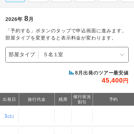
8
2026
年
月
「予約する」ボタンのタップで申込画面に進みます。
部屋タイプを変更すると表示料金が変わります。
部屋タイプ
8
月出発のツアー最安値
45,400
円
催行状況
出発日
旅行代金
残席
予約
割引
1
(土)