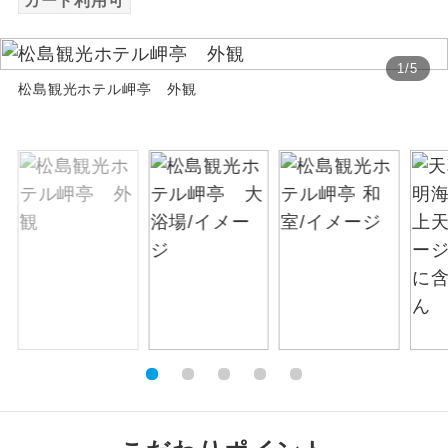
カード利用可
絶景
絶景スポットに立ち寄るコースです。
1
/
5
松島観光ホテル岬亭 外観
温泉
温泉地にも宿泊するコースです。
ご宿泊ホテルに露天風呂が付いていま
露天風呂
す。
大浴場
ご宿泊ホテルに大浴場が付いています。
全てのお食事が付いていますので、お食
全食事付き
事の心配はいりません。（機内食を除
く）
お部屋にてゆっくりとお召し上がりいた
お部屋食
だけます。
トラベルイヤ
周りの音を気にせず、ガイドさんの説明
ホン
をじっくり聞くことができます。