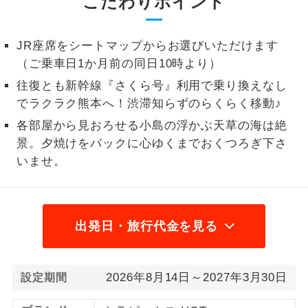
こだわりポイント
1名様から出発可能な個人型プランで
1名様催行
す。
JR座席をシートマップからお選びいただけます
（ご乗車日1か月前の同日10時より）
2名様から出発可能な個人型プランで
2名様催行
す。
往復とも新幹線『さくら号』利用で乗り換えなし
でラクラク熊本へ！渋滞知らずのらくらく移動♪
おひとり様参
おひとり様限定でご参加いただけるコー
加限定
各部屋から見おろせる小島の浮かぶ天草の海は絶
スです。
景。夕焼けをバックに心ゆくまでおくつろぎ下さ
1名様1室同代
いませ。
1名様1室利用でも追加料金がかからない
金
コースです。
ご夫婦限定でご参加いただけるコースで
ご夫婦限定
す。
出発日・旅行代金を見る
女性限定でご参加いただけるコースで
女性限定
す。
2026年8月14日～2027年3月30日
設定期間
ご参加にあたり年齢に制限があるコース
年齢制限あり
です。