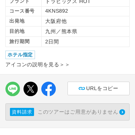
ブランド
トラピックス HOT
4KNS892
コース番号
利用航空会社が指定なので、ご出発の計
航空会社指定
画にとても便利です。
出発地
大阪府他
目的地
九州／熊本県
ご紹介するホテルを指定したコースで
ホテル指定
す。
旅行期間
2日間
おひとり様バ
おひとり様でバス席を2席利⽤できま
ホテル指定
ス2席利用
す。
アイコンの説明を見る＞＞
URLをコピー
このツアーはご用意がありません
資料請求