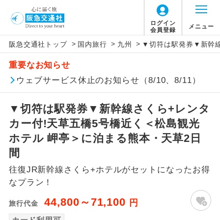
ログイン
メニュー
会員登録
>
>
>
阪急交通社トップ
国内旅行
九州
▼切符は駅発券▼新幹線
アイコン
説明
重要なお知らせ
往路出発空港（駅）から復路到着空港
ウェブサービス休止のお知らせ（8/10、8/11）
添乗員同行
（駅）まで同行します。
▼切符は駅発券▼新幹線さくら+レンタ
現地添乗員同
現地到着空港（駅）から最終日出発空港
行
（駅）まで添乗員が同行します。
カー付!天草五橋5号橋近く＜松島観光
ホテル 岬亭＞に泊まる熊本・天草2日
バスガイド乗
バスガイドが乗務し、車内での観光案内
間
務
があります。
往復JR新幹線さくら+ホテルがセットになったお得
新コース
初登場のコースです。
なプラン！
44,800～71,100
円
旅行代金
ユネスコに登録されている文化遺産や自
世界遺産
然遺産を訪ねるコースです。