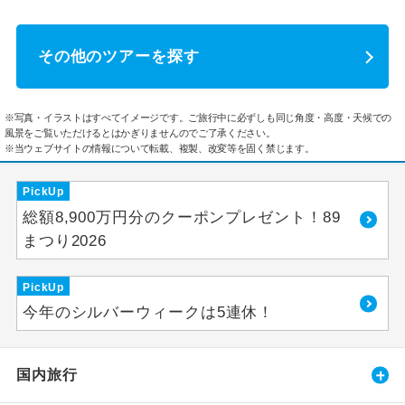
その他のツアーを探す
※写真・イラストはすべてイメージです。ご旅行中に必ずしも同じ角度・高度・天候での
風景をご覧いただけるとはかぎりませんのでご了承ください。
※当ウェブサイトの情報について転載、複製、改変等を固く禁じます。
PickUp
総額8,900万円分のクーポンプレゼント！89
まつり2026
PickUp
今年のシルバーウィークは5連休！
国内旅行