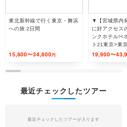
東北新幹線で行く東京・舞浜
▼【宮城県内
への旅 2日間
に好アクセス
ンクホテル!<
ト21東京>東
2日間
15,800〜34,800
19,900〜43,
円
最近チェックしたツアー
最近チェックしたツアーが入ります