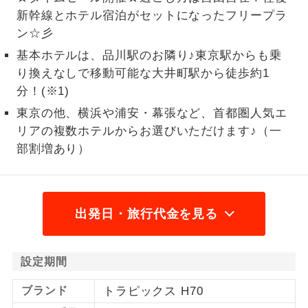
新幹線とホテル宿泊がセットになったフリープラ
1名様から出発可能な個人型プランで
1名様催行
ン☆彡
す。
基本ホテルは、品川駅のお隣り♪東京駅からも乗
2名様から出発可能な個人型プランで
2名様催行
り換えなしで移動可能な大井町駅から徒歩約1
す。
分！(※1)
おひとり様参
おひとり様限定でご参加いただけるコー
東京の他、横浜や浦安・幕張など、首都圏人気エ
加限定
スです。
リアの複数ホテルからお選びいただけます♪（一
部割増あり）
1名様1室同代
1名様1室利用でも追加料金がかからない
金
コースです。
ご夫婦限定でご参加いただけるコースで
ご夫婦限定
出発日・旅行代金を見る
す。
女性限定でご参加いただけるコースで
女性限定
設定期間
す。
ブランド
トラピックス H70
ご参加にあたり年齢に制限があるコース
年齢制限あり
です。