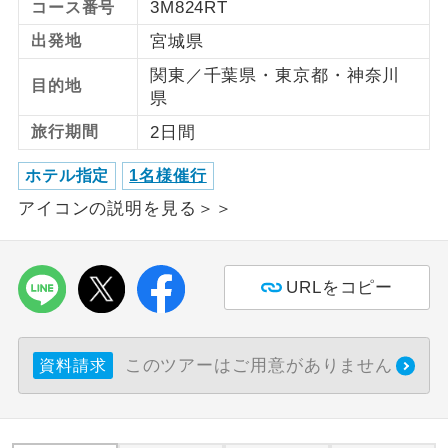
3M824RT
コース番号
出発地
宮城県
利用航空会社が指定なので、ご出発の計
航空会社指定
画にとても便利です。
関東／千葉県・東京都・神奈川
目的地
県
ご紹介するホテルを指定したコースで
ホテル指定
す。
旅行期間
2日間
おひとり様バ
おひとり様でバス席を2席利⽤できま
ホテル指定
1名様催行
ス2席利用
す。
アイコンの説明を見る＞＞
URLをコピー
このツアーはご用意がありません
資料請求