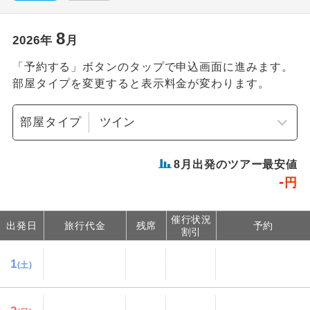
8
2026
年
月
「予約する」ボタンのタップで申込画面に進みます。
部屋タイプを変更すると表示料金が変わります。
部屋タイプ
8
月出発のツアー最安値
-
円
催行状況
出発日
旅行代金
残席
予約
割引
1
(土)