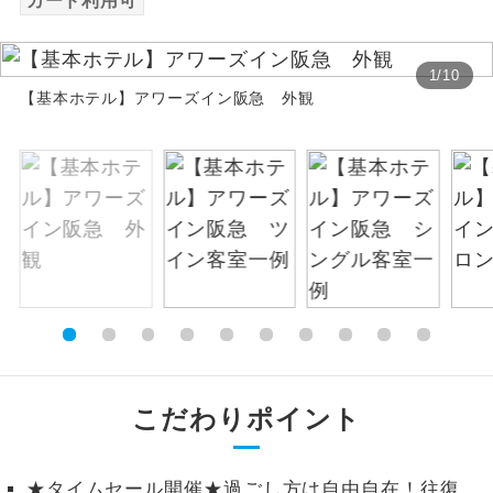
カード利用可
絶景
絶景スポットに立ち寄るコースです。
1
/
10
【基本ホテル】アワーズイン阪急 外観
温泉
温泉地にも宿泊するコースです。
ご宿泊ホテルに露天風呂が付いていま
露天風呂
す。
大浴場
ご宿泊ホテルに大浴場が付いています。
全てのお食事が付いていますので、お食
全食事付き
事の心配はいりません。（機内食を除
く）
お部屋にてゆっくりとお召し上がりいた
お部屋食
だけます。
こだわりポイント
トラベルイヤ
周りの音を気にせず、ガイドさんの説明
ホン
をじっくり聞くことができます。
★タイムセール開催★過ごし方は自由自在！往復