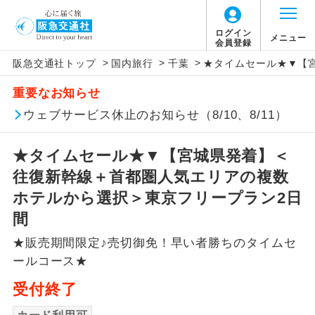
ログイン
メニュー
会員登録
>
>
>
阪急交通社トップ
国内旅行
千葉
★タイムセール★▼【
アイコン
説明
重要なお知らせ
往路出発空港（駅）から復路到着空港
ウェブサービス休止のお知らせ（8/10、8/11）
添乗員同行
（駅）まで同行します。
★タイムセール★▼【宮城県発着】＜
現地添乗員同
現地到着空港（駅）から最終日出発空港
行
（駅）まで添乗員が同行します。
往復新幹線＋首都圏人気エリアの複数
ホテルから選択＞東京フリープラン2日
バスガイド乗
バスガイドが乗務し、車内での観光案内
間
務
があります。
★販売期間限定♪売切御免！早い者勝ちのタイムセ
新コース
初登場のコースです。
ールコース★
受付終了
ユネスコに登録されている文化遺産や自
世界遺産
然遺産を訪ねるコースです。