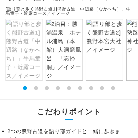
[語り部と歩く熊野古道1]熊野古道「中辺路（なかへち）」牛
絶景
絶景スポットに立ち寄るコースです。
馬童子・近露コース／イメージ
温泉
温泉地にも宿泊するコースです。
ご宿泊ホテルに露天風呂が付いていま
露天風呂
す。
大浴場
ご宿泊ホテルに大浴場が付いています。
全てのお食事が付いていますので、お食
全食事付き
事の心配はいりません。（機内食を除
く）
お部屋にてゆっくりとお召し上がりいた
お部屋食
こだわりポイント
だけます。
トラベルイヤ
周りの音を気にせず、ガイドさんの説明
2つの熊野古道を語り部ガイドと一緒に歩きま
ホン
をじっくり聞くことができます。