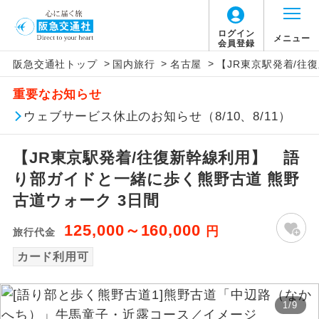
ログイン
メニュー
会員登録
>
>
>
阪急交通社トップ
国内旅行
名古屋
【JR東京駅発着/往
アイコン
説明
重要なお知らせ
往路出発空港（駅）から復路到着空港
ウェブサービス休止のお知らせ（8/10、8/11）
添乗員同行
（駅）まで同行します。
【JR東京駅発着/往復新幹線利用】 語
現地添乗員同
現地到着空港（駅）から最終日出発空港
行
（駅）まで添乗員が同行します。
り部ガイドと一緒に歩く熊野古道 熊野
古道ウォーク 3日間
バスガイド乗
バスガイドが乗務し、車内での観光案内
務
があります。
125,000～160,000
円
旅行代金
カード利用可
新コース
初登場のコースです。
ユネスコに登録されている文化遺産や自
世界遺産
1
/
9
然遺産を訪ねるコースです。