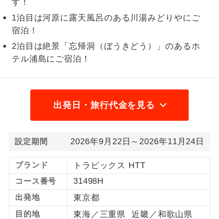
す！
1名様から出発可能な個人型プランで
1泊目は河原に露天風呂のある川湯みどりやにご
1名様催行
す。
宿泊！
2泊目は絶景「忘帰洞（ぼうきどう）」のあるホ
2名様から出発可能な個人型プランで
2名様催行
す。
テル浦島にご宿泊！
おひとり様参
おひとり様限定でご参加いただけるコー
加限定
スです。
出発日・旅行代金を見る
1名様1室同代
1名様1室利用でも追加料金がかからない
金
コースです。
2026年9月22日～2026年11月24日
設定期間
ご夫婦限定でご参加いただけるコースで
ご夫婦限定
す。
ブランド
トラピックス HTT
女性限定でご参加いただけるコースで
31498H
コース番号
女性限定
す。
出発地
東京都
ご参加にあたり年齢に制限があるコース
年齢制限あり
目的地
東海／三重県 近畿／和歌山県
です。