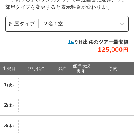
部屋タイプを変更すると表示料金が変わります。
部屋タイプ
9
月出発のツアー最安値
125,000
円
催行状況
出発日
旅行代金
残席
予約
割引
1
(火)
2
(水)
3
(木)