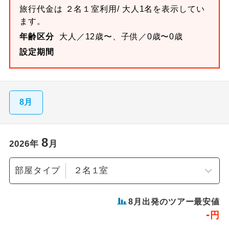
旅行代金は
２名１室
利用/ 大人1名を表示してい
ます。
年齢区分
大人／12歳〜、子供／0歳〜0歳
設定期間
8月
8
2026
年
月
部屋タイプ
8
月出発のツアー最安値
-
円