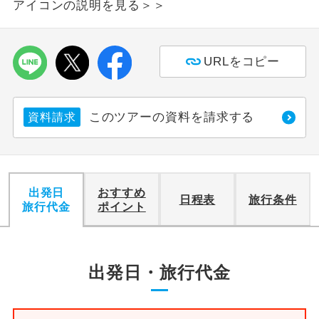
アイコンの説明を見る＞＞
利用航空会社が指定なので、ご出発の計
航空会社指定
画にとても便利です。
URLをコピー
ご紹介するホテルを指定したコースで
ホテル指定
す。
このツアーの資料を請求する
資料請求
おひとり様バ
おひとり様でバス席を2席利⽤できま
ス2席利用
す。
出発日
おすすめ
日程表
旅行条件
旅行代金
ポイント
出発日・旅行代金