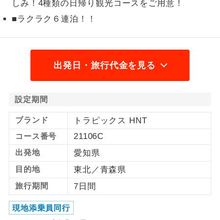
しみ！4種類の日帰り観光コースをご用意！
1名様から出発可能な個人型プランで
■ラクラク６連泊！！
1名様催行
す。
2名様から出発可能な個人型プランで
2名様催行
す。
出発日・旅行代金を見る
おひとり様参
おひとり様限定でご参加いただけるコー
加限定
スです。
設定期間
1名様1室同代
1名様1室利用でも追加料金がかからない
ブランド
トラピックス HNT
金
コースです。
21106C
コース番号
ご夫婦限定でご参加いただけるコースで
ご夫婦限定
出発地
愛知県
す。
目的地
東北／青森県
女性限定でご参加いただけるコースで
女性限定
旅行期間
7日間
す。
現地添乗員同行
ご参加にあたり年齢に制限があるコース
年齢制限あり
です。