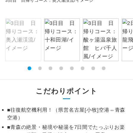
3日目 日帰りコース：奥入瀬渓流/イメージ
絶景
絶景スポットに立ち寄るコースです。
温泉
温泉地にも宿泊するコースです。
ご宿泊ホテルに露天風呂が付いていま
露天風呂
す。
大浴場
ご宿泊ホテルに大浴場が付いています。
全てのお食事が付いていますので、お食
全食事付き
事の心配はいりません。（機内食を除
こだわりポイント
く）
お部屋にてゆっくりとお召し上がりいた
お部屋食
だけます。
■往復航空機利用！（県営名古屋[小牧]空港⇔青森
空港）
トラベルイヤ
周りの音を気にせず、ガイドさんの説明
■青森の絶景・秘境や秘湯を7日間でたっぷりお楽
ホン
をじっくり聞くことができます。