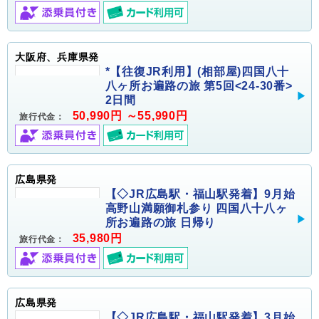
大阪府、兵庫県発
*【往復JR利用】(相部屋)四国八十
八ヶ所お遍路の旅 第5回<24-30番>
2日間
50,990円 ～55,990円
旅行代金：
広島県発
【◇JR広島駅・福山駅発着】9月始
高野山満願御札参り 四国八十八ヶ
所お遍路の旅 日帰り
35,980円
旅行代金：
広島県発
【◇JR広島駅・福山駅発着】3月始