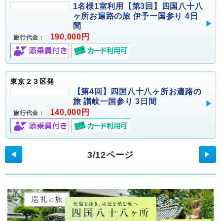
1名様1室利用【第3回】四国八十八
ヶ所お遍路の旅 伊予一国参り 4日
間
190,000円
旅行代金：
東京２３区発
【第4回】四国八十八ヶ所お遍路の
旅 讃岐一国参り 3日間
140,000円
旅行代金：
3/12ページ
◀
▶