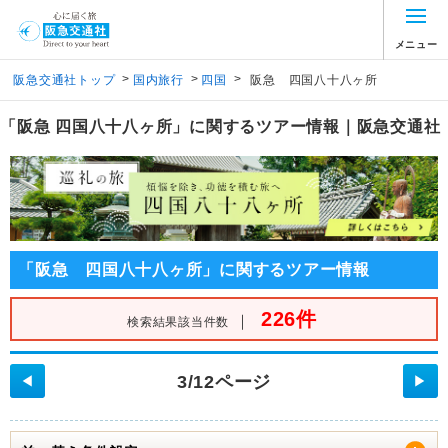
メニュー
>
>
>
阪急交通社トップ
国内旅行
四国
阪急 四国八十八ヶ所
「阪急 四国八十八ヶ所」に関するツアー情報｜阪急交通社
「阪急 四国八十八ヶ所」に関するツアー情報
226件
｜
検索結果該当件数
3/12ページ
◀
▶