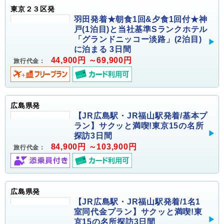
東京２３区発
羽田発着★朝食1回&夕食1回付★神
戸(1泊目)と当社基準Sランクホテル
「グランドニッコー淡路」(2泊目)
に泊まる 3日間
44,900円 ～69,900円
旅行代金：
広島県発
【JR広島駅・JR福山駅発着/基本プ
ラン】サクッと満喫!東京15の名所
探訪3日間
84,900円 ～103,900円
旅行代金：
広島県発
【JR広島駅・JR福山駅発着/1名1
室同代金プラン】サクッと満喫!東
京15の名所探訪3日間