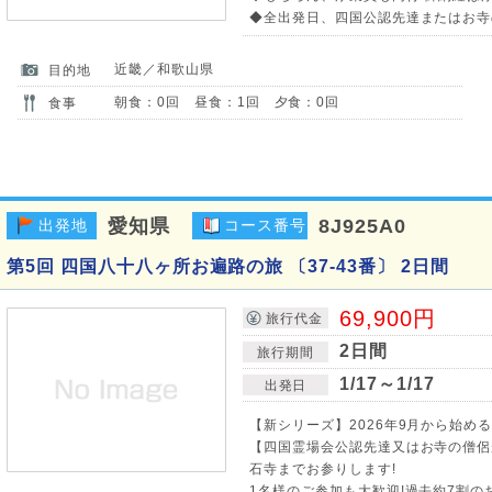
◆全出発日、四国公認先達またはお寺
近畿／和歌山県
目的地
朝食：0回 昼食：1回 夕食：0回
食事
愛知県
8J925A0
出発地
コース番号
第5回 四国八十八ヶ所お遍路の旅 〔37-43番〕 2日間
69,900円
旅行代金
2日間
旅行期間
1/17～1/17
出発日
【新シリーズ】2026年9月から始め
【四国霊場会公認先達又はお寺の僧侶
石寺までお参りします!
1名様のご参加も大歓迎!過去約7割