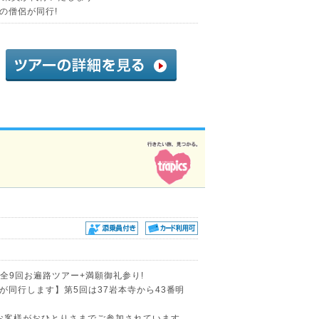
の僧侶が同行!
る全9回お遍路ツアー+満願御礼参り!
が同行します】第5回は37岩本寺から43番明
のお客様がおひとりさまでご参加されています。