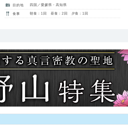
四国／愛媛県・高知県
目的地
朝食：1回 昼食：2回 夕食：1回
食事