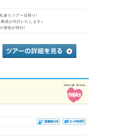
礼参りツアー日帰り!
添乗員が代行いたします♪
の僧侶が同行!