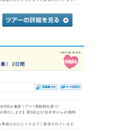
番〕 2日間
る全9回お遍路ツアー+満願御礼参り!
が同行します】第5回は37岩本寺から43番明
のお客様がおひとりさまでご参加されています。