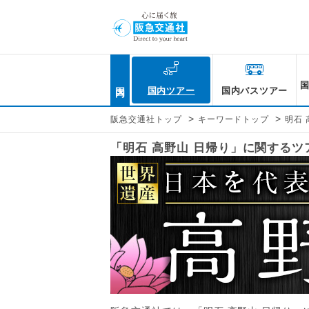
国内
国内ツアー
国内バスツアー
>
>
阪急交通社トップ
キーワードトップ
明石 
「明石 高野山 日帰り」に関する