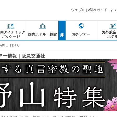
ウェブのお悩みガイド
よ
海外
国内ダイナミック
海外航空
国内ホテル・旅館
海外ツアー
パッケージ
ホテ
高野山 日帰り
ツアー情報｜阪急交通社