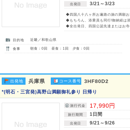
3/21～3/23
出発日
◆四国八十八ヶ所お遍路の旅の満願お
◆もちろん、添乗員も同行!御納経は
◆全出発日、四国公認先達またはお寺
近畿／和歌山県
目的地
朝食：0回 昼食：1回 夕食：0回
食事
兵庫県
3HF80D2
出発地
コース番号
*(明石・三宮発)高野山満願御礼参り 日帰り
17,990円
旅行代金
1日間
旅行期間
9/21～9/26
出発日