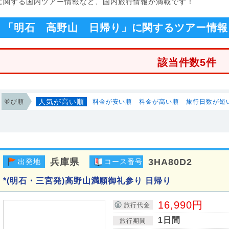
」に関する国内ツアー情報など、国内旅行情報が満載です！
「明石 高野山 日帰り」に関するツアー情報
該当件数5件
人気が高い順
並び順
料金が安い順
料金が高い順
旅行日数が短
兵庫県
3HA80D2
出発地
コース番号
*(明石・三宮発)高野山満願御礼参り 日帰り
16,990円
旅行代金
1日間
旅行期間