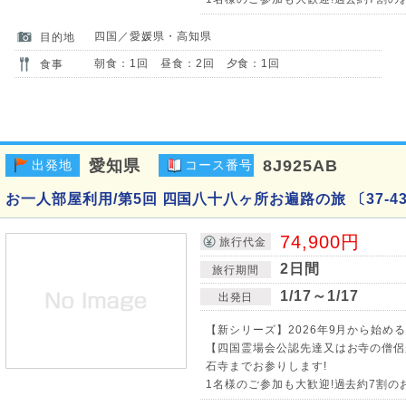
四国／愛媛県・高知県
目的地
朝食：1回 昼食：2回 夕食：1回
食事
愛知県
8J925AB
出発地
コース番号
お一人部屋利用/第5回 四国八十八ヶ所お遍路の旅 〔37-43
74,900円
旅行代金
2日間
旅行期間
1/17～1/17
出発日
【新シリーズ】2026年9月から始め
【四国霊場会公認先達又はお寺の僧侶
石寺までお参りします!
1名様のご参加も大歓迎!過去約7割