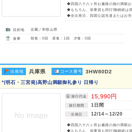
◆四国八十八ヶ所お遍路の旅の満願お
◆もちろん、添乗員も同行!御納経は
◆全出発日、四国公認先達またはお寺
近畿／和歌山県
目的地
朝食：0回 昼食：1回 夕食：0回
食事
兵庫県
3HW80D2
出発地
コース番号
*(明石・三宮発)高野山満願御礼参り 日帰り
15,990円
旅行代金
1日間
旅行期間
12/14～12/20
出発日
◆四国八十八ヶ所お遍路の旅の満願お
◆もちろん、添乗員も同行!御納経は