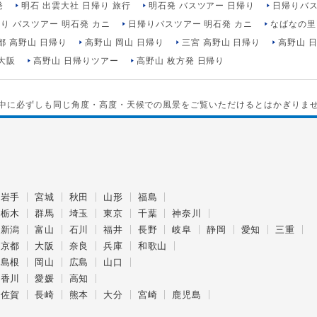
発
明石 出雲大社 日帰り 旅行
明石発 バスツアー 日帰り
日帰りバス
り バスツアー 明石発 カニ
日帰りバスツアー 明石発 カニ
なばなの里
都 高野山 日帰り
高野山 岡山 日帰り
三宮 高野山 日帰り
高野山 
大阪
高野山 日帰りツアー
高野山 枚方発 日帰り
中に必ずしも同じ角度・高度・天候での風景をご覧いただけるとはかぎりま
岩手
宮城
秋田
山形
福島
栃木
群馬
埼玉
東京
千葉
神奈川
新潟
富山
石川
福井
長野
岐阜
静岡
愛知
三重
京都
大阪
奈良
兵庫
和歌山
島根
岡山
広島
山口
香川
愛媛
高知
佐賀
長崎
熊本
大分
宮崎
鹿児島