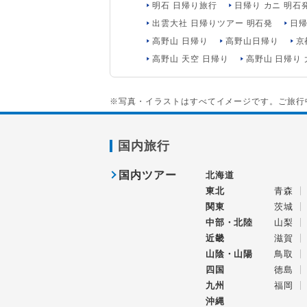
明石 日帰り旅行
日帰り カニ 明石
出雲大社 日帰りツアー 明石発
日帰
高野山 日帰り
高野山日帰り
京
高野山 天空 日帰り
高野山 日帰り 
※写真・イラストはすべてイメージです。ご旅行
国内旅行
国内ツアー
北海道
東北
青森
関東
茨城
中部・北陸
山梨
近畿
滋賀
山陰・山陽
鳥取
四国
徳島
九州
福岡
沖縄