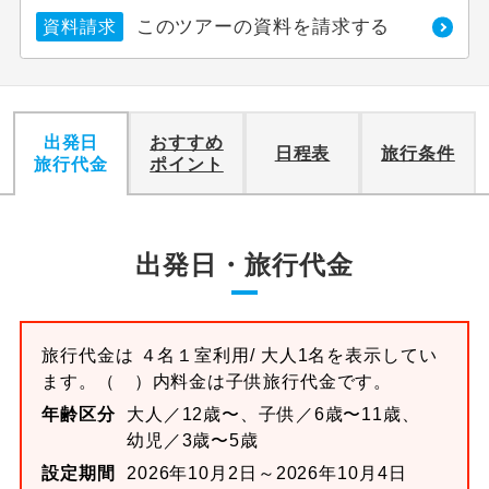
このツアーの資料を請求する
資料請求
利用航空会社が指定なので、ご出発の計
航空会社指定
画にとても便利です。
ご紹介するホテルを指定したコースで
ホテル指定
す。
出発日
おすすめ
日程表
旅行条件
旅行代金
ポイント
おひとり様バ
おひとり様でバス席を2席利⽤できま
ス2席利用
す。
出発日・旅行代金
旅行代金は
４名１室
利用/ 大人1名を表示してい
ます。
（ ）内料金は子供旅行代金です。
年齢区分
大人／12歳〜、子供／6歳〜11歳、
幼児／3歳〜5歳
設定期間
2026年10月2日～2026年10月4日