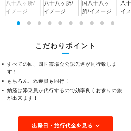
絶景
絶景スポットに立ち寄るコースです。
温泉
温泉地にも宿泊するコースです。
ご宿泊ホテルに露天風呂が付いていま
こだわりポイント
露天風呂
す。
大浴場
ご宿泊ホテルに大浴場が付いています。
すべての回、四国霊場会公認先達が同行致しま
す！
全てのお食事が付いていますので、お食
もちろん、添乗員も同行！
全食事付き
事の心配はいりません。（機内食を除
く）
納経は添乗員が代行するので効率良くお参りの旅
が出来ます！
お部屋にてゆっくりとお召し上がりいた
お部屋食
だけます。
トラベルイヤ
周りの音を気にせず、ガイドさんの説明
出発日・旅行代金を見る
ホン
をじっくり聞くことができます。