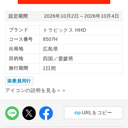
1名様から出発可能な個人型プランで
1名様催行
す。
2026年10月2日～2026年10月4日
設定期間
2名様から出発可能な個人型プランで
2名様催行
ブランド
トラピックス HHD
す。
8507H
コース番号
おひとり様参
おひとり様限定でご参加いただけるコー
出発地
広島県
加限定
スです。
目的地
四国／愛媛県
1名様1室同代
1名様1室利用でも追加料金がかからない
旅行期間
2日間
金
コースです。
添乗員同行
ご夫婦限定でご参加いただけるコースで
ご夫婦限定
アイコンの説明を見る＞＞
す。
女性限定でご参加いただけるコースで
女性限定
す。
URLをコピー
ご参加にあたり年齢に制限があるコース
年齢制限あり
です。