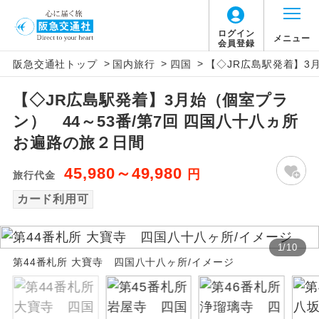
ログイン
メニュー
会員登録
>
>
>
阪急交通社トップ
国内旅行
四国
【◇JR広島駅発着】3
アイコン
説明
【◇JR広島駅発着】3月始（個室プラ
往路出発空港（駅）から復路到着空港
添乗員同行
ン） 44～53番/第7回 四国八十八ヵ所
（駅）まで同行します。
お遍路の旅２日間
現地添乗員同
現地到着空港（駅）から最終日出発空港
行
45,980～49,980
円
（駅）まで添乗員が同行します。
旅行代金
カード利用可
バスガイド乗
バスガイドが乗務し、車内での観光案内
務
があります。
1
/
10
新コース
第44番札所 大寶寺 四国八十八ヶ所/イメージ
初登場のコースです。
ユネスコに登録されている文化遺産や自
世界遺産
然遺産を訪ねるコースです。