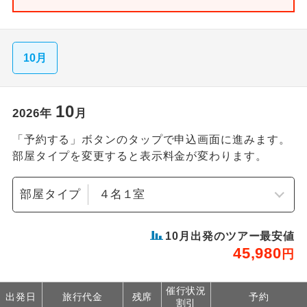
10月
10
2026
年
月
「予約する」ボタンのタップで申込画面に進みます。
部屋タイプを変更すると表示料金が変わります。
部屋タイプ
10
月出発のツアー最安値
45,980
円
催行状況
出発日
旅行代金
残席
予約
割引