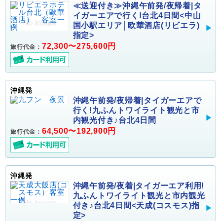
≪送迎付き≫沖縄午前発/夜帰着|タ
イガーエアで行く!台北4日間<中山
国小駅エリア│欧華酒店(リビエラ)
指定>
72,300〜275,600円
旅行代金：
沖縄発
沖縄午前発/夜帰着|タイガーエアで
行く!九ふんトワイライト観光と市
内観光付き♪台北4日間
64,500〜192,900円
旅行代金：
沖縄発
沖縄午前発/夜着|タイガーエア利用!
九ふんトワイライト観光と市内観光
付き♪台北4日間<天成(コスモス)指
定>