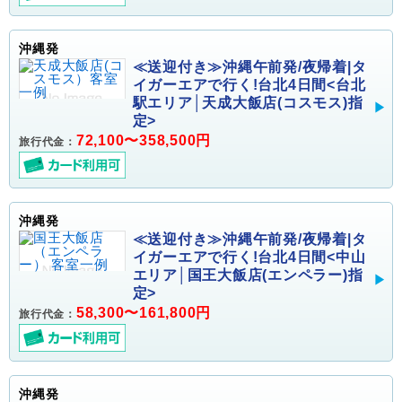
沖縄発
≪送迎付き≫沖縄午前発/夜帰着|タ
イガーエアで行く!台北4日間<台北
駅エリア│天成大飯店(コスモス)指
定>
72,100〜358,500円
旅行代金：
沖縄発
≪送迎付き≫沖縄午前発/夜帰着|タ
イガーエアで行く!台北4日間<中山
エリア│国王大飯店(エンペラー)指
定>
58,300〜161,800円
旅行代金：
沖縄発