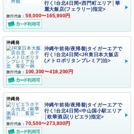
行く!台北4日間<西門町エリア│華
麗大飯店(フェラリー)指定>
59,000〜165,900円
旅行代金：
沖縄発
沖縄午前発/夜帰着|タイガーエアで
行く!台北4日間<JR東日本大飯店
(メトロポリタンプレミア)泊>
100,300〜418,200円
旅行代金：
沖縄発
沖縄午前発/夜帰着|タイガーエアで
行く!台北4日間<中山国小駅エリア
│欧華酒店(リビエラ)指定>
70,500〜273,800円
旅行代金：