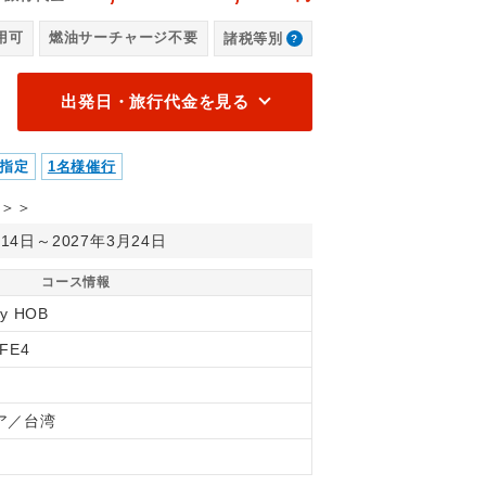
（
用可
燃油サーチャージ不要
諸税等別
出発日・旅行代金を見る
指定
1名様催行
＞＞
月14日～2027年3月24日
コース情報
ry HOB
FE4
ア／台湾
間