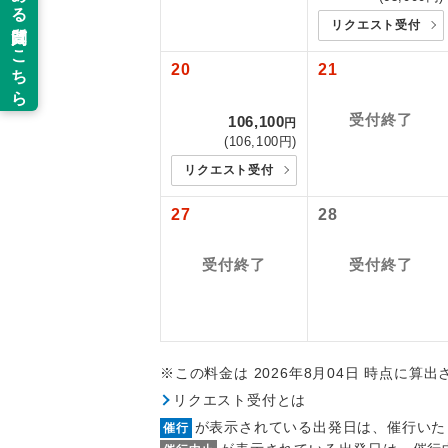
2026/8/9〜
新コ
追加代金にて
リクエスト受付
2026/8/16
2026/9/16
当ツアーは
20
21
世界
2026/9/29
道などを利
2026/10/5
ご同行者様
受付終了
106,100
円
温
2026/10/1
(106,100円)
2026/10/2
リクエスト受付
露天
2026/10/2
2026/10/2
27
28
大浴
2026/10/2
2026/12/1
受付終了
受付終了
2027/1/3〜
全食事
2027/1/29
2027/2/14
お部
2027/2/25
2027/3/2〜
※この料金は 2026年8月04日 時点に算
トラベル
2027/3/18
リクエスト受付とは
※上記以外の
が表示されている出発日は、催行いた
催行
※手配の都合