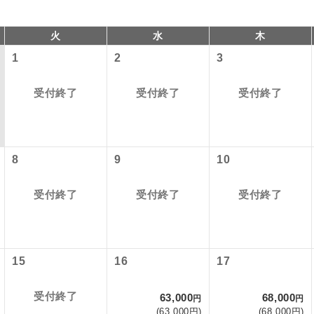
火
水
木
1
2
3
受付終了
受付終了
受付終了
8
9
10
以下の料金は含まれておりません。別途お支払が必要となります
コン
説明
受付終了
受付終了
受付終了
港施設使用料】
往路出発空港（駅）から復路到着空港（駅）ま
同行
す。
）1,000円、子供（2歳以上12歳未満）500円
現地到着後、現地係員が同行しお世話いたしま
員同行
15
16
17
税等】
以下の出発地から追加代金でご参加いただけます。
国空港の旅客サービス施設使用料と空港税等は含まれておりませ
バスガイドが乗務し、車内での観光案内があり
付の場合、ご手配の可否は後日回答させていただきます。
ド乗務
受付終了
63,000
68,000
円
円
なります。
(63,000円)
(68,000円)