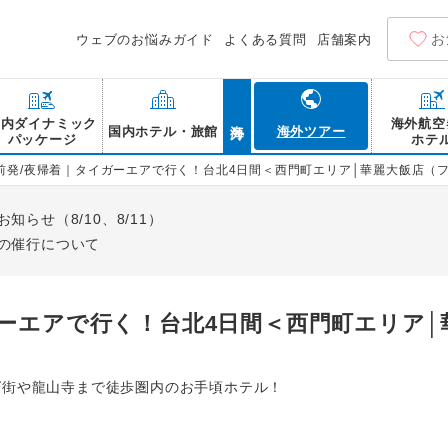
お
ウェブのお悩みガイド
よくある質問
店舗案内
海外
国内ダイナミック
海外航空
国内ホテル・旅館
海外ツアー
パッケージ
ホテ
前発/夜帰着｜タイガーエアで行く！台北4日間＜西門町エリア│華麗大飯店（
らせ（8/10、8/11）
の催行について
ガーエアで行く！台北4日間＜西門町エリア│
グ街や龍山寺まで徒歩圏内のお手頃ホテル！