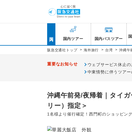
国内
国内ツアー
国内バスツアー
>
>
>
阪急交通社トップ
海外旅行
台湾
沖縄午
重要なお知らせ
ウェブサービス休止のお知
中東情勢に伴うツアー
沖縄午前発/夜帰着｜タイ
リー）指定＞
1名様より催行確定！西門町のショッピン