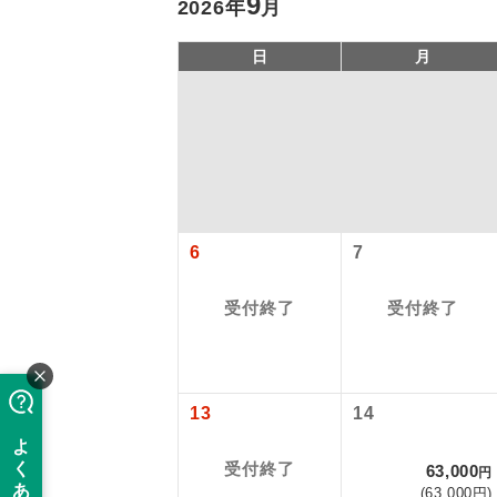
9
2026年
月
日
月
6
7
旅行代金に、
アイ
受付終了
受付終了
【日本国内空
添乗員
那覇空港
大人（12歳以上
現地係
13
14
【海外空港諸
このツアーは
旅行代金に各
※リクエスト受
バスガイ
受付終了
63,000
円
払いが必要と
(63,000円)