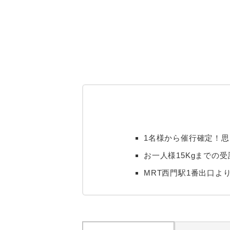
1名様から催行確定！
お一人様15Kgまで
MRT西門駅1番出口よ