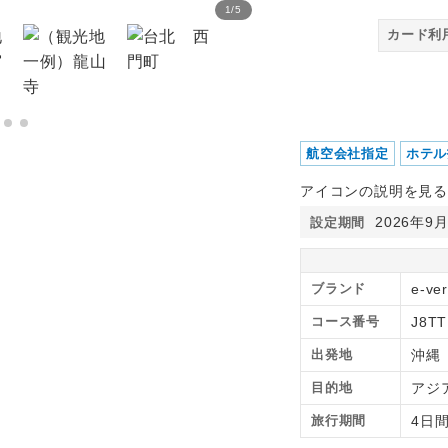
1
/
5
華麗大飯店 客室一例
カード利
航空会社指定
ホテル
アイコンの説明を見る
2026年9
設定期間
ブランド
e-ve
コース番号
J8TT
出発地
沖縄
目的地
アジ
旅行期間
4日