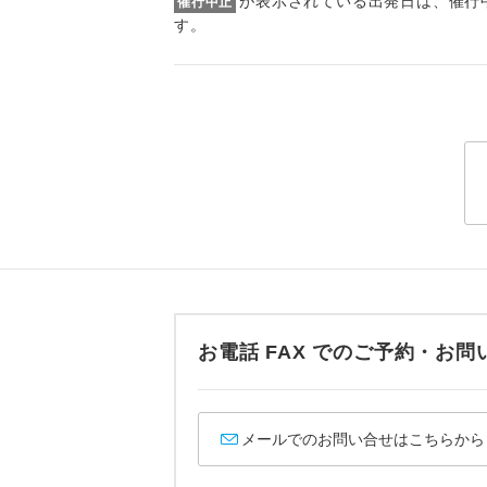
が表示されている出発日は、催行
1名様
催行中止
す。
【その他諸税
2名様
予約・発券シ
2026/8/9〜
おひとり様
2026/8/16
2026/9/16
1名様1
2026/9/29
2026/10/5
ご夫婦
2026/10/1
女性
2026/10/2
2026/10/2
年齢制
2026/10/2
2026/10/2
お電話 FAX でのご予約・
2026/12/1
航空会
2027/1/3〜
2027/1/29
ホテル
2027/2/14
メールでのお問い合せはこちらから
2027/2/25