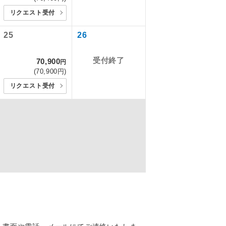
,530円
リクエスト受付
,530円
を訪ねるコー
,530円
飛行機や鉄
25
26
,530円
3,800円
ださい。
受付終了
70,900
円
）3,800円
(70,900円)
）3,800円
リクエスト受付
）3,800円
）3,800円
）3,800円
,800円
配はいりませ
,800円
,800円
,800円
す。
,800円
,800円
くり聞くこと
,800円