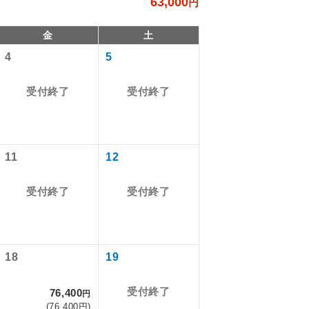
63,000
円
金
土
4
5
受付終了
受付終了
11
12
。
受付終了
受付終了
で同行しま
す。
18
19
ん。別途お支
ます。
受付終了
76,400
円
(76,400円)