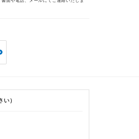
、書面や電話、メールにてご連絡いたしま
,500円
。
,500円
,500円
です。
,500円
4,500円
）3,500円
）4,500円
）3,500円
）4,500円
）3,500円
ても便利で
さい）
,500円
,500円
,500円
,500円
,500円