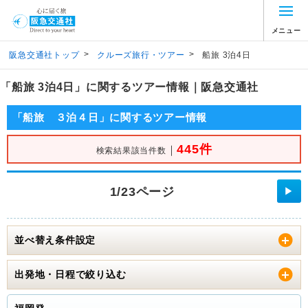
メニュー
>
>
阪急交通社トップ
クルーズ旅行・ツアー
船旅 3泊4日
「船旅 3泊4日」に関するツアー情報｜阪急交通社
「船旅 ３泊４日」に関するツアー情報
445件
｜
検索結果該当件数
1/23ページ
▶
並べ替え条件設定
出発地・日程で絞り込む