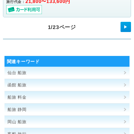
21,800〜133,600円
旅行代金：
1/23ページ
▶
関連キーワード
仙台 船旅
函館 船旅
船旅 料金
船旅 静岡
岡山 船旅