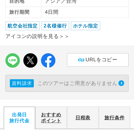
アジア／台湾
目的地
3,800円、子供（2歳以上12歳未満）3,800円
4日間
旅行期間
ご紹介するホテルを指定したコースで
ホテル指定
※上記以外の出発日につきましては料金確定
す。
後にご案内いたします。
航空会社指定
2名様催行
ホテル指定
※手配の都合により変更になる場合がありま
アイコンの説明を見る＞＞
す。
【その他諸税追加】
URLをコピー
予約・発券システム手数料
2026/8/9〜2026/8/15 大人（12歳以上）
4,500円、子供（2歳以上12歳未満）4,500円
このツアーはご用意がありません
資料請求
2026/8/16〜2026/9/15 大人（12歳以上）
3,500円、子供（2歳以上12歳未満）3,500円
2026/9/16〜2026/9/28 大人（12歳以上）
出発日
おすすめ
4,500円、子供（2歳以上12歳未満）4,500円
日程表
旅行条件
旅行代金
ポイント
2026/9/29〜2026/10/4 大人（12歳以上）
3,500円、子供（2歳以上12歳未満）3,500円