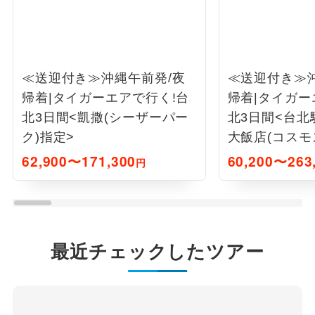
≪送迎付き≫沖縄午前発/夜
≪送迎付き≫
帰着|タイガーエアで行く!台
帰着|タイガー
北3日間<凱撒(シーザーパー
北3日間<台北
ク)指定>
大飯店(コスモ
62,900〜171,300
60,200〜263
円
最近チェックしたツアー