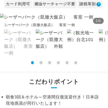
カード利用可
燃油サーチャージ不要
諸税等別
2,530円、子供（2歳以上12歳未満）2,530円
温泉
温泉地にも宿泊するコースです。
2026/8/16〜2026/9/15 大人（12歳以上）
2,530円、子供（2歳以上12歳未満）2,530円
ご宿泊ホテルに露天風呂が付いていま
露天風呂
1
/
6
す。
シーザーパーク（凱撤大飯店） 客室 一例
2026/9/16〜2026/9/28 大人（12歳以上）
2,530円、子供（2歳以上12歳未満）2,530円
大浴場
ご宿泊ホテルに大浴場が付いています。
2026/9/29〜2026/10/4 大人（12歳以上）
2,530円、子供（2歳以上12歳未満）2,530円
全てのお食事が付いていますので、お食
全食事付き
2026/10/5〜2026/10/12 大人（12歳以上）
事の心配はいりません。（機内食を除
く）
3,800円、子供（2歳以上12歳未満）3,800円
2026/10/13〜2026/10/19 大人（12歳以上）
お部屋にてゆっくりとお召し上がりいた
お部屋食
3,800円、子供（2歳以上12歳未満）3,800円
だけます。
2026/10/20〜2026/10/22 大人（12歳以上）
こだわりポイント
トラベルイヤ
周りの音を気にせず、ガイドさんの説明
3,800円、子供（2歳以上12歳未満）3,800円
ホン
をじっくり聞くことができます。
2026/10/23〜2026/10/24 大人（12歳以上）
朝食3回＆ホテル～空港間往復送迎付き！日本語
3,800円、子供（2歳以上12歳未満）3,800円
1名様から出発可能な個人型プランで
1名様催行
現地係員が同行いたします！
す。
2026/10/25〜2026/10/26 大人（12歳以上）