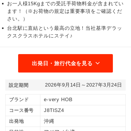
お一人様15Kgまでの受託手荷物料金が含まれてい
3,800円、子供（2歳以上12歳未満）3,800円
2名様から出発可能な個人型プランで
ます！（※お荷物の規定は重要事項をご確認くだ
2名様催行
2026/10/27〜2026/12/17 大人（12歳以上）
す。
さい。）
3,800円、子供（2歳以上12歳未満）3,800円
台北駅に直結という最高の立地！当社基準デラッ
おひとり様参
おひとり様限定でご参加いただけるコー
2026/12/18〜2027/1/2 大人（12歳以上）
加限定
スです。
クスクラスホテルにステイ♪
3,800円、子供（2歳以上12歳未満）3,800円
2027/1/3〜2027/1/28 大人（12歳以上）
1名様1室同代
1名様1室利用でも追加料金がかからない
金
コースです。
3,800円、子供（2歳以上12歳未満）3,800円
出発日・旅行代金を見る
2027/1/29〜2027/2/13 大人（12歳以上）
ご夫婦限定でご参加いただけるコースで
ご夫婦限定
3,800円、子供（2歳以上12歳未満）3,800円
す。
2027/2/14〜2027/2/24 大人（12歳以上）
2026年9月14日～2027年3月24日
設定期間
女性限定でご参加いただけるコースで
3,800円、子供（2歳以上12歳未満）3,800円
女性限定
す。
2027/2/25〜2027/3/1 大人（12歳以上）
e-very HOB
ブランド
3,800円、子供（2歳以上12歳未満）3,800円
ご参加にあたり年齢に制限があるコース
年齢制限あり
J8TISZ4
コース番号
です。
2027/3/2〜2027/3/17 大人（12歳以上）
沖縄
出発地
3,800円、子供（2歳以上12歳未満）3,800円
利用航空会社が指定なので、ご出発の計
航空会社指定
2027/3/18〜2027/3/27 大人（12歳以上）
画にとても便利です。