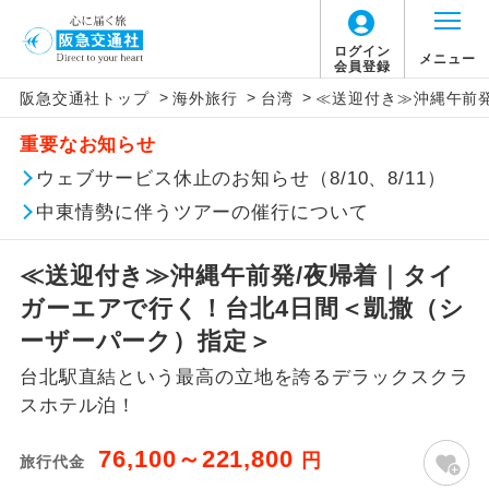
ログイン
メニュー
会員登録
>
>
>
阪急交通社トップ
海外旅行
台湾
≪送迎付き≫沖縄午前
このツアーは以下の出発地から追加代金でご参
旅行代金に、以下の料金は含まれておりませ
アイコン
説明
加いただけます。
重要なお知らせ
ん。別途お支払が必要となります。
往路出発空港（駅）から復路到着空港
ウェブサービス休止のお知らせ（8/10、8/11）
※リクエスト受付の場合、ご手配の可否は後日回答さ
添乗員同行
（駅）まで同行します。
せていただきます。
【日本国内空港施設使用料】
中東情勢に伴うツアーの催行について
那覇空港
現地到着後、現地係員が同行しお世話い
現地係員同行
たします。
追加代金にて各地発着ありとは
大人（12歳以上）1,000円、子供（2歳以上12
≪送迎付き≫沖縄午前発/夜帰着｜タイ
歳未満）500円
ガーエアで行く！台北4日間＜凱撒（シ
バスガイド乗
バスガイドが乗務し、車内での観光案内
当ツアーは日程表に記載の出発空港だけで
務
があります。
ーザーパーク）指定＞
なく、各地より下記追加代金にて飛行機や
【海外空港諸税等】
台北駅直結という最高の立地を誇るデラックスクラ
鉄道などを利用しご参加いただけます。
新コース
旅行代金に各国空港の旅客サービス施設使用
初登場のコースです。
スホテル泊！
ご同行者様が異なる発着地をご希望の場合
料と空港税等は含まれておりません。別途お
ユネスコに登録されている文化遺産や自
は、当社予約センターまで連絡ください。
支払いが必要となります。
世界遺産
76,100～221,800
円
旅行代金
然遺産を訪ねるコースです。
2026/8/9〜2026/8/15 大人（12歳以上）