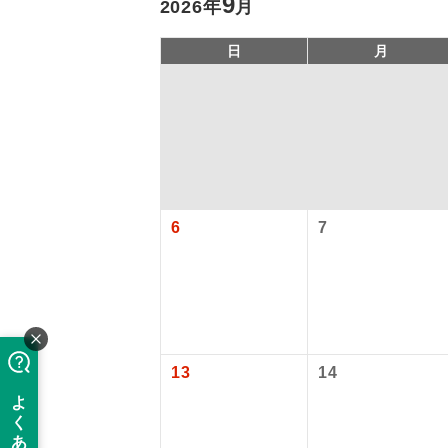
9
2026年
月
日
月
6
7
アイ
添乗員
旅行代金に、
【日本国内空
現地係
13
14
関西国際空港
このツアーは
大人（12歳以上
※リクエスト受
バスガイ