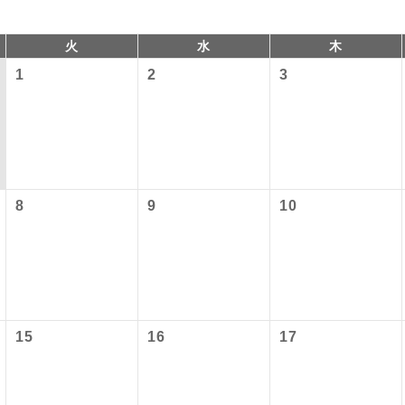
火
水
木
1
2
3
8
9
10
コン
説明
往路出発空港（駅）から復路到着空港（駅）ま
同行
以下の料金は含まれておりません。別途お支払が必要となります
す。
港施設使用料】
現地到着後、現地係員が同行しお世話いたしま
員同行
15
16
17
以下の出発地から追加代金でご参加いただけます。
）3,310円、子供（2歳以上12歳未満）1,660円
バスガイドが乗務し、車内での観光案内があり
付の場合、ご手配の可否は後日回答させていただきます。
ド乗務