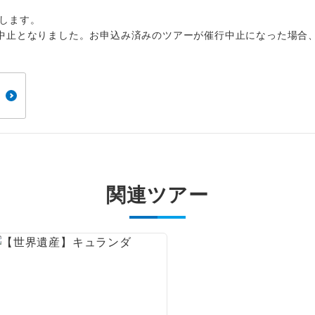
1名様から出発可能な個人型プランです。
催行
します。
2名様から出発可能な個人型プランです。
催行
中止となりました。お申込み済みのツアーが催行中止になった場合
おひとり様限定でご参加いただけるコースです
参加限定
1名様1室利用でも追加料金がかからないコース
室同代金
ご夫婦限定でご参加いただけるコースです。
限定
女性限定でご参加いただけるコースです。
限定
関連ツアー
ご参加にあたり年齢に制限があるコースです。
限あり
利用航空会社が指定なので、ご出発の計画にと
社指定
す。
ご紹介するホテルを指定したコースです。
指定