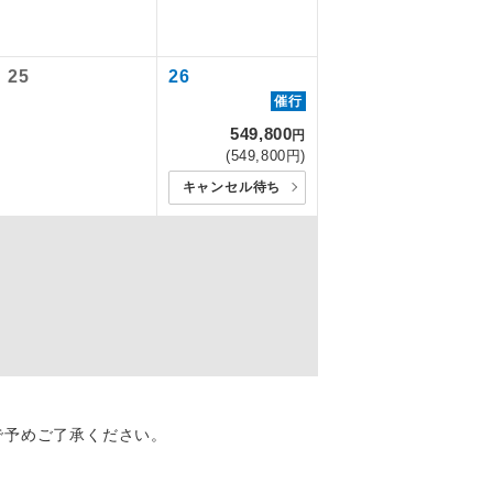
を訪ねるコー
飛行機や鉄
25
26
催行
ださい。
549,800
円
ん。別途お支
(549,800円)
キャンセル待ち
配はいりませ
す。
くり聞くこと
で予めご了承ください。