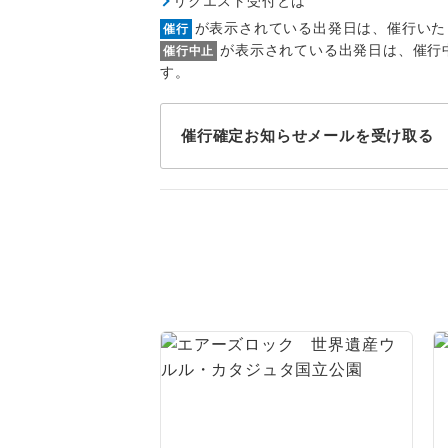
リクエスト受付とは
1名様
が表示されている出発日は、催行いた
催行
2名様
が表示されている出発日は、催行
催行中止
す。
おひとり様
催行確定お知らせメールを受け取る
1名様1
ご夫婦
女性
年齢制
航空会
ホテル