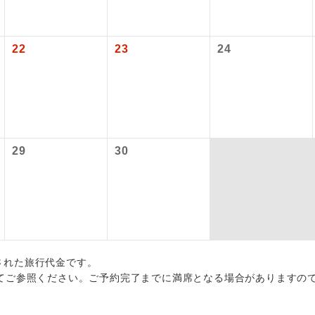
ービス料】
初登場のコースです。
ース
各地発着ありとは
上）320円、子供（2歳以上12歳未満）320円
ユネスコに登録されている文化遺産や自然遺産
日程表に記載の出発空港だけでなく、各地より下記追加代金にて
22
23
24
遺産
スです。
用しご参加いただけます。
税等】
が異なる発着地をご希望の場合は、当社予約センターまで連絡く
温泉地にも宿泊するコースです。
泉
国空港の旅客サービス施設使用料と空港税等は含まれておりませ
なります。
ご宿泊ホテルに露天風呂が付いています。
風呂
）12,120円、子供（2歳以上12歳未満）4,300円
により変更になる場合があります。
29
30
ご宿泊ホテルに大浴場が付いています。
場
全てのお食事が付いていますので、お食事の心
付き
ん。（機内食を除く）
お部屋にてゆっくりとお召し上がりいただけま
屋食
出された旅行代金です。
周りの音を気にせず、ガイドさんの説明をじっ
イヤホン
てご参照ください。ご予約完了までに満席となる場合がありますの
ができます。