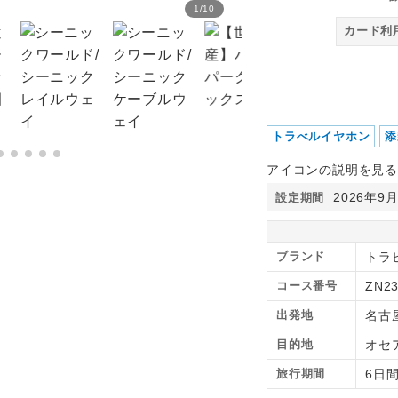
1
/
10
【世界遺産】オペラハウス
カード利
トラべルイヤホン
添
アイコンの説明を見る
2026年9
設定期間
ブランド
トラ
コース番号
ZN23
出発地
名古
目的地
オセ
旅行期間
6日