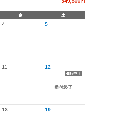
549,800
円
金
土
4
5
11
12
催行中止
受付終了
で同行しま
。
す。
18
19
ます。