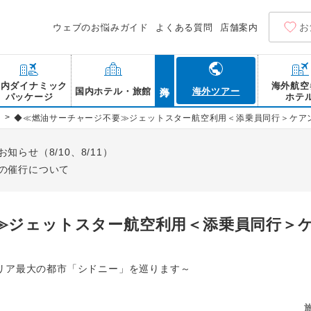
お
ウェブのお悩みガイド
よくある質問
店舗案内
海外
国内ダイナミック
海外航空
国内ホテル・旅館
海外ツアー
パッケージ
ホテ
>
◆≪燃油サーチャージ不要≫ジェットスター航空利用＜添乗員同行＞ケア
らせ（8/10、8/11）
の催行について
≫ジェットスター航空利用＜添乗員同行＞ケ
リア最大の都市「シドニー」を巡ります～