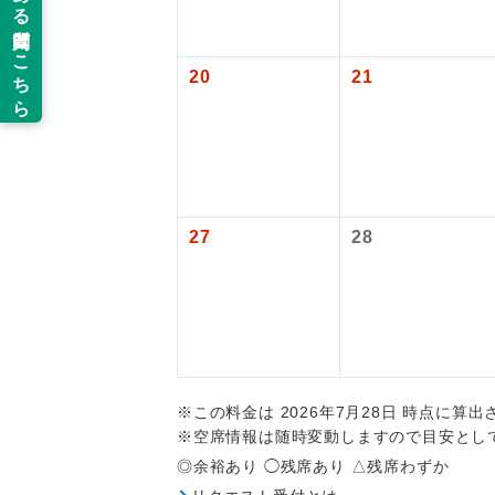
【旅客保安サ
新コ
追加代金にて
関西国際空港
大人（12歳以
当ツアーは
20
21
世界
道などを利
【海外空港諸
ご同行者様
温
旅行代金に各
払いが必要と
露天
大人（12歳以上
※手配の都合
27
28
大浴
全食事
お部
※この料金は 2026年7月28日 時点に算
トラベル
※空席情報は随時変動しますので目安とし
◎余裕あり ◯残席あり △残席わずか