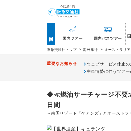
国内
国内ツアー
国内バスツアー
>
>
阪急交通社トップ
海外旅行
オーストラリア
重要なお知らせ
ウェブサービス休止のお知
中東情勢に伴うツアー
◆≪燃油サーチャージ不要
日間
～南国リゾート「ケアンズ」とオーストラ