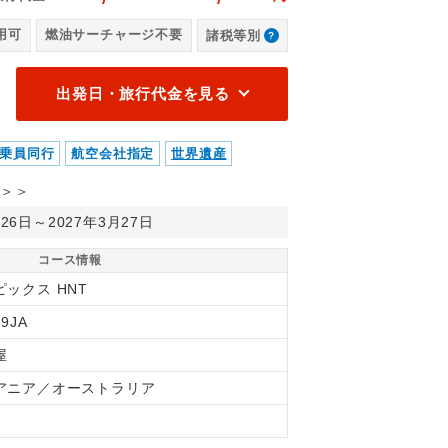
【
用可
燃油サーチャージ不要
諸税等別
出発日・旅行代金を見る
乗員同行
航空会社指定
世界遺産
＞＞
月26日～2027年3月27日
コース情報
ピックス HNT
9JA
屋
アニア／オーストラリア
間