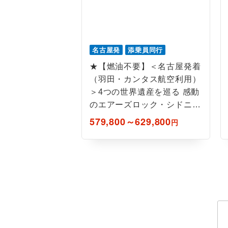
名古屋発
添乗員同行
★【燃油不要】＜名古屋発着
（羽田・カンタス航空利用）
＞4つの世界遺産を巡る 感動
のエアーズロック・シドニー
6日間
579,800～629,800
円