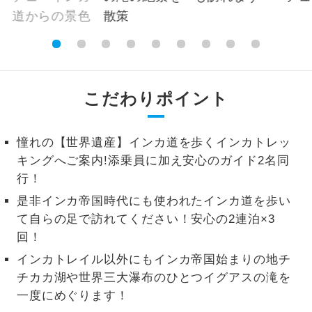
2名様から出発可能な個人型プランで
2名様催行
す。
おひとり様参
おひとり様限定でご参加いただけるコー
加限定
スです。
こだわりポイント
1名様1室同代
1名様1室利用でも追加料金がかからない
金
コースです。
憧れの【世界遺産】インカ道を歩くインカトレッ
キングへご案内!添乗員に加え安心のガイド2名同
ご夫婦限定でご参加いただけるコースで
ご夫婦限定
行！
す。
是非インカ帝国時代にも使われたインカ道を歩い
女性限定でご参加いただけるコースで
女性限定
て自らの足で訪れてください！安心の2連泊×3
す。
回！
ご参加にあたり年齢に制限があるコース
年齢制限あり
インカトレイル以外にもインカ帝国始まりの地チ
です。
チカカ湖や世界三大瀑布のひとつイグアスの滝を
一度にめぐります！
利用航空会社が指定なので、ご出発の計
航空会社指定
画にとても便利です。