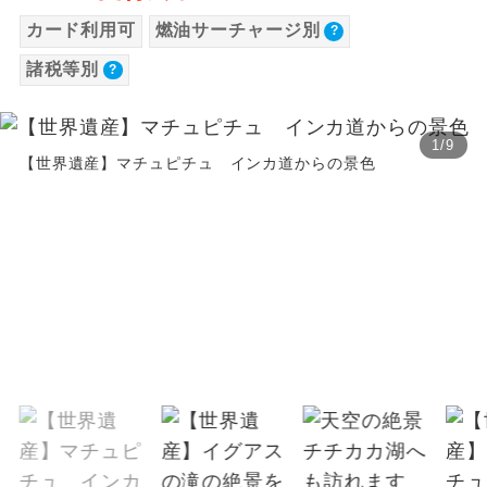
【海外空港諸税等】
カード利用可
燃油サーチャージ別
温泉
温泉地にも宿泊するコースです。
旅行代金に各国空港の旅客サービス施設使用
諸税等別
料と空港税等は含まれておりません。別途お
ご宿泊ホテルに露天風呂が付いていま
露天風呂
す。
支払いが必要となります。料金確定後、お知
1
/
9
らせいたします。
大浴場
【世界遺産】マチュピチュ インカ道からの景色
ご宿泊ホテルに大浴場が付いています。
全てのお食事が付いていますので、お食
全食事付き
事の心配はいりません。（機内食を除
く）
お部屋にてゆっくりとお召し上がりいた
お部屋食
だけます。
トラベルイヤ
周りの音を気にせず、ガイドさんの説明
ホン
をじっくり聞くことができます。
1名様から出発可能な個人型プランで
1名様催行
す。