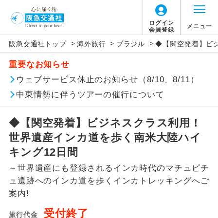
ログイン
メニュー
会員登録
>
>
>
阪急交通社トップ
海外旅行
ブラジル
◆【関空発着】ビ
このツアーは以下の出発地から追加代金でご参
旅行代金に燃油サーチャージは含まれており
旅行代金に、以下の料金は含まれておりませ
アイコン
説明
加いただけます。
重要なお知らせ
ません。別途お支払いが必要となります。
ん。別途お支払が必要となります。
往路出発空港（駅）から復路到着空港
ウェブサービス休止のお知らせ（8/10、8/11）
※リクエスト受付の場合、ご手配の可否は後日回答さ
添乗員同行
目安：157,600円（2026/08/06現在）
（駅）まで同行します。
せていただきます。
※上記の燃油サーチャージは変更になる場合
【日本国内空港施設使用料】
中東情勢に伴うツアーの催行について
があります。
関空(第1ﾀｰﾐﾅﾙ)
現地到着後、現地係員が同行しお世話い
現地係員同行
たします。
追加代金にて各地発着ありとは
大人（12歳以上）3,310円、子供（2歳以上12
◆【関空発着】ビジネスクラス利用！
歳未満）1,660円
世界遺産インカ道を歩く南米大陸ハイ
バスガイド乗
バスガイドが乗務し、車内での観光案内
当ツアーは日程表に記載の出発空港だけで
務
があります。
キング12日間
なく、各地より下記追加代金にて飛行機や
【旅客保安サービス料】
～世界遺産にも登録されるインカ時代のマチュピチ
鉄道などを利用しご参加いただけます。
新コース
関空(第1ﾀｰﾐﾅﾙ)
初登場のコースです。
ュ遺跡へのインカ道を歩くインカトレッキングへご
ご同行者様が異なる発着地をご希望の場合
大人（12歳以上）320円、子供（2歳以上12
案内!
ユネスコに登録されている文化遺産や自
は、当社予約センターまで連絡ください。
歳未満）320円
世界遺産
然遺産を訪ねるコースです。
受付終了
旅行代金