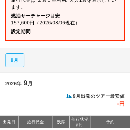
旅行代金は ２名１室利用/ 大人1名を表示してい
ます。
燃油サーチャージ目安
157,600円（2026/08/06現在）
設定期間
9月
9
2026年
月
9月出発のツアー最安値
-
円
催行状況
出発日
旅行代金
残席
予約
割引