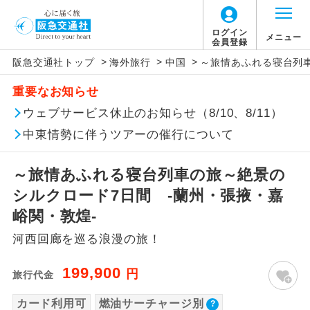
ログイン
メニュー
会員登録
>
>
>
阪急交通社トップ
海外旅行
中国
～旅情あふれる寝台列車
このツアーは以下の出発地から追加代金でご参
旅行代金に燃油サーチャージは含まれており
旅行代金に、以下の料金は含まれておりませ
アイコン
説明
加いただけます。
重要なお知らせ
ません。別途お支払いが必要となります。
ん。別途お支払が必要となります。
往路出発空港（駅）から復路到着空港
ウェブサービス休止のお知らせ（8/10、8/11）
※リクエスト受付の場合、ご手配の可否は後日回答さ
添乗員同行
目安：33,800〜37,400円（2026/07/17現
（駅）まで同行します。
せていただきます。
在）
【日本国内空港施設使用料】
中東情勢に伴うツアーの催行について
※上記の燃油サーチャージは変更になる場合
中部国際空港
現地到着後、現地係員が同行しお世話い
現地係員同行
たします。
追加代金にて各地発着ありとは
があります。
大人（12歳以上）2,620円、子供（2歳以上12
～旅情あふれる寝台列車の旅～絶景の
歳未満）1,310円
シルクロード7日間 -蘭州・張掖・嘉
バスガイド乗
バスガイドが乗務し、車内での観光案内
当ツアーは日程表に記載の出発空港だけで
務
があります。
峪関・敦煌-
なく、各地より下記追加代金にて飛行機や
【旅客保安サービス料】
河西回廊を巡る浪漫の旅！
鉄道などを利用しご参加いただけます。
新コース
中部国際空港
初登場のコースです。
ご同行者様が異なる発着地をご希望の場合
大人（12歳以上）580円、子供（2歳以上12
199,900
円
旅行代金
ユネスコに登録されている文化遺産や自
は、当社予約センターまで連絡ください。
歳未満）580円
世界遺産
然遺産を訪ねるコースです。
カード利用可
燃油サーチャージ別