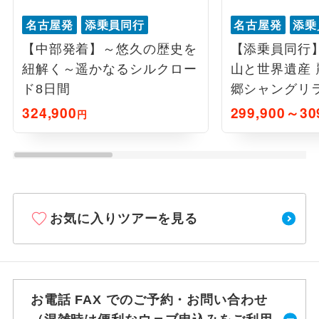
名古屋発
添乗員同行
名古屋発
添乗
【中部発着】～悠久の歴史を
【添乗員同行
紐解く～遥かなるシルクロー
山と世界遺産 
ド8日間
郷シャングリ
324,900
299,900～30
円
お気に入りツアーを見る
お電話 FAX でのご予約・お問い合わせ