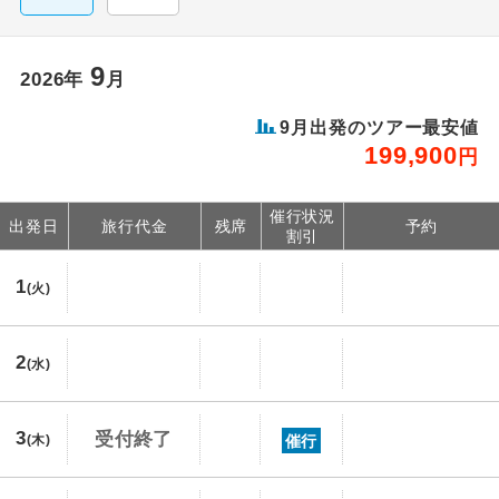
9
2026年
月
9月出発のツアー最安値
199,900
円
催行状況
出発日
旅行代金
残席
予約
割引
1
(火)
2
(水)
3
受付終了
催行
(木)