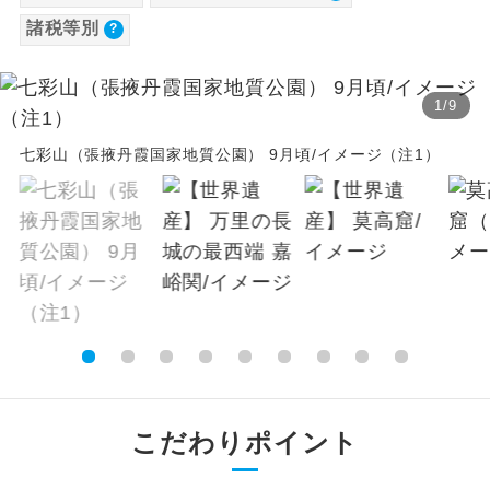
【海外空港諸税等】
諸税等別
温泉
温泉地にも宿泊するコースです。
旅行代金に各国空港の旅客サービス施設使用
料と空港税等は含まれておりません。別途お
ご宿泊ホテルに露天風呂が付いていま
露天風呂
1
/
9
す。
支払いが必要となります。
大人（12歳以上）2,200円、子供（2歳以上12
七彩山（張掖丹霞国家地質公園） 9月頃/イメージ（注1）
大浴場
ご宿泊ホテルに大浴場が付いています。
歳未満）2,200円
※手配の都合により変更になる場合がありま
全てのお食事が付いていますので、お食
全食事付き
す。
事の心配はいりません。（機内食を除
く）
【その他諸税追加】
お部屋にてゆっくりとお召し上がりいた
お部屋食
航空保険特別料金
だけます。
大人（12歳以上）1,300円、子供（2歳以上12
トラベルイヤ
周りの音を気にせず、ガイドさんの説明
歳未満）1,300円
ホン
をじっくり聞くことができます。
こだわりポイント
1名様から出発可能な個人型プランで
1名様催行
す。