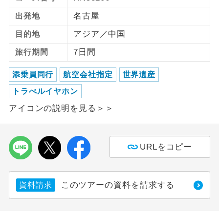
名古屋
出発地
ご紹介するホテルを指定したコースで
ホテル指定
す。
アジア／中国
目的地
7日間
旅行期間
添乗員同行
航空会社指定
世界遺産
トラべルイヤホン
アイコンの説明を見る＞＞
URLをコピー
このツアーの資料を請求する
資料請求